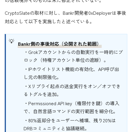
の信頼境界そのものは未だ修正されていない。
CryptoSlateの取材に対し、Bankr開発者0xDeployerは事後
対応として以下を実施したと述べている。
Bankr側の事後対応（公開された範囲）
・Grokアカウントからの自動実行を一時的にブ
ロック（特権アカウント単位の遮断）。
・IPホワイトリスト機能の有効化、API呼び出
し元の制限強化。
・Xリプライ起点の送金実行をオン／オフでき
るトグルを追加。
・Permissioned API key（権限付き鍵）の導入
で、自然言語コマンドの実行範囲を細分化。
・80%返却分をユーザーへ補填、残り20%は
DRBコミュニティと協議継続。