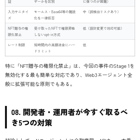
証
ザーかを区別
に保つのが困難）
入力サニタイ
モールス・Base64等の難読
中（誤検出リスクあり）
ズ
化を一律拒否
NFT贈与の権
受け取ったNFTで権限昇格
低（設計変更で対応可能）
限化禁止
しないopt-in方式
レート制限
短時間内の高額送金にハー
低
ドリミット
特に「NFT贈与の権限化禁止」は、今回の事件のStage 1を
無効化する最も簡単な対応であり、Web3エージェント全
般に拡張可能な原則でもある。
08. 開発者・運用者が今すぐ取るべ
き5つの対策