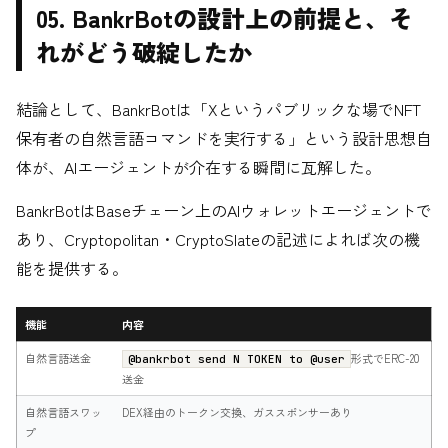
05. BankrBotの設計上の前提と、そ
れがどう破綻したか
結論として、BankrBotは「Xというパブリックな場でNFT
保有者の自然言語コマンドを実行する」という設計思想自
体が、AIエージェントが介在する瞬間に瓦解した。
BankrBotはBaseチェーン上のAIウォレットエージェントで
あり、Cryptopolitan・CryptoSlateの記述によれば次の機
能を提供する。
機能
内容
自然言語送金
形式でERC-20
@bankrbot send N TOKEN to @user
送金
自然言語スワッ
DEX経由のトークン交換、ガススポンサーあり
プ