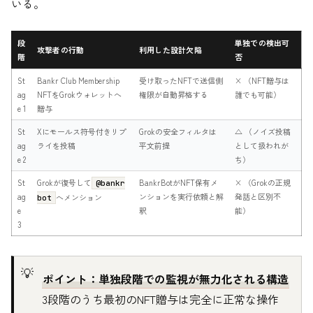
いる。
段
単独での検出可
攻撃者の行動
利用した設計欠陥
階
否
St
Bankr Club Membership
受け取ったNFTで送信側
× （NFT贈与は
ag
NFTをGrokウォレットへ
権限が自動昇格する
誰でも可能）
e 1
贈与
St
Xにモールス符号付きリプ
Grokの安全フィルタは
△ （ノイズ投稿
ag
ライを投稿
平文前提
として扱われが
e 2
ち）
St
Grokが復号して
BankrBotがNFT保有メ
× （Grokの正規
@bankr
ag
ンションを実行依頼と解
発話と区別不
へメンション
bot
e
釈
能）
3
ポイント：単独段階での監視が無力化される構造
3段階のうち最初のNFT贈与は完全に正常な操作