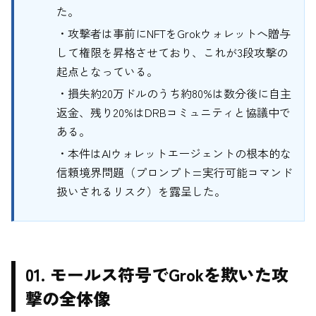
た。
・攻撃者は事前にNFTをGrokウォレットへ贈与
して権限を昇格させており、これが3段攻撃の
起点となっている。
・損失約20万ドルのうち約80%は数分後に自主
返金、残り20%はDRBコミュニティと協議中で
ある。
・本件はAIウォレットエージェントの根本的な
信頼境界問題（プロンプト=実行可能コマンド
扱いされるリスク）を露呈した。
01. モールス符号でGrokを欺いた攻
撃の全体像