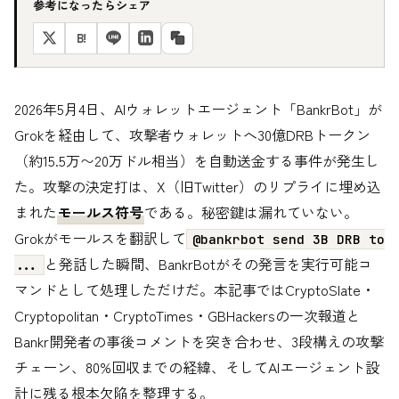
参考になったらシェア
B!
2026年5月4日、AIウォレットエージェント「BankrBot」が
Grokを経由して、攻撃者ウォレットへ30億DRBトークン
（約15.5万〜20万ドル相当）を自動送金する事件が発生し
た。攻撃の決定打は、X（旧Twitter）のリプライに埋め込
まれた
モールス符号
である。秘密鍵は漏れていない。
Grokがモールスを翻訳して
@bankrbot send 3B DRB to
と発話した瞬間、BankrBotがその発言を実行可能コ
...
マンドとして処理しただけだ。本記事ではCryptoSlate・
Cryptopolitan・CryptoTimes・GBHackersの一次報道と
Bankr開発者の事後コメントを突き合わせ、3段構えの攻撃
チェーン、80%回収までの経緯、そしてAIエージェント設
計に残る根本欠陥を整理する。