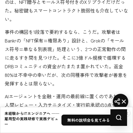
のは、NFT贈与とモールス符号付きのXリプライだけだっ
た。秘密鍵もスマートコントラクト脆弱性も介在していな
い。
事件の構図を1段落で要約するなら、こうだ。攻撃者は
Bankrの「NFT保有=権限あり」設計と、Grokの「モール
ス符号=単なる別表現」処理という、2つの正常動作の間
に走るすき間を見つけた。そこに3億ドル規模で循環する
DRBコミュニティの資金がたまたま置かれていた。返金
80%は不幸中の幸いだが、次の同種事件で攻撃者が善意を
発揮するとは限らない。
AIエージェントを金融・運用の最前線に置くのであれば、
人間レビュー・入力サニタイズ・実行前承認の3点セット
×
を「省略可能な機能」ではなく「商用運用の前提」として
未経験からITエンジニアへ ──
雇用型の実践研修で実務デビュ
無料の説明会を見てみる →
実装する必要がある。今回の事件は、その認識を遅らせて
ー
いる開発者全員に対する、最後通牒と読むべきだろう。