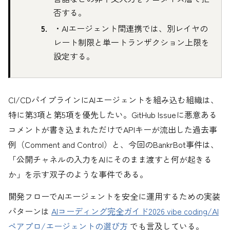
否する。
・AIエージェント間連携では、別レイヤの
レート制限と単一トランザクション上限を
設定する。
CI/CDパイプラインにAIエージェントを組み込む組織は、
特に第3項と第5項を優先したい。GitHub Issueに悪意ある
コメントが書き込まれただけでAPIキーが流出した過去事
例（Comment and Control）と、今回のBankrBot事件は、
「公開チャネルの入力をAIにそのまま渡すと何が起きる
か」を示す双子のような事件である。
開発フローでAIエージェントを安全に運用するための実装
パターンは
AIコーディング完全ガイド2026 vibe coding/AI
ペアプロ/エージェントの選び方
でも言及している。