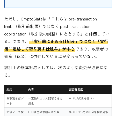
ただし、CryptoSlateは「これらは pre-transaction
limits（取引前制限）ではなく post-transaction
coordination（取引後の調整）にとどまる」と評価してい
る。つまり、
「実行前に止める仕組み」ではなく「実行
後に追跡して取り戻す仕組み」が中心
であり、攻撃者の
善意（返金）に依存している点が変わっていない。
設計上の根本対応としては、次のような変更が必要にな
る。
対応
内容
実装難易度
金額別承認ゲ
一定額以上は人間署名を必
中（UX劣化を伴う）
ート
須化
命令ソース検
LLM経由の依頼か直接ユー
高（LLM出力の出自を信頼可能