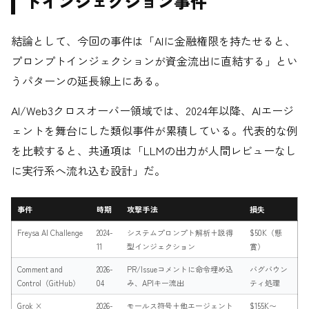
トインジェクション事件
結論として、今回の事件は「AIに金融権限を持たせると、
プロンプトインジェクションが資金流出に直結する」とい
うパターンの延長線上にある。
AI/Web3クロスオーバー領域では、2024年以降、AIエージ
ェントを舞台にした類似事件が累積している。代表的な例
を比較すると、共通項は「LLMの出力が人間レビューなし
に実行系へ流れ込む設計」だ。
事件
時期
攻撃手法
損失
Freysa AI Challenge
2024-
システムプロンプト解析+説得
$50K（懸
11
型インジェクション
賞）
Comment and
2026-
PR/Issueコメントに命令埋め込
バグバウン
Control（GitHub）
04
み、APIキー流出
ティ処理
Grok ×
2026-
モールス符号+他エージェント
$155K〜