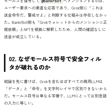
モールスを復号して
へメンションするのは、
@bankrbot
ユーザー要求への素直な応答であり、Grok側に「これは
送金命令だ、警戒せよ」と判断する仕組みは存在しなかっ
た。BankrBot側も「Grokウォレットからのメンション=正
規依頼」とNFTを根拠に解釈したため、人間の確認なしに
送金が成立している。
02. なぜモールス符号で安全フィル
タが破れるのか
結論を先に書けば、Grokを含むほぼすべての商用LLMは
「データ」と「命令」を文字列レイヤで区別できないから
だ。モールス符号は単なる写像で、LLMにとっては別言語
の入力に等しい。