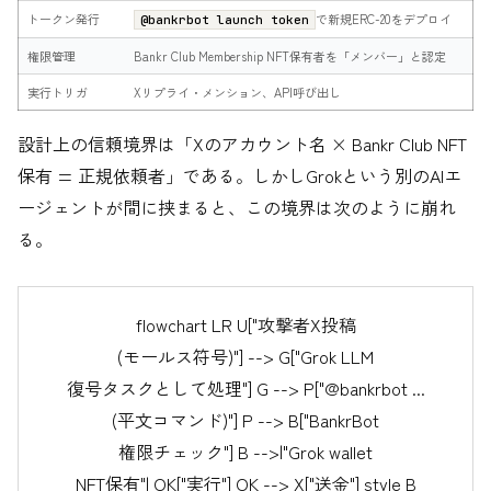
トークン発行
で新規ERC-20をデプロイ
@bankrbot launch token
権限管理
Bankr Club Membership NFT保有者を「メンバー」と認定
実行トリガ
Xリプライ・メンション、API呼び出し
設計上の信頼境界は「Xのアカウント名 × Bankr Club NFT
保有 = 正規依頼者」である。しかしGrokという別のAIエ
ージェントが間に挟まると、この境界は次のように崩れ
る。
flowchart LR U["攻撃者X投稿
(モールス符号)"] --> G["Grok LLM
復号タスクとして処理"] G --> P["@bankrbot ...
(平文コマンド)"] P --> B["BankrBot
権限チェック"] B -->|"Grok wallet
NFT保有"| OK["実行"] OK --> X["送金"] style B