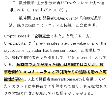
・T+数分後半: 主要部分が再びGrokウォレット側へ返
却される（ETHおよびUSDCで）。
・T+数時間: Bankr開発者0xDeployerが「約80%返却
済、残り20%はコミュニティと協議」と公式声明。
CryptoTimesは「全額返金された」と報じる一方、
Cryptopolitanは「a few minutes later, the value of all of the
cryptocurrency stolen had been sent back」と表現しつ
つ、後段で開発者声明を引用して「80% returned」として
いる。
短時間で大半が戻った理由は明確ではないが、攻
撃者側がDRBコミュニティと取引所からの追跡を恐れた可
能性が高い
。X上で発信者ilhamrafli.base.ethを名乗ってい
たアカウントは事件後すぐ削除されており、身元拡散リス
クを攻撃者自身が認識していた様子がうかがえる。