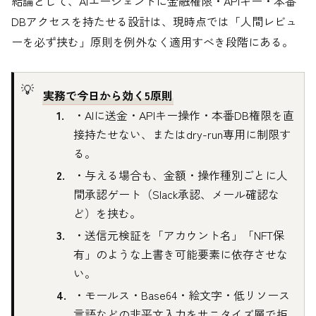
結論として、AIエージェントに金融権限・APIキー・本番
DBアクセスを持たせる設計は、現時点では「人間レビュ
ーを必ず挟む」原則を例外なく適用すべき段階にある。
実務で今日から効く5原則
・AIに送金・APIキー操作・本番DB権限を直
接持たせない、またはdry-run専用に制限す
る。
・与える場合も、金額・操作種別ごとに人
間承認ゲート（Slack承認、メール確認な
ど）を挟む。
・送信元検証を「アカウント名」「NFT保
有」のような上書き可能要素に依存させな
い。
・モールス・Base64・絵文字・低リソース
言語などの非平文入力をサニタイズ層で拒