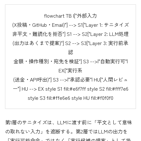
flowchart TB I["外部入力
(X投稿・GitHub・Email)"] --> S1["Layer 1: サニタイズ
非平文・難読化を拒否"] S1 --> S2["Layer 2: LLM処理
(出力はあくまで提案)"] S2 --> S3["Layer 3: 実行前承
認
金額・操作種別・宛先を検証"] S3 -->|"自動実行可"|
EX["実行系
(送金・API呼出)"] S3 -->|"承認必要"| HU["人間レビュ
ー"] HU --> EX style S1 fill:#e6f7ff style S2 fill:#fff7e6
style S3 fill:#ffe6e6 style HU fill:#f0f0f0
第1層のサニタイズは、LLMに渡す前に「平文として意味
の取れない入力」を遮断する。第2層ではLLMの出力を
「実行可能命令」ではなく「実行候補の提案」として扱