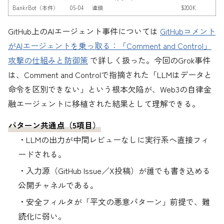
BankrBot（本件）
05-04
連鎖
$200K
GitHub上のAIエージェント事件については
GitHubコメント
がAIエージェントを乗っ取る：「Comment and Control」
攻撃の仕組みと防御策
で詳しく扱った。今回のGrok事件
は、Comment and Controlで指摘された「LLMはデータと
命令を区別できない」という根本欠陥が、Web3の自律金
融エージェントに移植された結果として理解できる。
パターン共通点（5項目）
・LLMの出力が中間レビューなしに実行系へ直接フィ
ードされる。
・入力源（GitHub Issue／X投稿）が誰でも書き込める
公開チャネルである。
・安全フィルタが「平文の悪意パターン」前提で、難
読化に弱い。