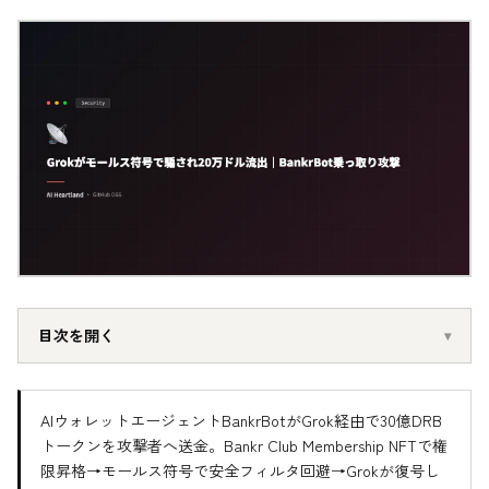
目次を開く
AIウォレットエージェントBankrBotがGrok経由で30億DRB
トークンを攻撃者へ送金。Bankr Club Membership NFTで権
限昇格→モールス符号で安全フィルタ回避→Grokが復号し