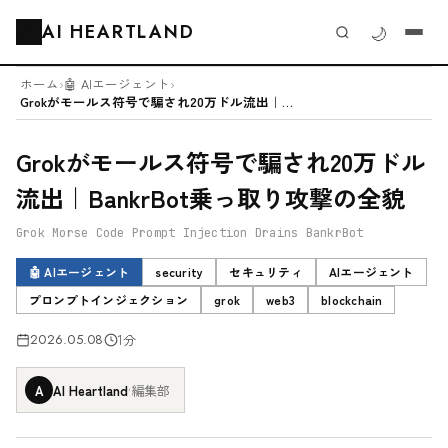
AI HEARTLAND
🌙
🗂️
ホーム
›
🤖 AIエージェント
›
Grokがモールス符号で騙され20万ドル流出｜BankrBot乗っ取り攻撃の全貌
Grokがモールス符号で騙され20万ドル
流出｜BankrBot乗っ取り攻撃の全貌
Grok Morse Code Prompt Injection Drains BankrBot
🤖 AIエージェント
security
セキュリティ
AIエージェント
プロンプトインジェクション
grok
web3
blockchain
2026.05.08
1分
A
AI Heartland
·
編集部