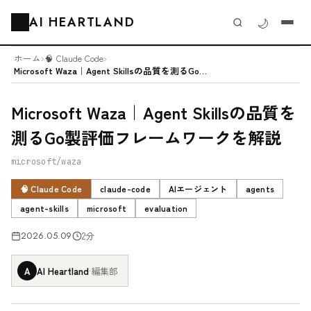
AI HEARTLAND
🌙
🗂️
ホーム
›
🧠 Claude Code
›
Microsoft Waza｜Agent Skillsの品質を測るGo製評...
Microsoft Waza｜Agent Skillsの品質を
測るGo製評価フレームワークを解説
microsoft/waza
🧠 Claude Code
claude-code
AIエージェント
agents
agent-skills
microsoft
evaluation
2026.05.09
2分
A
AI Heartland
·
編集部