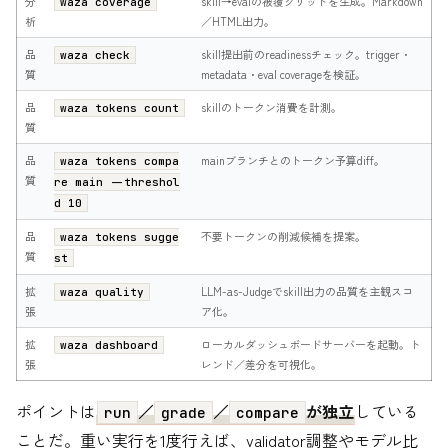
分
skill→evalの被覆グリッドを生成。Markdown
waza coverage
析
／HTML出力。
品
skill提出前のreadinessチェック。trigger・
waza check
質
metadata・eval coverageを検証。
品
skillのトークン消費を計測。
waza tokens count
質
品
mainブランチとのトークン予算diff。
waza tokens compa
質
re main --threshol
d 10
品
不要トークンの削減候補を提案。
waza tokens sugge
質
st
拡
LLM-as-Judgeでskill出力の品質を主観スコ
waza quality
張
ア化。
拡
ローカルダッシュボードサーバーを起動。ト
waza dashboard
張
レンド／差分を可視化。
ポイントは
／
／
が独立
している
run
grade
compare
ことだ。重い実行を1度行えば、validator調整やモデル比