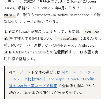
リポジトリは2026年4月時点で315★／24forks／23 open
issues。最新バージョンは2026年4月28日リリースの
v0.31.0
で、現在もMicrosoft内のActive Maintenance下で週
次に近いリリースが続いている。
本記事ではwazaが解決しようとしている問題、
eval.ya
を中核とする評価モデル、
によるA/B比
ml
--baseline
較、MCPサーバー連携、CIへの組み込み方、Anthropic
SkillsやAddy Osmani Skillsとの位置関係まで、日本語で実
用目線で整理する。
AIエージェント全体の選び方は
AIエージェントフレ
ームワーク比較2026｜LangGraph・CrewAI・Dify等9
種をStar数・実コードで検証
で全体像を掴んでから
読むと、本記事の位置付けが分かりやすい。