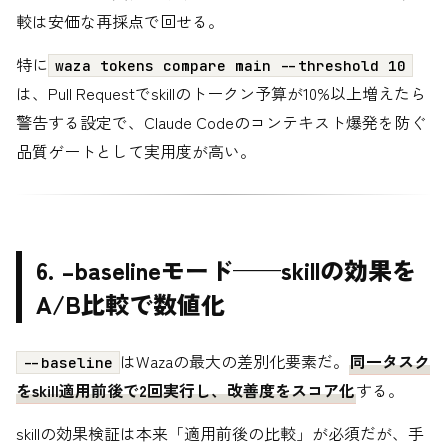
較は安価な再採点で回せる。
特に
waza tokens compare main --threshold 10
は、Pull Requestでskillのトークン予算が10%以上増えたら
警告する設定で、Claude Codeのコンテキスト爆発を防ぐ
品質ゲートとして実用度が高い。
6. –baselineモード——skillの効果を
A/B比較で数値化
はWazaの最大の差別化要素だ。
同一タスク
--baseline
をskill適用前後で2回実行し、改善度をスコア化
する。
skillの効果検証は本来「適用前後の比較」が必須だが、手