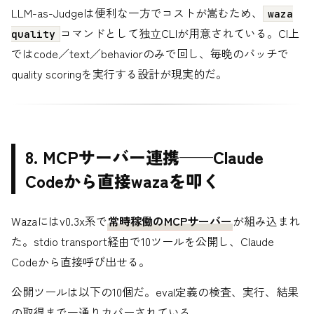
LLM-as-Judgeは便利な一方でコストが嵩むため、
waza
コマンドとして独立CLIが用意されている。CI上
quality
ではcode／text／behaviorのみで回し、毎晩のバッチで
quality scoringを実行する設計が現実的だ。
8. MCPサーバー連携——Claude
Codeから直接wazaを叩く
Wazaにはv0.3x系で
常時稼働のMCPサーバー
が組み込まれ
た。stdio transport経由で10ツールを公開し、Claude
Codeから直接呼び出せる。
公開ツールは以下の10個だ。eval定義の検査、実行、結果
の取得まで一通りカバーされている。