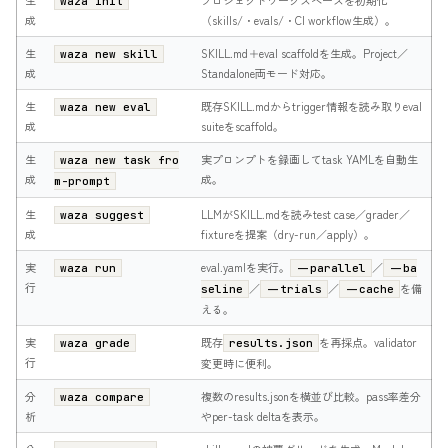
waza init
成
（skills/・evals/・CI workflow生成）。
生
SKILL.md＋eval scaffoldを生成。Project／
waza new skill
成
Standalone両モード対応。
生
既存SKILL.mdからtrigger情報を読み取りeval
waza new eval
成
suiteをscaffold。
生
実プロンプトを録画してtask YAMLを自動生
waza new task fro
成
成。
m-prompt
生
LLMがSKILL.mdを読みtest case／grader／
waza suggest
成
fixtureを提案（dry-run／apply）。
実
eval.yamlを実行。
／
waza run
--parallel
--ba
行
／
／
を備
seline
--trials
--cache
える。
実
既存
を再採点。validator
waza grade
results.json
行
変更時に便利。
分
複数のresults.jsonを横並び比較。pass率差分
waza compare
析
やper-task deltaを表示。