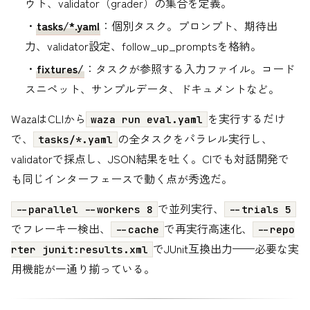
ウト、validator（grader）の集合を定義。
・
tasks/*.yaml
：個別タスク。プロンプト、期待出
力、validator設定、follow_up_promptsを格納。
・
fixtures/
：タスクが参照する入力ファイル。コード
スニペット、サンプルデータ、ドキュメントなど。
WazaはCLIから
を実行するだけ
waza run eval.yaml
で、
の全タスクをパラレル実行し、
tasks/*.yaml
validatorで採点し、JSON結果を吐く。CIでも対話開発で
も同じインターフェースで動く点が秀逸だ。
で並列実行、
--parallel --workers 8
--trials 5
でフレーキー検出、
で再実行高速化、
--cache
--repo
でJUnit互換出力——必要な実
rter junit:results.xml
用機能が一通り揃っている。