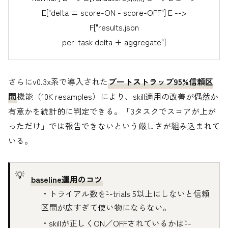
E["delta = score-ON - score-OFF"] E -->
F["results.json
per-task delta + aggregate"]
さらにv0.3x系で導入された
ブートストラップ95%信頼区
間
機能（10K resamples）により、skill適用の改善が偶然か
有意かを統計的に判定できる。「3タスクでスコアが上が
っただけ」では報告できないという厳しさが組み込まれて
いる。
baseline運用のコツ
・トライアル数を`--trials 5`以上にしないと信頼
区間が広すぎて使い物にならない。
・skillが正しくON／OFFされているかは`--