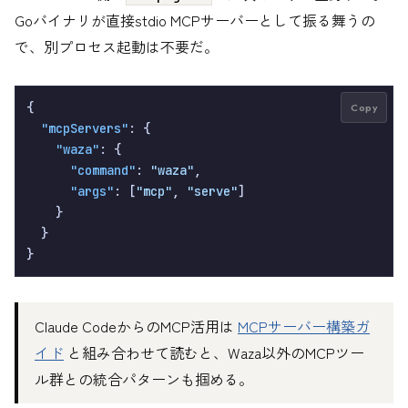
Goバイナリが直接stdio MCPサーバーとして振る舞うの
で、別プロセス起動は不要だ。
{
Copy
"mcpServers"
:
{
"waza"
:
{
"command"
:
"waza"
,
"args"
:
[
"mcp"
,
"serve"
]
}
}
}
Claude CodeからのMCP活用は
MCPサーバー構築ガ
イド
と組み合わせて読むと、Waza以外のMCPツー
ル群との統合パターンも掴める。