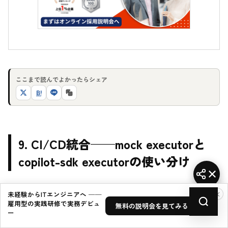
ここまで読んでよかったらシェア
B!
9. CI/CD統合——mock executorと
copilot-sdk executorの使い分け
WazaのCI戦略は
「PRはmockで速く・mainはcopilot-sdk
×
未経験からITエンジニアへ ──
雇用型の実践研修で実務デビュ
で本物を叩く」
の2段構えが基本だ。
無料の説明会を見てみる →
ー
で生成される
waza init
.github/workflows/eval.y