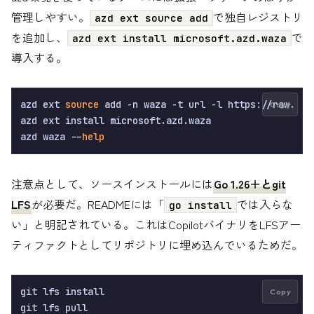
管理しやすい。
で独自レジストリ
azd ext source add
を追加し、
で
azd ext install microsoft.azd.waza
導入する。
azd ext 
source
 add -n waza -t url -l https://raw.git
Copy
azd ext install microsoft.azd.waza

azd waza --
help
注意点として、ソースインストールには
Go 1.26＋とgit
LFS
が必要だ。READMEには「
では入らな
go install
い」と明記されている。これはCopilotバイナリをLFSアー
ティファクトとしてリポジトリに埋め込んでいるためだ。
git lfs install

Copy
git lfs pull
