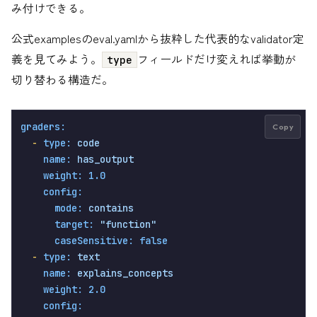
み付けできる。
公式examplesのeval.yamlから抜粋した代表的なvalidator定
義を見てみよう。
フィールドだけ変えれば挙動が
type
切り替わる構造だ。
graders:
Copy
-
type:
code
name:
has_output
weight:
1.0
config:
mode:
contains
target:
"function"
caseSensitive:
false
-
type:
text
name:
explains_concepts
weight:
2.0
config: