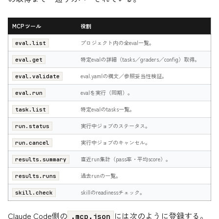
MCPツール
役割
プロジェクト内の全eval一覧。
eval.list
特定evalの詳細（tasks／graders／config）取得。
eval.get
eval.yamlの構文／参照妥当性検証。
eval.validate
evalを実行（同期）。
eval.run
特定evalのtasks一覧。
task.list
実行中ジョブのステータス。
run.status
実行中ジョブのキャンセル。
run.cancel
直近run集計（pass率・平均score）。
results.summary
過去runの一覧。
results.runs
skillのreadinessチェック。
skill.check
Claude Code側の
には次のように登録する。
.mcp.json