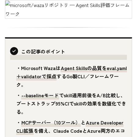
この記事のポイント
・Microsoft Wazaは
Agent Skillsの品質をeval.yaml
＋validatorで採点
するGo製CLI／フレームワー
ク。
・
--baselineモード
でskill適用前後をA/B比較し、
ブートストラップ95%CIでskillの効果を数値化でき
る。
・
MCPサーバー（10ツール）
と
Azure Developer
CLI拡張
を備え、Claude CodeとAzure両方のエコ