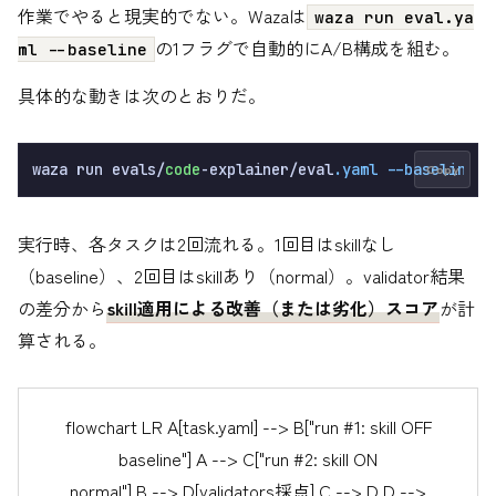
作業でやると現実的でない。Wazaは
waza run eval.ya
の1フラグで自動的にA/B構成を組む。
ml --baseline
具体的な動きは次のとおりだ。
waza run evals/
code
-explainer/eval
.yaml
--baseline
 -
Copy
実行時、各タスクは2回流れる。1回目はskillなし
（baseline）、2回目はskillあり（normal）。validator結果
の差分から
skill適用による改善（または劣化）スコア
が計
算される。
flowchart LR A[task.yaml] --> B["run #1: skill OFF
baseline"] A --> C["run #2: skill ON
normal"] B --> D[validators採点] C --> D D -->