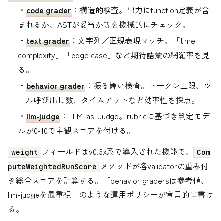
・
code grader
：構造的検査。出力にfunction定義が含
まれるか、ASTが妥当か等を機械的にチェック。
・
text grader
：文字列／正規表現マッチ。「time
complexity」「edge case」など期待語彙の網羅率を見
る。
・
behavior grader
：振る舞い検査。トークン上限、ツ
ール呼び出し数、タイムアウトなど効率性を採点。
・
llm-judge
：LLM-as-Judge。rubricに基づき判定モデ
ルが0-10で主観スコアを付ける。
フィールドはv0.3x系で導入された機能で、
weight
Com
メソッドが各validatorの重み付
puteWeightedRunScore
き総合スコアを計算する。「behavior gradersは参考値、
llm-judgeを最重視」のような運用ポリシーが宣言的に書け
る。