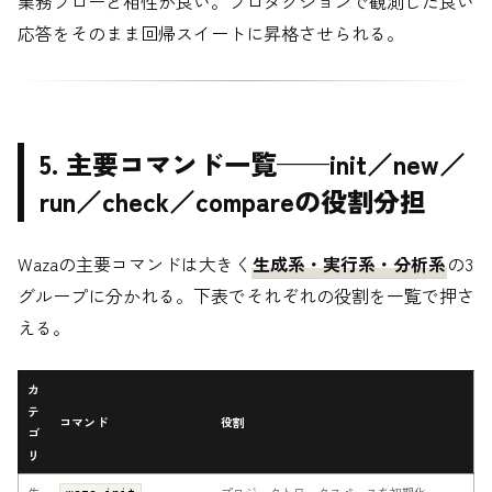
業務フローと相性が良い。プロダクションで観測した良い
応答をそのまま回帰スイートに昇格させられる。
5. 主要コマンド一覧——init／new／
run／check／compareの役割分担
Wazaの主要コマンドは大きく
生成系・実行系・分析系
の3
グループに分かれる。下表でそれぞれの役割を一覧で押さ
える。
カ
テ
コマンド
役割
ゴ
リ
生
プロジェクトワークスペースを初期化