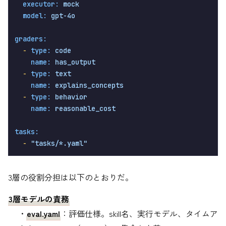
executor:
mock
model:
gpt-4o
graders:
-
type:
code
name:
has_output
-
type:
text
name:
explains_concepts
-
type:
behavior
name:
reasonable_cost
tasks:
-
"tasks/*.yaml"
3層の役割分担は以下のとおりだ。
3層モデルの責務
・
eval.yaml
：評価仕様。skill名、実行モデル、タイムア