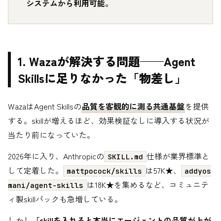
システムから利用可能。
1. Wazaが解決する問題——Agent
Skillsに足りなかった「物差し」
WazaはAgent Skillsの
品質を客観的に測る共通基盤
を提供
する。skillが増えるほど、効果検証なしに導入する状況が
当たり前になっていた。
2026年に入り、Anthropicの
仕様が業界標準と
SKILL.md
して定着した。
は57K★、
mattpocock/skills
addyos
は18K★を集めるなど、コミュニテ
mani/agent-skills
ィ製skillパックも急増している。
しかし
「skillを入れると本当にエージェントの品質が上が