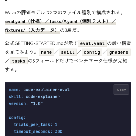
Wazaの評価モデルは3つのファイル種別で構成される。
eval.yaml（仕様）／tasks/*.yaml（個別テスト）／
fixtures/（入力データ）
の3層だ。
公式GETTING-STARTED.mdが示す
の最小構造
eval.yaml
を見てみよう。
／
／
／
name
skill
config
graders
／
の5フィールドだけでベンチマーク仕様が完結
tasks
する。
name:
code-explainer-eval
Copy
skill:
code-explainer
version:
"1.0"
config:
trials_per_task:
1
timeout_seconds:
300