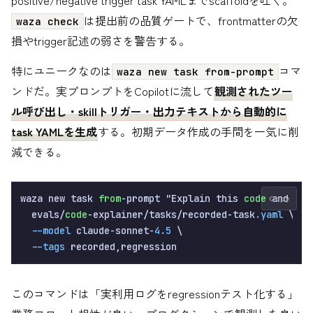
は提出前の品質ゲートで、frontmatterの欠
waza check
損やtrigger記述の弱さを警告する。
特にユニークなのは
コマ
waza new task from-prompt
ンドだ。実プロンプトをCopilotに流して
観測されたツー
ル呼び出し・skillトリガー・出力テキストから自動的に
task YAMLを生成
する。初期データ作成の手間を一気に削
減できる。
waza new task 
from
-prompt "Explain this 
code
 and sug
Copy
  evals/
code
-explainer/tasks/recorded-task
.yaml
 \

--model
 claude-sonnet-
4.5
 \

--tags
このコマンドは「実利用ログをregressionテスト化する」