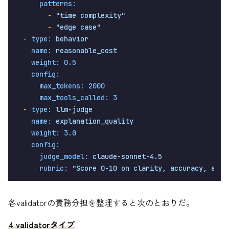
patterns:
-
"time complexity"
-
"edge case"
-
type:
behavior
name:
reasonable_cost
weight:
0.5
config:
max_tokens:
2000
max_tools_called:
3
-
type:
llm-judge
name:
explanation_quality
weight:
3.0
config:
judge_model:
claude-sonnet-4.5
rubric:
"Score 0-10 on clarity, accuracy, and 
各validatorの責務分担を整理すると次のとおりだ。
4 validatorタイプ