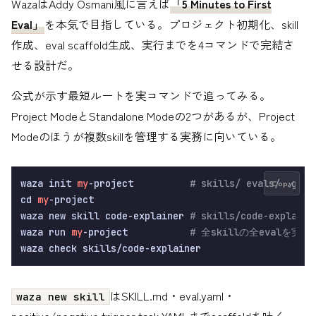
WazaはAddy Osmani風に言えば
「5 Minutes to First
Eval」
を本気で目指している。プロジェクト初期化、skill
作成、eval scaffold生成、実行までを4コマンドで完結さ
せる設計だ。
公式が示す最短ルートを実コマンドで追ってみる。
Project ModeとStandalone Modeの2つがあるが、Project
Modeのほうが複数skillを管理する実務に向いている。
waza init 
my
-project          
# skills/ evals/ .git
Copy
cd 
my
-project

waza new skill code-explainer 
# skills/code-explain
waza run 
my
-project           
# 全skillの全evalを実行
はSKILL.md・eval.yaml・
waza new skill
positive/negative trigger task YAMLまでscaffoldを吐く。