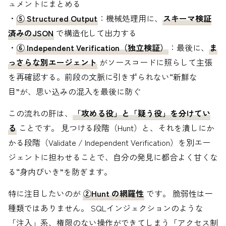
ュメントにまとめる
・
⑤ Structured Output
：機械処理用に、
スキーマ検証
済みのJSON
で構造化して出力する
・
⑥ Independent Verification（独立検証）
：最後に、
ま
っさらな別エージェント
がソースコードに照らして主張
を再確認する。前段の文脈に引きずられない“新鮮な
目”が、思い込みの混入を最後に防ぐ
この流れの肝は、
「攻める役」と「疑う役」を分けてい
る
ことです。 見つける段階（Hunt）と、それを潰しにか
かる段階（Validate / Independent Verification）を別エー
ジェントに担わせることで、自分の発見に都合よく甘くな
る“身内びいき”を防ぎます。
特に注目したいのが
②Hunt の網羅性
です。 脆弱性は一
種類ではありません。 SQLインジェクションのような
「注入」系、権限のない操作ができてしまう「アクセス制