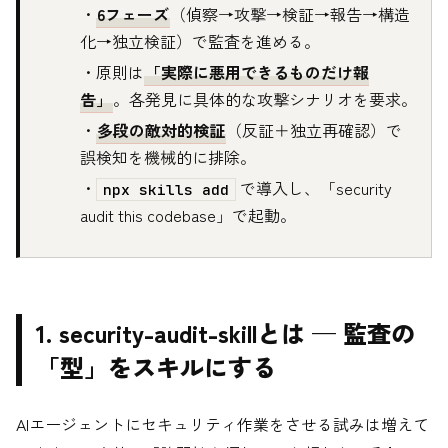
・
6フェーズ
（偵察→攻撃→検証→報告→構造
化→独立検証）で監査を進める。
・原則は
「実際に悪用できるものだけ報
告」
。各発見に具体的な攻撃シナリオを要求。
・
多段の敵対的検証
（反証＋独立再確認）で
誤検知を機械的に排除。
・
で導入し、「security
npx skills add
audit this codebase」で起動。
1. security-audit-skillとは — 監査の
「型」をスキルにする
AIエージェントにセキュリティ作業をさせる試みは増えて