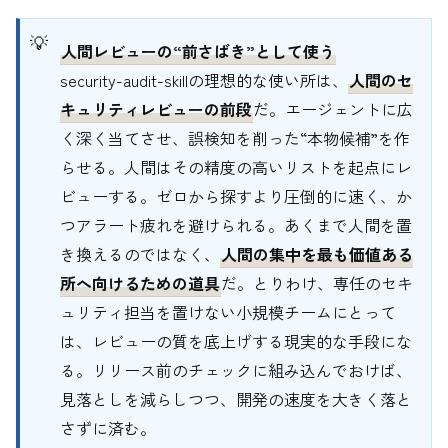
人間レビューの“前さばき”として使う
security-audit-skillの理想的な使い所は、
人間のセ
キュリティレビューの前段
だ。エージェントに広
く深く当てさせ、誤検知を削った“本物候補”を作
らせる。人間はその精度の高いリストを起点にレ
ビューする。ゼロから探すより圧倒的に速く、か
つアラート疲れを避けられる。あくまで人間を置
き換えるのではなく、
人間の集中を最も価値ある
所へ向けるための道具
だ。とりわけ、専任のセキ
ュリティ担当を置けない小規模チームにとって
は、レビューの質を底上げする現実的な手段にな
る。リリース前のチェックに組み込んでおけば、
見落としを減らしつつ、開発の速度を大きく落と
さずに済む。