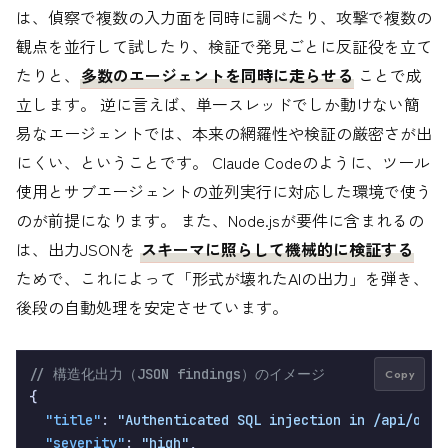
は、偵察で複数の入力面を同時に調べたり、攻撃で複数の
観点を並行して試したり、検証で発見ごとに反証役を立て
たりと、
多数のエージェントを同時に走らせる
ことで成
立します。 逆に言えば、単一スレッドでしか動けない簡
易なエージェントでは、本来の網羅性や検証の厳密さが出
にくい、ということです。 Claude Codeのように、ツール
使用とサブエージェントの並列実行に対応した環境で使う
のが前提になります。 また、Node.jsが要件に含まれるの
は、出力JSONを
スキーマに照らして機械的に検証する
ためで、これによって「形式が壊れたAIの出力」を弾き、
後段の自動処理を安定させています。
// 構造化出力（JSON findings）のイメージ
Copy
{
"title"
:
"Authenticated SQL injection in /api/orde
"severity"
:
"high"
,