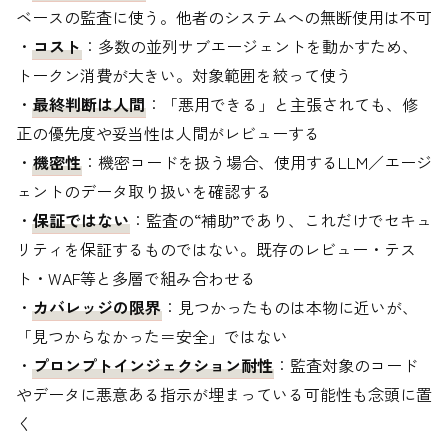
ベースの監査に使う。他者のシステムへの無断使用は不可
・
コスト
：多数の並列サブエージェントを動かすため、
トークン消費が大きい。対象範囲を絞って使う
・
最終判断は人間
：「悪用できる」と主張されても、修
正の優先度や妥当性は人間がレビューする
・
機密性
：機密コードを扱う場合、使用するLLM／エージ
ェントのデータ取り扱いを確認する
・
保証ではない
：監査の“補助”であり、これだけでセキュ
リティを保証するものではない。既存のレビュー・テス
ト・WAF等と多層で組み合わせる
・
カバレッジの限界
：見つかったものは本物に近いが、
「見つからなかった＝安全」ではない
・
プロンプトインジェクション耐性
：監査対象のコード
やデータに悪意ある指示が埋まっている可能性も念頭に置
く