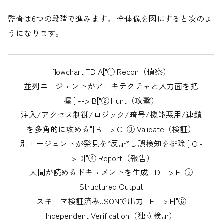
監査は6つの段階で進みます。 全体像を図にすると次のよ
うになります。
flowchart TD A["① Recon（偵察）
並列エージェントがアーキテクチャと入力面を把
握"] --> B["② Hunt（攻撃）
注入/アクセス制御/ロジック/暗号/機能悪用/連鎖
を多角的に攻める"] B --> C["③ Validate（検証）
別エージェントが発見を“反証”し誤検知を排除"] C -
-> D["④ Report（報告）
人間が読めるドキュメントを生成"] D --> E["⑤
Structured Output
スキーマ検証済みJSONで出力"] E --> F["⑥
Independent Verification（独立検証）