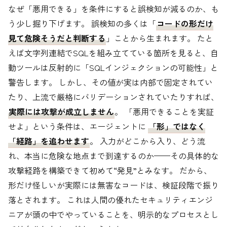
なぜ「悪用できる」を条件にすると誤検知が減るのか、も
う少し掘り下げます。 誤検知の多くは「
コードの形だけ
見て危険そうだと判断する
」ことから生まれます。 たと
えば文字列連結でSQLを組み立てている箇所を見ると、自
動ツールは反射的に「SQLインジェクションの可能性」と
警告します。 しかし、その値が実は内部で固定されてい
たり、上流で厳格にバリデーションされていたりすれば、
実際には攻撃が成立しません
。 「悪用できることを実証
せよ」という条件は、エージェントに
「形」ではなく
「経路」を追わせます
。 入力がどこから入り、どう流
れ、本当に危険な地点まで到達するのか——その具体的な
攻撃経路を構築できて初めて“発見”とみなす。 だから、
形だけ怪しいが実際には無害なコードは、検証段階で振り
落とされます。 これは人間の優れたセキュリティエンジ
ニアが頭の中でやっていることを、明示的なプロセスとし