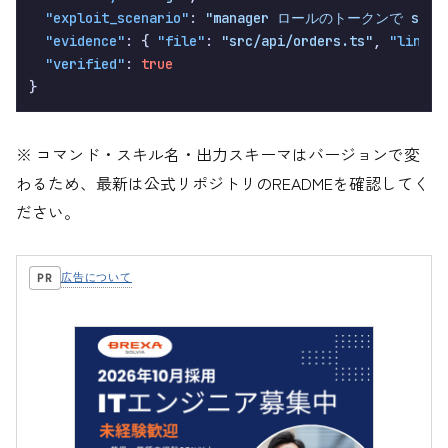
"exploit_scenario"
:
"manager ロールのトークンで statu
"evidence"
:
{
"file"
:
"src/api/orders.ts"
,
"line"
:
"verified"
:
true
}
※ コマンド・スキル名・出力スキーマはバージョンで変
わるため、最新は公式リポジトリのREADMEを確認してく
ださい。
広告について
PR