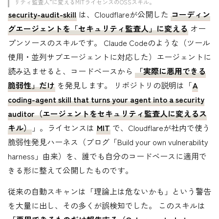
リティ監査人”に変えるMITライセンスのOSSスキル。
security-audit-skill
は、Cloudflareが公開した
コーディン
グエージェントを「セキュリティ監査人」に変える
オー
プンソースのスキルです。 Claude Codeのような（ツール
使用・並列サブエージェントに対応した）エージェントに
読み込ませると、コードベースから
「実際に悪用できる
脆弱性」だけ
を発見します。 リポジトリの説明は「
A
coding-agent skill that turns your agent into a security
auditor（エージェントをセキュリティ監査人に変えるス
キル）
」。ライセンスは
MIT
で、Cloudflareが社内で使う
脆弱性発見ハーネス（ブログ「Build your own vulnerability
harness」由来）を、誰でも自分のコードベースに適用で
きる形に整えて公開したものです。
従来の自動スキャンは「理論上は危ないかも」という警告
を大量に出し、その多くが誤検知でした。 このスキルは