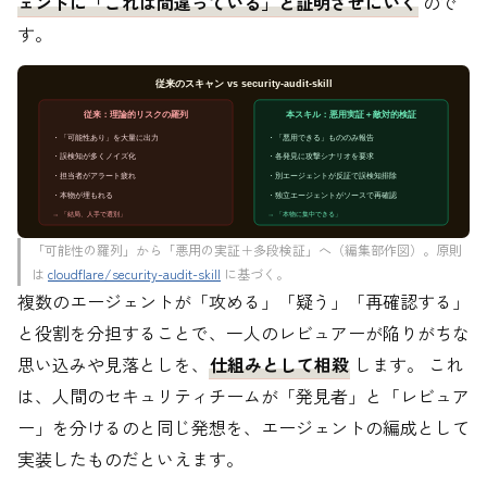
ェントに「これは間違っている」と証明させにいく
ので
す。
従来のスキャン vs security-audit-skill
従来：理論的リスクの羅列
本スキル：悪用実証＋敵対的検証
・「可能性あり」を大量に出力
・「悪用できる」もののみ報告
・誤検知が多くノイズ化
・各発見に攻撃シナリオを要求
・担当者がアラート疲れ
・別エージェントが反証で誤検知排除
・本物が埋もれる
・独立エージェントがソースで再確認
→ 「結局、人手で選別」
→ 「本物に集中できる」
「可能性の羅列」から「悪用の実証＋多段検証」へ（編集部作図）。原則
は
cloudflare/security-audit-skill
に基づく。
複数のエージェントが「攻める」「疑う」「再確認する」
と役割を分担することで、一人のレビュアーが陥りがちな
思い込みや見落としを、
仕組みとして相殺
します。 これ
は、人間のセキュリティチームが「発見者」と「レビュア
ー」を分けるのと同じ発想を、エージェントの編成として
実装したものだといえます。