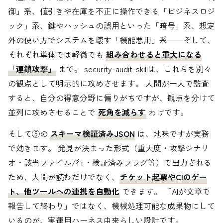
御」系、値引きや在庫を不正に操作できる「ビジネスロジ
ック」系、鍵やハッシュの誤用といった「暗号」系、想定
外の使い方でシステムを壊す「機能悪用」系——そして、
それぞれ単体では軽微でも
組み合わせると重大になる
「連鎖攻撃」
まで。 security-audit-skillは、これらを別々
の観点として明示的に攻めさせます。 人間が一人で監査
すると、自分の得意分野に偏りがちですが、観点を分けて
並列に攻めさせることで
死角を減らす
わけです。
そして⑤の
スキーマ検証済みJSON
は、地味ですが実務
で効きます。 発見が決まった形式（重大度・攻撃シナリ
オ・該当ファイル/行・検証済みフラグ等）で出力される
ため、人間が読むだけでなく、
チケット起票やCIのゲー
ト、他ツールへの連携を自動化
できます。 「AIが文章で
報告して終わり」ではなく、機械処理可能な成果物にして
いるのが、実運用ハーネス由来らしい設計です。