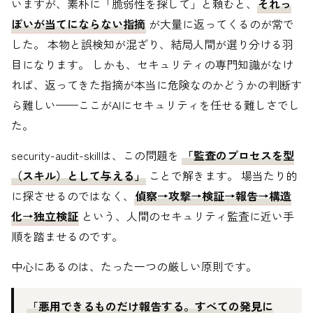
いますが、素朴に「脆弱性を探して」と頼むと、
それっ
ぽいが当てにならない指摘
が大量に返ってくるのが常で
した。 本物と誤検知が混ざり、結局人間が選り分ける羽
目になります。 しかも、セキュリティの専門知識がなけ
れば、返ってきた指摘が本当に危険なのかどうかの判断す
ら難しい——ここがAIにセキュリティを任せる難しさでし
た。
security-audit-skillは、この問題を
「監査のプロセスを型
（スキル）として与える」
ことで解きます。 場当たり的
に探させるのではなく、
偵察→攻撃→検証→報告→構造
化→独立検証
という、人間のセキュリティ監査に近い手
順を踏ませるのです。
中心にあるのは、たった一つの厳しい原則です。
「悪用できるものだけ報告する。すべての発見に