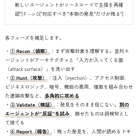
新しいエージェントがソースコードで主張を再確
認"] F --> G["対応すべき“本物の発見”だけが残る"]
各フェーズを補足します。
・
① Recon（偵察）
：まず攻撃対象を理解する。並列エ
ージェントがアーキテクチャと「入力が入ってくる面
（attack surface）」を洗い出す
・
② Hunt（攻撃）
：注入（injection）、アクセス制御、
ビジネスロジック、暗号、機能の悪用、複数を組み合わせ
た連鎖攻撃など、
多角的に攻める
・
③ Validate（検証）
：発見をそのまま信じない。
別の
エージェントが“反証”を試み
、崩せたものは誤検知とし
て捨てる
・
④ Report（報告）
：残った発見を、人間が読めるドキ