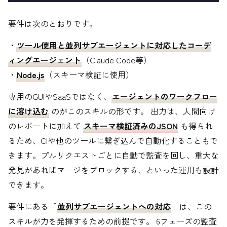
要件は次のとおりです。
・
ツール使用と並列サブエージェントに対応したコーデ
ィングエージェント
（Claude Code等）
・
Node.js
（スキーマ検証に使用）
専用のGUIやSaaSではなく、
エージェントのワークフロー
に溶け込む
のがこのスキルの形です。 出力は、人間向け
のレポートに加えて
スキーマ検証済みのJSON
も得られ
るため、CIや他のツールに繋ぎ込んで自動化することもで
きます。プルリクエストごとに自動で監査を回し、重大な
発見があればマージをブロックする、といった運用も設計
できます。
要件にある「
並列サブエージェントへの対応
」は、この
スキルが力を発揮するための前提です。 6フェーズの監査