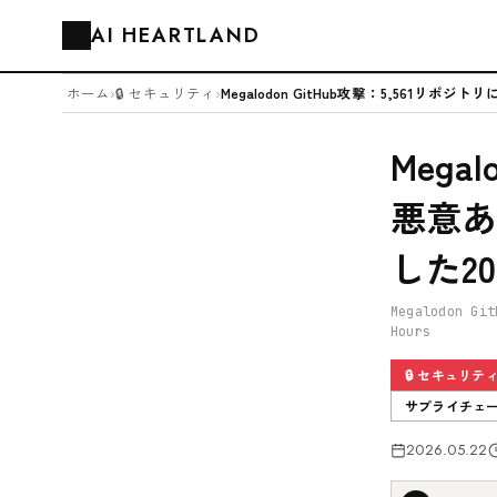
AI HEARTLAND
🗂️
ホーム
›
🔒 セキュリティ
›
Mega
悪意あ
した2
Megalodon Git
Hours
🔒 セキュリテ
サプライチェ
2026.05.22