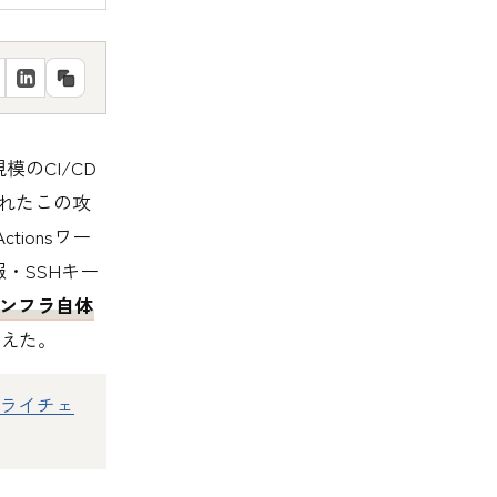
規模のCI/CD
られたこの攻
tionsワー
・SSHキー
Dインフラ自体
えた。
・サプライチェ