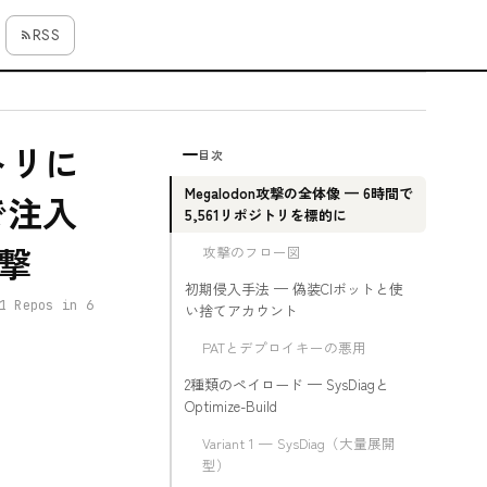
RSS
ジトリに
目次
Megalodon攻撃の全体像 — 6時間で
で注入
5,561リポジトリを標的に
攻撃
攻撃のフロー図
初期侵入手法 — 偽装CIボットと使
1 Repos in 6
い捨てアカウント
PATとデプロイキーの悪用
2種類のペイロード — SysDiagと
Optimize-Build
Variant 1 — SysDiag（大量展開
型）