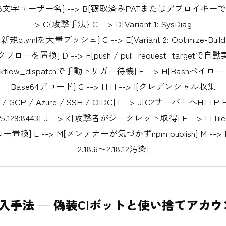
文字ユーザー名] --> B[窃取済みPATまたはデプロイキーで認証
> C{攻撃手法} C --> D[Variant 1: SysDiag
新規ci.ymlを大量プッシュ] C --> E[Variant 2: Optimize-Build
ーを置換] D --> F[push / pull_request_targetで自動実
rkflow_dispatchで手動トリガー待機] F --> H[Bashペイ
Base64デコード] G --> H H --> I[クレデンシャル収集
 / GCP / Azure / SSH / OIDC] I --> J[C2サーバーへHTTP 
.225.129:8443] J --> K[攻撃者がシークレット取得] E --> L[Ti
置換] L --> M[メンテナーが気づかずnpm publish] M --> 
2.18.6〜2.18.12汚染]
入手法 — 偽装CIボットと使い捨てアカウ