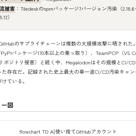
流被害
：Tiledeskのnpmパッケージ7バージョン汚染（2.18.6
18.12）
、GitHubのサプライチェーンは複数の大規模攻撃に晒された。Mini
pm/PyPIパッケージ170本以上の乗っ取り）、TeamPCP（VS 
0リポジトリ侵害）と続く中、Megalodonはその規模とCI/
った存在だ。記録された史上最大の単一波CI/CD汚染キャ
づけている。
ロー図
flowchart TD A[使い捨てGitHubアカウント