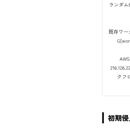
ランダム8
既存ワークフロ
G[wo
AWS
216.126
クフロー
初期侵