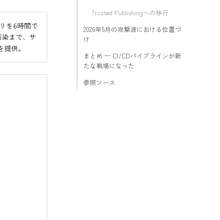
Trusted Publishingへの移行
ジトリを6時間で
2026年5月の攻撃波における位置づ
ン汚染まで、サ
け
を提供。
まとめ — CI/CDパイプラインが新
たな戦場になった
参照ソース