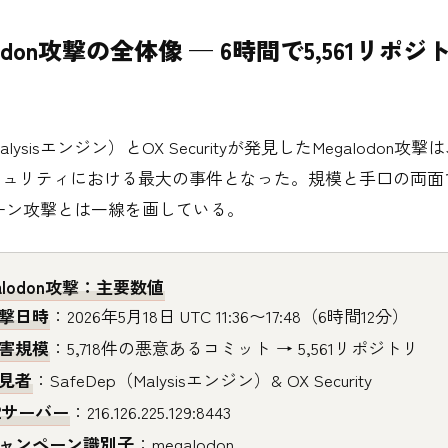
lodon攻撃の全体像 — 6時間で5,561リポ
Malysisエンジン）とOX Securityが発見したMegalodon攻撃
Dセキュリティにおける最大の事件となった。規模と手口の両
ーン攻撃とは一線を画している。
alodon攻撃：主要数値
撃日時
：2026年5月18日 UTC 11:36〜17:48（6時間12分）
害規模
：5,718件の悪意あるコミット → 5,561リポジトリ
見者
：SafeDep（Malysisエンジン）& OX Security
2サーバー
：216.126.225.129:8443
ャンペーン識別子
：megalodon