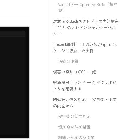
Variant 2 — Optimize-Build（標的
型）
悪意あるBashスクリプトの内部構造
— 111行のクレデンシャルハーベス
ター
Tiledesk事例 — 上流汚染がnpmパッ
ケージに波及した実例
汚染の連鎖
侵害の痕跡（IOC）一覧
緊急検出コマンド — 今すぐリポジ
トリを確認する
防御策と恒久対応 — 侵害後・予防
の両面から
侵害後の緊急対応
恒久的な防御措置
組織レベルの防御策