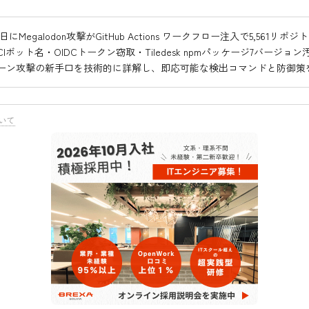
18日にMegalodon攻撃がGitHub Actions ワークフロー注入で5,561リポ
Iボット名・OIDCトークン窃取・Tiledesk npmパッケージ7バージョ
ーン攻撃の新手口を技術的に詳解し、即応可能な検出コマンドと防御策
いて