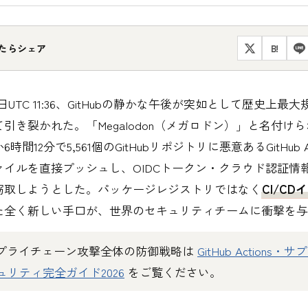
たらシェア
B!
18日UTC 11:36、GitHubの静かな午後が突如として歴史上最大
引き裂かれた。「Megalodon（メガロドン）」と名付け
時間12分で5,561個のGitHubリポジトリに悪意あるGitHub Ac
イルを直接プッシュし、OIDCトークン・クラウド認証情報
窃取しようとした。パッケージレジストリではなく
CI/C
た全く新しい手口が、世界のセキュリティチームに衝撃を与
ubサプライチェーン攻撃全体の防御戦略は
GitHub Actions
ュリティ完全ガイド2026
をご覧ください。