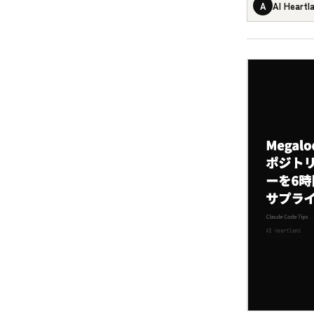
A
AI Heartl