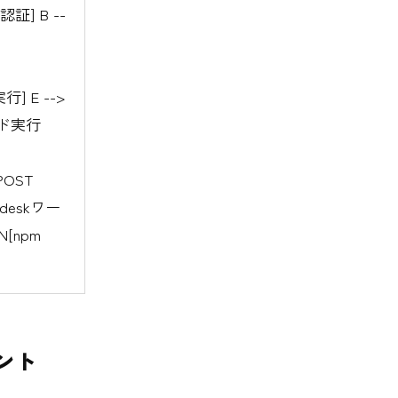
] B --
行] E -->
ロード実行
POST
ledeskワー
N[npm
ント