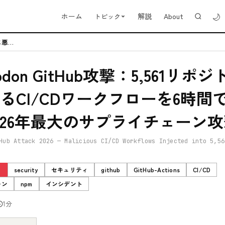
🌙
ホーム
解説
About
トピック
Megalodon GitHub攻撃：5,561リポジトリに悪意あるCI/...
lodon GitHub攻撃：5,561リポ
るCI/CDワークフローを6時間
026年最大のサプライチェーン
Hub Attack 2026 — Malicious CI/CD Workflows Injected into 5,56
ィ
security
セキュリティ
github
GitHub-Actions
CI/CD
ーン
npm
インシデント
1分