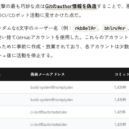
on攻撃の最も巧妙な点は
Gitのauthor情報を偽造
することで、
CI/CDボット活動に見せかけた点だ。
ンダムな8文字のユーザー名（例：
、
rkb8el9r
bhlru9nr
い捨てGitHubアカウントを使用した。これらのアカウン
るために事前に作成・放棄されており、各アカウントは少数
シュ後に活動を停止する。
名
偽装メールアドレス
コミッ
build-system@noreply.dev
1,439件
build-system@noreply.dev
1,439件
ci-bot@automated.dev
1,421件
ci-bot@automated.dev
1,420件