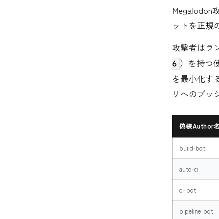
Megalod
ットを正規の
攻撃者はラ
）を持つ使
6
を最小化す
リへのプッ
偽装Author
build-bot
auto-ci
ci-bot
pipeline-bot