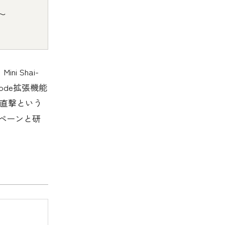
〜
 Shai-
Code拡張機能
CD直撃という
ンペーンと研