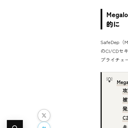
Mega
的に
SafeDep（
のCI/C
プライチェ
Meg
攻
被
発
C
キ
B!