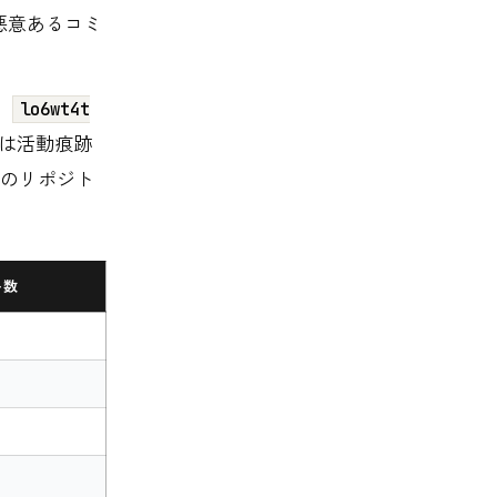
悪意あるコミ
、
lo6wt4t
トは活動痕跡
のリポジト
ト数