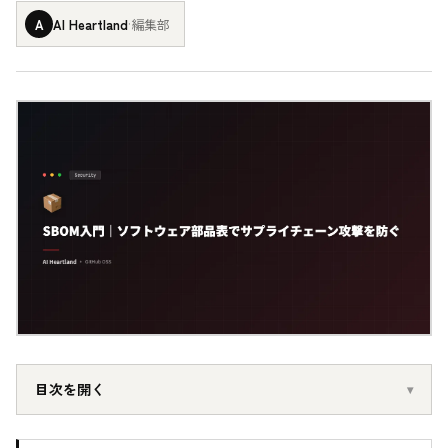
A
AI Heartland
·
編集部
目次を開く