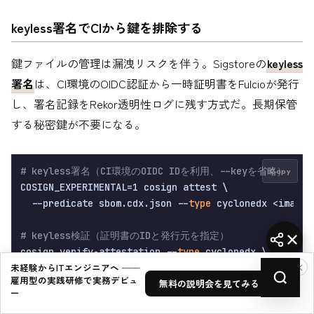
keyless署名でCIから鍵を排除する
鍵ファイルの管理は漏洩リスクを伴う。Sigstoreの
keyless
署名
は、CI環境のOIDC認証から一時証明書をFulcioが発行
し、署名記録をRekor透明性ログに残す方式だ。長期保管
する秘密鍵が不要になる。
# keyless署名（CI環境のOIDC IDを利用、--keyを省略）
Copy
COSIGN_EXPERIMENTAL=1 cosign attest \

  --predicate sbom.cdx.json --
type
 cyclonedx <image>

# keyless検証（証明書のIDと発行元を指定）
cosign verify-attestation --
type
 cyclonedx \

×
未経験からITエンジニアへ ──
  --certificate-identity-regexp 
".*"
 \

雇用型の実践研修で実務デビュ
無料の説明会を見てみる →
ー