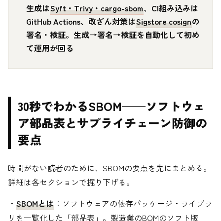
生成は
Syft・Trivy・cargo-sbom
、CI組み込みは
GitHub Actions、改ざん対策は
Sigstore cosign
の
署名・検証。生成→署名→検証を自動化して初め
て運用が回る
30秒でわかるSBOM——ソフトウェ
ア部品表とサプライチェーン防御の
要点
時間がない読者のために、SBOMの要点を先にまとめる。
詳細は各セクションで掘り下げる。
・
SBOMとは
：ソフトウェアの依存パッケージ・ライブラ
リを一覧化した「部品表」。製造業のBOMのソフト版