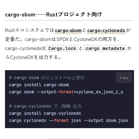
cargo-sbom——Rustプロジェクト向け
Rustエコシステムでは
cargo-sbom
と
cargo-cyclonedx
が
定番だ。cargo-sbomはSPDXとCycloneDXの両方を、
cargo-cyclonedxは
と
か
Cargo.lock
cargo metadata
らCycloneDXを出力する。
# cargo-sbom のインストールと実行
Copy
cargo install cargo-sbom

cargo sbom --output-
format
=cyclone_dx_json_1_6

# cargo-cyclonedx で JSON 出力
cargo install cargo-cyclonedx

cargo cyclonedx --
format