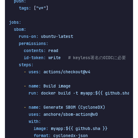
push:
tags:
 [
"v*"
]

jobs:
sbom:
runs-on:
ubuntu-latest
permissions:
contents:
read
id-token:
write
# keyless署名のOIDCに必要
steps:
-
uses:
actions/checkout@v4
-
name:
Build
image
run:
docker
build
-t
myapp:${{
github.sha
}}
-
name:
Generate
SBOM
(CycloneDX)
uses:
anchore/sbom-action@v0
with:
image:
myapp:${{
github.sha
}}
format:
cyclonedx-json