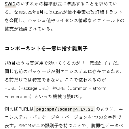
SWID
のいずれかの標準形式に準拠することを求めてい
る。なお2025年8月にはCISAが最小要素の改訂版ドラフト
を公開し、ハッシュ値やライセンス情報などフィールドの
拡充が議論されている。
コンポーネントを一意に指す識別子
7項目のうち実運用で効いてくるのが「一意識別子」だ。
同じ名前のパッケージが別エコシステムに存在するため、
名前だけでは特定できない。ここで使われるのが
PURL（Package URL）やCPE（Common Platform
Enumeration）といった機械可読IDだ。
例えばPURLは
のように、エ
pkg:npm/
lodash@4.17.21
コシステム・パッケージ名・バージョンを1つの文字列で
表す。SBOMがこの識別子を持つことで、脆弱性データベ