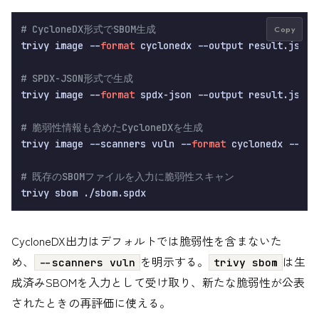
# CycloneDX形式でSBOM生成
Copy
trivy image --
format
 cyclonedx --output result.json 
# SPDX-JSON形式で生成
trivy image --
format
 spdx-json --output result.json 
# 脆弱性情報も含めたCycloneDXを生成
trivy image --scanners vuln --
format
 cyclonedx --out
# 既存のSBOMファイルを入力に脆弱性スキャン
CycloneDX出力はデフォルトでは脆弱性を含まないた
め、
を明示する。
は生
--scanners vuln
trivy sbom
成済みSBOMを入力として受け取り、新たな脆弱性が公表
されたときの再評価に使える。