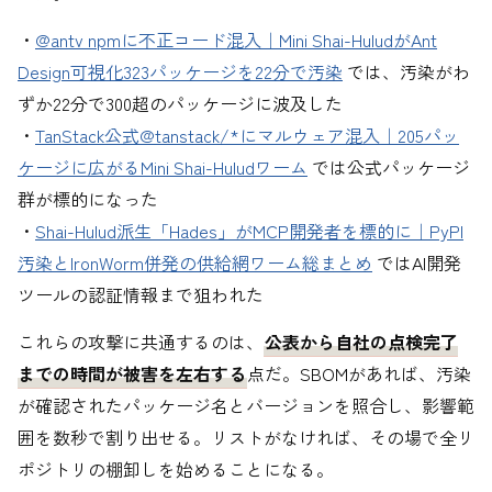
・
@antv npmに不正コード混入｜Mini Shai-HuludがAnt
Design可視化323パッケージを22分で汚染
では、汚染がわ
ずか22分で300超のパッケージに波及した
・
TanStack公式@tanstack/*にマルウェア混入｜205パッ
ケージに広がるMini Shai-Huludワーム
では公式パッケージ
群が標的になった
・
Shai-Hulud派生「Hades」がMCP開発者を標的に｜PyPI
汚染とIronWorm併発の供給網ワーム総まとめ
ではAI開発
ツールの認証情報まで狙われた
これらの攻撃に共通するのは、
公表から自社の点検完了
までの時間が被害を左右する
点だ。SBOMがあれば、汚染
が確認されたパッケージ名とバージョンを照合し、影響範
囲を数秒で割り出せる。リストがなければ、その場で全リ
ポジトリの棚卸しを始めることになる。