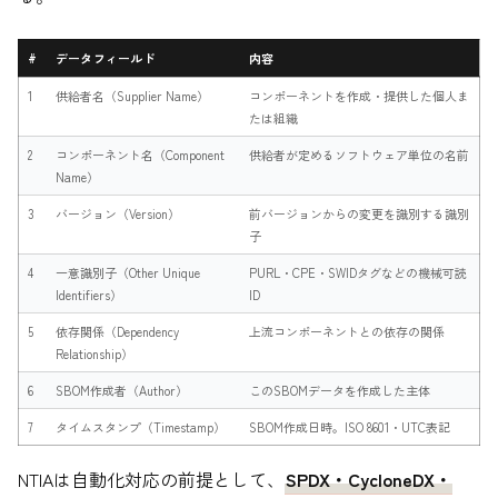
#
データフィールド
内容
1
供給者名（Supplier Name）
コンポーネントを作成・提供した個人ま
たは組織
2
コンポーネント名（Component
供給者が定めるソフトウェア単位の名前
Name）
3
バージョン（Version）
前バージョンからの変更を識別する識別
子
4
一意識別子（Other Unique
PURL・CPE・SWIDタグなどの機械可読
Identifiers）
ID
5
依存関係（Dependency
上流コンポーネントとの依存の関係
Relationship）
6
SBOM作成者（Author）
このSBOMデータを作成した主体
7
タイムスタンプ（Timestamp）
SBOM作成日時。ISO 8601・UTC表記
NTIAは自動化対応の前提として、
SPDX・CycloneDX・