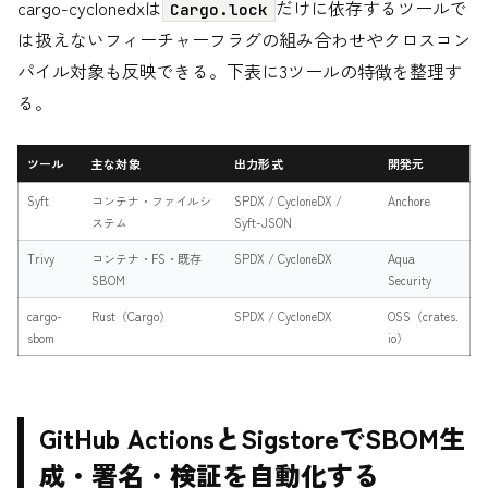
cargo-cyclonedxは
だけに依存するツールで
Cargo.lock
は扱えないフィーチャーフラグの組み合わせやクロスコン
パイル対象も反映できる。下表に3ツールの特徴を整理す
る。
ツール
主な対象
出力形式
開発元
Syft
コンテナ・ファイルシ
SPDX / CycloneDX /
Anchore
ステム
Syft-JSON
Trivy
コンテナ・FS・既存
SPDX / CycloneDX
Aqua
SBOM
Security
cargo-
Rust（Cargo）
SPDX / CycloneDX
OSS（crates.
sbom
io）
GitHub ActionsとSigstoreでSBOM生
成・署名・検証を自動化する