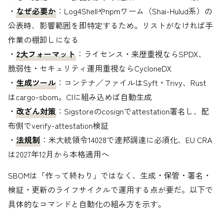
・
なぜ必要か
：Log4Shellやnpmワーム（Shai-Hulud系）の
公表時、影響範囲を即特定するため。リストがなければ手
作業の棚卸しになる
・
2大フォーマット
：ライセンス・来歴重視ならSPDX、
脆弱性・セキュリティ運用重視ならCycloneDX
・
生成ツール
：コンテナ／ファイルはSyft・Trivy、Rust
はcargo-sbom。CIに組み込めば自動生成
・
改ざん対策
：Sigstoreのcosignでattestation署名し、配
布側でverify-attestation検証
・
法規制
：米大統領令14028で連邦調達に必須化、EU CRA
は2027年12月から本格適用へ
SBOMは「作って終わり」ではなく、生成・保管・署名・
検証・更新のライフサイクルで運用する点が要だ。以下で
具体的なコマンドと自動化の組み方を示す。