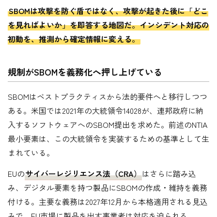
SBOMは攻撃を防ぐ盾ではなく、攻撃が起きた後に「どこ
を見ればよいか」を即答する地図だ。インシデント対応の
初動を、推測から確定情報に変える。
規制がSBOMを義務化へ押し上げている
SBOMはベストプラクティスから法的要件へと移行しつつ
ある。米国では2021年の大統領令14028が、連邦政府に納
入するソフトウェアへのSBOM提出を求めた。前述のNTIA
最小要素は、この大統領令を実装するための基準として生
まれている。
EUの
サイバーレジリエンス法（CRA）
はさらに踏み込
み、デジタル要素を持つ製品にSBOMの作成・維持を義務
付ける。主要な義務は2027年12月から本格適用される見込
みで、EU市場に製品を出す事業者は対応を迫られる。