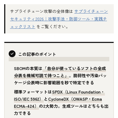
サプライチェーン攻撃の全体像は
サプライチェーン
セキュリティ2026｜攻撃手法・防御ツール・実践チ
ェックリスト
をご覧ください。
この記事のポイント
SBOMの本質は
「自分が使っているソフトの全成
分表を機械可読で持つこと」
。脆弱性や汚染パッ
ケージ公表時に影響範囲を秒で特定できる
標準フォーマットは
SPDX（Linux Foundation・
ISO/IEC 5962）
と
CycloneDX（OWASP・Ecma
ECMA-424）
の2大勢力。生成ツールはどちらも出
力できる