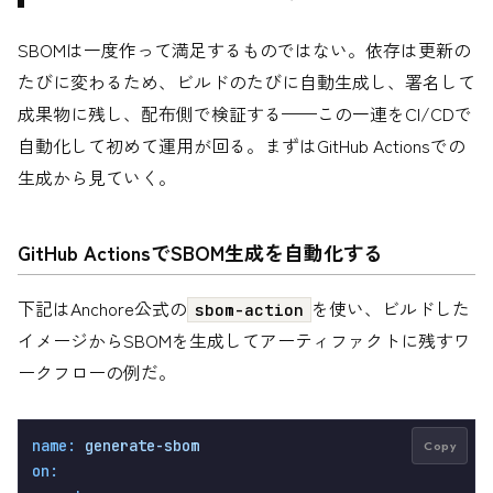
SBOMは一度作って満足するものではない。依存は更新の
たびに変わるため、ビルドのたびに自動生成し、署名して
成果物に残し、配布側で検証する——この一連をCI/CDで
自動化して初めて運用が回る。まずはGitHub Actionsでの
生成から見ていく。
GitHub ActionsでSBOM生成を自動化する
下記はAnchore公式の
を使い、ビルドした
sbom-action
イメージからSBOMを生成してアーティファクトに残すワ
ークフローの例だ。
name:
generate-sbom
Copy
on: