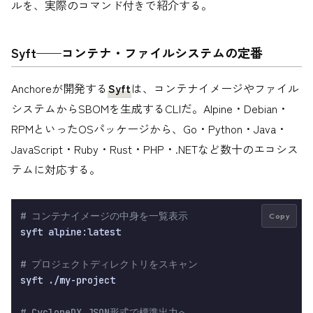
ルを、実際のコマンド付きで紹介する。
Syft——コンテナ・ファイルシステムの定番
Anchoreが開発する
Syft
は、コンテナイメージやファイル
システムからSBOMを生成するCLIだ。Alpine・Debian・
RPMといったOSパッケージから、Go・Python・Java・
JavaScript・Ruby・Rust・PHP・.NETなど数十のエコシス
テムに対応する。
# コンテナイメージの中身を一覧表示
Copy
syft alpine:latest

# プロジェクトディレクトリをスキャン
syft ./my-project

# CycloneDX JSON形式で標準出力へ