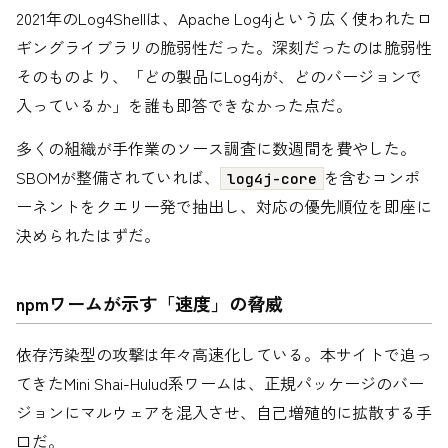
2021年のLog4Shellは、Apache Log4jという広く使われたロ
ギングライブラリの脆弱性だった。深刻だったのは脆弱性
そのものより、「どの製品にLog4jが、どのバージョンで
入っているか」を誰も即答できなかった点だ。
多くの組織が手作業のソース調査に数週間を費やした。
SBOMが整備されていれば、
を含むコンポ
log4j-core
ーネントをクエリ一発で抽出し、対応の優先順位を即座に
決められたはずだ。
npmワームが示す「速度」の脅威
依存汚染型の攻撃は年々高速化している。本サイトで追っ
てきたMini Shai-Hulud系ワームは、正規パッケージのバー
ジョンにマルウェアを混入させ、自己増殖的に拡散する手
口だ。