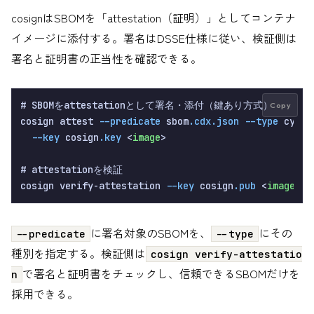
cosignはSBOMを「attestation（証明）」としてコンテナ
イメージに添付する。署名はDSSE仕様に従い、検証側は
署名と証明書の正当性を確認できる。
# SBOMをattestationとして署名・添付（鍵あり方式）

Copy
cosign attest 
--predicate
 sbom
.cdx
.json
--type
 cyclo
--key
 cosign
.key
 <
image
>

# attestationを検証

cosign verify-attestation 
--key
 cosign
.pub
 <
image
に署名対象のSBOMを、
にその
--predicate
--type
種別を指定する。検証側は
cosign verify-attestatio
で署名と証明書をチェックし、信頼できるSBOMだけを
n
採用できる。