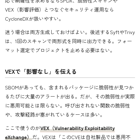
応で網羅性を求めるならSPDX、脆弱性スキャンや
VEX（影響評価）とつなぐセキュリティ運用なら
CycloneDXが扱いやすい。
迷う場合は両方生成しておけばよい。後述するSyftやTrivy
は、1回のスキャンで両形式を同時に出力できる。フォー
マット選定でプロジェクトを止める必要はない。
VEXで「影響なし」を伝える
SBOMがあっても、含まれるパッケージに脆弱性が見つか
るたびに大量のアラートが出る。だが、その脆弱性が実際
に悪用可能とは限らない。呼び出されない関数の脆弱性
や、攻撃経路が塞がれているケースは多い。
ここで使うのが
VEX（Vulnerability Exploitability
eXchange）
だ。VEXは「このCVEは自社製品では悪用不