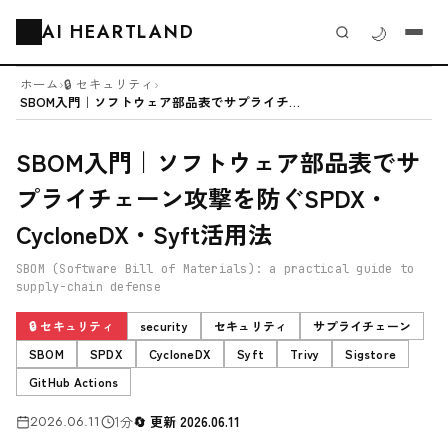
AI HEARTLAND
🌙
🗂️
ホーム
›
🔒 セキュリティ
›
SBOM入門｜ソフトウェア部品表でサプライチェーン攻撃を防ぐSPDX・Cy...
SBOM入門｜ソフトウェア部品表でサ
プライチェーン攻撃を防ぐSPDX・
CycloneDX・Syft活用法
SBOM (Software Bill of Materials): a practical guide to
supply-chain defense
🔒 セキュリティ
security
セキュリティ
サプライチェーン
SBOM
SPDX
CycloneDX
Syft
Trivy
Sigstore
GitHub Actions
2026.06.11
1分
更新 2026.06.11