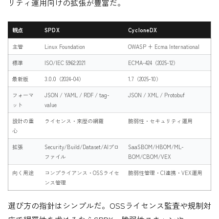
リティ運用向けの拡張が豊富だ。
観点
SPDX
CycloneDX
主管
Linux Foundation
OWASP + Ecma International
標準
ISO/IEC 5962:2021
ECMA-424（2025-12）
最新版
3.0.0（2024-04）
1.7（2025-10）
フォーマ
JSON / YAML / RDF / tag-
JSON / XML / Protobuf
ット
value
設計の重
ライセンス・来歴の網羅
脆弱性・セキュリティ運用
心
拡張
Security/Build/Dataset/AIプロ
SaaSBOM/HBOM/ML-
ファイル
BOM/CBOM/VEX
向く用途
コンプライアンス・OSSライセ
脆弱性管理・CI連携・VEX運用
ンス管理
選び方の指針はシンプルだ。OSSライセンス監査や規制対