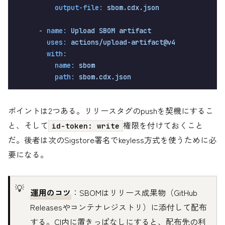
output-file:
sbom.cdx.json
-
name:
Upload
SBOM
artifact
uses:
actions/upload-artifact@v4
with:
name:
sbom
path:
sbom.cdx.json
ポイントは2つある。リリースタグのpushを契機にするこ
と、そして
権限を付けておくこと
id-token: write
だ。後者は次のSigstore署名でkeyless方式を使うために必
要になる。
運用のコツ
：SBOMはリリース成果物（GitHub
Releasesやコンテナレジストリ）に添付して配布
する。CI内に置きっぱなしにすると、配布先の利