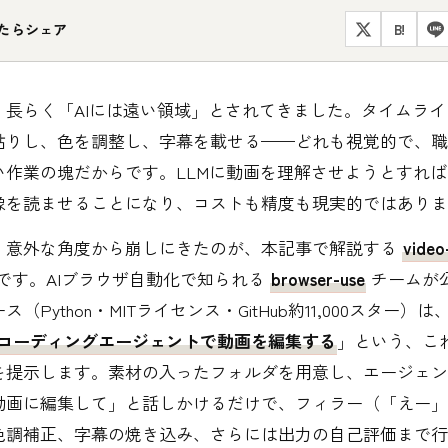
たらシェア
B!
、長らく「AIには遠い領域」とされてきました。タイムラ
貼りし、色を調整し、字幕を載せる——どれも視覚的で、職
い作業の塊だからです。LLMに動画を理解させようとすれ
像を読ませることになり、コストも精度も現実的ではありま
、意外な角度から崩しにきたのが、本記事で解説する
vide
です。AIブラウザ自動化で知られる
browser-use
チームが
（Python・MITライセンス・GitHub約11,000スター）は
のコーディングエージェントで動画を編集する
」という、こ
を提示します。素材の入ったフォルダを用意し、エージェン
動画に編集して」と話しかけるだけで、フィラー（「えー」
色調補正、字幕の焼き込み、さらには出力の自己評価まで行