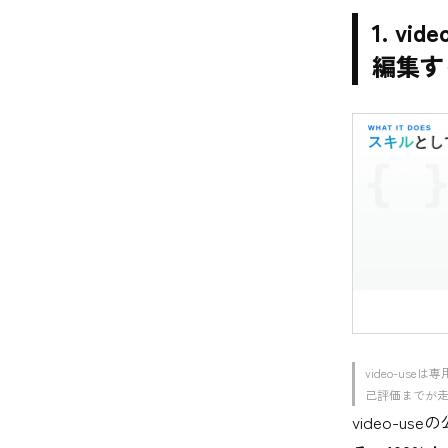
1. v
編集す
video-u
己評価までが
video-u