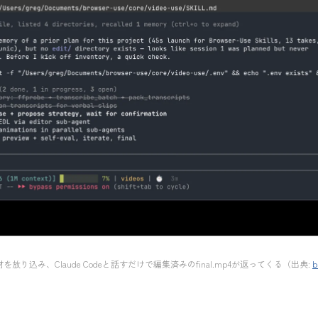
：素材を放り込み、Claude Codeと話すだけで編集済みのfinal.mp4が返ってくる（出典:
b
）