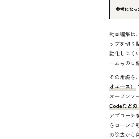
参考になっ
動画編集は
ップを切り
動化しにく
ームもの画
その常識を
オユース）
オープンソース
Codeなど
アプローチ
をローンチ
の除去から