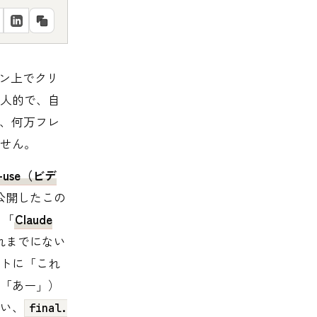
イン上でクリ
人的で、自
ば、何万フレ
せん。
o-use（ビデ
公開したこの
、「
Claude
れまでにない
トに「これ
「あー」）
い、
final.