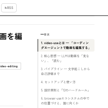
RSS
で動画を編
目次
1. video-useとは — 「コーディン
グエージェントで動画を編集する」
2. 核心思想 — LLMは動画を「見な
い」、「読む」
video-editing
3. パイプライン — 文字起こしから
自己評価まで
4. セットアップと使い方
5. 設計原則と「12のハードルール」
6. browser-useエコシステムの中で
の位置づけと、誰に向くか