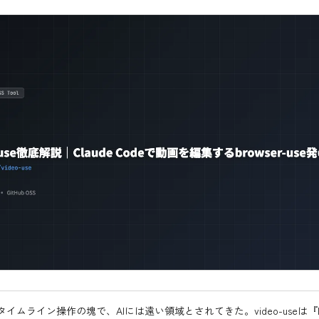
イムライン操作の塊で、AIには遠い領域とされてきた。video-useは『