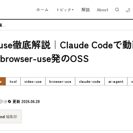
🌙
ホーム
解説
About
トピック
video-use徹底解説｜Claude Codeで動画を編集するbrow...
o-use徹底解説｜Claude Code
rowser-use発のOSS
e
tool
video-use
browser-use
claude-code
ai-agent
1分
更新 2026.06.28
and
·
編集部