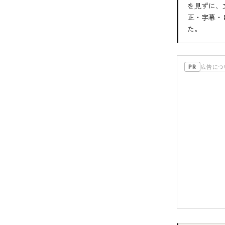
を見ずに、文
正・字幕・自
た。
広告につ
PR