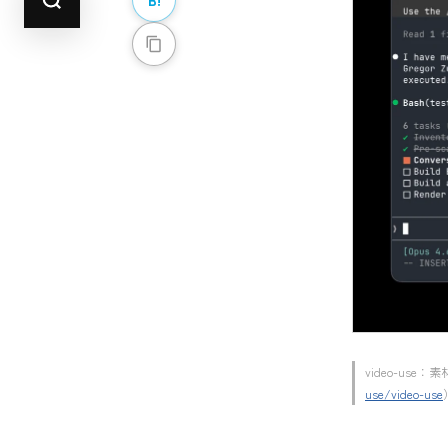
video-use
use/video-use