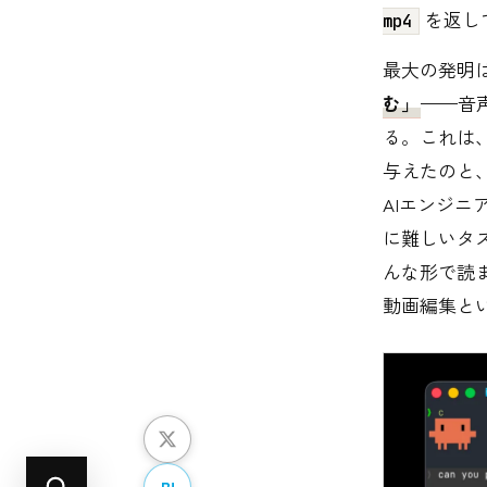
を返し
mp4
最大の発明
む」
——音
る。これは、
与えたのと
AIエンジ
に難しいタ
んな形で読ま
動画編集と
B!