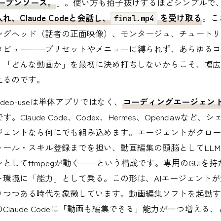
オープンソース。
」。使い方も拍子抜けするほどシンプルで
、Claude Codeと会話し、
を受け取る
。こ
final.mp4
ングヘッド（話者の正面映像）、モンタージュ、チュートリ
タビュー——プリセットやメニューに縛られず、あらゆるコ
。「どんな動画か」を最初に決め打ちしないからこそ、幅広
えるのです。
ideo-useは単体アプリではなく、
コーディングエージェン
です。Claude Code、Codex、Hermes、Openclawなど
ジェントなら何にでも組み込めます。エージェントがクロー
トール・スキル登録までを担い、動画編集の頭脳としてLL
としてffmpegが動く——という構成です。専用のGUIを
ト環境に「能力」として乗る。この形は、AIエージェント
りつつある時代を象徴しています。動画編集ソフトを起動す
Claude Codeに「動画も編集できる」能力が一つ増える