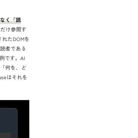
はなく「読
きだけ参照す
されたDOMを
読者である
例です。AI
「何を、ど
seはそれを