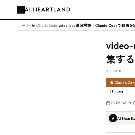
AI HEARTLAND
🗂️
ホーム
›
🧠 Claude Code
›
vide
集するb
video-use
🧠 Claude Cod
ffmpeg
2026.06.28
A
AI Heartl