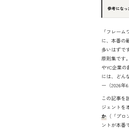
参考になっ
「フレーム
に、本番の
多いはずで
原則集です。H
やYC企業
には、どんな
ー（2026
この記事を
ジェントを
か
（「プロ
ントが本番