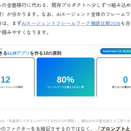
への全面移行に代わる、既存プロダクトへ少しずつ組み込め
針）が分かります。なお、AIエージェント全体のフレーム
方は、まず
AIエージェントフレームワーク徹底比較2026
も合
が掴みやすくなります。
r Agentsは「本番投入できるLLMアプリを作る12の原則」。鍵は80%の壁を越える工学に
12のファクターを丸暗記させるのではなく、
「プロンプトと