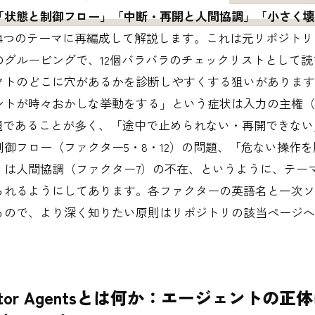
「状態と制御フロー」「中断・再開と人間協調」「小さく壊
4つのテーマに再編成して解説します。これは元リポジトリ
のグルーピングで、12個バラバラのチェックリストとして読
クトのどこに穴があるかを診断しやすくする狙いがあります
ントが時々おかしな挙動をする」という症状は入力の主権（
問題であることが多く、「途中で止められない・再開できな
制御フロー（ファクター5・8・12）の問題、「危ない操作
」は人間協調（ファクター7）の不在、というように、テー
られるようにしてあります。各ファクターの英語名と一次ソ
るので、より深く知りたい原則はリポジトリの該当ページへ
actor Agentsとは何か：エージェントの