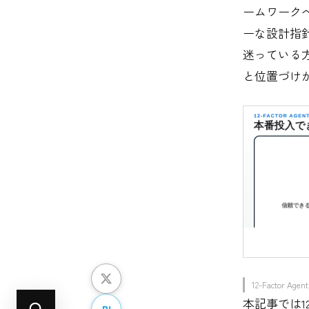
ームワーク
ーな設計指
迷っている
と位置づけ
12-Facto
本記事では
B!