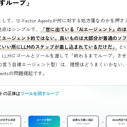
すループ」
して、12-Factor Agentsが何に対する処方箋なのかを押
発点はシンプルで、
「世に出ている『AIエージェント』の
どエージェント的ではない。良いものは大部分が普通のソフ
どいい所にLLMのステップが差し込まれているだけだ」
と
、LLMにゴールとツールを渡して「終わるまでループ」さ
opicの言う自律エージェント型）は、理想ほどうまくいかない
r Agentsの問題提起です。