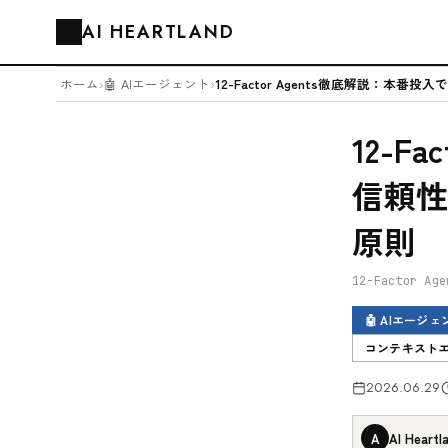
AI HEARTLAND
🗂️
ホーム
›
🤖 AIエージェント
›
12-F
信頼性
原則
12-Factor Age
🤖 AIエージェ
コンテキスト
2026.06.29
A
AI Heartl