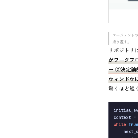
エージェントの
繰り返す。
リポジトリ
がワークフ
→ ②決定
ウィンドウに
驚くほど短
initial_e
while
Tru
    next_