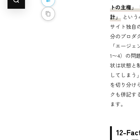
トの主権」
計」
という
サイト独自
分のプロダ
「エージェ
1〜4）の
状は状態と
してしまう
を切り分け
クも併記す
ます。
12-F