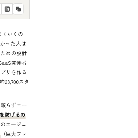
まくいくの
かった人は
るための設計
のSaaS開発者
アプリを作る
3,700スタ
に頼らずエー
を防げるの
法のエージェ
か
（巨大フレ