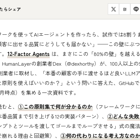
たらシェア
B!
ワークを使ってAIエージェントを作ったら、試作では8割う
顧客に出せる品質にどうしても届かない」——この壁にぶつ
す。
12-Factor Agents
は、まさにこの「80%の壁」を越え
umanLayerの創業者Dex（@dexhorthy）が、100人以上
の創業者に取材し、「本番の顧客の手に渡せるほど良いLLM
原則を使えばいいのか？」という問いに答えた、GitHubで約2
年6月時点）を集める一次資料です。
読むと、
①この原則集で何が分かるのか
（フレームワーク
本番品質まで引き上げる12の実装パターン）、
②どんな失敗
ンプトとツールを渡してゴールまでループさせる」式の魔
で崩れる理由と回避策）、
③何の代わりになる考え方なの