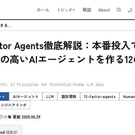
🌙
ホーム
解説
About
トピック
12-Factor Agents徹底解説：本番投入できる信頼性の高いAIエ...
actor Agents徹底解説：本番投
の高いAIエージェントを作る1
nts: 12 Principles for Production-Grade LLM Apps
ント
AIエージェント
LLM
設計原則
12-factor-agents
Human
エンジニアリング
1分
更新 2026.06.29
and
·
編集部