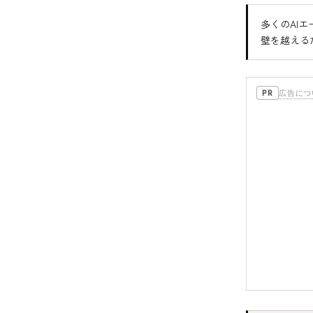
多くのAIエ
壁を越える
広告につ
PR