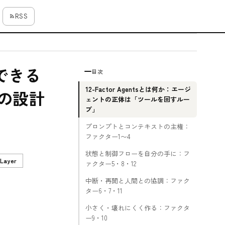
RSS
入できる
目次
12-Factor Agentsとは何か：エージ
2の設計
ェントの正体は「ツールを回すルー
プ」
プロンプトとコンテキストの主権：
ファクター1〜4
状態と制御フローを自分の手に：フ
Layer
ァクター5・8・12
中断・再開と人間との協調：ファク
ター6・7・11
小さく・壊れにくく作る：ファクタ
ー9・10