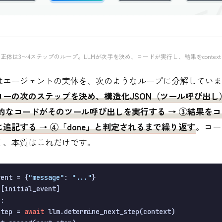
正体は3〜4ステップのループ。LLMが次手を決め、コードが実行し、結果をcontext
はエージェントの実体を、次のようなループに分解していま
ローの次のステップを決め、構造化JSON（ツール呼び出し
論的なコードがそのツール呼び出しを実行する → ③結果を
追記する → ④「done」と判定されるまで繰り返す
。コー
く、本質はこれだけです。
vent = {
"message"
: 
"..."
}

e
:

step = 
await
 llm.determine_next_step(context)
