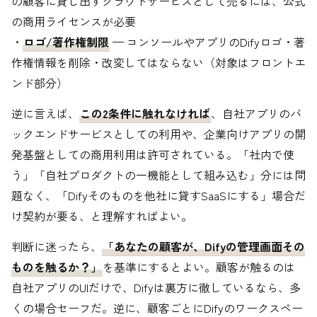
の顧客に貸し出すクラウドサービスとして売るには、公式
の商用ライセンスが必要
・
ロゴ/著作権制限
— コンソールやアプリのDifyロゴ・著
作権情報を削除・改変してはならない（対象はフロントエ
ンド部分）
逆に言えば、
この2条件に触れなければ
、自社アプリのバ
ックエンドサービスとしての利用や、企業向けアプリの開
発基盤としての商用利用は許可されている。「社内で使
う」「自社プロダクトの一機能として組み込む」分には問
題なく、「Difyそのものを他社に貸すSaaSにする」場合だ
け契約が要る、と理解すればよい。
判断に迷ったら、
「あなたの顧客が、Difyの管理画面その
ものを触るか？」
を基準にするとよい。顧客が触るのは
自社アプリのUIだけで、Difyは裏方に徹しているなら、多
くの場合セーフだ。逆に、顧客ごとにDifyのワークスペー