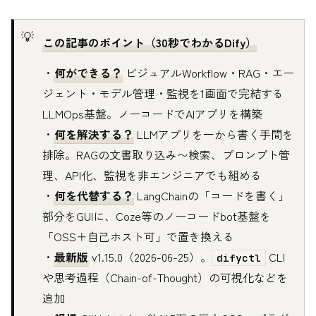
この記事のポイント（30秒でわかるDify）
・
何ができる？
ビジュアルWorkflow・RAG・エー
ジェント・モデル管理・監視を1画面で完結する
LLMOps基盤。ノーコードでAIアプリを構築
・
何を解決する？
LLMアプリを一から書く手間を
排除。RAGの文書取り込み〜検索、プロンプト管
理、API化、監視を非エンジニアでも組める
・
何を代替する？
LangChainの「コードを書く」
部分をGUIに、Coze等のノーコードbot基盤を
「OSS＋自己ホスト可」で置き換える
・
最新版
v1.15.0（2026-06-25）。
CLI
difyctl
や思考過程（Chain-of-Thought）の可視化などを
追加