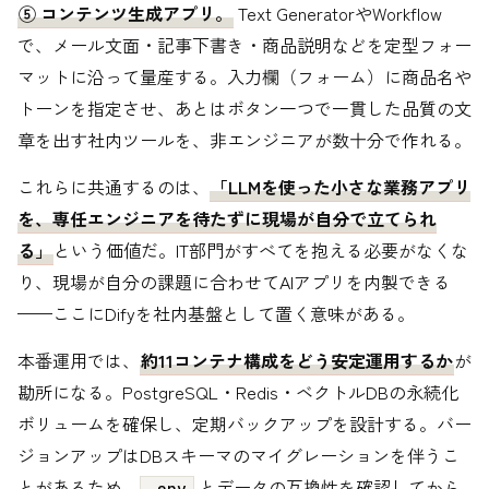
⑤ コンテンツ生成アプリ。
Text GeneratorやWorkflow
で、メール文面・記事下書き・商品説明などを定型フォー
マットに沿って量産する。入力欄（フォーム）に商品名や
トーンを指定させ、あとはボタン一つで一貫した品質の文
章を出す社内ツールを、非エンジニアが数十分で作れる。
これらに共通するのは、
「LLMを使った小さな業務アプリ
を、専任エンジニアを待たずに現場が自分で立てられ
る」
という価値だ。IT部門がすべてを抱える必要がなくな
り、現場が自分の課題に合わせてAIアプリを内製できる
——ここにDifyを社内基盤として置く意味がある。
本番運用では、
約11コンテナ構成をどう安定運用するか
が
勘所になる。PostgreSQL・Redis・ベクトルDBの永続化
ボリュームを確保し、定期バックアップを設計する。バー
ジョンアップはDBスキーマのマイグレーションを伴うこ
とがあるため、
とデータの互換性を確認してから
.env