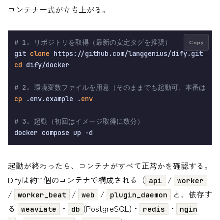
コンテナ一式が立ち上がる。
# 1. リポジトリを取得（最新の安定タグを推奨）
Copy
git 
clone
cd
 dify/docker

# 2. 環境変数ファイルを用意（そのままでも起動可、本番は要
cp
 .env.example .
env
# 3. 起動（初回はイメージ取得に数分）
起動が終わったら、コンテナがすべて正常かを確認する。
Difyは約11個のコンテナで構成される（
/
api
worker
/
/
/
と、依存す
worker_beat
web
plugin_daemon
る
・
(PostgreSQL)・
・
weaviate
db
redis
ngin