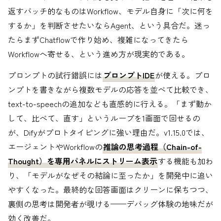
返すバッチ的なものはWorkflow、モデル自身に「次に何を
するか」を判断させたいならAgent、という具合だ。迷っ
たらまずChatflowで作り始め、複雑になってきたら
Workflowへ寄せる、という進め方が現実的である。
プロンプトの試行錯誤には
プロンプトIDE
が使える。プロ
ンプトを書きながら複数モデルの応答を並べて比較でき、
text-to-speechの追加なども直感的に行える。「まず動か
して、比べて、直す」というループを1画面で回せるの
が、Difyがプロトタイピングに強い理由だ。v1.15.0では、
エージェントやWorkflowの
推論の思考過程（Chain-of-
Thought）を専用パネルにストリーム表示
する機能も加わ
り、「モデルがなぜその結論に至ったか」を開発中に追い
やすくなった。最終的な回答画面はクリーンに保ちつつ、
裏側の思考は開発者が覗ける——デバッグ体験の地味だが
効く改善だ。