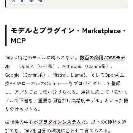
B!
モデルとプラグイン・Marketplace・
MCP
Difyは特定のモデルに縛られない。
数百の商用/OSSモデ
ル
——OpenAI（GPT系）、Anthropic（Claude系）、
Google（Gemini系）、Mistral、Llama3、そしてOpenAI互
換APIやローカルのOllama——をプロバイダとして登録
し、アプリごとに使い分けられる。用途に応じて「安いモ
デルで下書き、重要な回答だけ高精度モデル」といった振
り分けもできる。
拡張性の中心が
プラグインシステム
だ。以下の6種類を追
加でき、Difyを自分の環境に合わせて育てられる。