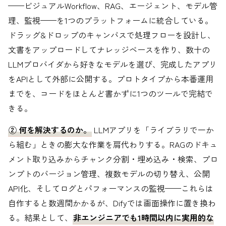
——ビジュアルWorkflow、RAG、エージェント、モデル管
理、監視——を1つのプラットフォームに統合している。
ドラッグ&ドロップのキャンバスで処理フローを設計し、
文書をアップロードしてナレッジベースを作り、数十の
LLMプロバイダから好きなモデルを選び、完成したアプリ
をAPIとして外部に公開する。プロトタイプから本番運用
までを、コードをほとんど書かずに1つのツールで完結で
きる。
② 何を解決するのか。
LLMアプリを「ライブラリで一か
ら組む」ときの膨大な作業を肩代わりする。RAGのドキュ
メント取り込みからチャンク分割・埋め込み・検索、プロ
ンプトのバージョン管理、複数モデルの切り替え、公開
API化、そしてログとパフォーマンスの監視——これらは
自作すると数週間かかるが、Difyでは画面操作に置き換わ
る。結果として、
非エンジニアでも1時間以内に実用的な