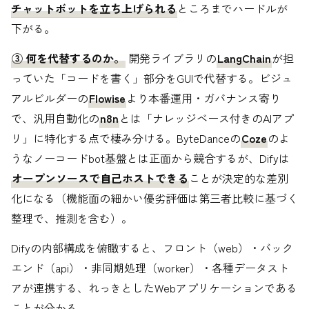
チャットボットを立ち上げられる
ところまでハードルが
下がる。
③ 何を代替するのか。
開発ライブラリの
LangChain
が担
っていた「コードを書く」部分をGUIで代替する。ビジュ
アルビルダーの
Flowise
より本番運用・ガバナンス寄り
で、汎用自動化の
n8n
とは「ナレッジベース付きのAIアプ
リ」に特化する点で棲み分ける。ByteDanceの
Coze
のよ
うなノーコードbot基盤とは正面から競合するが、Difyは
オープンソースで自己ホストできる
ことが決定的な差別
化になる（機能面の細かい優劣評価は第三者比較に基づく
整理で、推測を含む）。
Difyの内部構成を俯瞰すると、フロント（web）・バック
エンド（api）・非同期処理（worker）・各種データスト
アが連携する、れっきとしたWebアプリケーションである
ことが分かる。