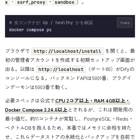
・
・
）。
x
ssrf_proxy
sandbox
# 全コンテナが Up / healthy かを確認
Copy
ブラウザで
を開くと、最
http://localhost/install
初の管理者アカウントを作成する初期セットアップ画面が
出る。以降は
（ポート80）がDifyの
http://localhost
コンソールになる。バックエンドAPIは5001番、プラグイ
ンデーモンは5003番で動く。
必要スペックは公式で
CPU 2コア以上・RAM 4GB以上・
Docker Compose 2.24.0以上
とされるが、これは開発用の
最小値だ。約11コンテナが常駐し、PostgreSQL・Redis・
ベクトルDBを抱えるため、本番ではメモリに余裕を持た
せ、これらデータストアの永続化とバックアップを自前で