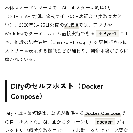
本体はオープンソースで、GitHubスターは約14.7万
（GitHub API実測。公式サイトの旧表記より実数は大き
い）。2026年6月25日公開の
v1.15.0
では、アプリや
Workflowをターミナルから直接実行できる
CLI
difyctl
や、推論の思考過程（Chain-of-Thought）を専用パネルに
ストリーム表示する機能などが加わり、開発体験がさらに
磨かれている。
Difyのセルフホスト（Docker
Compose）
Difyを試す最短路は、公式が提供する
Docker Compose
で
の自己ホストだ。GitHubからクローンし、
ディ
docker
レクトリで環境変数をコピーして起動するだけで、必要な