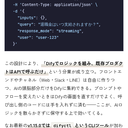
  -H '
Content-Type: application/json
' \

  -d '
{

"inputs"
: {},

"query"
: 
"退職金はいつ支給されますか？"
,

"response_mode"
: 
"streaming"
,

"user"
: 
"user-123"
  }
この設計により、
「Difyでロジックを組み、既存プロダク
トはAPIで呼ぶだけ」
という分業が成り立つ。フロントエ
ンドやチャネル（Web・Slack・LINE）は自由に作りつ
つ、AIの頭脳部分だけをDifyに集約できる。プロンプトや
フローを変えたいときはDifyの画面を直すだけでよく、呼
び出し側のコードには手を入れずに済む——ここが、AIロ
ジックを散らかさずに保守する上で効いてくる。
なお最新の
v1.15.0では
というCLIツール
が加わ
difyctl