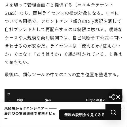
スを切って管理画面ごと提供する（＝マルチテナント
SaaS）なら、商用ライセンスの検討対象になる。ロゴに
ついても同様で、フロントエンド部分のDify表記を消して
自社ブランドとして再配布するのは制限に触れる。曖昧な
ケースや大規模な商用展開では、自己判断せず公式に問い
合わせるのが安全だ。ライセンスは「使えるか/使えない
か」ではなく「どう使うか」で線が引かれている、と捉え
ておきたい。
最後に、類似ツールの中でのDifyの立ち位置を整理する。
ツ
ー
形態
強み
Difyとの違い
ル
×
未経験からITエンジニアへ ──
雇用型の実践研修で実務デビュ
無料の説明会を見てみる →
Dif
OSS・自己ホス
Workflow＋RAG＋エージ
——
ー
y
ト可のLLMOps基
ェント＋監視を1画面に統
盤
合