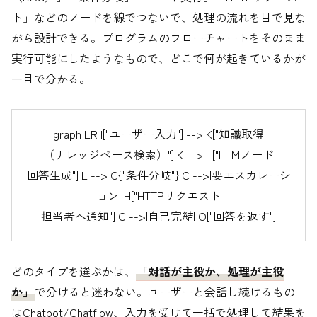
ト」などのノードを線でつないで、処理の流れを目で見な
がら設計できる。プログラムのフローチャートをそのまま
実行可能にしたようなもので、どこで何が起きているかが
一目で分かる。
graph LR I["ユーザー入力"] --> K["知識取得
（ナレッジベース検索）"] K --> L["LLMノード
回答生成"] L --> C{"条件分岐"} C -->|要エスカレーシ
ョン| H["HTTPリクエスト
担当者へ通知"] C -->|自己完結| O["回答を返す"]
どのタイプを選ぶかは、
「対話が主役か、処理が主役
か」
で分けると迷わない。ユーザーと会話し続けるもの
はChatbot/Chatflow、入力を受けて一括で処理して結果を