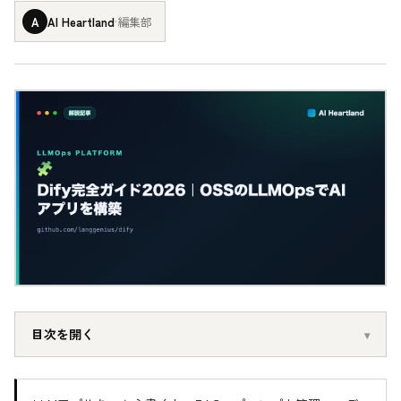
A
AI Heartland
·
編集部
目次を開く