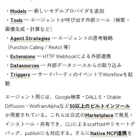
・
Models
— 新しいモデルプロバイダを追加
・
Tools
— エージェントが呼び出す外部ツール（検索・
画像生成・計算など）
・
Agent Strategies
— エージェントの思考戦略
（Function Calling / ReAct 等）
・
Extensions
— HTTP Webhookによる外部連携
・
Datasources
— 外部データソースからの取り込み
・
Triggers
— サードパーティのイベントでWorkflowを起
動
エージェント用には、Google検索・DALL·E・Stable
Diffusion・WolframAlphaなど
50以上のビルトインツール
が用意されている。これらは公式の
Marketplace
で発見・
インストール・共有でき、CLIによるscaffoldやリモートデ
バッグ、publishにも対応する。さらに
Native MCP連携
を