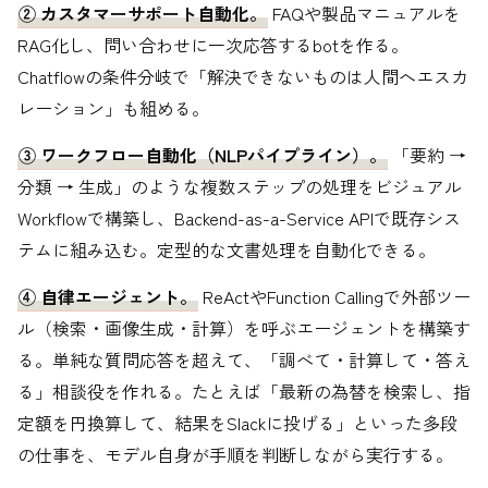
② カスタマーサポート自動化。
FAQや製品マニュアルを
RAG化し、問い合わせに一次応答するbotを作る。
Chatflowの条件分岐で「解決できないものは人間へエスカ
レーション」も組める。
③ ワークフロー自動化（NLPパイプライン）。
「要約 →
分類 → 生成」のような複数ステップの処理をビジュアル
Workflowで構築し、Backend-as-a-Service APIで既存シス
テムに組み込む。定型的な文書処理を自動化できる。
④ 自律エージェント。
ReActやFunction Callingで外部ツー
ル（検索・画像生成・計算）を呼ぶエージェントを構築す
る。単純な質問応答を超えて、「調べて・計算して・答え
る」相談役を作れる。たとえば「最新の為替を検索し、指
定額を円換算して、結果をSlackに投げる」といった多段
の仕事を、モデル自身が手順を判断しながら実行する。