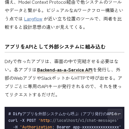
備え、Model Context Protocol経由で他システムのツール
やデータと繋がる。ビジュアルなAIワークフロー構築とい
う点では
Langflow
が近い立ち位置のツールで、両者を比
較すると設計思想の違いが見えてくる。
アプリをAPIとして外部システムに組み込む
Difyで作ったアプリは、画面の中で完結させる必要はな
い。各アプリは
Backend-as-a-Service API
を発行し、外
部のWebアプリやSlackボットからHTTPで呼び出せる。ア
プリごとに専用のAPIキーが発行されるので、それを使っ
てリクエストするだけだ。
# Difyアプリを外部システムから呼ぶ（アプリ発行のAPIキーを使
Copy
curl -X POST 
'http
:
//localhost/v1/chat-messages' \
  -H 
'Authorization
: Bearer app-xxxxxxxxxxxxxxxx
' \
