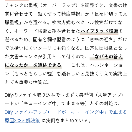
チャンクの重複（オーバーラップ）を調整でき、文書の性
質に合わせて「短く切って精度重視」か「長めに切って文
脈重視」かを選べる。検索方式もベクトル検索だけでな
く、キーワード検索と組み合わせた
ハイブリッド検索
を
選べるため、固有名詞や型番のように「意味の近さ」だけ
では拾いにくいクエリにも強くなる。回答には根拠となっ
た文書チャンクが引用として付くので、
「なぜその答え
になったか」を追跡できる
——これは、ハルシネーショ
ン（もっともらしい嘘）を疑わしいと見抜くうえで実務上
とても重要な性質だ。
Difyのファイル取り込みでつまずく典型例（大量アップロ
ードが「キューイング中」で止まる等）とその対処は、
Dify ファイルアップロードが「キューイング中」で止まる
原因3つと解決策
に実例をまとめている。