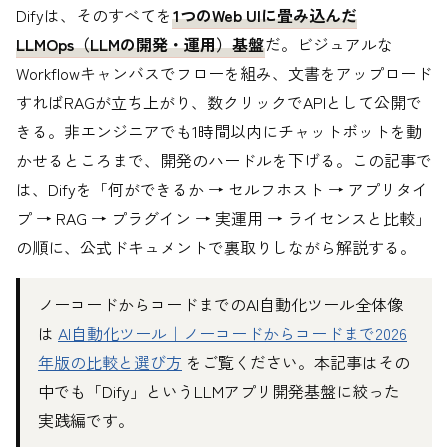
Difyは、そのすべてを
1つのWeb UIに畳み込んだ
LLMOps（LLMの開発・運用）基盤
だ。ビジュアルな
Workflowキャンバスでフローを組み、文書をアップロード
すればRAGが立ち上がり、数クリックでAPIとして公開で
きる。非エンジニアでも1時間以内にチャットボットを動
かせるところまで、開発のハードルを下げる。この記事で
は、Difyを「何ができるか → セルフホスト → アプリタイ
プ → RAG → プラグイン → 実運用 → ライセンスと比較」
の順に、公式ドキュメントで裏取りしながら解説する。
ノーコードからコードまでのAI自動化ツール全体像
は
AI自動化ツール｜ノーコードからコードまで2026
年版の比較と選び方
をご覧ください。本記事はその
中でも「Dify」というLLMアプリ開発基盤に絞った
実践編です。