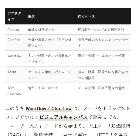
アプリタ
用途
向くケース
イプ
Chatbot
単純な対話ボット
FAQ応答・シンプルな相談窓口
Chatflow
分岐や複数ステップを持つ対
条件分岐のあるカスタマーサポー
話フロー
ト
Workflow
入力→処理→出力の自動化パ
要約・分類・生成のバッチ処理
イプライン
Agent
ツールを自律的に呼ぶエージ
検索・計算・画像生成を組み合わ
ェント
せる相談役
Text
定型テキストの生成
メール文面・記事下書きの量産
Generator
このうち
Workflow / Chatflow
は、ノードをドラッグ&ド
ロップでつなぐ
ビジュアルキャンバス
で組み立てる。
「ユーザー入力」ノードから始まり、「LLM」「知識取得
（RAG）」「条件分岐」「コード実行」「HTTPリクエス