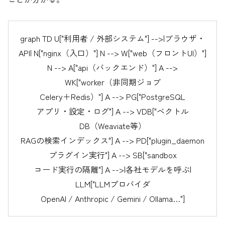
graph TD U["利用者 / 外部システム"] -->|ブラウザ・
API| N["nginx（入口）"] N --> W["web（フロントUI）"]
N --> A["api（バックエンド）"] A -->
WK["worker（非同期ジョブ
Celery＋Redis）"] A --> PG["PostgreSQL
アプリ・設定・ログ"] A --> VDB["ベクトル
DB（Weaviate等）
RAGの検索インデックス"] A --> PD["plugin_daemon
プラグイン実行"] A --> SB["sandbox
コード実行の隔離"] A -->|各社モデルを呼ぶ|
LLM["LLMプロバイダ
OpenAI / Anthropic / Gemini / Ollama…"]