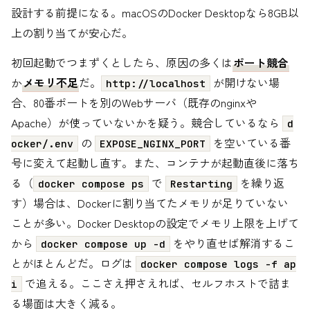
設計する前提になる。macOSのDocker Desktopなら8GB以
上の割り当てが安心だ。
初回起動でつまずくとしたら、原因の多くは
ポート競合
か
メモリ不足
だ。
が開けない場
http://localhost
合、80番ポートを別のWebサーバ（既存のnginxや
Apache）が使っていないかを疑う。競合しているなら
d
の
を空いている番
ocker/.env
EXPOSE_NGINX_PORT
号に変えて起動し直す。また、コンテナが起動直後に落ち
る（
で
を繰り返
docker compose ps
Restarting
す）場合は、Dockerに割り当てたメモリが足りていない
ことが多い。Docker Desktopの設定でメモリ上限を上げて
から
をやり直せば解消するこ
docker compose up -d
とがほとんどだ。ログは
docker compose logs -f ap
で追える。ここさえ押さえれば、セルフホストで詰ま
i
る場面は大きく減る。