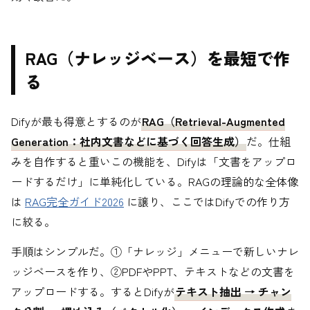
RAG（ナレッジベース）を最短で作
る
Difyが最も得意とするのが
RAG（Retrieval-Augmented
Generation：社内文書などに基づく回答生成）
だ。仕組
みを自作すると重いこの機能を、Difyは「文書をアップロ
ードするだけ」に単純化している。RAGの理論的な全体像
は
RAG完全ガイド2026
に譲り、ここではDifyでの作り方
に絞る。
手順はシンプルだ。①「ナレッジ」メニューで新しいナレ
ッジベースを作り、②PDFやPPT、テキストなどの文書を
アップロードする。するとDifyが
テキスト抽出 → チャン