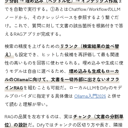
ク分割 → 埋め込み（ベクトル化）→ インデックス作成
ま
でを自動で実行する。③あとはChatflow/WorkflowのLLM
ノードから、そのナレッジベースを参照するよう繋ぐだ
け。これで、質問に対して文書の該当箇所を根拠付きで答
えるRAGアプリが完成する。
検索の精度を上げるための
リランク（検索結果の並べ替
え）
も設定でき、ヒットした候補を再評価して最も関連
性の高いものを回答に使わせられる。埋め込みや生成に使
うモデルは自由に選べるため、
埋め込みも生成もローカ
ルのOllamaに向けて、文書を一切外部に出さないオフラ
インRAG
を組むことも可能だ。ローカルLLMをDifyのモデ
ルプロバイダに指定する具体像は
Ollama入門2026
と併せ
て読むと理解が早い。
RAGの品質を左右するのは、実は
チャンク（文書の分割単
位）の設計
だ。Difyではチャンクの区切り方や長さ、隣接