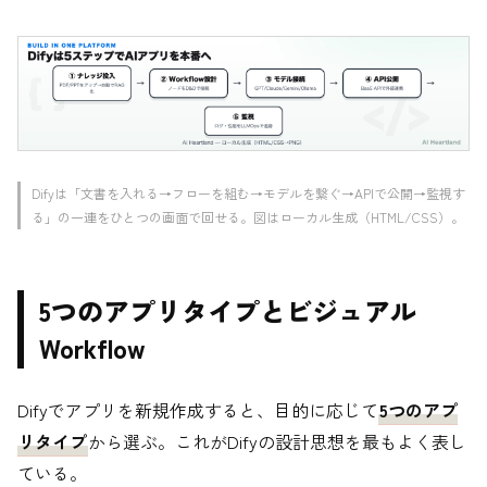
Difyは「文書を入れる→フローを組む→モデルを繋ぐ→APIで公開→監視す
る」の一連をひとつの画面で回せる。図はローカル生成（HTML/CSS）。
5つのアプリタイプとビジュアル
Workflow
Difyでアプリを新規作成すると、目的に応じて
5つのアプ
リタイプ
から選ぶ。これがDifyの設計思想を最もよく表し
ている。