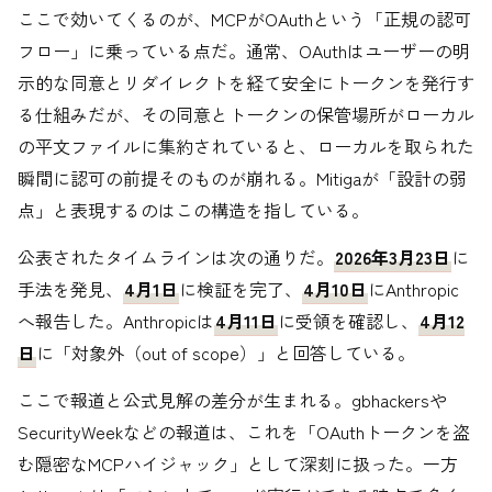
ここで効いてくるのが、MCPがOAuthという「正規の認可
フロー」に乗っている点だ。通常、OAuthはユーザーの明
示的な同意とリダイレクトを経て安全にトークンを発行す
る仕組みだが、その同意とトークンの保管場所がローカル
の平文ファイルに集約されていると、ローカルを取られた
瞬間に認可の前提そのものが崩れる。Mitigaが「設計の弱
点」と表現するのはこの構造を指している。
公表されたタイムラインは次の通りだ。
2026年3月23日
に
手法を発見、
4月1日
に検証を完了、
4月10日
にAnthropic
へ報告した。Anthropicは
4月11日
に受領を確認し、
4月12
日
に「対象外（out of scope）」と回答している。
ここで報道と公式見解の差分が生まれる。gbhackersや
SecurityWeekなどの報道は、これを「OAuthトークンを盗
む隠密なMCPハイジャック」として深刻に扱った。一方