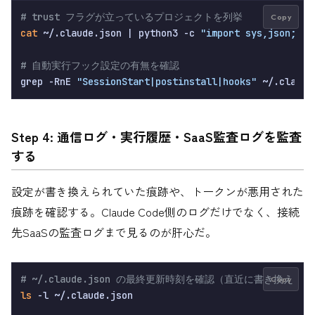
# trust フラグが立っているプロジェクトを列挙
Copy
cat
 ~/.claude.json | python3 -c 
"import sys,json; d=
# 自動実行フック設定の有無を確認
grep -RnE 
"SessionStart|postinstall|hooks"
Step 4: 通信ログ・実行履歴・SaaS監査ログを監査
する
設定が書き換えられていた痕跡や、トークンが悪用された
痕跡を確認する。Claude Code側のログだけでなく、接続
先SaaSの監査ログまで見るのが肝心だ。
# ~/.claude.json の最終更新時刻を確認（直近に書き換えら
Copy
ls
 -l ~/.claude.json
