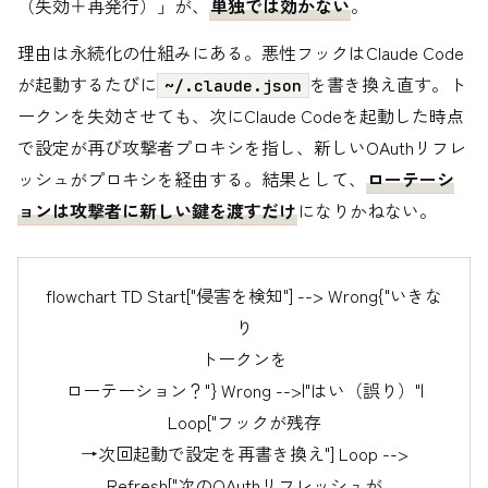
（失効＋再発行）」が、
単独では効かない
。
理由は永続化の仕組みにある。悪性フックはClaude Code
が起動するたびに
を書き換え直す。ト
~/.claude.json
ークンを失効させても、次にClaude Codeを起動した時点
で設定が再び攻撃者プロキシを指し、新しいOAuthリフレ
ッシュがプロキシを経由する。結果として、
ローテーシ
ョンは攻撃者に新しい鍵を渡すだけ
になりかねない。
flowchart TD Start["侵害を検知"] --> Wrong{"いきな
り
トークンを
ローテーション？"} Wrong -->|"はい（誤り）"|
Loop["フックが残存
→次回起動で設定を再書き換え"] Loop -->
Refresh["次のOAuthリフレッシュが