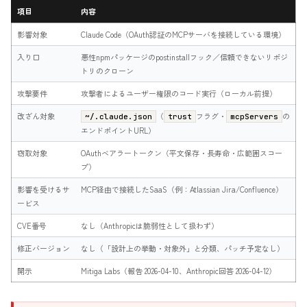
項目
内容
影響対象
Claude Code（OAuth認証のMCPサーバを接続している環境）
入り口
悪性npmパッケージのpostinstallフック／信頼できないリポジ
トリのクローン
攻撃要件
攻撃者によるユーザー権限のコード実行（ローカル前提）
改ざん対象
（
フラグ・
の
~/.claude.json
trust
mcpServers
エンドポイントURL）
窃取対象
OAuthベアラートークン（平文保存・長寿命・広範囲スコー
プ）
影響を受けるサ
MCP経由で接続したSaaS（例：Atlassian Jira/Confluence）
ービス
CVE番号
なし（Anthropicは脆弱性として扱わず）
修正バージョン
なし（「設計上の挙動・対象外」と分類、パッチ予定なし）
開示
Mitiga Labs（報告 2026-04-10、Anthropic回答 2026-04-12）