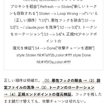
プロキシを経由"] Refresh --> Stolen["新しいトーク
ンも窃取される"] Stolen --> Loop Wrong -->|"いいえ
（正しい順序）"| S1["1. 悪性フックを除去"] S1 -->
S2["2. ~/.claude.json を洗浄"] S2 --> S3["3. トークン
をローテーション"] S3 --> S4["4. 正規MCPエンドポ
イントの
復元を検証"] S4 --> Done["攻撃チェーンを遮断"]
style Stolen fill:#7a1f2b,color:#fff style Done
fill:#1f5f3a,color:#fff
正しい順序は明確だ。
（1）悪性フックの除去 →（2）設
定ファイルの洗浄 →（3）トークンのローテーション
→（4）正規エンドポイントの復元検証
。フックを残した
まま鍵だけ替えても、攻撃チェーンは切れない。