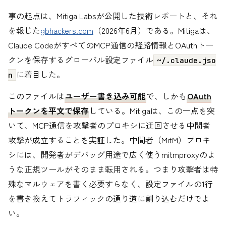
事の起点は、Mitiga Labsが公開した技術レポートと、それ
を報じた
gbhackers.com
（2026年6月）である。Mitigaは、
Claude CodeがすべてのMCP通信の経路情報とOAuthトー
クンを保存するグローバル設定ファイル
~/.claude.jso
に着目した。
n
このファイルは
ユーザー書き込み可能
で、しかも
OAuth
トークンを平文で保存
している。Mitigaは、この一点を突
いて、MCP通信を攻撃者のプロキシに迂回させる中間者
攻撃が成立することを実証した。中間者（MitM）プロキ
シには、開発者がデバッグ用途で広く使うmitmproxyのよ
うな正規ツールがそのまま転用される。つまり攻撃者は特
殊なマルウェアを書く必要すらなく、設定ファイルの1行
を書き換えてトラフィックの通り道に割り込むだけでよ
い。