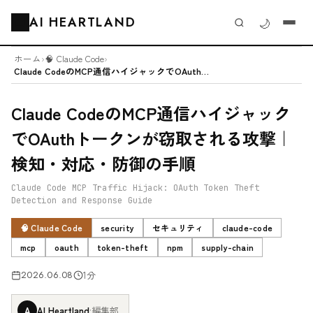
AI HEARTLAND
🌙
🗂️
ホーム
›
🧠 Claude Code
›
Claude CodeのMCP通信ハイジャックでOAuthトークンが窃取さ...
Claude CodeのMCP通信ハイジャック
でOAuthトークンが窃取される攻撃｜
検知・対応・防御の手順
Claude Code MCP Traffic Hijack: OAuth Token Theft
Detection and Response Guide
🧠 Claude Code
security
セキュリティ
claude-code
mcp
oauth
token-theft
npm
supply-chain
2026.06.08
1分
A
AI Heartland
·
編集部