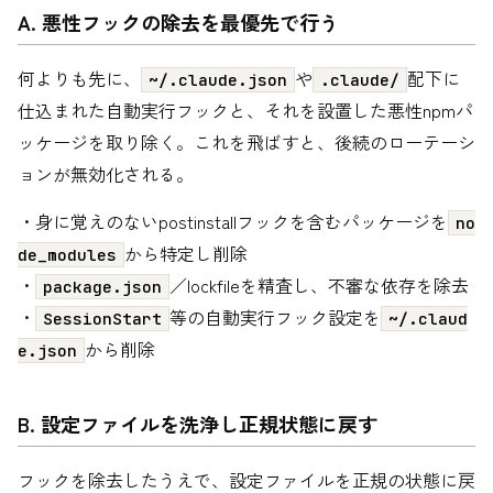
A. 悪性フックの除去を最優先で行う
何よりも先に、
や
配下に
~/.claude.json
.claude/
仕込まれた自動実行フックと、それを設置した悪性npmパ
ッケージを取り除く。これを飛ばすと、後続のローテーシ
ョンが無効化される。
・身に覚えのないpostinstallフックを含むパッケージを
no
から特定し削除
de_modules
・
／lockfileを精査し、不審な依存を除去
package.json
・
等の自動実行フック設定を
SessionStart
~/.claud
から削除
e.json
B. 設定ファイルを洗浄し正規状態に戻す
フックを除去したうえで、設定ファイルを正規の状態に戻