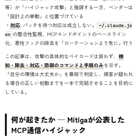
等）が「ハイジャック攻撃」と強調する一方、ベンダーは
「設計上の挙動」と位置づけている
・
対応
: パッチを待つ対応は成立しない。
~/.claude.js
の整合性監視、MCPエンドポイントのベースライン
on
化、悪性フックの除去を「ローテーションより先に」行う
この記事は、攻撃の具体的なペイロードは扱わず、
検
知・除去・対応・防御のコマンドと手順のみ
を示す。
「自分の環境は大丈夫か」を最短で判定し、侵害が疑われ
る場合の正しい初動までを一本で完結させることを目的に
している。
何が起きたか — Mitigaが公表した
MCP通信ハイジャック