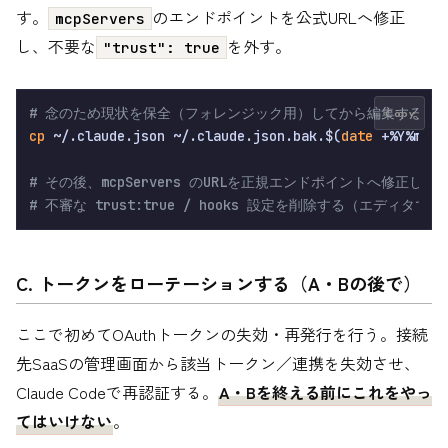
す。
のエンドポイントを公式URLへ修正
mcpServers
し、不要な
を外す。
"trust": true
# 念のため現状を保全（フォレンジック用）してから編集する
Copy
cp
 ~/.claude.json ~/.claude.json.bak.$(
date
 +%Y%m%d%H
# その後、mcpServers のURLを正規エンドポイントへ修正し、
# 不審な trust:true / hooks 設定を削除する（エディタで
C. トークンをローテーションする（A・Bの後で）
ここで初めてOAuthトークンの失効・再発行を行う。接続
先SaaSの管理画面から該当トークン／連携を失効させ、
Claude Codeで再認証する。
A・Bを終える前にこれをやっ
てはいけない
。