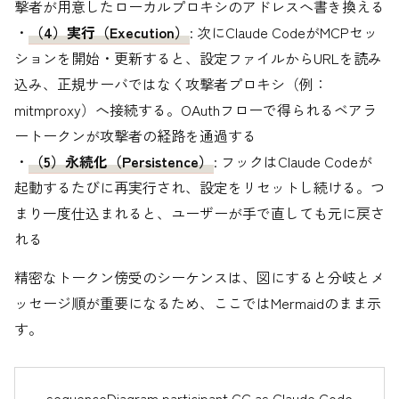
撃者が用意したローカルプロキシのアドレスへ書き換える
・
（4）実行（Execution）
: 次にClaude CodeがMCPセッ
ションを開始・更新すると、設定ファイルからURLを読み
込み、正規サーバではなく攻撃者プロキシ（例：
mitmproxy）へ接続する。OAuthフローで得られるベアラ
ートークンが攻撃者の経路を通過する
・
（5）永続化（Persistence）
: フックはClaude Codeが
起動するたびに再実行され、設定をリセットし続ける。つ
まり一度仕込まれると、ユーザーが手で直しても元に戻さ
れる
精密なトークン傍受のシーケンスは、図にすると分岐とメ
ッセージ順が重要になるため、ここではMermaidのまま示
す。
sequenceDiagram participant CC as Claude Code