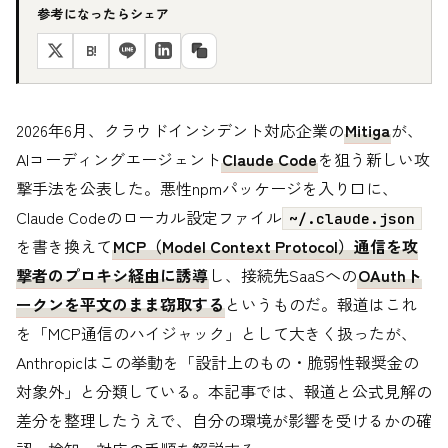
参考になったらシェア
B!
2026年6月、クラウドインシデント対応企業の
Mitiga
が、
AIコーディングエージェント
Claude Code
を狙う新しい攻
撃手法を公表した。悪性npmパッケージを入り口に、
Claude Codeのローカル設定ファイル
~/.claude.json
を書き換えて
MCP（Model Context Protocol）通信を攻
撃者のプロキシ経由に誘導
し、接続先SaaSへの
OAuthト
ークンを平文のまま窃取する
というものだ。報道はこれ
を「MCP通信のハイジャック」として大きく扱ったが、
Anthropicはこの挙動を「設計上のもの・脆弱性報奨金の
対象外」と分類している。本記事では、報道と公式見解の
差分を整理したうえで、自分の環境が影響を受けるかの確