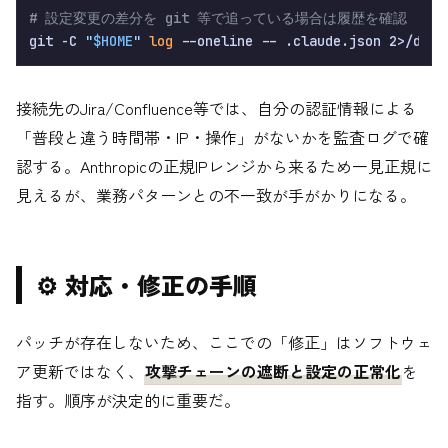
# 設定変更の差分を git 等で追っている場合は履歴を確認
git -C 
"
$HOME
"
log
接続先のJira/Confluence等では、自分の認証情報による
「普段と違う時間帯・IP・操作」がないかを監査ログで確
認する。Anthropicの正規IPレンジから来るため一見正規に
見えるが、業務パターンとの不一致が手がかりになる。
⚙️ 対応・修正の手順
パッチが存在しないため、ここでの「修正」はソフトウェ
ア更新ではなく、
攻撃チェーンの遮断と設定の正常化
を
指す。順序が決定的に重要だ。