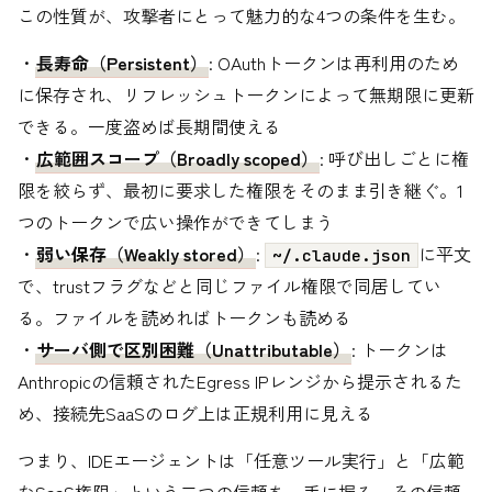
この性質が、攻撃者にとって魅力的な4つの条件を生む。
・
長寿命（Persistent）
: OAuthトークンは再利用のため
に保存され、リフレッシュトークンによって無期限に更新
できる。一度盗めば長期間使える
・
広範囲スコープ（Broadly scoped）
: 呼び出しごとに権
限を絞らず、最初に要求した権限をそのまま引き継ぐ。1
つのトークンで広い操作ができてしまう
・
弱い保存（Weakly stored）
:
に平文
~/.claude.json
で、trustフラグなどと同じファイル権限で同居してい
る。ファイルを読めればトークンも読める
・
サーバ側で区別困難（Unattributable）
: トークンは
Anthropicの信頼されたEgress IPレンジから提示されるた
め、接続先SaaSのログ上は正規利用に見える
つまり、IDEエージェントは「任意ツール実行」と「広範
なSaaS権限」という二つの信頼を一手に握る。その信頼