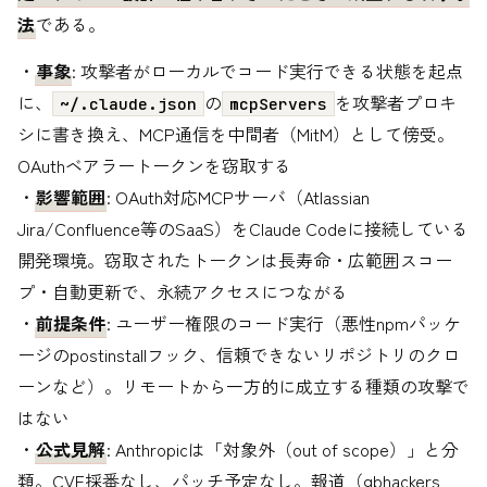
法
である。
・
事象
: 攻撃者がローカルでコード実行できる状態を起点
に、
の
を攻撃者プロキ
~/.claude.json
mcpServers
シに書き換え、MCP通信を中間者（MitM）として傍受。
OAuthベアラートークンを窃取する
・
影響範囲
: OAuth対応MCPサーバ（Atlassian
Jira/Confluence等のSaaS）をClaude Codeに接続している
開発環境。窃取されたトークンは長寿命・広範囲スコー
プ・自動更新で、永続アクセスにつながる
・
前提条件
: ユーザー権限のコード実行（悪性npmパッケ
ージのpostinstallフック、信頼できないリポジトリのクロ
ーンなど）。リモートから一方的に成立する種類の攻撃で
はない
・
公式見解
: Anthropicは「対象外（out of scope）」と分
類。CVE採番なし、パッチ予定なし。報道（gbhackers