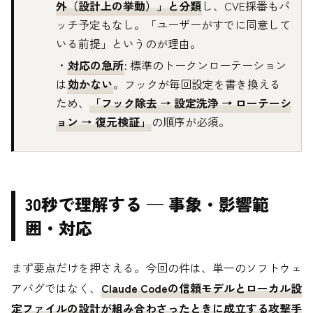
外（設計上の挙動）」と分類
し、CVE採番もパ
ッチ予定もなし。「ユーザーがすでに同意して
いる前提」というのが理由。
・
対応の急所
: 標準のトークンローテーション
は
効かない
。フックが毎回設定を書き換える
ため、
「フック除去 → 設定洗浄 → ローテーシ
ョン → 復元検証」
の順序が必須。
30秒で理解する — 事象・影響範
囲・対応
まず要点だけを押さえる。今回の件は、単一のソフトウェ
アバグではなく、
Claude Codeの信頼モデルとローカル設
定ファイルの設計が組み合わさったときに成立する攻撃手