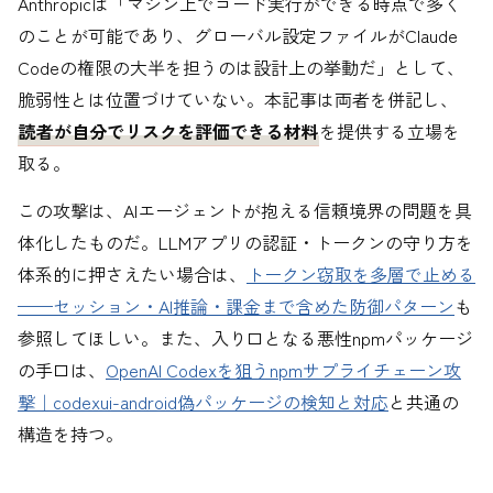
Anthropicは「マシン上でコード実行ができる時点で多く
のことが可能であり、グローバル設定ファイルがClaude
Codeの権限の大半を担うのは設計上の挙動だ」として、
脆弱性とは位置づけていない。本記事は両者を併記し、
読者が自分でリスクを評価できる材料
を提供する立場を
取る。
この攻撃は、AIエージェントが抱える信頼境界の問題を具
体化したものだ。LLMアプリの認証・トークンの守り方を
体系的に押さえたい場合は、
トークン窃取を多層で止める
——セッション・AI推論・課金まで含めた防御パターン
も
参照してほしい。また、入り口となる悪性npmパッケージ
の手口は、
OpenAI Codexを狙うnpmサプライチェーン攻
撃｜codexui-android偽パッケージの検知と対応
と共通の
構造を持つ。