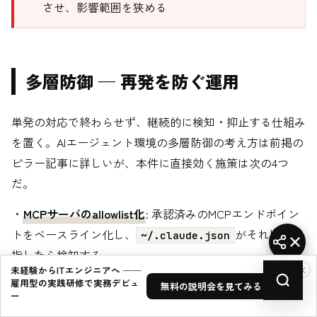
させ、影響範囲を狭める
多層防御 — 再発を防ぐ運用
単発の対応で終わらせず、継続的に検知・抑止する仕組み
を置く。AIエージェント環境の多層防御の考え方は前掲の
ピラー記事に詳しいが、本件に直接効く施策は次の4つ
だ。
・
MCPサーバのallowlist化
: 承認済みのMCPエンドポイン
トをベースライン化し、
がそれ以外を
~/.claude.json
指したら検知する
×
未経験からITエンジニアへ ──
・
設定ファイルの整合性監視
:
とプロ
~/.claude.json
雇用型の実践研修で実務デビュ
無料の説明会を見てみる →
ジェクト配下のMCP設定にファイル整合性監視（FIM）を
ー
かけ、想定外の変更を即アラートする