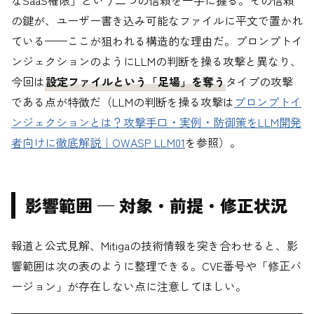
の鍵が、ユーザー書き込み可能なファイルに平文で置かれ
ている——ここが狙われる構造的な理由だ。プロンプトイ
ンジェクションのようにLLMの判断を操る攻撃と異なり、
今回は
設定ファイルという「足場」を奪う
タイプの攻撃
である点が特徴だ（LLMの判断を操る攻撃は
プロンプトイ
ンジェクションとは？攻撃手口・実例・防御策をLLM開発
者向けに徹底解説｜OWASP LLM01
を参照）。
影響範囲 — 対象・前提・修正状況
報道と公式見解、Mitigaの技術情報を突き合わせると、影
響範囲は次の表のように整理できる。CVE番号や「修正バ
ージョン」が存在しない点に注意してほしい。