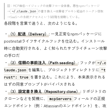
図：MCP通信ハイジャックの攻撃フロー全体像。悪性npmパッケージ
→
の書き換え→攻撃者プロキシ経由のトークン窃取
~/.claude.json
→SaaSへの永続アクセスという5段階を俯瞰している。
各段階を言葉で追うと、次のようになる。
・
（1）配送（Delivery）
: 一見正常なnpmパッケージに
postinstallライフサイクルフックを仕込む。インストール
時に自動実行される、よく知られたサプライチェーン攻撃
の手口だ
・
（2）信頼の事前注入（Path seeding）
: フックが
~/.c
を編集し、プロジェクトディレクトリに
laude.json
"t
を書き込む。これにより、本来表示される
rust": true
はずの同意プロンプトがバイパスされる
・
（3）設定書き換え（Repository clone）
: リポジトリの
クローンなどを契機に、
フィールドの正規
mcpServers
エンドポイント（例：Atlassianのエンドポイント）を、攻