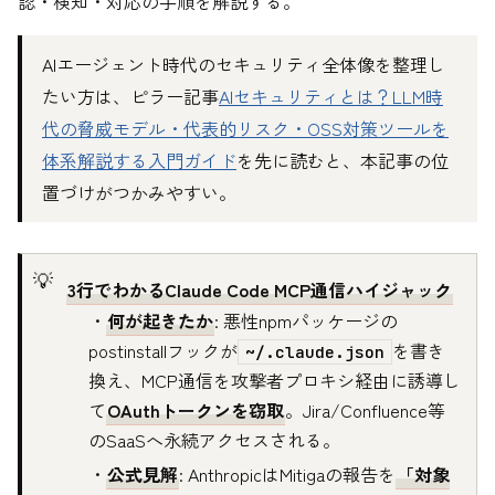
認・検知・対応の手順を解説する。
AIエージェント時代のセキュリティ全体像を整理し
たい方は、ピラー記事
AIセキュリティとは？LLM時
代の脅威モデル・代表的リスク・OSS対策ツールを
体系解説する入門ガイド
を先に読むと、本記事の位
置づけがつかみやすい。
3行でわかるClaude Code MCP通信ハイジャック
・
何が起きたか
: 悪性npmパッケージの
postinstallフックが
を書き
~/.claude.json
換え、MCP通信を攻撃者プロキシ経由に誘導し
て
OAuthトークンを窃取
。Jira/Confluence等
のSaaSへ永続アクセスされる。
・
公式見解
: AnthropicはMitigaの報告を
「対象