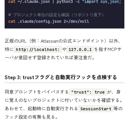
cat
 ~/.claude.json | python3 -c 
"import sys,json; d=
# プロジェクト単位の設定も確認（リポジトリ直下）
cat
正規のURL（例：Atlassianの公式エンドポイント）以外、
特に
や
を指すMCPサ
http://localhost:
127.0.0.1
ーバが意図せず登録されていれば要注意だ。
Step 3: trustフラグと自動実行フックを点検する
同意プロンプトをバイパスする
が、身
"trust": true
に覚えのないプロジェクトに付いていないかを確認する。
あわせて、起動時に自動実行される
等の
SessionStart
フック設定の有無も見る。