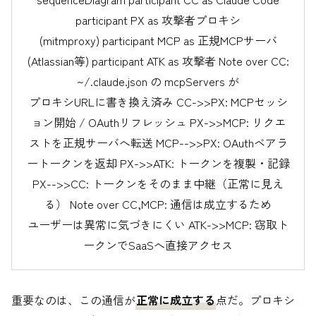
participant PX as 攻撃者プロキシ
(mitmproxy) participant MCP as 正規MCPサーバ
(Atlassian等) participant ATK as 攻撃者 Note over CC:
~/.claude.json の mcpServers が
プロキシURLに書き換え済み CC->>PX: MCPセッシ
ョン開始 / OAuthリフレッシュ PX->>MCP: リクエ
ストを正規サーバへ転送 MCP-->>PX: OAuthベアラ
ートークンを返却 PX->>ATK: トークンを複製・記録
PX-->>CC: トークンをそのまま中継（正常に見え
る） Note over CC,MCP: 通信は成立するため
ユーザーは異常に気づきにくい ATK->>MCP: 窃取ト
ークンでSaaSへ直接アクセス
重要なのは、この通信が
正常に成立する
点だ。プロキシ