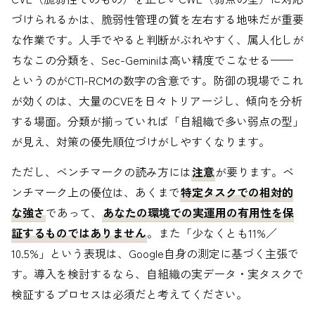
づけられるかは、脆弱性管理の質を左右する地味だが重要
な作業です。人手でやると判断がぶれやすく、属人化しが
ちなこの分類を、Sec-Geminiは高い精度でこなせる——
というのがCTI-RCMの数字の含意です。防御の現場でこれ
が効くのは、大量のCVEを日々トリアージし、傾向を分析
する場面。分類が揃っていれば「自組織で多い弱点の型」
が見え、対策の優先順位づけがしやすくなります。
ただし、ベンチマークの読み方には
注意
が要ります。ベ
ンチマーク上の優位は、あくまで
特定タスクでの相対的
な強さ
であって、
あなたの環境での実運用の有用性を保
証するものではありません
。また「少なくとも11%／
10.5%」という表現は、Google自身の測定に基づく主張で
す。導入を検討するなら、自組織の実データ・実タスクで
検証するプロセスは必須だと考えてください。