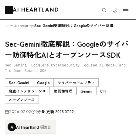
AI HEARTLAND
🌙
🗂️
ホーム
›
security
›
Sec-Gemini徹底解説：Googleのサイバー防御特化AIとオープン...
Sec-Gemini徹底解説：Googleのサイバ
ー防御特化AIとオープンソースSDK
Sec-Gemini: Google's Cybersecurity-Focused AI Model and
Its Open Source SDK
Sec-Gemini
Google
サイバーセキュリティ
脅威インテリジェンス
脆弱性管理
Gemini
CTI
オープンソース
2026.07.02
1分
更新 2026.07.02
A
AI Heartland
·
編集部