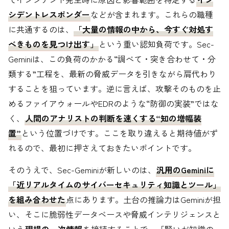
シデントレスポンダー
などが含まれます。これらの職種
に共通するのは、
「大量の情報の中から、今すぐ対処す
べきものを見つけ出す」
という重い認知負荷です。Sec-
Geminiは、この負荷のかかる“調べて・突き合わせて・分
類する”工程を、最新の脅威データを引きながら肩代わり
することを狙っています。逆に言えば、攻撃そのものを止
めるファイアウォールやEDRのような“防御の実装”ではな
く、
人間のアナリストの判断を速くする“知の増幅装
置”
という位置づけです。ここを取り違えると期待値がず
れるので、最初に押さえておきたいポイントです。
そのうえで、Sec-Geminiが新しいのは、
汎用のGeminiに
「近リアルタイムのサイバーセキュリティ知識とツール」
を組み合わせた
点にあります。土台の推論力はGeminiが担
い、そこに脆弱性データベースや脅威インテリジェンスと
いう
現場の一次情報
を接続することで、「賢いが知識の