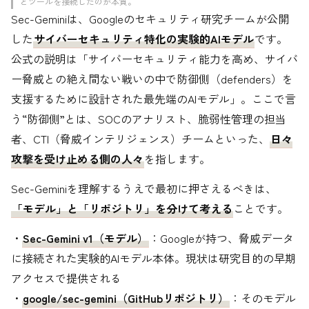
とツールを接続したのが本質。
Sec-Geminiは、Googleのセキュリティ研究チームが公開
した
サイバーセキュリティ特化の実験的AIモデル
です。
公式の説明は「サイバーセキュリティ能力を高め、サイバ
ー脅威との絶え間ない戦いの中で防御側（defenders）を
支援するために設計された最先端のAIモデル」。ここで言
う“防御側”とは、SOCのアナリスト、脆弱性管理の担当
者、CTI（脅威インテリジェンス）チームといった、
日々
攻撃を受け止める側の人々
を指します。
Sec-Geminiを理解するうえで最初に押さえるべきは、
「モデル」と「リポジトリ」を分けて考える
ことです。
・
Sec-Gemini v1（モデル）
：Googleが持つ、脅威データ
に接続された実験的AIモデル本体。現状は研究目的の早期
アクセスで提供される
・
google/sec-gemini（GitHubリポジトリ）
：そのモデル