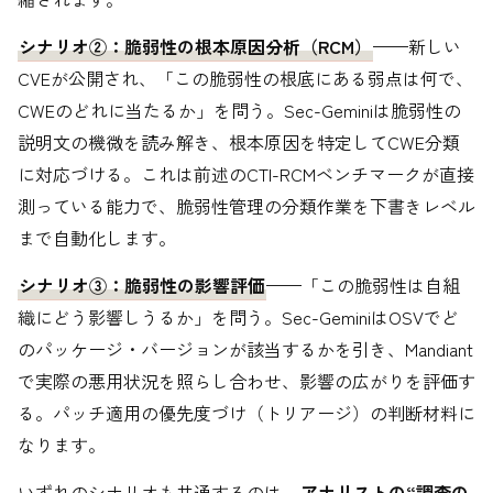
シナリオ②：脆弱性の根本原因分析（RCM）
——新しい
CVEが公開され、「この脆弱性の根底にある弱点は何で、
CWEのどれに当たるか」を問う。Sec-Geminiは脆弱性の
説明文の機微を読み解き、根本原因を特定してCWE分類
に対応づける。これは前述のCTI-RCMベンチマークが直接
測っている能力で、脆弱性管理の分類作業を下書きレベル
まで自動化します。
シナリオ③：脆弱性の影響評価
——「この脆弱性は自組
織にどう影響しうるか」を問う。Sec-GeminiはOSVでど
のパッケージ・バージョンが該当するかを引き、Mandiant
で実際の悪用状況を照らし合わせ、影響の広がりを評価す
る。パッチ適用の優先度づけ（トリアージ）の判断材料に
なります。
いずれのシナリオも共通するのは、
アナリストの“調査の