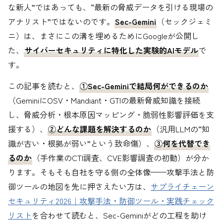
な新人”ではあっても、“最新の脅威データを引ける現場の
アナリスト”ではないのです。
Sec-Gemini
（セックジェミ
ニ）は、まさにこの溝を埋めるためにGoogleが公開し
た、
サイバーセキュリティに特化した実験的AIモデル
で
す。
この記事を読むと、
①Sec-Geminiで結局何ができるのか
（GeminiにOSV・Mandiant・GTIの最新脅威知識を接続
し、脅威分析・根本原因マッピング・脆弱性影響評価を支
援する）、
②どんな課題を解決するのか
（汎用LLMの“知
識が古い・根拠が弱い”という致命傷）、
③何を代替でき
るのか
（手作業のCTI調査、CVE影響調査の初動）が分か
ります。そもそも自社を守る側の全体像——攻撃手法と防
御ツールの地図を先に押さえたい方は、
サプライチェーン
セキュリティ2026｜攻撃手法・防御ツール・実践チェック
リスト
を合わせて読むと、Sec-Geminiがどの工程を助け