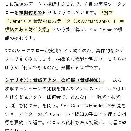
こに現場のデータを接続することで、右側の実務ワークフ
ローを
根拠付きで
回せるようにしています。
「賢さ
（Gemini）× 最新の脅威データ（OSV/Mandiant/GTI）＝
根拠のある防御支援」
という掛け算が、Sec-Geminiの機
能の核心です。
3つのワークフローが実務でどう効くのか、具体的なシナ
リオで見てみましょう。抽象的な機能説明より、こちらの
ほうが「何ができるのか」が掴めるはずです。
シナリオ①：脅威アクターの把握（脅威検知）
——ある
攻撃キャンペーンの兆候を掴んだアナリストが「この手口
を使う脅威アクターは何者で、どんなTTP（戦術・技術・
手順）を持つか」を問う。Sec-GeminiはMandiantの知見を
引き、アクターのプロフィール・既知の手口・関連する指
標を要約して返す。ゼロから資料を漁る初動が、大幅に短
縮されます。