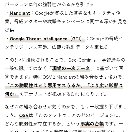
バージョンに何の脆弱性があるかを引ける
・
Mandiant
：Googleが買収した著名なセキュリティ企
業。脅威アクターや攻撃キャンペーンに関する深い知見を
提供
・
Google Threat Intelligence（GTI）
：Googleの脅威イ
ンテリジェンス基盤。広範な観測データを束ねる
この3つに接続されることで、Sec-Geminiは「学習済みの
一般知識」ではなく「
現場の一次データ
」に基づいて回
答できます。特にOSVとMandiantの組み合わせは強力で、
「この脆弱性はどう悪用されうるか」「より広い影響は
何か」
をアナリストが把握する助けになります。
なぜこの組み合わせが効くのかを、もう一段掘り下げまし
ょう。
OSV
は「どのソフトウェアのどのバージョンに、
どんな脆弱性が存在するか」という
事実の台帳
です。一