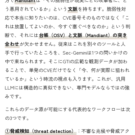
方で
Mandiant
は「その脆弱性が現実にどの攻撃者に、ど
う悪用されているか」という
文脈
を持ちます。脆弱性対
応で本当に知りたいのは、CVE番号そのものではなく「こ
れは放置してよいのか、今すぐ塞ぐべきなのか」という判
断で、それには
台帳（OSV）と文脈（Mandiant）の突き
合わせ
が欠かせません。従来はこれを別々のツールと人
手で行っていたところを、Sec-Geminiは1つの問いかけの
中で束ねられます。そこにGTIの広範な観測データが加わ
ることで、単発のCVEだけでなく「今、何が実際に狙われ
ているか」という時流の視点も入ります。これが、汎用
LLMには構造的に真似できない、専門モデルならではの強
みです。
これらのデータ源が可能にする代表的なワークフローは次
の3つです。
①脅威検知（threat detection）
：不審な兆候や脅威アク