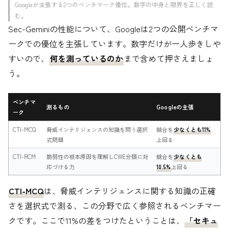
Googleが主張する2つのベンチマーク優位。数字の中身と限界を正しく読
む。
Sec-Geminiの性能について、Googleは2つの公開ベンチマ
ークでの優位を主張しています。数字だけが一人歩きしや
すいので、
何を測っているのか
まで含めて押さえましょ
う。
ベンチマ
測るもの
Googleの主張
ーク
CTI-MCQ
脅威インテリジェンスの知識を問う選択
競合を
少なくとも11%
式問題
上回る
CTI-RCM
脆弱性の根本原因を理解しCWE分類に対
競合を
少なくとも
応づける力
10.5%
上回る
CTI-MCQ
は、脅威インテリジェンスに関する知識の正確
さを選択式で測る、この分野で広く参照されるベンチマー
クです。ここで11%の差をつけたということは、
「セキュ