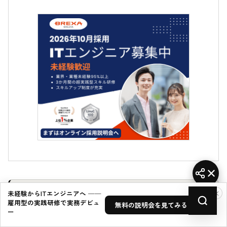
ここまで読んでよかったらシェア
×
未経験からITエンジニアへ ──
雇用型の実践研修で実務デビュ
B!
無料の説明会を見てみる →
ー