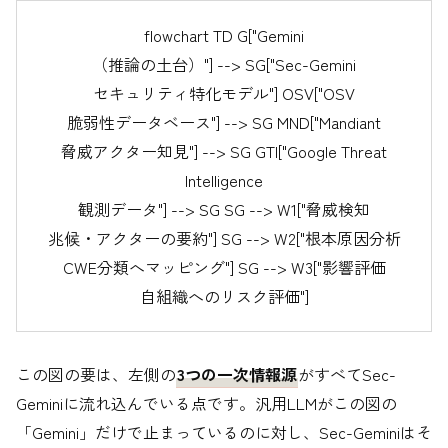
flowchart TD G["Gemini
（推論の土台）"] --> SG["Sec-Gemini
セキュリティ特化モデル"] OSV["OSV
脆弱性データベース"] --> SG MND["Mandiant
脅威アクター知見"] --> SG GTI["Google Threat
Intelligence
観測データ"] --> SG SG --> W1["脅威検知
兆候・アクターの要約"] SG --> W2["根本原因分析
CWE分類へマッピング"] SG --> W3["影響評価
自組織へのリスク評価"]
この図の要は、左側の
3つの一次情報源
がすべてSec-
Geminiに流れ込んでいる点です。汎用LLMがこの図の
「Gemini」だけで止まっているのに対し、Sec-Geminiはそ