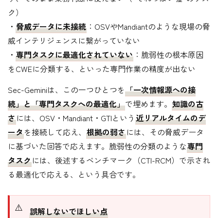
ク）
・
脅威データに未接続
：OSVやMandiantのような現場の脅
威インテリジェンスに繋がっていない
・
専門タスクに最適化されていない
：脆弱性の根本原因
をCWEに分類する、といった専門作業の精度が出ない
Sec-Geminiは、この一つひとつを
「一次情報源への接
続」と「専門タスクへの最適化」
で埋めます。
知識の古
さ
には、OSV・Mandiant・GTIという
近リアルタイムのデ
ータ
を接続して応え、
根拠の弱さ
には、その脅威データ
に基づいた回答で応えます。脆弱性の分類のような
専門
タスク
には、後述するベンチマーク（CTI-RCM）で示され
る最適化で応える、という具合です。
誤解しないでほしい点