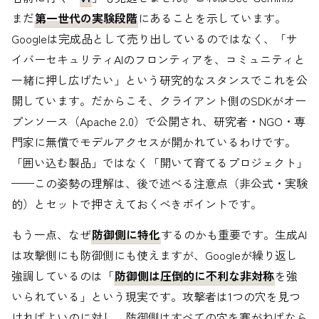
まだ
第一世代の実験段階
にあることを示しています。
Googleは完成品として売り出しているのではなく、「サ
イバーセキュリティAIのフロンティアを、コミュニティと
一緒に押し広げたい」という研究的なスタンスでこれを公
開しています。だからこそ、クライアント側のSDKがオー
プンソース（Apache 2.0）で公開され、研究者・NGO・専
門家に無償でモデルアクセスが開かれているわけです。
「囲い込む製品」ではなく「開いて育てるプロジェクト」
——この姿勢の理解は、後で述べる注意点（非公式・実験
的）とセットで押さえておくべきポイントです。
もう一点、なぜ
防御側に特化
するのかも重要です。生成AI
は攻撃側にも防御側にも使えますが、Googleが繰り返し
強調しているのは「
防御側は圧倒的に不利な非対称
を強
いられている」という現実です。攻撃者は1つの穴を見つ
ければよいのに対し、防御側はすべての穴を塞がねばなら