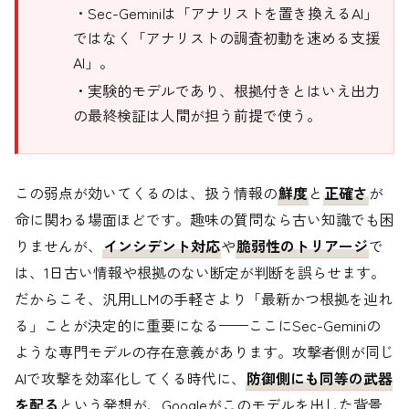
・Sec-Geminiは「アナリストを置き換えるAI」
ではなく「アナリストの調査初動を速める支援
AI」。
・実験的モデルであり、根拠付きとはいえ出力
の最終検証は人間が担う前提で使う。
この弱点が効いてくるのは、扱う情報の
鮮度
と
正確さ
が
命に関わる場面ほどです。趣味の質問なら古い知識でも困
りませんが、
インシデント対応
や
脆弱性のトリアージ
で
は、1日古い情報や根拠のない断定が判断を誤らせます。
だからこそ、汎用LLMの手軽さより「最新かつ根拠を辿れ
る」ことが決定的に重要になる——ここにSec-Geminiの
ような専門モデルの存在意義があります。攻撃者側が同じ
AIで攻撃を効率化してくる時代に、
防御側にも同等の武器
を配る
という発想が、Googleがこのモデルを出した背景