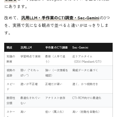
にあります。
改めて、
汎用LLM・手作業のCTI調査・Sec-Gemini
の3つ
を、実務で気になる観点で並べると違いがはっきりしま
す。
観点
汎用LLM
手作業のCTI調査
Sec-Gemini
知識の
学習時点で凍結
最新（人手で追
近リアルタイム
鮮度
う）
（OSV/Mandiant/GTI）
根拠の
弱い（“それっ
強い（一次情報を
脅威データに基づく
追跡
ぽい”）
確認）
スピー
速いが不正確
正確だが遅い
速く、かつ根拠付き
ド
脆弱性
最適化されてい
アナリスト依存
CTI-RCM向けに最適化
分類
ない
スケー
高い
低い（属人化）
高い（初動を自動化）
ル