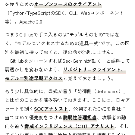
を使うための
オープンソースのクライアント
（Python/TypeScriptのSDK、CLI、Webコンポーネント
等）。Apache 2.0
つまりGitHubで手に入るのは“モデルそのもの”ではな
く、“モデルにアクセスするための道具一式”です。この区
別を最初に持っておくと、後の話が混乱しません。
「GitHubをクローンすればSec-Geminiが動く」と誤解して
肩透かしを食わないよう、
リポジトリ＝クライアント、
モデル＝別途早期アクセス
と覚えておきましょう。
もう少し具体的に、公式が言う「防御側（defenders）」
とは誰のことかを噛み砕いておきます。ここには、日々ア
ラートを捌く
SOCアナリスト
、公開されたCVEを自社に
当てはめて優先度をつける
脆弱性管理担当
、攻撃者の動
向を追う
脅威インテリジェンス（CTI）アナリスト
、そし
てインシデント発生時に原因と影響範囲を特定する
イン