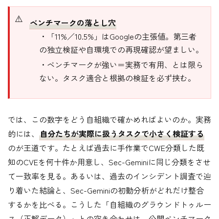
ベンチマークの落とし穴
・「11%／10.5%」はGoogleの主張値。第三者
の独立検証や自環境での再現確認が望ましい。
・ベンチマークが強い＝実務で有用、とは限ら
ない。タスク適合と根拠の検証を必ず挟む。
では、この数字をどう自組織で確かめればよいのか。実務
的には、
自分たちが実際に扱うタスクで小さく検証する
のが王道です。たとえば過去に手作業でCWE分類した既
知のCVEを何十件か用意し、Sec-Geminiに同じ分類をさせ
て一致率を見る。あるいは、過去のインシデント調査で辿
り着いた結論と、Sec-Geminiの初動分析がどれだけ整合
するかを比べる。こうした「自組織のグラウンドトゥルー
ス（正解データ）」との突き合わせは、公開ベンチマーク