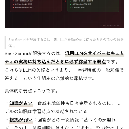
Sec-Geminiが解決するのは、汎用LLMをSecOpsに使ったときの“3つの致命
傷”。
Sec-Geminiが解決するのは、
汎用LLMをサイバーセキュリ
ティの実務に持ち込んだときに必ず露呈する弱点
です。
これらはLLMの欠陥というより、「学習時点の一般知識で
答える」という仕組みの必然的な帰結です。
具体的な弱点はこうです。
・
知識が古い
：脅威も脆弱性も日々更新されるのに、モ
デルの知識は学習時点で凍結されている
・
根拠が弱い
：回答がどの一次情報に基づくのか辿れ
ず、そのまま業務判断に使えない（“それっぽい嘘”のリス