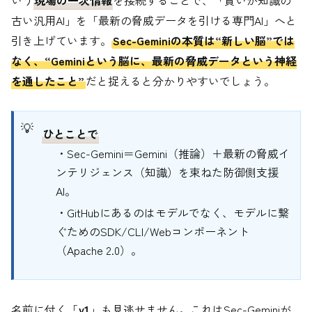
古い汎用AI」を「最新の脅威データを引ける専門AI」へと
引き上げています。
Sec-Geminiの本質は“新しい脳”では
なく、“Geminiという脳に、最新の脅威データという神経
を通したこと”
だと捉えると分かりやすいでしょう。
ひとことで
・Sec-Gemini＝Gemini（推論）＋最新の脅威イ
ンテリジェンス（知識）を束ねた防御側支援
AI。
・GitHubにあるのはモデルでなく、モデルに繋
ぐためのSDK/CLI/Webコンポーネント
（Apache 2.0）。
名前に付く「
v1
」も見逃せません。これはSec-Geminiが