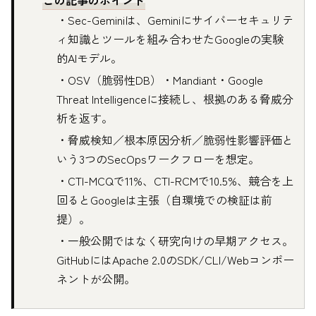
・Sec-Geminiは、Geminiにサイバーセキュリテ
ィ知識とツールを組み合わせたGoogleの実験
的AIモデル。
・OSV（脆弱性DB）・Mandiant・Google
Threat Intelligenceに接続し、根拠のある脅威分
析を返す。
・脅威検知／根本原因分析／脆弱性影響評価と
いう3つのSecOpsワークフローを想定。
・CTI-MCQで11%、CTI-RCMで10.5%、競合を上
回るとGoogleは主張（自環境での検証は前
提）。
・一般公開ではなく研究向けの早期アクセス。
GitHubにはApache 2.0のSDK/CLI/Webコンポー
ネントが公開。