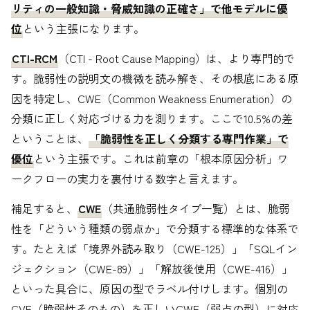
リティの一般知識・脅威知識の正確さ」で他モデルに優
位
という主張になります。
CTI-RCM
（CTI - Root Cause Mapping）は、より専門的で
す。脆弱性の説明文の機微を読み解き、その根底にある原
因を特定し、CWE（Common Weakness Enumeration）の
分類に正しく対応づける力を測ります。ここで10.5%の差
ということは、
「脆弱性を正しく分類する専門作業」で
優位
という主張です。これは前章の「根本原因分析」ワ
ークフローの実力を裏付ける数字と言えます。
補足すると、
CWE
（共通脆弱性タイプ一覧）とは、脆弱
性を「どういう種類の弱点か」で分類する標準的な体系で
す。たとえば「境界外読み取り（CWE-125）」「SQLイン
ジェクション（CWE-89）」「解放後使用（CWE-416）」
といった具合に、原因の型でラベル付けします。個別の
CVE（脆弱性そのもの）を正しいCWE（弱点の型）に対応