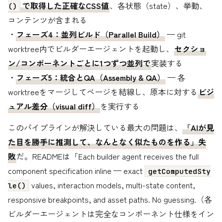
で取得した正確なCSS値
、各状態（state）、挙動、
()
コンテンツが含まれる
・
フェーズ4：並列ビルド（Parallel Build）
— git
worktree内でビルダーエージェントを起動し、
セクショ
ン/コンポーネントごとに1つずつ並列で
実装する
・
フェーズ5：統合とQA（Assembly & QA）
— 各
worktreeをマージしてページを結線し、原本に対する
ビジ
ュアル差分（visual diff）
を実行する
このパイプラインが解決している最大の問題は、
「AIが見
た目を勝手に推測して、なんとなく似たものを作る」失
敗
だ。READMEは「Each builder agent receives the full
component specification inline — exact
getComputedSty
values, interaction models, multi-state content,
le()
responsive breakpoints, and asset paths. No guessing.（各
ビルダーエージェントは完全なコンポーネント仕様をイン