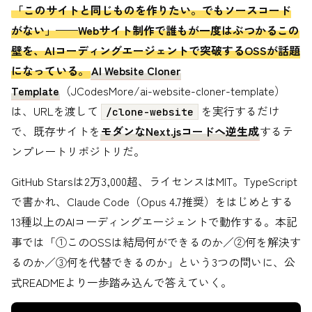
「このサイトと同じものを作りたい。でもソースコード
がない」——Webサイト制作で誰もが一度はぶつかるこの
壁を、AIコーディングエージェントで突破するOSSが話題
になっている。
AI Website Cloner
Template
（JCodesMore/ai-website-cloner-template）
は、URLを渡して
を実行するだけ
/clone-website
で、既存サイトを
モダンなNext.jsコードへ逆生成
するテ
ンプレートリポジトリだ。
GitHub Starsは2万3,000超、ライセンスはMIT。TypeScript
で書かれ、Claude Code（Opus 4.7推奨）をはじめとする
13種以上のAIコーディングエージェントで動作する。本記
事では「①このOSSは結局何ができるのか／②何を解決す
るのか／③何を代替できるのか」という3つの問いに、公
式READMEより一歩踏み込んで答えていく。