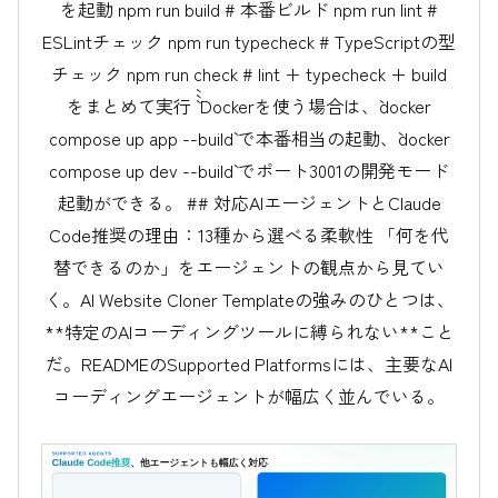
を起動 npm run build # 本番ビルド npm run lint #
ESLintチェック npm run typecheck # TypeScriptの型
チェック npm run check # lint + typecheck + build
をまとめて実行 ``` Dockerを使う場合は、`docker
compose up app --build` で本番相当の起動、`docker
compose up dev --build` でポート3001の開発モード
起動ができる。 ## 対応AIエージェントとClaude
Code推奨の理由：13種から選べる柔軟性 「何を代
替できるのか」をエージェントの観点から見てい
く。AI Website Cloner Templateの強みのひとつは、
**特定のAIコーディングツールに縛られない**こと
だ。READMEのSupported Platformsには、主要なAI
コーディングエージェントが幅広く並んでいる。