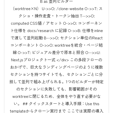
B as 並列ビルダー
（worktree×N） U->>O: /clone-website
O->>T: ス
クショ・操作走査・トークン抽出 T-->>O:
computed CSS値 / アセット O->>O: コンポーネン
ト仕様を docs/research に記録 O->>B: 仕様をinline
で渡して並列起動 B-->>O: セクション単位のReact
コンポーネント O->>O: worktreeを統合・ページ結
線 O->>T: ビジュアル差分で原本と照合 O-->>U:
Next.jsプロジェクト一式 </div> この多段フローの
おかげで、巨大なランディングページのように複数
セクションを持つサイトでも、セクションごとに分
担して並列で組み上げられる。1つのビルダーが特定
のセクションに失敗しても、影響範囲がその
worktreeに閉じるため、全体をやり直す必要がな
い。 ## クイックスタートと導入手順：Use this
templateからクローン実行まで ここでは実際の導入