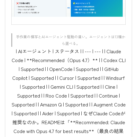
手作業の模写とAIエージェント駆動の違い。エージェントは13種か
ら選べる。
| AIエージェント | ステータス | | --- | --- | | Claude
Code | **Recommended（Opus 4.7）** | | Codex CLI
| Supported | | OpenCode | Supported | | GitHub
Copilot | Supported | | Cursor | Supported | | Windsurf
| Supported | | Gemini CLI | Supported | | Cline |
Supported | | Roo Code | Supported | | Continue |
Supported | | Amazon Q | Supported | | Augment Code
| Supported | | Aider | Supported | なぜClaude Codeが
推奨なのか。READMEは「**Recommended: Claude
Code with Opus 4.7 for best results**（最良の結果