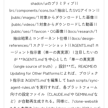
shadcn/uiのプリミティブ | |
`src/components/icons.tsx` | 抽出したSVGアイコン | |
`public/images/` | 対象からダウンロードした画像 | |
`public/videos/` | 対象からダウンロードした動画 | |
`public/seo/` | favicon・OG画像 | | `docs/research/` |
抽出結果とコンポーネント仕様 | | `docs/design-
references/` | スクリーンショット | | `AGENTS.md` | エ
ージェント指示書（単一の真実源） | 注目したいの
が **`AGENTS.md` を中心とした「単一の真実源
（single source of truth）」設計**だ。READMEの
Updating for Other Platformsによれば、プロジェク
ト指示は `AGENTS.md` を編集して `bash scripts/sync-
agent-rules.sh` を実行すれば、各プラットフォーム
向けの設定ファイル（`CLAUDE.md` や `GEMINI.md` な
ど）が自動再生成される。同様に、`/clone-website`