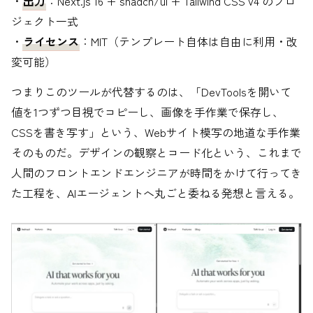
・
出力
：Next.js 16 + shadcn/ui + Tailwind CSS v4 のプロ
ジェクト一式
・
ライセンス
：MIT（テンプレート自体は自由に利用・改
変可能）
つまりこのツールが代替するのは、「DevToolsを開いて
値を1つずつ目視でコピーし、画像を手作業で保存し、
CSSを書き写す」という、Webサイト模写の地道な手作業
そのものだ。デザインの観察とコード化という、これまで
人間のフロントエンドエンジニアが時間をかけて行ってき
た工程を、AIエージェントへ丸ごと委ねる発想と言える。