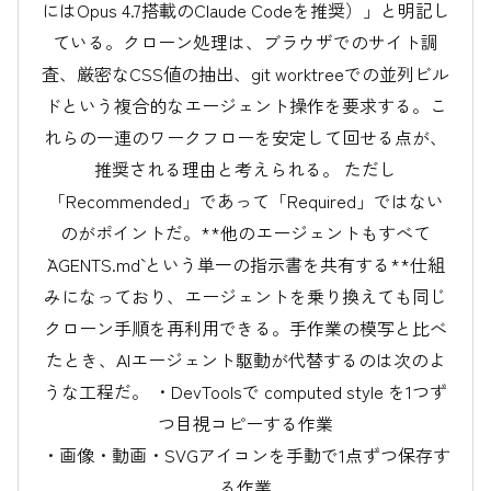
にはOpus 4.7搭載のClaude Codeを推奨）」と明記し
ている。クローン処理は、ブラウザでのサイト調
査、厳密なCSS値の抽出、git worktreeでの並列ビル
ドという複合的なエージェント操作を要求する。こ
れらの一連のワークフローを安定して回せる点が、
推奨される理由と考えられる。 ただし
「Recommended」であって「Required」ではない
のがポイントだ。**他のエージェントもすべて
`AGENTS.md` という単一の指示書を共有する**仕組
みになっており、エージェントを乗り換えても同じ
クローン手順を再利用できる。手作業の模写と比べ
たとき、AIエージェント駆動が代替するのは次のよ
うな工程だ。 ・DevToolsで computed style を1つず
つ目視コピーする作業
・画像・動画・SVGアイコンを手動で1点ずつ保存す
る作業