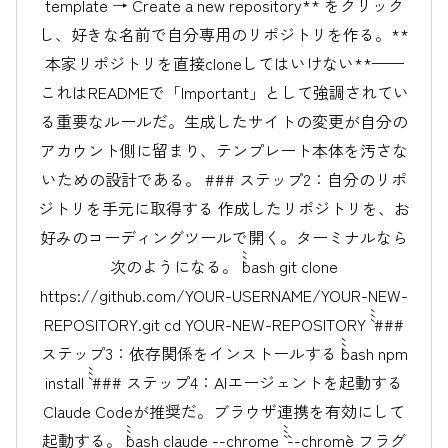
template → Create a new repository** をクリック
し、好きな名前で自分専用のリポジトリを作る。**
本家リポジトリを直接cloneしてはいけない**——
これはREADMEで「Important」として強調されてい
る重要なルールだ。生成したサイトの変更が自分の
アカウント側に留まり、テンプレート本体を汚さな
いための設計である。 ### ステップ2：自分のリポ
ジトリを手元に取得する 作成したリポジトリを、お
好みのコーディングツールで開く。ターミナルなら
次のようになる。 ```bash git clone
https://github.com/YOUR-USERNAME/YOUR-NEW-
REPOSITORY.git cd YOUR-NEW-REPOSITORY ``` ###
ステップ3：依存関係をインストールする ```bash npm
install ``` ### ステップ4：AIエージェントを起動する
Claude Codeが推奨だ。ブラウザ連携を有効にして
起動する。 ```bash claude --chrome ``` `--chrome` フラグ