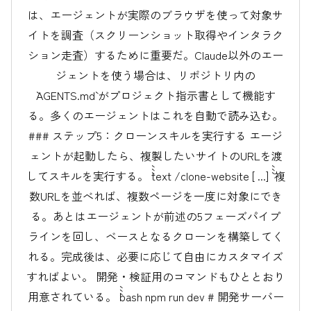
は、エージェントが実際のブラウザを使って対象サ
イトを調査（スクリーンショット取得やインタラク
ション走査）するために重要だ。Claude以外のエー
ジェントを使う場合は、リポジトリ内の
`AGENTS.md` がプロジェクト指示書として機能す
る。多くのエージェントはこれを自動で読み込む。
### ステップ5：クローンスキルを実行する エージ
ェントが起動したら、複製したいサイトのURLを渡
してスキルを実行する。 ```text /clone-website
[
...] ``` 複
数URLを並べれば、複数ページを一度に対象にでき
る。あとはエージェントが前述の5フェーズパイプ
ラインを回し、ベースとなるクローンを構築してく
れる。完成後は、必要に応じて自由にカスタマイズ
すればよい。 開発・検証用のコマンドもひととおり
用意されている。 ```bash npm run dev # 開発サーバー