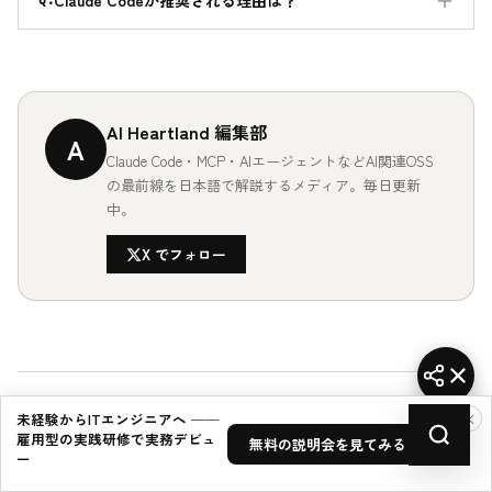
AI Heartland 編集部
A
Claude Code・MCP・AIエージェントなどAI関連OSS
の最前線を日本語で解説するメディア。毎日更新
中。
X でフォロー
×
未経験からITエンジニアへ ──
続けて読む — 関連する記事
雇用型の実践研修で実務デビュ
無料の説明会を見てみる →
ー