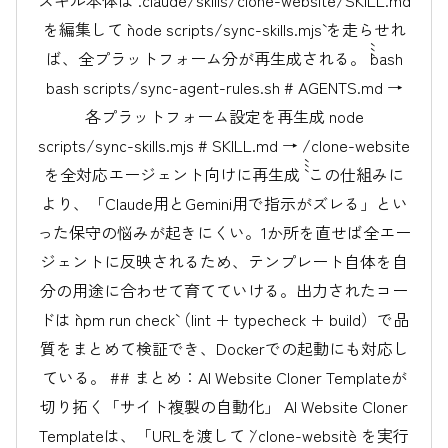
スキル本体は `.claude/skills/clone-website/SKILL.md`
を編集して `node scripts/sync-skills.mjs` を走らせれ
ば、全プラットフォーム分が再生成される。 ```bash
bash scripts/sync-agent-rules.sh # AGENTS.md →
各プラットフォーム設定を再生成 node
scripts/sync-skills.mjs # SKILL.md → /clone-website
を全対応エージェント向けに再生成 ``` この仕組みに
より、「Claude用とGemini用で指示がズレる」とい
った保守の悩みが起きにくい。1か所を直せば全エー
ジェントに反映されるため、テンプレート自体を自
分の用途に合わせて育てていける。出力されたコー
ドは `npm run check`（lint + typecheck + build）で品
質をまとめて検証でき、Dockerでの起動にも対応し
ている。 ## まとめ：AI Website Cloner Templateが
切り拓く「サイト複製の自動化」 AI Website Cloner
Templateは、「URLを渡して `/clone-website` を実行