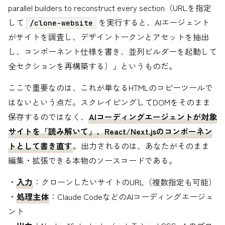
parallel builders to reconstruct every section（URLを指定
して
を実行すると、AIエージェント
/clone-website
がサイトを調査し、デザイントークンとアセットを抽出
し、コンポーネント仕様を書き、並列ビルダーを起動して
全セクションを再構築する）」というものだ。
ここで重要なのは、これが単なるHTMLのコピーツールで
はないという点だ。スクレイピングしてDOMをそのまま
保存するのではなく、
AIコーディングエージェントが対象
サイトを「読み解いて」、React/Next.jsのコンポーネン
トとして書き直す
。出力されるのは、あなたがそのまま
編集・拡張できる本物のソースコードである。
・
入力
：クローンしたいサイトのURL（複数指定も可能）
・
処理主体
：Claude CodeなどのAIコーディングエージェ
ント