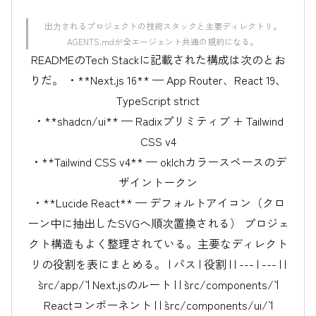
出力されるプロジェクトの技術スタックと主要ディレクトリ。
AGENTS.mdが全エージェント共通の規約になる。
READMEのTech Stackに記載された構成は次のとお
りだ。 ・**Next.js 16** — App Router、React 19、
TypeScript strict
・**shadcn/ui** — Radixプリミティブ + Tailwind
CSS v4
・**Tailwind CSS v4** — oklchカラースペースのデ
ザイントークン
・**Lucide React** — デフォルトアイコン（クロ
ーン中に抽出したSVGへ順次置換される） プロジェ
クト構造もよく整理されている。主要なディレクト
リの役割を表にまとめる。 | パス | 役割 | | --- | --- | |
`src/app/` | Next.jsのルート | | `src/components/` |
Reactコンポーネント | | `src/components/ui/` |