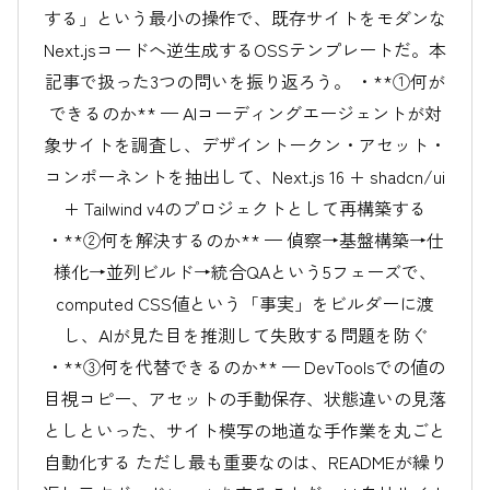
する」という最小の操作で、既存サイトをモダンな
Next.jsコードへ逆生成するOSSテンプレートだ。本
記事で扱った3つの問いを振り返ろう。 ・**①何が
できるのか** — AIコーディングエージェントが対
象サイトを調査し、デザイントークン・アセット・
コンポーネントを抽出して、Next.js 16 + shadcn/ui
+ Tailwind v4のプロジェクトとして再構築する
・**②何を解決するのか** — 偵察→基盤構築→仕
様化→並列ビルド→統合QAという5フェーズで、
computed CSS値という「事実」をビルダーに渡
し、AIが見た目を推測して失敗する問題を防ぐ
・**③何を代替できるのか** — DevToolsでの値の
目視コピー、アセットの手動保存、状態違いの見落
としといった、サイト模写の地道な手作業を丸ごと
自動化する ただし最も重要なのは、READMEが繰り