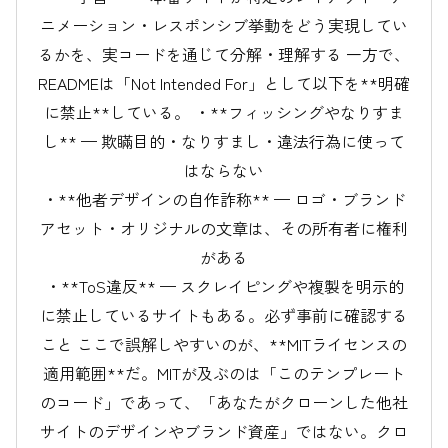
ニメーション・レスポンシブ挙動をどう実現してい
るかを、実コードを通じて分解・理解する 一方で、
READMEは「Not Intended For」として以下を**明確
に禁止**している。 ・**フィッシングやなりすま
し** — 欺瞞目的・なりすまし・違法行為に使って
はならない
・**他者デザインの自作詐称** — ロゴ・ブランド
アセット・オリジナルの文章は、その所有者に権利
がある
・**ToS違反** — スクレイピングや複製を明示的
に禁止しているサイトもある。必ず事前に確認する
こと ここで誤解しやすいのが、**MITライセンスの
適用範囲**だ。MITが及ぶのは「このテンプレート
のコード」であって、「あなたがクローンした他社
サイトのデザインやブランド資産」ではない。クロ