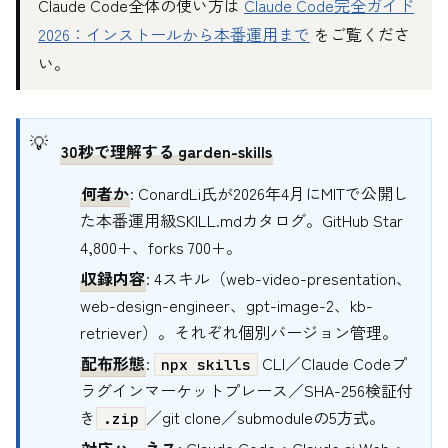
Claude Code全体の使い方は
Claude Code完全ガイド
2026：インストールから本番運用まで
をご覧くださ
い。
30秒で理解する garden-skills
何者か
: ConardLi氏が2026年4月にMITで公開し
た本番運用級SKILL.mdカタログ。GitHub Star
4,800+、forks 700+。
収録内容
: 4スキル（web-video-presentation、
web-design-engineer、gpt-image-2、kb-
retriever）。それぞれ個別バージョン管理。
配布形態
:
CLI／Claude Codeプ
npx skills
ラグインマーケットプレース／SHA-256検証付
き
／git clone／submoduleの5方式。
.zip
対応ハーネス
: Claude Code・Claude.ai Web・