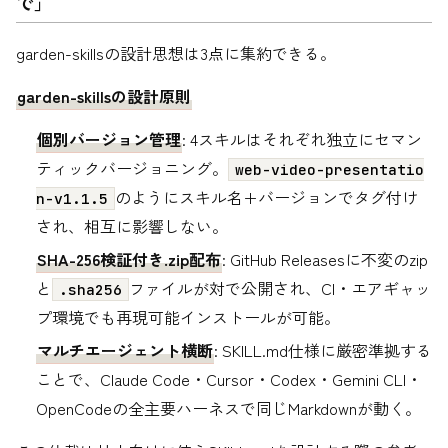
で」
garden-skillsの設計思想は3点に集約できる。
garden-skillsの設計原則
個別バージョン管理
: 4スキルはそれぞれ独立にセマン
ティックバージョニング。
web-video-presentatio
のようにスキル名+バージョンでタグ付け
n-v1.1.5
され、相互に影響しない。
SHA-256検証付き.zip配布
: GitHub Releasesに不変のzip
と
ファイルが対で公開され、CI・エアギャッ
.sha256
プ環境でも再現可能インストールが可能。
マルチエージェント横断
: SKILL.md仕様に厳密準拠する
ことで、Claude Code・Cursor・Codex・Gemini CLI・
OpenCodeの全主要ハーネスで同じMarkdownが動く。