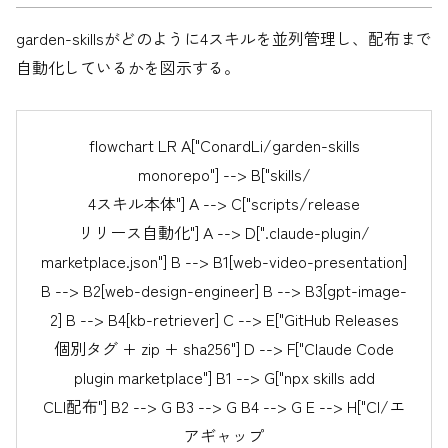
garden-skillsがどのように4スキルを並列管理し、配布まで
自動化しているかを図示する。
flowchart LR A["ConardLi/garden-skills
monorepo"] --> B["skills/
4スキル本体"] A --> C["scripts/release
リリース自動化"] A --> D[".claude-plugin/
marketplace.json"] B --> B1[web-video-presentation]
B --> B2[web-design-engineer] B --> B3[gpt-image-
2] B --> B4[kb-retriever] C --> E["GitHub Releases
個別タグ + zip + sha256"] D --> F["Claude Code
plugin marketplace"] B1 --> G["npx skills add
CLI配布"] B2 --> G B3 --> G B4 --> G E --> H["CI/エ
アギャップ