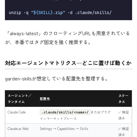
unzip -q 
"
${SKILL}
.zip"
「always-latest」のフローティングURLも用意されている
が、本番ではタグ固定を強く推奨する。
対応エージェントマトリクス—どこに置けば動くか
garden-skillsが想定している配置先を整理する。
エージェント／
ステー
配置先
ランタイム
タス
Claude Code
またはプラグ
✅ 検証
.claude/skills/<name>/
済み
インマーケットプレース
Claude.ai Web
Settings → Capabilities → Skills
✅ 検証
済み