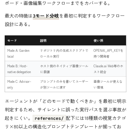
ボード・画像編集ワークフローまでをカバーする。
最大の特徴は
3モード分岐
を最初に判定するワークフロー
設計にある。
モード
説明
使い所
Mode A: Garden
リポジトリ内の生成スクリプトで
OPENAI_API_KEYを
local
ローカル実行
持つ開発者
Mode B: Host-
ホスト側のネイティブ画像ツール
Claude.ai Web等のホ
native delegation
に委譲
スト統合
Mode C: Advisor-
プロンプトのみを書いてユーザー
画像ツールが使えな
only
が別ツールに渡す
い環境
エージェントが「どのモードで動くべきか」を最初に明示
判定するため、サイレントに誤った実行パスを選ぶ事故が
起きにくい。
配下には18種類の視覚カテゴ
references/
リ×80以上の構造化プロンプトテンプレートが揃ってお