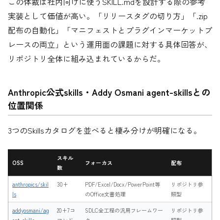
この体裁は社内向けに使うSKILL.mdを設計する際の参考
実装として価値が高い。「リリースタグの切り方」「.zip
配布の自動化」「マニフェストとプラグインマーケットプ
レースの両立」という運用面の課題に対する具体回答が、
リポジトリ全体に組み込まれているからだ。
Anthropic公式skills・Addy Osmani agent-skillsとの
位置関係
3つのSkillsカタログを並べると棲み分けが明確になる。
スキル
OSS
フォーカス
配布
数
anthropics/skil
30+
PDF/Excel/Docx/PowerPoint等
リポジトリ参
ls
のOffice文書処理
照型
addyosmani/ag
20+7コ
SDLC全工程の汎用フレームワー
リポジトリ参
ent-skills
マンド
ク
照型