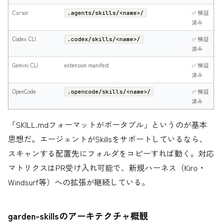
Cursor
✅ 検証
.agents/skills/<name>/
済み
Codex CLI
✅ 検証
.codex/skills/<name>/
済み
Gemini CLI
extension manifest
✅ 検証
済み
OpenCode
✅ 検証
.opencode/skills/<name>/
済み
「SKILL.mdフォーマットがポータブル」というのが基本
思想だ。エージェントがSkillsをサポートしているなら、
スキャンする配置先にフォルダをコピーすれば動く。対応
マトリクスはPR受け入れ可能で、新規ハーネス（Kiro・
Windsurf等）への拡張が継続している。
garden-skillsのアーキテクチャ概観