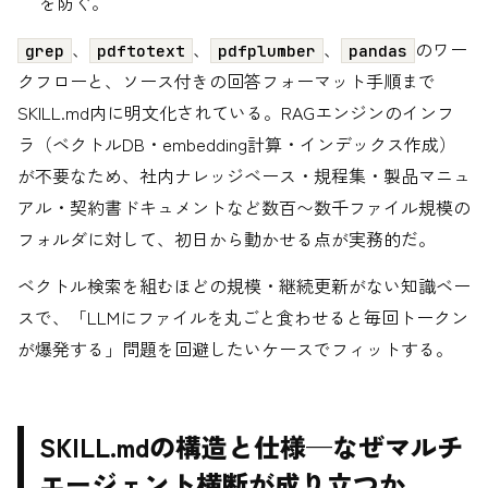
を防ぐ。
、
、
、
のワー
grep
pdftotext
pdfplumber
pandas
クフローと、ソース付きの回答フォーマット手順まで
SKILL.md内に明文化されている。RAGエンジンのインフ
ラ（ベクトルDB・embedding計算・インデックス作成）
が不要なため、社内ナレッジベース・規程集・製品マニュ
アル・契約書ドキュメントなど数百〜数千ファイル規模の
フォルダに対して、初日から動かせる点が実務的だ。
ベクトル検索を組むほどの規模・継続更新がない知識ベー
スで、「LLMにファイルを丸ごと食わせると毎回トークン
が爆発する」問題を回避したいケースでフィットする。
SKILL.mdの構造と仕様—なぜマルチ
エージェント横断が成り立つか