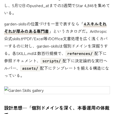
し、5月12日のpushed_atまでの3週間でStar 4,846を集めて
いる。
garden-skillsの位置づけを一言で表すなら「
4スキルそれ
ぞれが厚みのある専門書
」というカタログだ。Anthropic
公式skillsがPDF/Excel等のOffice文書処理を広く浅くカバ
ーするのに対し、garden-skillsは個別ドメインを深掘りす
る。各SKILL.mdは数百行規模で、
配下に
references/
参照ドキュメント、
配下に決定論的な実行ヘ
scripts/
ルパー、
配下にテンプレートを揃える構造にな
assets/
っている。
設計思想—「個別ドメインを深く、本番運用の体裁