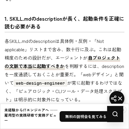
1. SKILL.mdのdescriptionが長く、起動条件を正確に
読む必要がある
各SKILL.mdのdescriptionは具体例・反例・「Not
applicable」リストまで含み、数十行に及ぶ。これは起動
精度のための設計だが、エージェントが
自プロジェクト
の文脈で本当に起動すべきか
を判断するには、description
を一度通読しておくことが重要だ。「webデザイン」と聞
いて
が常に起動するわけではな
web-design-engineer
く、「ピュアロジック・CLIツール・データ処理スクリプ
ト」は明示的に対象外になっている。
×
未経験からITエンジニアへ ──
雇用型の実践研修で実務デビュ
無料の説明会を見てみる →
2. gpt-image-2のモード判定をスキップしない
ー