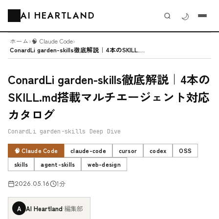
AI HEARTLAND
🌙
🗂️
ホーム
›
🧠 Claude Code
›
ConardLi garden-skills徹底解説｜4本のSKILL.m...
ConardLi garden-skills徹底解説｜4本の
SKILL.md搭載マルチエージェント対応
カタログ
ConardLi garden-skills Deep Dive
🧠 Claude Code
claude-code
cursor
codex
OSS
skills
agent-skills
web-design
2026.05.16
1分
A
AI Heartland
·
編集部