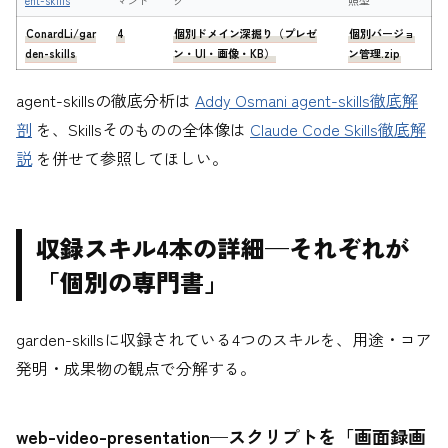
ConardLi/gar
4
個別ドメイン深掘り（プレゼ
個別バージョ
den-skills
ン・UI・画像・KB）
ン管理.zip
agent-skillsの徹底分析は
Addy Osmani agent-skills徹底解
剖
を、Skillsそのものの全体像は
Claude Code Skills徹底解
説
を併せて参照してほしい。
収録スキル4本の詳細—それぞれが
「個別の専門書」
garden-skillsに収録されている4つのスキルを、用途・コア
発明・成果物の観点で分解する。
web-video-presentation—スクリプトを「画面録画