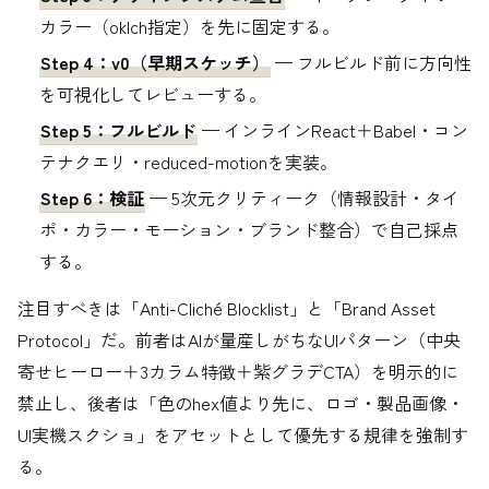
カラー（oklch指定）を先に固定する。
Step 4：v0（早期スケッチ）
— フルビルド前に方向性
を可視化してレビューする。
Step 5：フルビルド
— インラインReact＋Babel・コン
テナクエリ・reduced-motionを実装。
Step 6：検証
— 5次元クリティーク（情報設計・タイ
ポ・カラー・モーション・ブランド整合）で自己採点
する。
注目すべきは「Anti-Cliché Blocklist」と「Brand Asset
Protocol」だ。前者はAIが量産しがちなUIパターン（中央
寄せヒーロー＋3カラム特徴＋紫グラデCTA）を明示的に
禁止し、後者は「色のhex値より先に、ロゴ・製品画像・
UI実機スクショ」をアセットとして優先する規律を強制す
る。