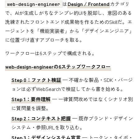
は
Design / Frontend
カテゴリ
web-design-engineer
で、AIが生成しがちなテンプレ的UIを脱却し、意図のある
洗練されたフロントエンド成果物を作るためのSkillだ。エ
ージェントを「機能実装者」から「デザインエンジニア」
に位置づけ直すアプローチを取る。
ワークフローは6ステップで構成される。
web-design-engineerの6ステップワークフロー
Step 0：ファクト検証
— 不確かな製品・SDK・バージ
ョンは必ずWebSearchで検証してから書き始める。
Step 1：要件理解
— 一律質問攻めではなくシナリオ別
に質問量を調整。
Step 2：コンテキスト把握
— 既存ブランド・デザイン
システム・参照URLを取り込む。
Step 3：デザインシステム宣言
— トークン・タイポ・