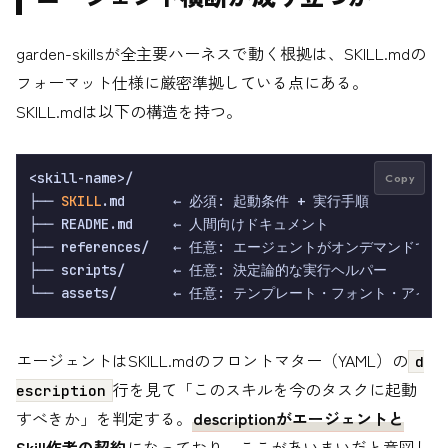
garden-skillsが全主要ハーネスで動く根拠は、SKILL.mdの
フォーマット仕様に厳密準拠している点にある。
SKILL.mdは以下の構造を持つ。
<skill-name>/

Copy
├── 
SKILL
.md      ← 必須: 起動条件 + 実行手順

├── README.md     ← 人間向けドキュメント

├── references/   ← 任意: エージェントがオンデマンドで
├── scripts/      ← 任意: 決定論的な実行ヘルパー

エージェントはSKILL.mdのフロントマター（YAML）の
d
行を見て「このスキルを今のタスクに起動
escription
すべきか」を判定する。
descriptionがエージェントと
Skill作者の契約
になっており、ここがあいまいだと意図し