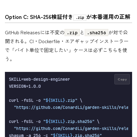
Option C: SHA-256検証付き
が本番運用の正解
.zip
GitHub Releasesには不変の
と
が対で公
.zip
.sha256
開される。CI・Dockerfile・エアギャップインストーラー
で「バイト単位で固定したい」ケースは必ずこちらを使
う。
SKILL=web-design-engineer

Copy
VERSION=1.0.0

curl -fsSL -o 
"
${SKILL}
.zip"
 \

"https://github.com/ConardLi/garden-skills/release
curl -fsSL -o 
"
${SKILL}
.zip.sha256"
 \

"https://github.com/ConardLi/garden-skills/release
shasum -a 256 -c 
"
${SKILL}
.zip.sha256"