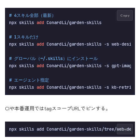
# 4スキル全部（最新）
Copy
npx skills 
add
 ConardLi/garden-skills

# 1スキルだけ
npx skills 
add
 ConardLi/garden-skills -s web-design-e
# グローバル（~/.skills）にインストール
npx skills 
add
 ConardLi/garden-skills -s gpt-image
-2
# エージェント指定
npx skills 
add
CIや本番運用ではtagスコープURLでピンする。
Copy