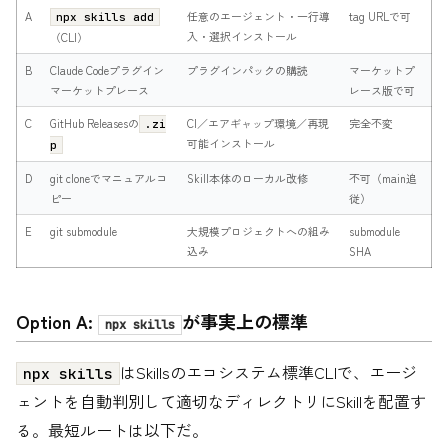
A
任意のエージェント・一行導
tag URLで可
npx skills add
入・選択インストール
（CLI）
B
Claude Codeプラグイン
プラグインパックの購読
マーケットプ
マーケットプレース
レース版で可
C
GitHub Releasesの
CI／エアギャップ環境／再現
完全不変
.zi
可能インストール
p
D
git cloneでマニュアルコ
Skill本体のローカル改修
不可（main追
ピー
従）
E
git submodule
大規模プロジェクトへの組み
submodule
込み
SHA
Option A:
が事実上の標準
npx skills
はSkillsのエコシステム標準CLIで、エージ
npx skills
ェントを自動判別して適切なディレクトリにSkillを配置す
る。最短ルートは以下だ。