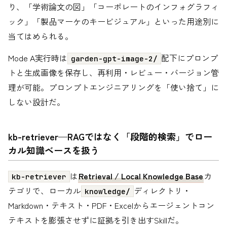
り、「学術論文の図」「コーポレートのインフォグラフィ
ック」「製品マーケのキービジュアル」といった用途別に
当てはめられる。
Mode A実行時は
配下にプロンプ
garden-gpt-image-2/
トと生成画像を保存し、再利用・レビュー・バージョン管
理が可能。プロンプトエンジニアリングを「使い捨て」に
しない設計だ。
kb-retriever—RAGではなく「段階的検索」でロー
カル知識ベースを扱う
は
Retrieval / Local Knowledge Base
カ
kb-retriever
テゴリで、ローカル
ディレクトリ・
knowledge/
Markdown・テキスト・PDF・Excelからエージェントコン
テキストを膨張させずに証拠を引き出すSkillだ。