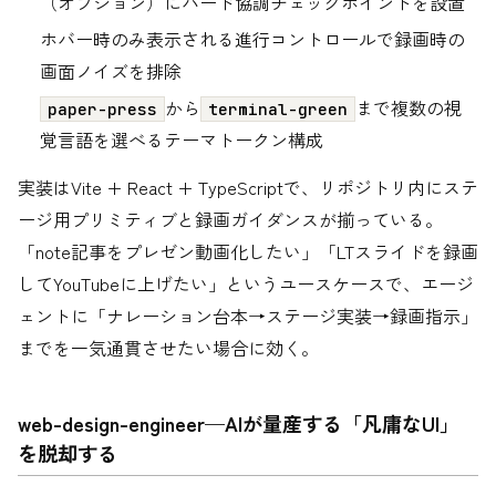
（オプション）にハード協調チェックポイントを設置
ホバー時のみ表示される進行コントロールで録画時の
画面ノイズを排除
から
まで複数の視
paper-press
terminal-green
覚言語を選べるテーマトークン構成
実装はVite + React + TypeScriptで、リポジトリ内にステ
ージ用プリミティブと録画ガイダンスが揃っている。
「note記事をプレゼン動画化したい」「LTスライドを録画
してYouTubeに上げたい」というユースケースで、エージ
ェントに「ナレーション台本→ステージ実装→録画指示」
までを一気通貫させたい場合に効く。
web-design-engineer—AIが量産する「凡庸なUI」
を脱却する