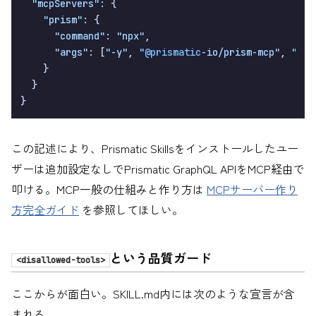
"mcpServers"
: {

"prism"
: {

"command"
: 
"npx"
,

"args"
: [
"-y"
, 
"
@prismatic
-io/prism-mcp"
, 
"."
,
    }

  }

この記述により、Prismatic Skillsをインストールしたユー
ザーは追加設定なしでPrismatic GraphQL APIをMCP経由で
叩ける。MCP一般の仕組みと作り方は
MCPサーバー作り
方完全ガイド
を参照してほしい。
という品質ガード
<disallowed-tools>
ここからが面白い。SKILL.md内には次のような宣言が含
まれる。