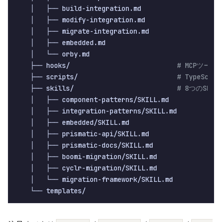
    │   ├── build-integration.md

    │   ├── modify-integration.md

    │   ├── migrate-integration.md

    │   ├── embedded.md

    │   └── orby.md

    ├── hooks/                           
# MCPツール
    ├── scripts/                         
# TypeSc
    ├── skills/                          
# 8つのSKI
    │   ├── component-patterns/SKILL.md

    │   ├── integration-patterns/SKILL.md

    │   ├── embedded/SKILL.md

    │   ├── prismatic-api/SKILL.md

    │   ├── prismatic-docs/SKILL.md

    │   ├── boomi-migration/SKILL.md

    │   ├── cyclr-migration/SKILL.md

    │   └── migration-framework/SKILL.md
