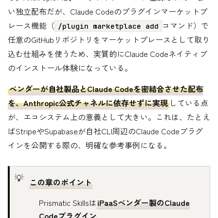
い独立配布だが、Claude Codeのプラグインマーケットプ
レース機能（
コマンド）で
/plugin marketplace add
任意のGitHubリポジトリをマーケットプレースとして取り
込む仕組みを使うため、実質的にClaude Codeネイティブ
のインストール体験になっている。
ベンダーが自社製品とClaude Codeを密結合させた配布
を、Anthropic公式チャネルに依存せずに実現
している点
が、エコシステム上の意義として大きい。これは、たとえ
ばStripeやSupabaseが自社CLI周辺のClaude Codeプラグ
インを公開する際の、明確な参考事例になる。
この章のポイント
Prismatic Skillsは
iPaaSベンダー製のClaude
Codeプラグイン