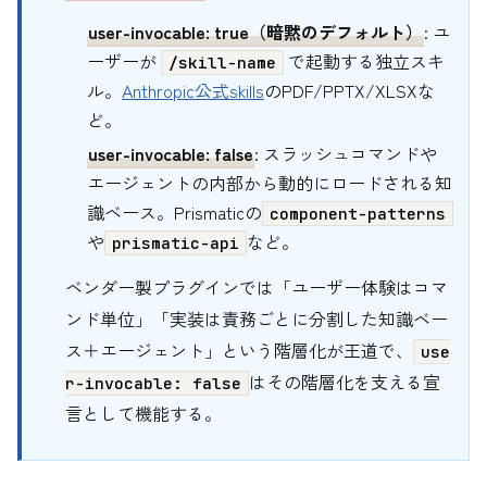
user-invocable: true（暗黙のデフォルト）
: ユ
ーザーが
で起動する独立スキ
/skill-name
ル。
Anthropic公式skills
のPDF/PPTX/XLSXな
ど。
user-invocable: false
: スラッシュコマンドや
エージェントの内部から動的にロードされる知
識ベース。Prismaticの
component-patterns
や
など。
prismatic-api
ベンダー製プラグインでは「ユーザー体験はコマ
ンド単位」「実装は責務ごとに分割した知識ベー
ス＋エージェント」という階層化が王道で、
use
はその階層化を支える宣
r-invocable: false
言として機能する。