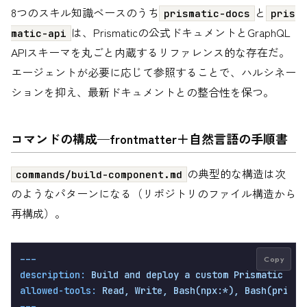
8つのスキル知識ベースのうち
と
prismatic-docs
pris
は、Prismaticの公式ドキュメントとGraphQL
matic-api
APIスキーマを丸ごと内蔵するリファレンス的な存在だ。
エージェントが必要に応じて参照することで、ハルシネー
ションを抑え、最新ドキュメントとの整合性を保つ。
コマンドの構成—frontmatter＋自然言語の手順書
の典型的な構造は次
commands/build-component.md
のようなパターンになる（リポジトリのファイル構造から
再構成）。
---
Copy
description:
Build
and
deploy
a
custom
Prismatic
com
allowed-tools:
Read,
Write,
Bash(npx:*),
Bash(prism: