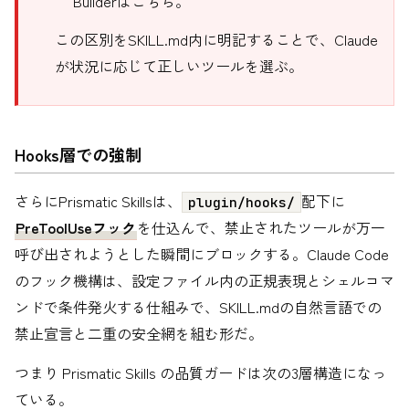
Builderはこちら。
この区別をSKILL.md内に明記することで、Claude
が状況に応じて正しいツールを選ぶ。
Hooks層での強制
さらにPrismatic Skillsは、
配下に
plugin/hooks/
PreToolUseフック
を仕込んで、禁止されたツールが万一
呼び出されようとした瞬間にブロックする。Claude Code
のフック機構は、設定ファイル内の正規表現とシェルコマ
ンドで条件発火する仕組みで、SKILL.mdの自然言語での
禁止宣言と二重の安全網を組む形だ。
つまり Prismatic Skills の品質ガードは次の3層構造になっ
ている。