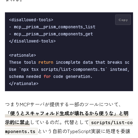
<disallowed-tools>

Copy
- mcp__prism__prism_components_list

- mcp__prism__prism_components_get

</disallowed-tools>

<rationale>

These tools 
return
 incomplete data that breaks scaffo
Use `npx tsx scripts/list-components.ts` instead, 
wh
schema needed 
for
 code generation.

つまりMCPサーバが提供する一部のツールについて、
「使うとスキャフォルド生成が壊れるから使うな」と明
示的に禁止
しているのだ。代替として
scripts/list-co
という自前のTypeScript実装に処理を委譲
mponents.ts