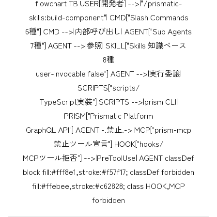
flowchart TB USER[開発者] -->|"/prismatic-
skills:build-component"| CMD["Slash Commands
6種"] CMD -->|内部呼び出し| AGENT["Sub Agents
7種"] AGENT -->|参照| SKILL["Skills 知識ベース
8種
user-invocable false"] AGENT -->|実行委譲|
SCRIPTS["scripts/
TypeScript実装"] SCRIPTS -->|prism CLI|
PRISM["Prismatic Platform
GraphQL API"] AGENT -.禁止.-> MCP["prism-mcp
禁止ツール宣言"] HOOK["hooks/
MCPツール拒否"] -->|PreToolUse| AGENT classDef
block fill:#fff8e1,stroke:#f57f17; classDef forbidden
fill:#ffebee,stroke:#c62828; class HOOK,MCP
forbidden