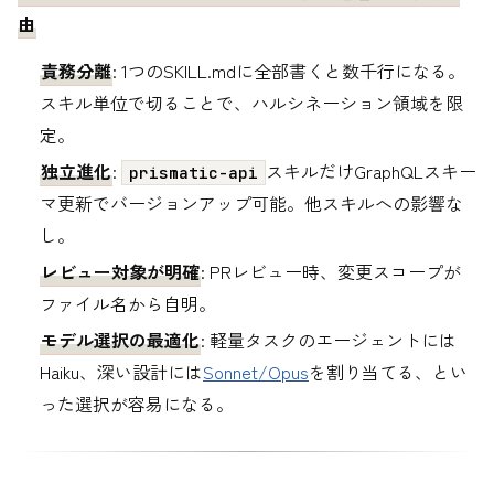
由
責務分離
: 1つのSKILL.mdに全部書くと数千行になる。
スキル単位で切ることで、ハルシネーション領域を限
定。
独立進化
:
スキルだけGraphQLスキー
prismatic-api
マ更新でバージョンアップ可能。他スキルへの影響な
し。
レビュー対象が明確
: PRレビュー時、変更スコープが
ファイル名から自明。
モデル選択の最適化
: 軽量タスクのエージェントには
Haiku、深い設計には
Sonnet/Opus
を割り当てる、とい
った選択が容易になる。