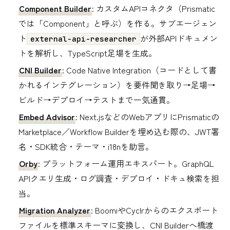
Component Builder
: カスタムAPIコネクタ（Prismatic
では「Component」と呼ぶ）を作る。サブエージェン
ト
が外部APIドキュメン
external-api-researcher
トを解析し、TypeScript足場を生成。
CNI Builder
: Code Native Integration（コードとして書
かれるインテグレーション）を要件聞き取り→足場→
ビルド→デプロイ→テストまで一気通貫。
Embed Advisor
: Next.jsなどのWebアプリにPrismaticの
Marketplace／Workflow Builderを埋め込む際の、JWT署
名・SDK統合・テーマ・i18nを助言。
Orby
: プラットフォーム運用エキスパート。GraphQL
APIクエリ生成・ログ調査・デプロイ・ドキュ検索を担
当。
Migration Analyzer
: BoomiやCyclrからのエクスポート
ファイルを標準スキーマに変換し、CNI Builderへ橋渡