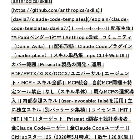
[anthropics/skills]
(https://github.com/anthropics/skills) |
[davila7/claude-code-templates](/explain/claude-
code-templates-davila7/) | |---|---|---|---| | 配布主体 |
**iPaaSベンダー1社** | Anthropic公式 | コミュニティ
（Daniel Avila） | | 配布形態 | Claude Codeプラグイン
（marketplace） | スキル単品集 | npx CLI＋Web UI | |
カバー範囲 | Prismatic製品の開発・運用 |
PDF/PPTX/XLSX/DOCX/ユニバーサル | エージェン
ト・MCP・スキル全部 | | MCP統合 | 自前MCP同梱＋特
定ツール禁止 | なし（スキル単体） | 既存MCPの選択導
入 | | 内部参照スキル | `user-invocable: false`を活用 | 主
に独立スキル | 別パッケージ集積 | | ライセンス | MIT |
MIT | MIT | | ターゲット | Prismatic顧客＋設計参考者 |
全Claude Codeユーザー | 全Claude Codeユーザー | |
GitHubスター | 26（2026年5月時点） | 数千 | 26.8K超 | |