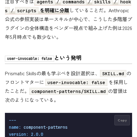
注目すべきは
/
/
/
agents
commands
skills
hook
/
を明確に分離
していることだ。Anthropic
s
scripts
公式の参照実装は単一スキルが中心で、こうした多階層プ
ラグインの全体構造をベンダー視点で組み上げた例は2026
年5月時点でも数少ない。
という発明
user-invocable: false
Prismatic Skillsの最も学ぶべき設計選択は、
の
SKILL.md
フロントマターに
を採用し
user-invocable: false
たことだ。
の冒頭は
component-patterns/SKILL.md
次のようになっている。
---
Copy
name:
component-patterns
version:
2.0
.0