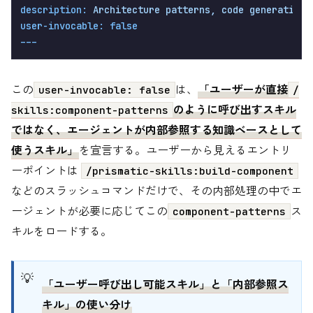
description:
Architecture
patterns,
code
generation
user-invocable:
false
この
は、
「ユーザーが直接
user-invocable: false
/
のように呼び出すスキル
skills:component-patterns
ではなく、エージェントが内部参照する知識ベースとして
使うスキル」
を宣言する。ユーザーから見えるエントリ
ーポイントは
/prismatic-skills:build-component
などのスラッシュコマンドだけで、その内部処理の中でエ
ージェントが必要に応じてこの
ス
component-patterns
キルをロードする。
「ユーザー呼び出し可能スキル」と「内部参照ス
キル」の使い分け