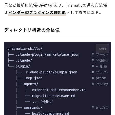
言など細部に流儀の余地があり、Prismaticの選んだ流儀
は
ベンダー製プラグインの理想形
として参考になる。
ディレクトリ構造の全体像
prismatic-skills/

Copy
├── .claude-plugin/marketplace.json      
# マーケッ
├── .claude/                             
# 開発用設定
└── plugin/                              
# ← 配布さ
    ├── .claude-plugin/plugin.json       
# プラグイン本
    ├── .mcp.json                        
# prism M
    ├── agents/                          
# 7つのサブ
    │   ├── external-api-researcher.md

    │   ├── migration-reviewer.md

    │   └── ... (他5つ)

    ├── commands/                        
# 6つのスラ
    │   ├── build-component.md
