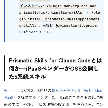
インストール
:
/plugin marketplace add
→
prismatic-io/prismatic-skills
/plu
gin install prismatic-skills@prismati
。前提は
c-skills
@prismatic-io/prism
CLIとNode.js 18+。
Prismatic Skills for Claude Codeとは
何か—iPaaSベンダーがOSS公開し
た5系統スキル
Prismatic
はB2B SaaS向けの
組み込み型iPaaS（Embedded
iPaaS）
を提供するベンダーだ。SaaSプロダクトの管理画
面の中に「外部サービス連携の設定UI」を埋め込み、エン