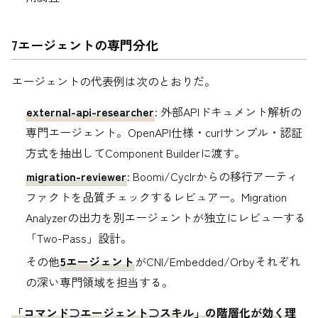
7エージェントの専門分化
エージェントの代表例は次のとおりだ。
external-api-researcher
: 外部APIドキュメント解析の
専門エージェント。OpenAPI仕様・curlサンプル・認証
方式を抽出してComponent Builderに渡す。
migration-reviewer
: Boomi/Cyclrからの移行アーティ
ファクトを品質チェックするレビュアー。Migration
Analyzerの出力を別エージェントが独立にレビューする
「Two-Pass」設計。
その他
5エージェント
がCNI/Embedded/Orbyそれぞれ
の深い専門領域を担当する。
「コマンド⊃エージェント⊃スキル」の階層化が効く理