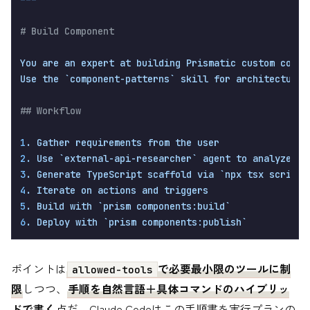
# Build Component
You
are
an
expert
at
building
Prismatic
custom
compo
Use
the
`component-patterns`
skill
for
architecture
## Workflow
1
.
Gather
requirements
from
the
user
2
.
Use
`external-api-researcher`
agent
to
analyze
th
3
.
Generate
TypeScript
scaffold
via
`npx
tsx
scripts
4
.
Iterate
on
actions
and
triggers
5
.
Build
with
`prism
components:build`
6
.
Deploy
with
`prism
components:publish`
ポイントは
で必要最小限のツールに制
allowed-tools
限
しつつ、
手順を自然言語＋具体コマンドのハイブリッ
ドで書く
点だ。Claude Codeはこの手順書を実行プランの