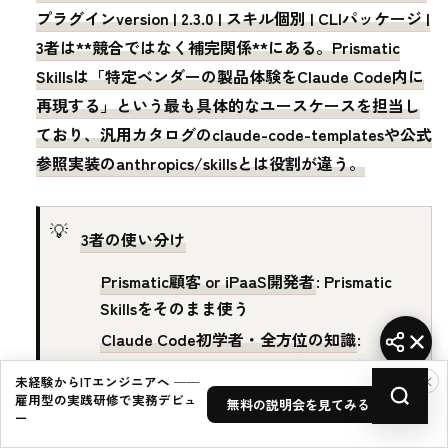
プラグインversion | 2.3.0 | スキル個別 | CLIパッケージ |
3者は**競合ではなく補完関係**にある。Prismatic
Skillsは「特定ベンダーの製品体験をClaude Code内に
再現する」という最も具体的なユースケースを担当し
ており、汎用カタログのclaude-code-templatesや公式
参照実装のanthropics/skillsとは役割が違う。
3者の使い分け
Prismatic顧客 or iPaaS開発者
: Prismatic
Skillsをそのまま使う
Claude Code初学者・全方位の知識
:
claude-code-templatesでバンドル導入
×
未経験からITエンジニアへ ──
スキル単体の参照実装が欲しい
:
雇用型の実践研修で実務デビュ
無料の説明会を見てみる →
ー
anthropics/skillsを読む