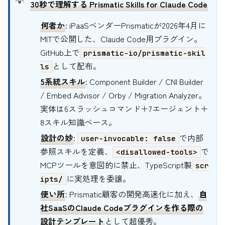
30秒で理解する Prismatic Skills for Claude Code
何者か
: iPaaSベンダーPrismaticが2026年4月に
MITで公開した、Claude Code用プラグイン。
GitHub上で
prismatic-io/prismatic-skil
として配布。
ls
5系統スキル
: Component Builder / CNI Builder
/ Embed Advisor / Orby / Migration Analyzer。
実体は6スラッシュコマンド＋7エージェント＋
8スキル知識ベース。
設計の妙
:
で内部
user-invocable: false
参照スキルを定義、
で
<disallowed-tools>
MCPツールを意図的に禁止、TypeScript製
scr
に実処理を委譲。
ipts/
使い所
: Prismatic顧客の開発高速化に加え、
自
社SaaSのClaude Codeプラグインを作る際の
設計テンプレート
として超優秀。