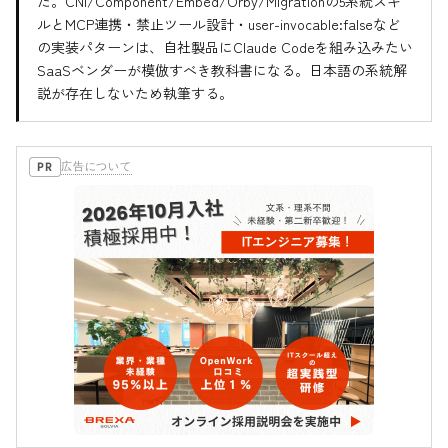
だ。CNI/Component/Embed/Orby/Migrationの5系統スキ
ルとMCP連携・禁止ツール設計・user-invocable:falseなど
の実装パターンは、自社製品にClaude Codeを組み込みたい
SaaSベンダーが模倣すべき教科書になる。日本語の系統解
説が存在しないため執筆する。
広告について
PR