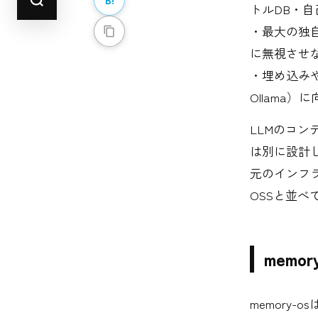
トルDB・自
・最大の独
に無視させ
・埋め込みや
Ollama
LLMのコ
は別に設計し
元のインフ
OSSと並
mem
memory