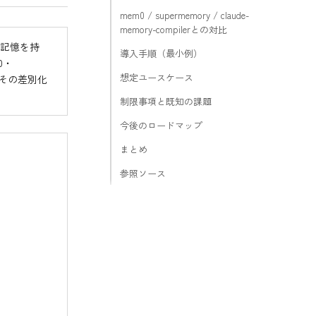
mem0 / supermemory / claude-
memory-compilerとの対比
で記憶を持
導入手順（最小例）
0・
想定ユースケース
る。その差別化
制限事項と既知の課題
今後のロードマップ
まとめ
参照ソース