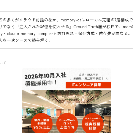
SSの多くがクラウド前提のなか、memory-osはローカル完結の7層構成
でなく『注入された記憶を使わせる』Ground Truth層が独自で、mem
mory・claude-memory-compilerと設計思想・保存方式・依存先が異な
入を一次ソースで読み解く。
いて