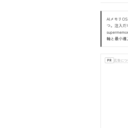
AIメモリO
つ。注入だけ
superme
軸と最小導
広告につ
PR