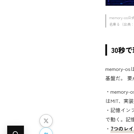
memory-os公
名乗る（出典：Cla
30秒で
memory
基盤だ。 
・memory-
はMIT、実装は
・記憶インフラ（
で動く。記憶
・
7つのレ
B!