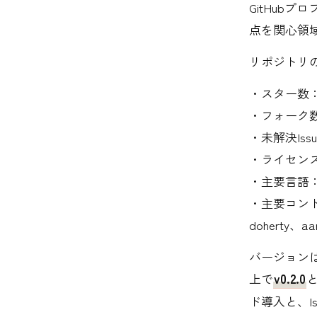
GitHub
点を関心領域
リポジトリ
・スター数：
・フォーク数
・未解決Iss
・ライセンス
・主要言語：Py
・主要コントリビ
doherty、aa
バージョンはG
上で
v0.2.0
と
ド導入と、I