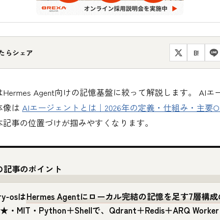
たらシェア
B!
Hermes Agent向けの記憶基盤に絞って解説します。 AI
体像は
AIエージェントとは｜2026年の定義・仕組み・主要O
本記事の位置づけが掴みやすくなります。
の記事のポイント
ry-osは
Hermes Agentにローカル完結の記憶を足す7層構成
51★・MIT・Python＋Shellで、Qdrant＋Redis＋ARQ Wor