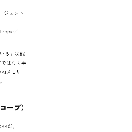
ージェント
hropic／
ている」状態
ドではなく手
AIメモリ
。
スコープ）
SSだ。