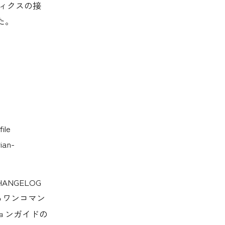
ティクスの接
た。
le
an-
ANGELOG
るワンコマン
ションガイドの