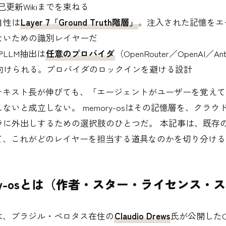
己更新Wikiまでを束ねる
自性は
Layer 7「Ground Truth階層」
。注入された記憶をエ
ないための識別レイヤーだ
LLM抽出は
任意のプロバイダ
（OpenRouter／OpenAI／Ant
）に向けられる。プロバイダのロックインを避ける設計
ンテキスト長が伸びても、「エージェントがユーザーを覚え
ないと成立しない。 memory-osはその記憶層を、クラウ
ラに外出しするための選択肢のひとつだ。 本記事は、既存の
べて、これがどのレイヤーを担当する道具なのかを切り分ける
ory-osとは（作者・スター・ライセンス・
-osは、ブラジル・ペロタス在住の
Claudio Drews
氏が公開したO