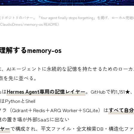
式リポジトリのバナー。「Your agent finally stops forgetting」を掲げ、ロー
udioDrews/memory-os README）
理解するmemory-os
-osは、AIエージェントに永続的な記憶を持たせるためのロー
要点を先に並べる。
osは
Hermes Agent専用の記憶レイヤー
。GitHubで約1,15
PythonとShell
Qdrant＋Redis＋ARQ Worker＋SQLite）は
すべて自分
の置き場が外部SaaSに出ない
イヤー
で構成され、平文ファイル・全文検索DB・構造化フ