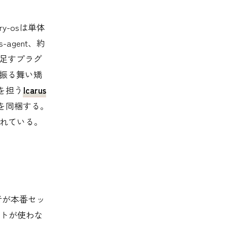
-osは単体
es-agent、約
と足すプラグ
の振る舞い矯
を担う
Icarus
ォークを同梱する。
されている。
者が本番セッ
トが使わな