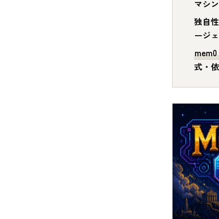
マシン
独自性
ージェ
mem0・
式・依