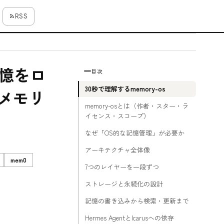
RSS
記憶をロ
目次
30秒で理解するmemory-os
メモリ
memory-osとは（作者・スター・ラ
イセンス・スコープ）
なぜ「OS的な記憶管理」が必要か
アーキテクチャ全体像
mem0
7つのレイヤーを一段ずつ
ストレージと永続化の設計
記憶の書き込みから検索・更新まで
Hermes AgentとIcarusへの依存