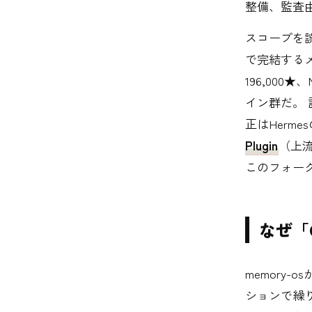
整備、監査
スコープを誤
で完結するメ
196,00
イン群だ。 
正はHerm
Plugin
（上流：
このフォー
なぜ「
memory
ションで繰