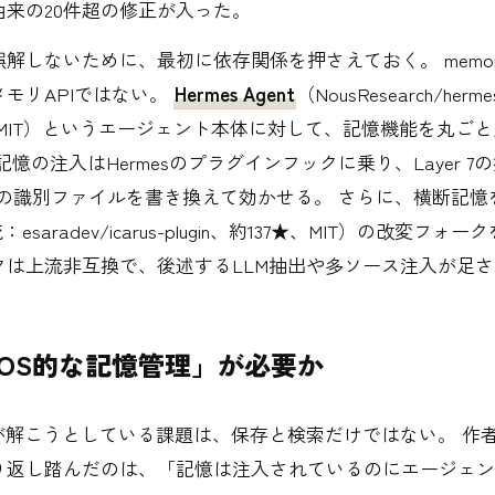
由来の20件超の修正が入った。
解しないために、最初に依存関係を押さえておく。 memory
モリAPIではない。
Hermes Agent
（NousResearch/herm
0★、MIT）というエージェント本体に対して、記憶機能を丸ご
記憶の注入はHermesのプラグインフックに乗り、Layer 7
esの識別ファイルを書き換えて効かせる。 さらに、横断記憶
esaradev/icarus-plugin、約137★、MIT）の改変フ
クは上流非互換で、後述するLLM抽出や多ソース注入が足
OS的な記憶管理」が必要か
-osが解こうとしている課題は、保存と検索だけではない。 作
り返し踏んだのは、「記憶は注入されているのにエージェン