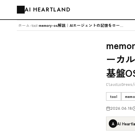
AI HEARTLAND
🗂️
ホーム
›
tool
›
memory-os解説｜AIエージェントの記憶をローカル完結でOS的に階層...
mem
ーカル
基盤O
ClaudioDrews/
tool
memo
2026.06.18
A
AI Heartl