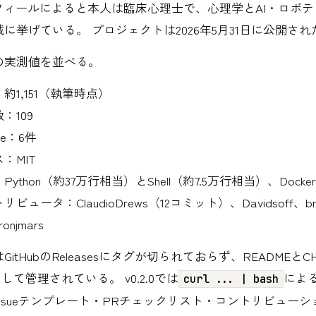
プロフィールによると本人は臨床心理士で、心理学とAI・ロボ
に挙げている。 プロジェクトは2026年5月31日に公開され
の実測値を並べる。
約1,151（執筆時点）
：109
ue：6件
：MIT
thon（約37万行相当）とShell（約7.5万行相当）、Dockerfi
ュータ：ClaudioDrews（12コミット）、Davidsoff、bri
ronjmars
itHubのReleasesにタグが切られておらず、READMEとCH
して管理されている。 v0.2.0では
によ
curl ... | bash
ssueテンプレート・PRチェックリスト・コントリビュー