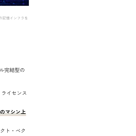
カル完結の記憶インフラを
カル完結型の
1★、ライセンス
のマシン上
ァクト・ベク