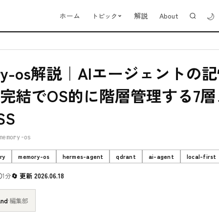
🌙
ホーム
解説
About
トピック
ory-os解説｜AIエージェントの
完結でOS的に階層管理する7層
SS
memory-os
ry
memory-os
hermes-agent
qdrant
ai-agent
local-first
1分
更新 2026.06.18
and
·
編集部