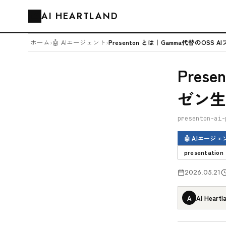
AI HEARTLAND
🗂️
ホーム
›
🤖 AIエージェント
›
Pres
ゼン生
presenton-ai-
🤖 AIエージェ
presentation
2026.05.21
A
AI Heartl