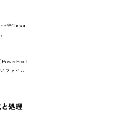
eやCursor
る。
erPoint
いファイル
成と処理