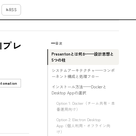
RSS
AIプレ
目次
Presentonとは何か——設計思想と
5つの柱
システムアーキテクチャ——コンポ
ーネント構成と処理フロー
utomation
インストール方法——Dockerと
Desktop Appの選択
Option 1: Docker（チーム共有・本
番運用向け）
Option 2: Electron Desktop
App（個人利用・オフライン向
け）