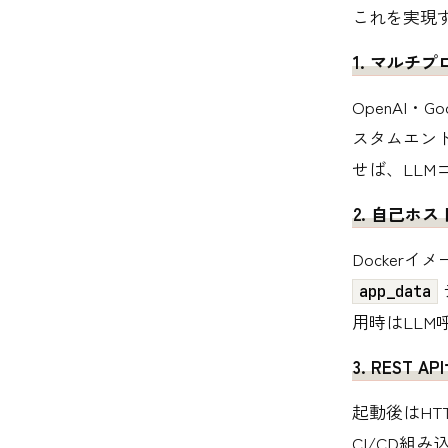
これを実現
1. マルチ
OpenAI・Goo
スタムエンド
せば、LLM
2. 自己ホ
Docker
app_data
用時はLL
3. REST
起動後はHT
CI/CD組