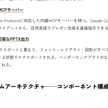
みMCPサーバー
ntext Protocolに対応した内蔵MCPサーバーを持つ。Claude Cod
クライアントから、自然言語でプレゼン生成を直接指示でき
可能なPPTX出力
エクスポートと異なり、フォント・レイアウト・図形がすべてPow
きる状態でエクスポートされる。ベンダーロックアウトのな
される。
ムアーキテクチャ——コンポーネント構