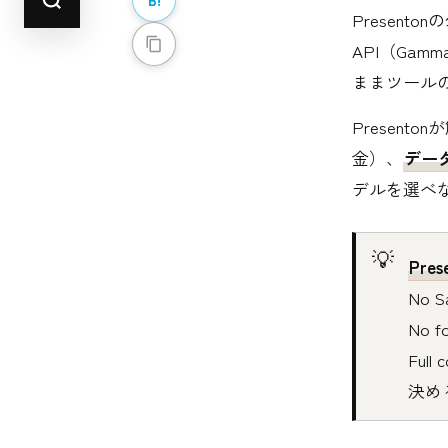
Presentonの
API（Gamma
ままツール
Presen
金）、
デー
デルを選べな
Pre
No 
No 
Ful
決め