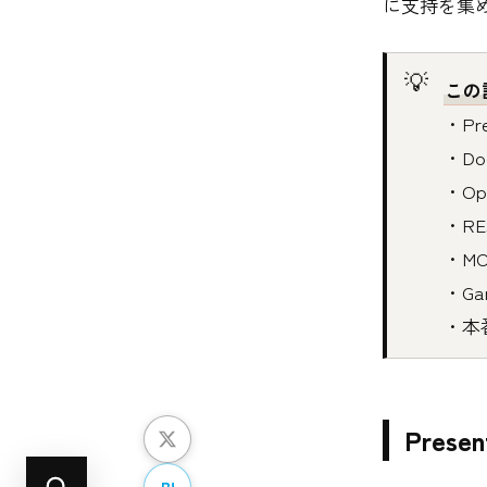
に支持を集
この
・P
・Do
・Op
・R
・M
・Ga
・本番
Pres
B!