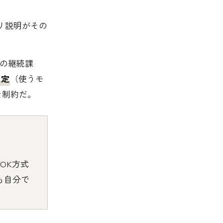
リポジトリ説明がその
Sの継続課
固定
（使うモ
な制約だ。
BYOK方式
場所も自分で