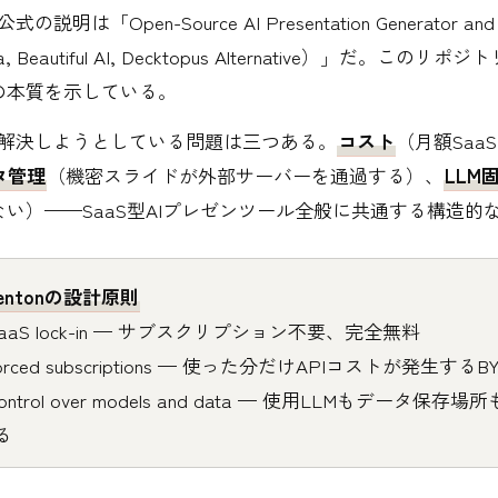
公式の説明は「Open-Source AI Presentation Generator and
, Beautiful AI, Decktopus Alternative）」だ。この
の本質を示している。
tonが解決しようとしている問題は三つある。
コスト
（月額Saa
タ管理
（機密スライドが外部サーバーを通過する）、
LLM
い）——SaaS型AIプレゼンツール全般に共通する構造的
sentonの設計原則
SaaS lock-in — サブスクリプション不要、完全無料
forced subscriptions — 使った分だけAPIコストが発生する
l control over models and data — 使用LLMもデータ保存
る