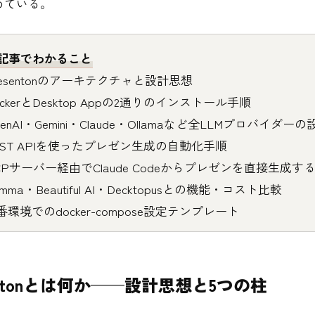
めている。
記事でわかること
resentonのアーキテクチャと設計思想
ckerとDesktop Appの2通りのインストール手順
enAI・Gemini・Claude・Ollamaなど全LLMプロバイダー
EST APIを使ったプレゼン生成の自動化手順
CPサーバー経由でClaude Codeからプレゼンを直接生成す
mma・Beautiful AI・Decktopusとの機能・コスト比較
環境でのdocker-compose設定テンプレート
entonとは何か——設計思想と5つの柱