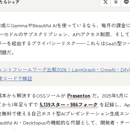
たらシェア
B!
成にGammaやBeautiful AIを使っているなら、毎月の課
〜15ドルのサブスクリプション、APIアクセス制限、そし
バーを経由するプライバシーリスク——これらはSaaS型ツ
問題だ。
ントフレームワーク比較2026｜LangGraph・CrewAI・Dif
・実コードで検証
根本から解決するOSSツールが
Presenton
だ。2025年5月
てから1年足らずで
5,139スター・986フォーク
を記録し、Apac
全無料で使える自己ホスト型AIプレゼンテーション生成エ
eautiful AI・Decktopusの機能的な代替として、開発者・