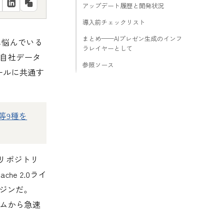
アップデート履歴と開発状況
導入前チェックリスト
まとめ——AIプレゼン生成のインフ
金に悩んでいる
ラレイヤーとして
て自社データ
参照ソース
ールに共通す
y等9種を
にリポジトリ
he 2.0ライ
ンジンだ。
チームから急速