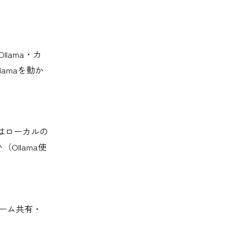
e・Ollama・カ
amaを動か
タはローカルの
llama使
チーム共有・