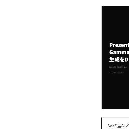
SaaS型AI