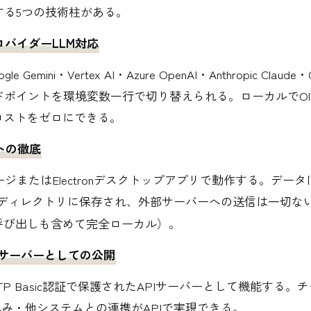
する5つの技術柱がある。
プロバイダーLLM対応
gle Gemini・Vertex AI・Azure OpenAI・Anthropic Claud
ポイントを環境変数一行で切り替えられる。ローカルでOll
コストをゼロにできる。
ストの徹底
イメージまたはElectronデスクトップアプリで動作する。デー
ディレクトリに保存され、外部サーバーへの送信は一切ない（O
M呼び出しも含めて完全ローカル）。
 APIサーバーとしての公開
TP Basic認証で保護されたAPIサーバーとして機能する。
み込み・他システムとの連携がAPIで実現できる。