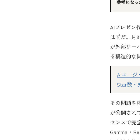
参考になっ
AIプレゼン作
はずだ。月8
が外部サー
る構造的な
AIエージェ
Star数
その問題を
が公開され
センスで完
Gamma・B