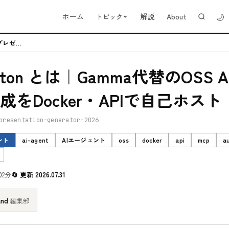
🌙
ホーム
解説
About
トピック
Presenton とは｜Gamma代替のOSS AIプレゼン生成をDoc...
enton とは｜Gamma代替のOSS 
成をDocker・APIで自己ホスト
presentation-generator-2026
ント
ai-agent
AIエージェント
oss
docker
api
mcp
a
2分
更新 2026.07.31
and
·
編集部