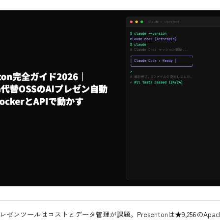
プレゼンツールはコストとデータ管理が課題。Presentonは★9,256のApache-