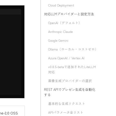
Cloud Deployment
対応LLMプロバイダーと設定方法
OpenAI（デフォルト）
Anthropic Claude
Google Gemini
Ollama（ローカル・コストゼロ）
Azure OpenAI / Vertex AI
v0.8.5-betaで追加されたLiteLLM
対応
画像生成プロバイダーの選択
REST APIでプレゼン生成を自動化
する
基本的な生成リクエスト
APIパラメータ全リスト
2.0 OSS