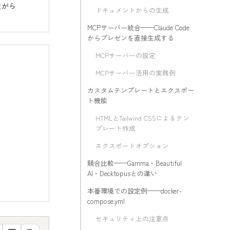
ながら
ドキュメントからの生成
MCPサーバー統合——Claude Code
からプレゼンを直接生成する
MCPサーバーの設定
MCPサーバー活用の実践例
カスタムテンプレートとエクスポー
ト機能
HTMLとTailwind CSSによるテン
プレート作成
エクスポートオプション
競合比較——Gamma・Beautiful
AI・Decktopusとの違い
本番環境での設定例——docker-
compose.yml
セキュリティ上の注意点