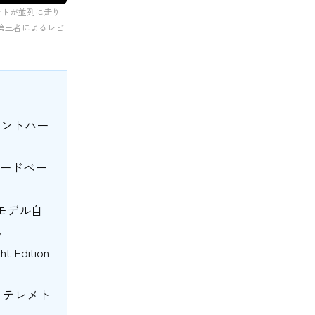
ェントが並列に走り
第三者によるレビ
ジェントハー
コードベー
。
多モデル自
。
 Edition
り。テレメト