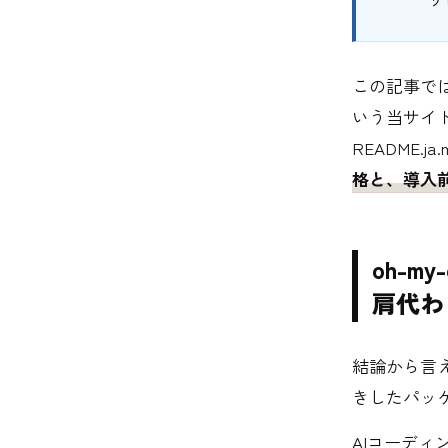
この記事で
いう当サイト
README
格と、導入
oh-m
肩代わ
結論から言
きしたパッ
AIコーディ