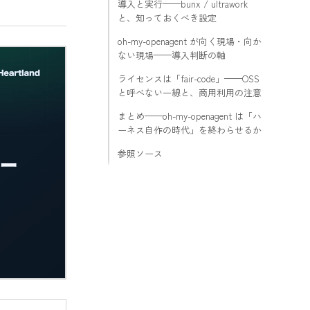
導入と実行——bunx / ultrawork
と、知っておくべき設定
oh-my-openagent が向く現場・向か
ない現場——導入判断の軸
ライセンスは「fair-code」——OSS
と呼べない一線と、商用利用の注意
まとめ——oh-my-openagent は「ハ
ーネス自作の時代」を終わらせるか
参照ソース