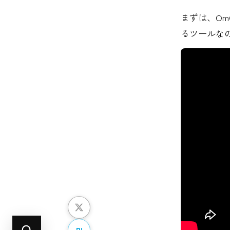
まずは、O
るツールな
B!