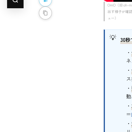
OmO（旧 oh
出す様子が確
ュー）
30秒
・
ネ
・
ス
・
動
・
＝
・
リ