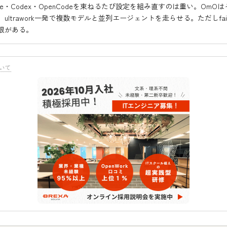
 Code・Codex・OpenCodeを束ねるたび設定を組み直すのは重い。OmO
ultrawork一発で複数モデルと並列エージェントを走らせる。ただしfair
限がある。
いて