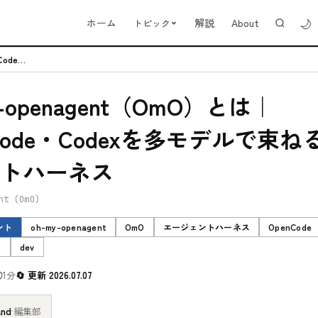
🌙
ホーム
解説
About
トピック
oh-my-openagent（OmO）とは｜OpenCode・Codex...
y-openagent（OmO）とは｜
nCode・Codexを多モデルで束ね
トハーネス
nt (OmO)
ント
oh-my-openagent
OmO
エージェントハーネス
OpenCode
ト
dev
1分
更新 2026.07.07
and
·
編集部