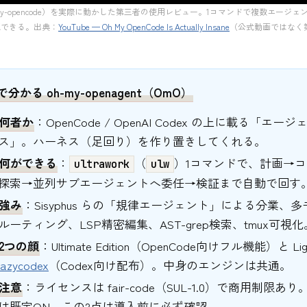
-my-opencode）を実際に動かした第三者の使用レビュー。1コマンドで複数エージ
認できる。出典：
YouTube — Oh My OpenCode Is Actually Insane
（公式動画ではなく
で分かる oh-my-openagent（OmO）
何者か
：OpenCode / OpenAI Codex の上に載る「エー
ス」。ハーネス（足回り）を作り置きしてくれる。
何ができる
：
（
）1コマンドで、計画→
ultrawork
ulw
探索→並列サブエージェントへ委任→検証まで自動で回す
強み
：Sisyphus らの「規律エージェント」による分業、
ルーティング、LSP精密編集、AST-grep検索、tmux可視化
2つの顔
：Ultimate Edition（OpenCode向けフル機能）と Light
lazycodex
（Codex向け配布）。中身のエンジンは共通。
注意
：ライセンスは fair-code（SUL-1.0）で商用制限あ
は既定ON。この2点は導入前に必ず確認。