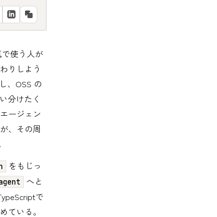
気で使う人が
わりしよう
試し、OSS の
も使い分けたく
エージェン
が、その周
。
をもじっ
h
へと
agent
eScriptで
めている。