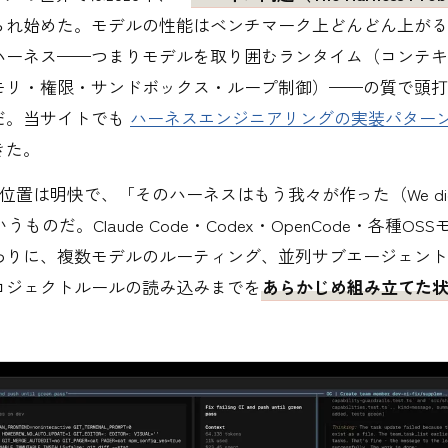
られ始めた。モデルの性能はベンチマーク上どんどん上がる
ハーネス——つまりモデルを取り囲むランタイム（コンテキ
モリ・権限・サンドボックス・ループ制御）——の質で頭打
だ。当サイトでも
ハーネスエンジニアリングの実装パター
きた。
ち位置は明快で、「そのハーネスはもう我々が作った（We did 
いうものだ。Claude Code・Codex・OpenCode・各種O
わりに、複数モデルのルーティング、並列サブエージェント
ロジェクトルールの読み込みまでを
あらかじめ組み立てた