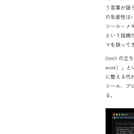
う言葉が語
の生産性は
ツール・メ
という指摘
マを扱って
OmO の立
work）」と
に整える代
ツール、プ
る。