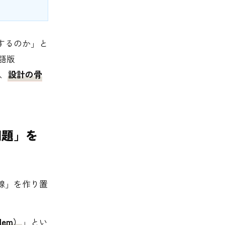
するのか」と
語版
く、
設計の骨
ス問題」を
線」を作り置
lem）
」とい