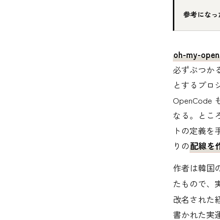
参考になっ
oh-my-op
必ずぶつか
とするプロジェ
OpenCod
なる。とこ
トの定義を
りの
配線を
作者は韓国の開発
たもので、
改名された経緯
書かれた実