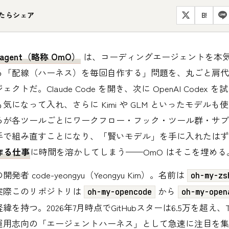
たらシェア
B!
enagent（略称 OmO）
は、コーディングエージェントを本
る「配線（ハーネス）を毎回自作する」問題を、丸ごと肩代
クトだ。Claude Code を開き、次に OpenAI Codex を
e も気になって入れ、さらに Kimi や GLM といったモデル
ろが各ツールごとにワークフロー・フック・ツール群・サブ
手で組み直すことになり、「賢いモデル」を手に入れたはず
作る仕事
に時間を溶かしてしまう——OmO はそこを埋める
者 code-yeongyu（Yeongyu Kim）。名前は
oh-my-zs
実際このリポジトリは
から
oh-my-opencode
oh-my-open
を持つ。2026年7月時点でGitHubスターは6.5万を超え、Typ
運用志向の「エージェントハーネス」として急速に注目を集