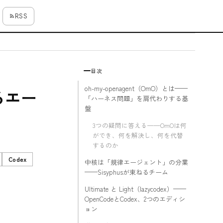
RSS
目次
oh-my-openagent（OmO）とは——
るエー
「ハーネス問題」を肩代わりする基
盤
3つの疑問に答える——OmOは何
ができ、何を解決し、何を代替
するのか
Codex
中核は「規律エージェント」の分業
——Sisyphusが束ねるチーム
Ultimate と Light（lazycodex）——
OpenCodeとCodex、2つのエディシ
ョン