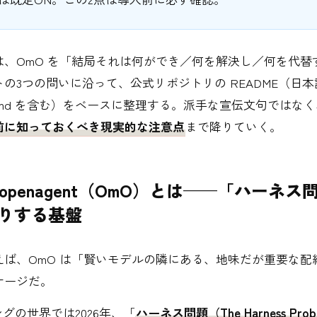
は、OmO を「結局それは何ができ／何を解決し／何を代替
の3つの問いに沿って、公式リポジトリの README（日本
.ja.md を含む）をベースに整理する。派手な宣伝文句ではな
前に知っておくべき現実的な注意点
まで降りていく。
y-openagent（OmO）とは——「ハーネ
りする基盤
えば、OmO は「賢いモデルの隣にある、地味だが重要な配
ケージだ。
ングの世界では2026年、「
ハーネス問題（The Harness Prob