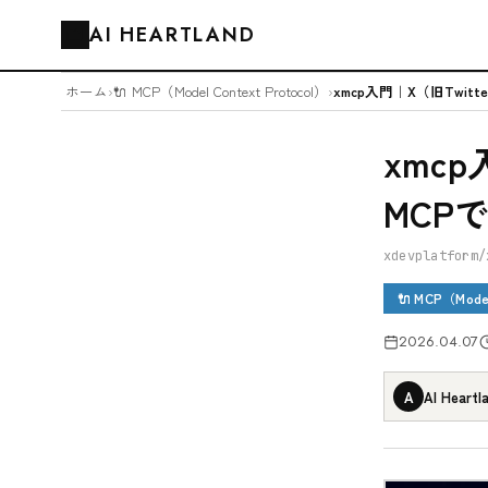
AI HEARTLAND
🗂️
ホーム
›
🔌 MCP（Model Context Protocol）
›
xmcp
MCP
xdevplatform/
🔌 MCP（Model
2026.04.07
A
AI Heartl