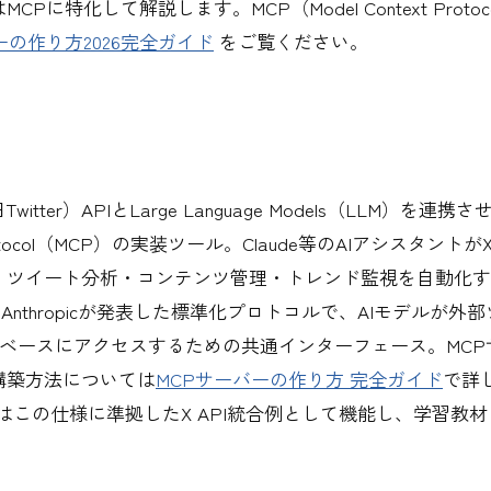
CPに特化して解説します。MCP（Model Context Proto
ーの作り方2026完全ガイド
をご覧ください。
witter）APIとLarge Language Models（LLM）を連携させ
Protocol（MCP）の実装ツール。Claude等のAIアシスタントが
、ツイート分析・コンテンツ管理・トレンド監視を自動化す
月にAnthropicが発表した標準化プロトコルで、AIモデルが外
タベースにアクセスするための共通インターフェース。MCP
構築方法については
MCPサーバーの作り方 完全ガイド
で詳
pはこの仕様に準拠したX API統合例として機能し、学習教