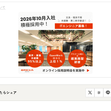
いて
たらシェア
B!