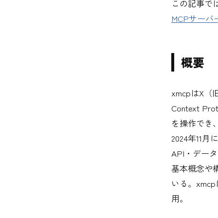
この記事ではM
MCPサーバ
概要
xmcpはX（旧T
Context 
を操作でき
2024年11
API・デー
基本概念や
いる。xmc
用。