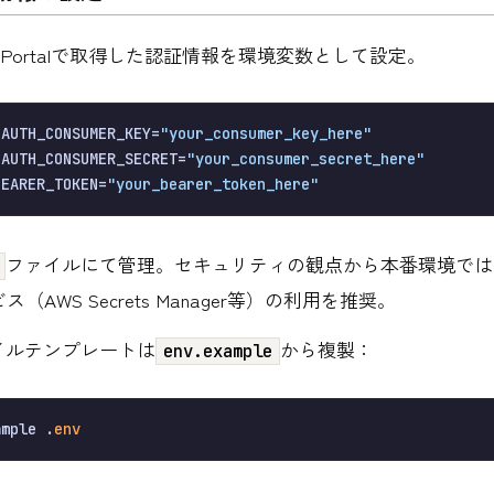
oper Portalで取得した認証情報を環境変数として設定。
OAUTH_CONSUMER_KEY=
"your_consumer_key_here"
OAUTH_CONSUMER_SECRET=
"your_consumer_secret_here"
BEARER_TOKEN=
"your_bearer_token_here"
ファイルにて管理。セキュリティの観点から本番環境では
（AWS Secrets Manager等）の利用を推奨。
イルテンプレートは
から複製：
env.example
ample .
env