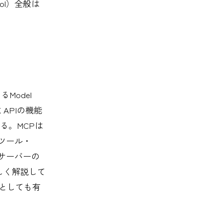
col）全般は
るModel
X APIの機能
る。MCPは
部ツール・
サーバーの
しく解説して
材としても有