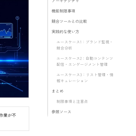
アーキテクチャ
機能制限事項
競合ツールとの比較
実践的な使い方
ユースケース1：ブランド監視・
競合分析
ユースケース2：自動コンテンツ
配信・エンゲージメント管理
ユースケース3：リスト管理・情
報キュレーション
まとめ
制限事項と注意点
参照ソース
出作業が不