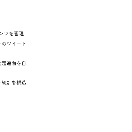
テンツを管理
ーのツイート
話題追跡を自
ト統計を構造