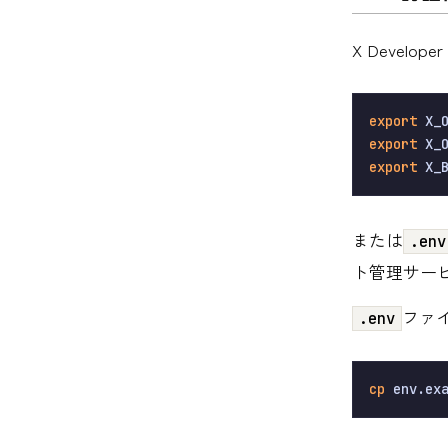
X Devel
export
 X_
export
 X_
export
 X_
または
.env
ト管理サービス
ファ
.env
cp
 env.ex