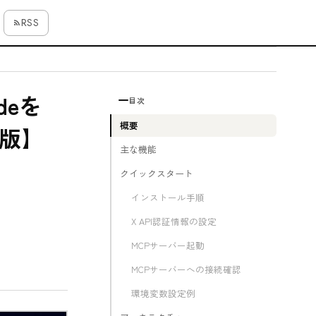
RSS
deを
目次
概要
年版】
主な機能
クイックスタート
インストール手順
X API認証情報の設定
MCPサーバー起動
MCPサーバーへの接続確認
環境変数設定例