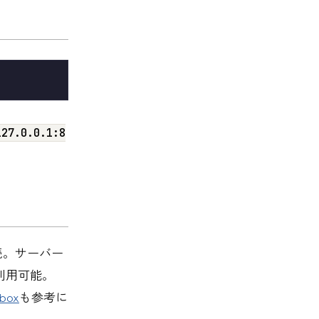
127.0.0.1:8
続。サーバー
ら利用可能。
box
も参考に