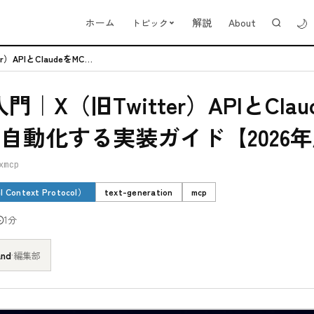
🌙
ホーム
解説
About
トピック
xmcp入門｜X（旧Twitter）APIとClaudeをMCPで自動化す...
入門｜X（旧Twitter）APIとClau
で自動化する実装ガイド【2026
xmcp
 Context Protocol）
text-generation
mcp
1分
and
·
編集部