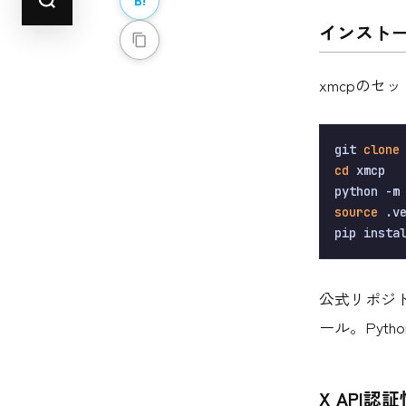
インスト
xmcpのセ
git 
clone
cd
 xmcp

source
 .ve
公式リポジ
ール。Pyth
X API認