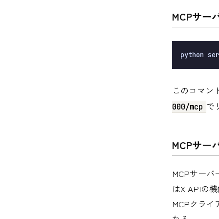
MCPサー
このコマンド
で
000/mcp
MCPサー
MCPサー
はX API
MCPクライ
なる。