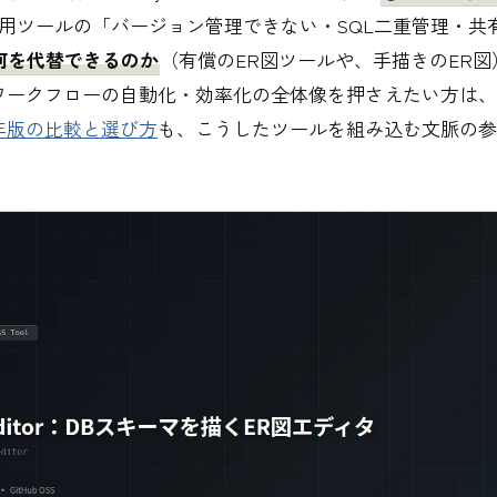
I専用ツールの「バージョン管理できない・SQL二重管理・共
何を代替できるのか
（有償のER図ツールや、手描きのER図
ワークフローの自動化・効率化の全体像を押さえたい方は、
6年版の比較と選び方
も、こうしたツールを組み込む文脈の参