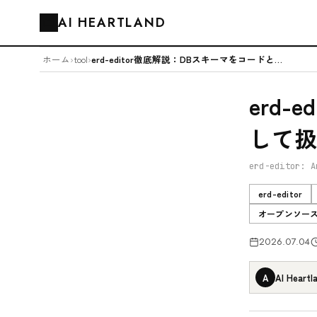
AI HEARTLAND
🗂️
ホーム
›
tool
›
erd-editor徹底解説：DBスキーマをコードとして扱えるER図エディタ
erd
して扱
erd-editor: A
erd-editor
オープンソー
2026.07.04
A
AI Heartl