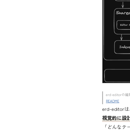
erd-edit
README
erd-editor
視覚的に設
「どんなテ