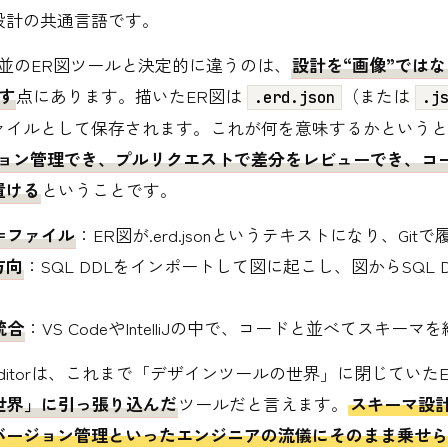
設計の共通言語です。
torが並のER図ツールと決定的に違うのは、
設計を“画像”ではな
す
点にあります。描いたER図は
（または
.erd.json
.j
ァイルとして保存されます。これが何を意味するかというと
ージョン管理でき、プルリクエストで差分をレビューでき、コ
置ける
ということです。
＝ファイル
：ER図が.erd.jsonというテキストになり、Git
方向
：SQL DDLをインポートして図に起こし、図からSQL 
統合
：VS CodeやIntelliJの中で、コードと並べてスキーマ
-editorは、これまで「デザインツールの世界」に閉じていた
世界」に引っ張り込んだ
ツールだと言えます。
スキーマ設
バージョン管理といったエンジニアの流儀にそのまま乗せら