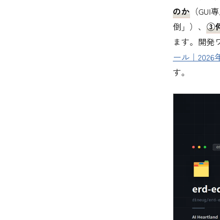
のか
（GU
倒」）、
③
ます。開発
ール｜202
す。