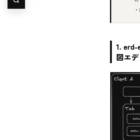
・
1. e
図エデ