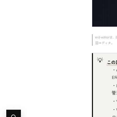
erd-edit
図エディタ。
この
・
E
・
管
・
・
ロ