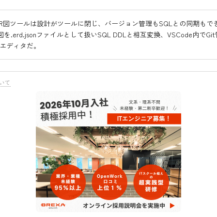
ER図ツールは設計がツールに閉じ、バージョン管理もSQLとの同期もでき
ER図を.erd.jsonファイルとして扱いSQL DDLと相互変換、VSCode内でG
図エディタだ。
いて