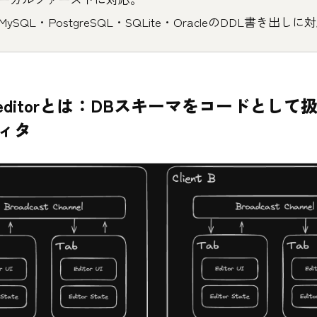
MySQL・PostgreSQL・SQLite・OracleのDDL書き出しに
rd-editorとは：DBスキーマをコードとして
ィタ