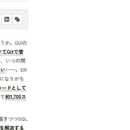
か。GUIの
てGitで管
り、いつの間
ない
——。ER
”になりがち
コードとして
bで
約1,700ス
で描きつつSQL
を解決する