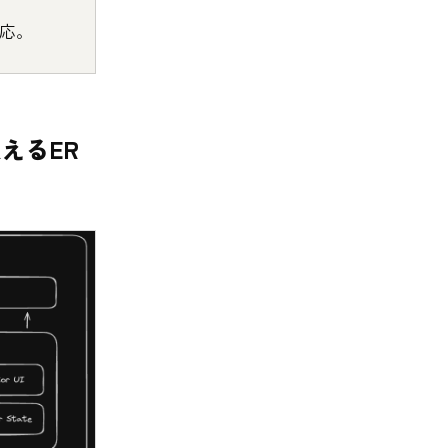
対応。
扱えるER