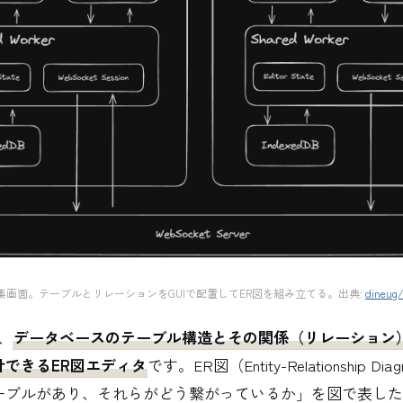
orの編集画面。テーブルとリレーションをGUIで配置してER図を組み立てる。出典:
dineug/
は、
データベースのテーブル構造とその関係（リレーション）
計できるER図エディタ
です。ER図（Entity-Relationship D
ーブルがあり、それらがどう繋がっているか」を図で表した