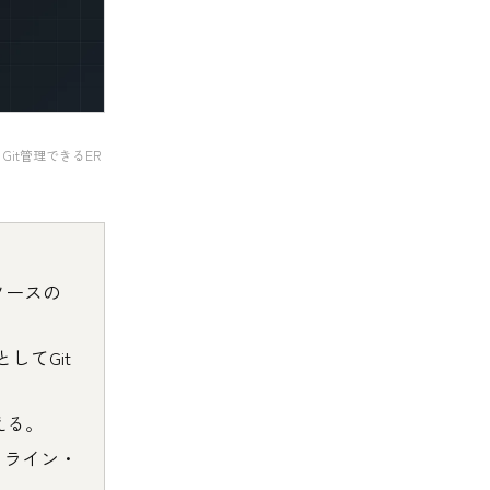
Git管理できるER
ソースの
としてGit
使える。
フライン・