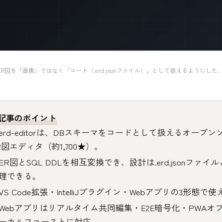
orは、ER図を「画像」ではなく「コード（.erd.jsonファイル）」として扱えるようにした、
記事のポイント
erd-editorは、DBスキーマをコードとして扱えるオープン
R図エディタ（約1,700★）。
ER図とSQL DDLを相互変換でき、設計は.erd.jsonファイル
理できる。
VS Code拡張・IntelliJプラグイン・Webアプリの3形態で
Webアプリはリアルタイム共同編集・E2E暗号化・PWAオ
ーカルファーストに対応。