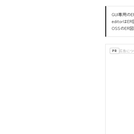
GUI専用の
editorは
OSSのER
広告につ
PR