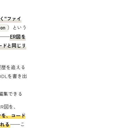
く“ファイ
）という
son
——
ER図を
ードと同じリ
で履歴を追える
DDLを書き出
を編集できる
ER図を、
計を、コード
れる
——こ