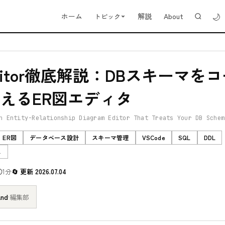
🌙
ホーム
解説
About
トピック
-editor徹底解説：DBスキーマを
えるER図エディタ
n Entity-Relationship Diagram Editor That Treats Your DB Schem
ER図
データベース設計
スキーマ管理
VSCode
SQL
DDL
ス
1分
更新 2026.07.04
and
·
編集部