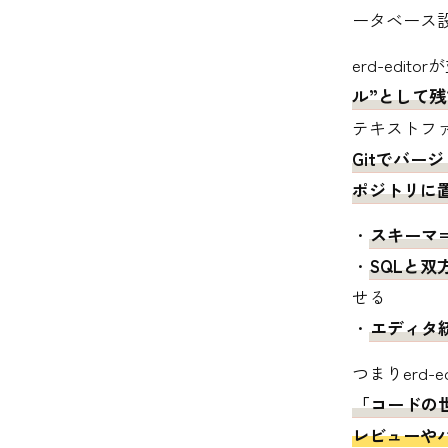
ータベース
erd-edi
ル”として残
テキストフ
Gitでバ
ポジトリに
・
スキーマ
・
SQLと双
せる
・
エディタ
つまりerd
「コードの
レビューや