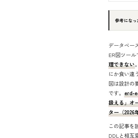
参考になっ
データベー
ER図ツー
理できない
にか食い違
図は設計の
です。
erd-e
扱える」オ
ター（202
この記事を
DDLと相互変