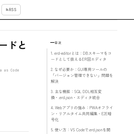
RSS
コードと
目次
1. erd-editorとは：DBスキーマをコ
ードとして扱えるER図エディタ
2. なぜ必要か：GUI専用ツールの
a as Code
「バージョン管理できない」問題を
解決
3. 主な機能：SQL DDL相互変
換・.erd.json・エディタ統合
4. Webアプリの強み：PWAオフライ
ン・リアルタイム共同編集・E2E暗
号化
5. 使い方：VS Codeで.erd.jsonを開