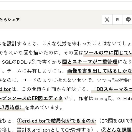
たらシェア
B!
スを設計するとき、こんな徒労を味わったことはないでしょう
ルできれいな図を描いたのに、その図は
ツールの中に閉じてい
。SQLのDDLは別で書くから
図とスキーマが二重管理
にな
う。チームに共有しようにも、
画像を書き出して貼るしか
要なのに、コードのように扱えないせいで、いつも“お荷物
ditor
は、この問題を正面から解決する、
「DBスキーマを
ープンソースのER図エディタ
です。作者はdineug氏、GitHu
6年7月時点）
を集めています。
読むと、
①erd-editorで結局何ができるのか
（ER図をGUI
換し、設計を.erd.jsonとしてGit管理する）、
②どんな課題