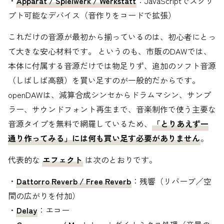
・
Apparat / Spielwerk / Werkstatt
：JavaScriptでスクリ
プト可能なデバイス（音作りをコードで拡張）
これだけの音源が最初から揃っているのは、初心者にとっ
て大きな安心材料です。 というのも、市販のDAWでは、
本体に付属する音源だけでは物足りず、追加のソフト音源
（しばしば高額）を買い足すのが一般的だからです。
openDAWは、減算合成シンセからドラムマシン、サンプ
ラー、サウンドフォント再生まで、音楽制作で使う主要な
音源タイプを無料で網羅しているため、
「とりあえず一
通り作ってみる」には何も買い足す必要がありません
。
代表的な
エフェクト
は次のとおりです。
・
Dattorro Reverb / Free Reverb
：残響（リバーブ／空
間の広がりを付加）
・
Delay
：エコー