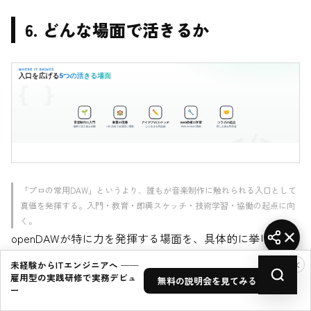
6. どんな場面で活きるか
「プロの常用DAW」というより、誰もが音楽制作に触れられる入口として
真価を発揮する。入門・教育・即興スケッチ・技術学習・協働の起点に向
く。
openDAWが特に力を発揮する場面を、具体的に挙げてみ
ます。
×
未経験からITエンジニアへ ──
雇用型の実践研修で実務デビュ
無料の説明会を見てみる →
第一に、
音楽制作の入門
です。 「DAWに興味はあるが、
ー
いきなり高価なソフトを買うのは…」という人にとって、