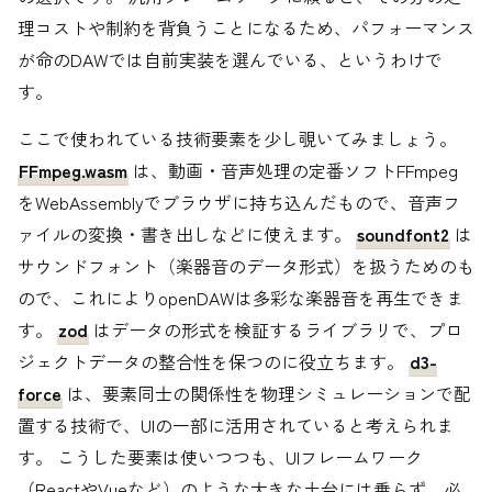
理コストや制約を背負うことになるため、パフォーマンス
が命のDAWでは自前実装を選んでいる、というわけで
す。
ここで使われている技術要素を少し覗いてみましょう。
FFmpeg.wasm
は、動画・音声処理の定番ソフトFFmpeg
をWebAssemblyでブラウザに持ち込んだもので、音声フ
ァイルの変換・書き出しなどに使えます。
soundfont2
は
サウンドフォント（楽器音のデータ形式）を扱うためのも
ので、これによりopenDAWは多彩な楽器音を再生できま
す。
zod
はデータの形式を検証するライブラリで、プロ
ジェクトデータの整合性を保つのに役立ちます。
d3-
force
は、要素同士の関係性を物理シミュレーションで配
置する技術で、UIの一部に活用されていると考えられま
す。 こうした要素は使いつつも、UIフレームワーク
（ReactやVueなど）のような大きな土台には乗らず、必