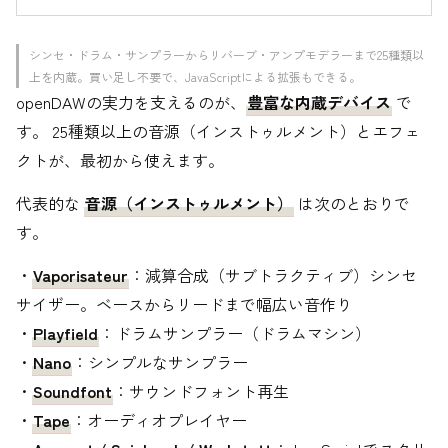
シンセ・ドラム・サンプラーからリバーブ・アンプモデラーまで25種類以
上を内蔵。買い足し不要で、JavaScriptによる拡張もできる。
openDAWの実力を支えるのが、
豊富な内蔵デバイス
で
す。 25種類以上の音源（インストゥルメント）とエフェ
クトが、最初から使えます。
代表的な
音源（インストゥルメント）
は次のとおりで
す。
・
Vaporisateur
：減算合成（サブトラクティブ）シンセ
サイザー。ベースからリードまで幅広い音作り
・
Playfield
：ドラムサンプラー（ドラムマシン）
・
Nano
：シンプルなサンプラー
・
Soundfont
：サウンドフォント再生
・
Tape
：オーディオプレイヤー