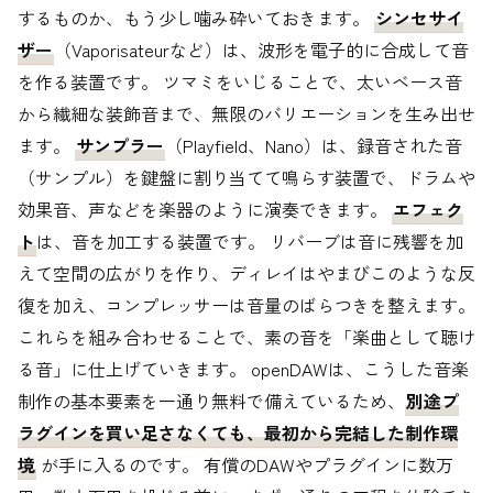
するものか、もう少し噛み砕いておきます。
シンセサイ
ザー
（Vaporisateurなど）は、波形を電子的に合成して音
を作る装置です。 ツマミをいじることで、太いベース音
から繊細な装飾音まで、無限のバリエーションを生み出せ
ます。
サンプラー
（Playfield、Nano）は、録音された音
（サンプル）を鍵盤に割り当てて鳴らす装置で、ドラムや
効果音、声などを楽器のように演奏できます。
エフェク
ト
は、音を加工する装置です。 リバーブは音に残響を加
えて空間の広がりを作り、ディレイはやまびこのような反
復を加え、コンプレッサーは音量のばらつきを整えます。
これらを組み合わせることで、素の音を「楽曲として聴け
る音」に仕上げていきます。 openDAWは、こうした音楽
制作の基本要素を一通り無料で備えているため、
別途プ
ラグインを買い足さなくても、最初から完結した制作環
境
が手に入るのです。 有償のDAWやプラグインに数万