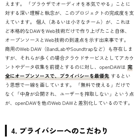
えます。 「ブラウザでオーディオを本気でやる」ことに
対する深い理解と執念が、このプロジェクトの完成度を支
えています。 個人（あるいは小さなチーム）が、これほ
ど本格的なDAWをWeb技術だけで作り上げたこと自体、
オープンソースとWeb技術の到達点を示す出来事です。
商用のWeb DAW（BandLabやSoundtrapなど）も存在しま
すが、それらが多くの場合クラウドサービスとしてアカウ
ントやデータ収集を前提とするのに対し、openDAWは
完
全にオープンソースで、プライバシーを最優先
するとい
う思想で一線を画しています。 「無料で使える」だけで
なく「中身が公開され、ユーザーを搾取しない」という点
が、openDAWを他のWeb DAWと差別化しているのです。
4. プライバシーへのこだわり