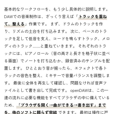
基本的なワークフローを、もう少し具体的に説明します。
DAWでの音楽制作は、ざっくり言えば「
トラックを重ね
て、整える
」作業です。 まず、ドラムのトラックを作
り、リズムの土台を打ち込みます。 次に、ベースのトラ
ックを足して低音を支え、コードを鳴らすトラック、メロ
ディのトラック……と重ねていきます。 それぞれのトラ
ックには、ピアノロール（音の高さと長さを格子状に並べ
る画面）でノートを打ち込むか、録音済みのサンプルを配
置します。 ひととおり音が揃ったら、エフェクトで各ト
ラックの音色を整え、ミキサーで音量バランスを調整しま
す。 最後に全体を再生して確認し、問題なければ音声フ
ァイルとして書き出して完成です。 openDAWは、この一
連の流れに必要な機能をすべてブラウザの中に備えている
ため、
「ブラウザを開く→曲ができる→書き出す」まで
を、他のソフトに頼らず完結
できます。 最初は操作に戸