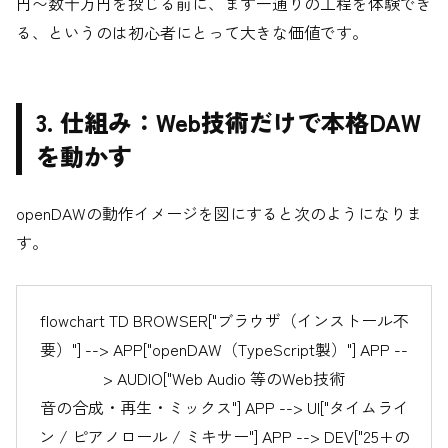
円〜数十万円を投じる前に、まず一通りの工程を体験でき
る、というのは初心者にとって大きな価値です。
3. 仕組み：Web技術だけで本格DAW
を動かす
openDAWの動作イメージを図にすると次のようになりま
す。
flowchart TD BROWSER["ブラウザ（インストール不
要）"] --> APP["openDAW（TypeScript製）"] APP --
> AUDIO["Web Audio 等のWeb技術
音の合成・再生・ミックス"] APP --> UI["タイムライ
ン / ピアノロール / ミキサー"] APP --> DEV["25+の