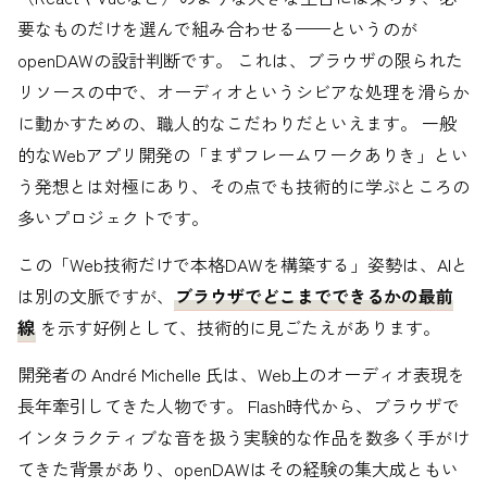
要なものだけを選んで組み合わせる——というのが
openDAWの設計判断です。 これは、ブラウザの限られた
リソースの中で、オーディオというシビアな処理を滑らか
に動かすための、職人的なこだわりだといえます。 一般
的なWebアプリ開発の「まずフレームワークありき」とい
う発想とは対極にあり、その点でも技術的に学ぶところの
多いプロジェクトです。
この「Web技術だけで本格DAWを構築する」姿勢は、AIと
は別の文脈ですが、
ブラウザでどこまでできるかの最前
線
を示す好例として、技術的に見ごたえがあります。
開発者の André Michelle 氏は、Web上のオーディオ表現を
長年牽引してきた人物です。 Flash時代から、ブラウザで
インタラクティブな音を扱う実験的な作品を数多く手がけ
てきた背景があり、openDAWはその経験の集大成ともい