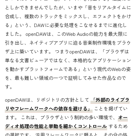
としかできませんでしたが、いまや「音をリアルタイムに
合成し、複数のトラックをミックスし、エフェクトをかけ
る」という、DAWに必要な処理をこなせるまでに進化し
ました。 openDAWは、このWeb Audioの能力を最大限に
引き出し、ネイティブアプリに迫る音楽制作環境をブラウ
ザ上に築いています。 つまりopenDAWは、「ブラウザは
単なる文書ビューアではなく、本格的なアプリケーション
を動かすプラットフォームである」という現代のWebの姿
を、最も難しい領域の一つで証明してみせた作品なので
す。
openDAWは、リポジトリの方針として
「外部のライブラ
リやフレームワークへの依存を避ける」
ことを掲げてい
ます。 これは、ブラウザという制約の多い環境で、
オー
ディオ処理の性能と挙動を細かくコントロール
するため
の選択です。 汎用フレームワークに頼ると、その分の処