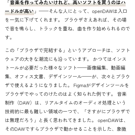
「
音楽を作ってみたいけれど、高いソフトを買うのはハ
ードルが高い
」——そんな人にとって、openDAWは入口
を一気に下げてくれます。 ブラウザさえあれば、その場
で音を鳴らし、トラックを重ね、曲を作り始められるので
す。
この「ブラウザで完結する」というアプローチは、ソフト
ウェアの大きな潮流にも沿っています。 かつてはインス
トールが必要だった様々なソフト——画像編集、動画編
集、オフィス文書、デザインツール——が、次々とブラウ
ザで使えるようになりました。 Figmaがデザインツールを
ブラウザでやってのけたのはよく知られた例です。 音楽
制作（DAW）は、リアルタイムのオーディオ処理という
技術的に最も難しい領域の一つで、「さすがにブラウザで
は無理だろう」と長く思われてきました。 openDAWは、
そのDAWですらブラウザで動かせることを示した、象徴