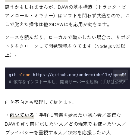
惑うかもしれませんが、DAWの基本構造（トラック・ピ
アノロール・ミキサー）はソフトを問わず共通なので、こ
こで覚えた操作は他のDAWにも応用が効きます。
ソースを読んだり、ローカルで動かしたい場合は、リポジ
トリをクローンして開発環境を立てます（Node.js v23以
上）。
git 
clone
Copy
# 依存をインストールし、開発サーバーを起動（手順は公式READ
向き不向きも整理しておきます。
・
向いている
：手軽に音楽を始めたい初心者／高価な
DAWを買う前に試したい人／どの端末でも使いたい人／
プライバシーを重視する人／OSSを応援したい人