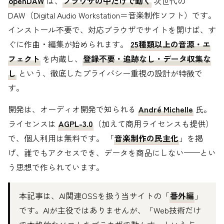
openDAW
は、
ブラウザの中だけで動く
次世代の
DAW（Digital Audio Workstation＝音楽制作ソフト）です。
インストール不要で、対応ブラウザでサイトを開けば、す
ぐに作曲・編集が始められます。
25種類以上の音源・エ
フェクト
を内蔵し、
登録不要・追跡なし・データ収集な
し
という、徹底したプライバシー重視の設計が特徴で
す。
開発は、オーディオ開発で知られる
André Michelle
氏。
ライセンスは
AGPL-3.0
（加えて商用ライセンスも提供）
で、個人利用は無料です。 「
音楽制作の民主化
」を掲
げ、誰でもアクセスでき、データを商品にしない——とい
う思想で作られています。
本記事は、AI関連OSSを扱う当サイトの「
番外編
」
です。AIが主役ではありませんが、「Web技術だけ