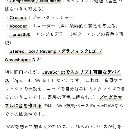
・
Compressor / Maximizer
：ダイナミクス処理（音量の
ばらつきを整える）
・
Crusher
：ビットクラッシャー
・
Vocoder
：ボコーダー（声に楽器的な質感を与える）
・
Tone3000
：アンプモデラー（ギターアンプの音色を再
現）
・
Stereo Tool / Revamp（グラフィックEQ）/
Waveshaper
など
特に面白いのが、
JavaScriptでスクリプト可能なデバイ
ス
（Apparat、Werkstatt など）です。 これは、音源やエ
フェクトの挙動を、コードで自分好みにカスタマイズでき
るということです。 既製の音色に縛られず、
プログラマ
ブルに音を作れる
のは、Web技術ベースのopenDAWなら
ではの拡張性です。
DAWを初めて触る人のために、これらのデバイスが何を