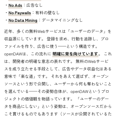
・
No Ads
：広告なし
・
No Paywalls
：有料の壁なし
・
No Data Mining
：データマイニングなし
近年、多くの無料Webサービスは「ユーザーのデータ」を
収益源にしています。 登録を求め、行動を追跡し、プロ
ファイルを作り、広告に使う——という構造です。
openDAWは、この流れに
明確に背を向けています
。 これ
は、開発者の明確な意志の表れです。 無料のWebサービ
スを成り立たせる手段として、広告やデータ収益化はある
意味で「楽な道」です。 それをあえて選ばず、オープン
ソースという形で公開し、ユーザーから何も奪わないこと
を選んでいる——その姿勢自体が、openDAWというプロ
ジェクトの価値観を物語っています。 「ユーザーのデー
タを商品にしない」という姿勢は、オープンソースだから
こそ貫けるものでもあります（ソースが公開されているた