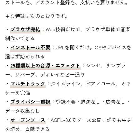
ストールも、アカウント登録も、支払いも要りません。
主な特徴は次のとおりです。
・
ブラウザ完結
：Web技術だけで、ブラウザ単体で音楽
制作ができる
・
インストール不要
：URLを開くだけ。OSやデバイスを
選ばず始められる
・
25種類以上の音源・エフェクト
：シンセ、サンプラ
ー、リバーブ、ディレイなど一通り
・
マルチトラック
：タイムライン、ピアノロール、ミキ
サーを完備
・
プライバシー重視
：登録不要・追跡なし・広告なし・
データ収集なし
・
オープンソース
：AGPL-3.0でソース公開。誰でも中身
を読め、貢献できる