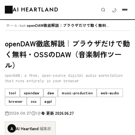
AI HEARTLAND
🌙
🗂️
ホーム
›
tool
›
openDAW徹底解説｜ブラウザだけで動く無料・OSSのDAW（音楽制作ツール）
openDAW徹底解説｜ブラウザだけで動
く無料・OSSのDAW（音楽制作ツー
ル）
openDAW: a free, open-source digital audio workstation
that runs entirely in your browser
tool
opendaw
daw
music-production
web-audio
browser
oss
agpl
2026.06.27
1分
更新 2026.06.27
A
AI Heartland
·
編集部