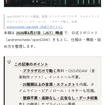
openDAWのスタジオ画面。音源/エフェクトのブラウザ、マルチトラック
のタイムライン、ピアノロール、ミキサーが揃う。出典：
andremichelle/openDAW（公式リポジトリ）
本稿は
2026年6月27日（JST）時点
で、公式リポジトリ
（andremichelle/openDAW）をもとに、仕組み・機能・始
め方を整理します。
この記事のポイント
・
ブラウザだけで動く
無料・OSSのDAW（音
楽制作ソフト）。インストール不要。
・
25種類以上の音源・エフェクト
を内蔵。タ
イムライン・ピアノロール・ミキサーも完備。
・
登録不要・追跡なし・広告なし・データ収集
なし
の徹底したプライバシー重視。