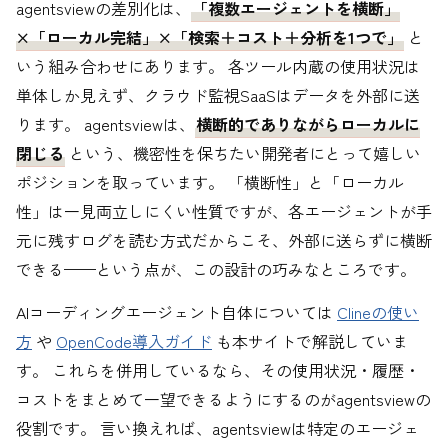
agentsviewの差別化は、
「複数エージェントを横断」
×「ローカル完結」×「検索＋コスト＋分析を1つで」
と
いう組み合わせにあります。 各ツール内蔵の使用状況は
単体しか見えず、クラウド監視SaaSはデータを外部に送
ります。 agentsviewは、
横断的でありながらローカルに
閉じる
という、機密性を保ちたい開発者にとって嬉しい
ポジションを取っています。 「横断性」と「ローカル
性」は一見両立しにくい性質ですが、各エージェントが手
元に残すログを読む方式だからこそ、外部に送らずに横断
できる——という点が、この設計の巧みなところです。
AIコーディングエージェント自体については
Clineの使い
方
や
OpenCode導入ガイド
も本サイトで解説していま
す。 これらを併用しているなら、その使用状況・履歴・
コストをまとめて一望できるようにするのがagentsviewの
役割です。 言い換えれば、agentsviewは特定のエージェ