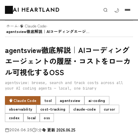
AI HEARTLAND
🌙
🗂️
ホーム
›
🧠 Claude Code
›
agentsview徹底解説｜AIコーディングエージェントの履歴・コストを...
agentsview徹底解説｜AIコーディング
エージェントの履歴・コストをローカ
ル可視化するOSS
agentsview: browse, search and track costs across all
your AI coding agents — local, one binary
🧠 Claude Code
tool
agentsview
ai-coding
observability
cost-tracking
claude-code
cursor
codex
local
oss
2026.06.25
1分
更新 2026.06.25