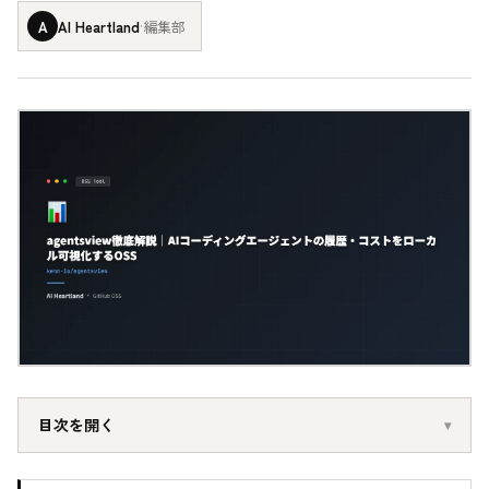
A
AI Heartland
·
編集部
目次を開く