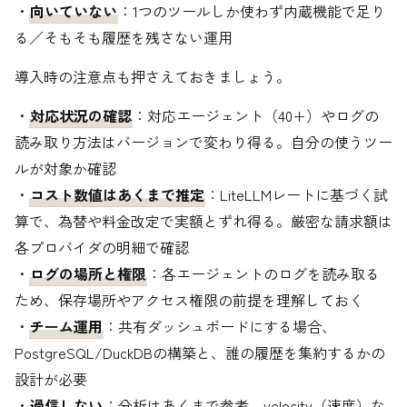
・
向いていない
：1つのツールしか使わず内蔵機能で足り
る／そもそも履歴を残さない運用
導入時の注意点も押さえておきましょう。
・
対応状況の確認
：対応エージェント（40+）やログの
読み取り方法はバージョンで変わり得る。自分の使うツー
ルが対象か確認
・
コスト数値はあくまで推定
：LiteLLMレートに基づく試
算で、為替や料金改定で実額とずれ得る。厳密な請求額は
各プロバイダの明細で確認
・
ログの場所と権限
：各エージェントのログを読み取る
ため、保存場所やアクセス権限の前提を理解しておく
・
チーム運用
：共有ダッシュボードにする場合、
PostgreSQL/DuckDBの構築と、誰の履歴を集約するかの
設計が必要
・
過信しない
：分析はあくまで参考。velocity（速度）な