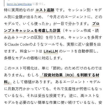
kenn-io/agentsview
に基づく。
特に実用的なのが
コスト追跡
です。 セッション別・モデ
ル別に金額が出るため、「今月どのエージェントに、どの
モデルで、いくら使ったか」が一目で分かります。
プロ
ンプトキャッシュを考慮した計算
（キャッシュ作成・読
み込みトークンの区別）を行うため、キャッシュを多用す
るClaude Codeのようなツールでも、実態に近い金額を出
せます。 料金レートは
LiteLLM
のレートを自動参照し、
多様なモデルの価格に対応します。
このコスト可視化は、単に「節約」のためだけのものでは
ありません。 むしろ
「投資対効果（ROI）を判断する材
料」
として価値があります。 あるエージェント・モデル
に月数万円かかっていても、それで生産性が何倍にもなっ
ているなら、それは妥当な投資です。 逆に、高コストな
モデルを必要のない簡単な作業に使い続けているなら、安