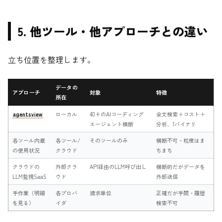
5. 他ツール・他アプローチとの違い
立ち位置を整理します。
データの
アプローチ
対象
特徴
所在
agentsview
ローカル
40+のAIコーディング
全文検索＋コスト＋
エージェント横断
分析、1バイナリ
各ツール内蔵
各ツール/
そのツールのみ
横断不可・粒度はま
の使用状況
クラウド
ちまち
クラウドの
外部クラ
API経由のLLM呼び出し
横断的だがデータを
LLM監視SaaS
ウド
外部送信
手作業（明細
各プロバ
請求単位
正確だが手間・履歴
を見る）
イダ
検索不可