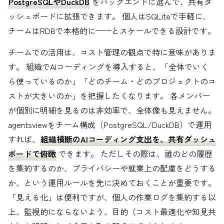
PostgreSQLやDuckDB
をバックエンドに選んで、共有ダ
ッシュボードに拡張できます。 個人はSQLiteで手軽に、
チームはRDBで本格的に——とスケールできる設計です。
チームでの活用は、コスト管理の観点で特に意味がありま
す。 組織でAIコーディングを導入すると、「全体でいく
ら使っているのか」「どのチーム・どのプロジェクトのコ
ストが大きいのか」を把握したくなります。 各メンバー
が個別に明細を見るのは非効率で、全体像も見えません。
agentsviewをチーム構成（PostgreSQL/DuckDB）で運用
すれば、
組織横断のAIコーディング支出を、共有ダッシュ
ボードで俯瞰
できます。 ただしその際は、誰のどの履歴
を集約するのか、プライバシーや就業上の配慮をどうする
か、という運用ルールを先に決めておくことが重要です。
「見える化」は便利ですが、個人の作業ログを集約する以
上、監視的にならないよう、目的（コスト最適化や知見共