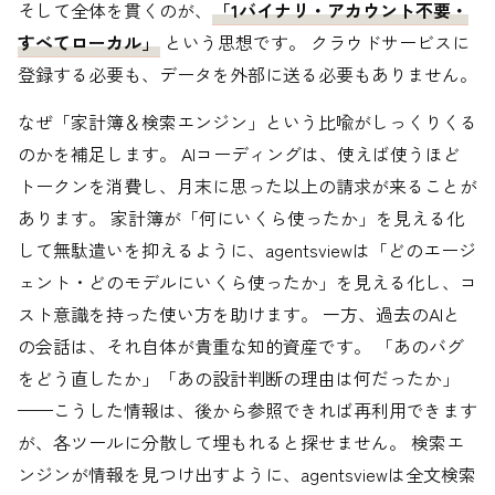
そして全体を貫くのが、
「1バイナリ・アカウント不要・
すべてローカル」
という思想です。 クラウドサービスに
登録する必要も、データを外部に送る必要もありません。
なぜ「家計簿＆検索エンジン」という比喩がしっくりくる
のかを補足します。 AIコーディングは、使えば使うほど
トークンを消費し、月末に思った以上の請求が来ることが
あります。 家計簿が「何にいくら使ったか」を見える化
して無駄遣いを抑えるように、agentsviewは「どのエージ
ェント・どのモデルにいくら使ったか」を見える化し、コ
スト意識を持った使い方を助けます。 一方、過去のAIと
の会話は、それ自体が貴重な知的資産です。 「あのバグ
をどう直したか」「あの設計判断の理由は何だったか」
——こうした情報は、後から参照できれば再利用できます
が、各ツールに分散して埋もれると探せません。 検索エ
ンジンが情報を見つけ出すように、agentsviewは全文検索