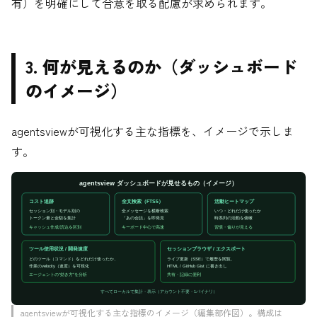
有）を明確にして合意を取る配慮が求められます。
3. 何が見えるのか（ダッシュボード
のイメージ）
agentsviewが可視化する主な指標を、イメージで示しま
す。
agentsview ダッシュボードが見せるもの（イメージ）
コスト追跡
全文検索（FTS5）
活動ヒートマップ
セッション別・モデル別の
全メッセージを横断検索
いつ・どれだけ使ったか
トークン量と金額を集計
「あの会話」を即発見
時系列の活動を俯瞰
キーボード中心で高速
キャッシュ作成/読込を区別
習慣・偏りが見える
ツール使用状況 / 開発速度
セッションブラウザ / エクスポート
どのツール（コマンド）をどれだけ使ったか、
ライブ更新（SSE）で履歴を閲覧、
作業のvelocity（速度）を可視化
HTML / GitHub Gist に書き出し
エージェントの“効き方”を分析
共有・記録に便利
すべてローカルで集計・表示（アカウント不要・1バイナリ）
agentsviewが可視化する主な指標のイメージ（編集部作図）。構成は