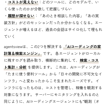
・
コストが見えない
：どのツールに、どのモデルで、い
くら使ったのかが分散して把握しづらい
・
履歴が探せない
：「あのとき相談した内容」「あの実
装方針」がどのセッションだったか分からなくなる。エー
ジェントが増えるほど、過去の会話はサイロ化して埋もれ
ていく
agentsviewは、この2つを解決する
「AIコーディングの家
計簿＆検索エンジン」
です。 各エージェントがローカル
に残すログを読み取り、横断的に集約して、
検索・コス
ト集計・分析
を提供します。 これは、AIコーディングが
「たまに使う便利ツール」から「日々の開発に不可欠なイ
ンフラ」へと変わったからこそ生まれたニーズです。 イ
ンフラになったものは、コストを管理し、稼働を観測する
対象になります。 サーバーにモニタリングを入れるのと
同じように、AIコーディングエージェントにも“観測（オ