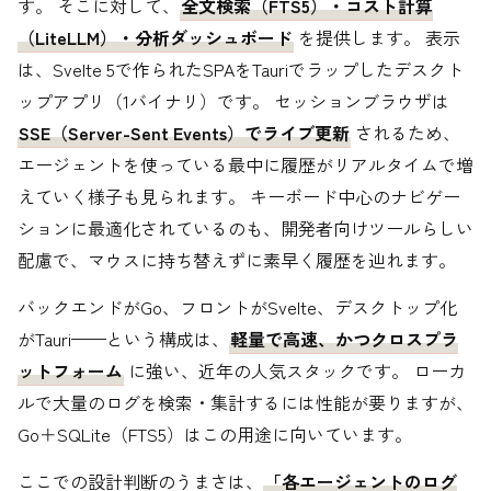
す。 そこに対して、
全文検索（FTS5）・コスト計算
（LiteLLM）・分析ダッシュボード
を提供します。 表示
は、Svelte 5で作られたSPAをTauriでラップしたデスクト
ップアプリ（1バイナリ）です。 セッションブラウザは
SSE（Server-Sent Events）でライブ更新
されるため、
エージェントを使っている最中に履歴がリアルタイムで増
えていく様子も見られます。 キーボード中心のナビゲー
ションに最適化されているのも、開発者向けツールらしい
配慮で、マウスに持ち替えずに素早く履歴を辿れます。
バックエンドがGo、フロントがSvelte、デスクトップ化
がTauri——という構成は、
軽量で高速、かつクロスプラ
ットフォーム
に強い、近年の人気スタックです。 ローカ
ルで大量のログを検索・集計するには性能が要りますが、
Go＋SQLite（FTS5）はこの用途に向いています。
ここでの設計判断のうまさは、
「各エージェントのログ