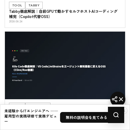
TOOL
TABBY
Tabby徹底解説｜自前GPUで動かすセルフホストAIコーディング
補完（Copilot代替OSS）
2026.06.24
TOOL
KILO-CODE
×
未経験からITエンジニアへ ──
Kilo Code徹底解説｜VS Code/JetBrainsをエージェント開発基盤
雇用型の実践研修で実務デビュ
無料の説明会を見てみる →
に変えるOSS（Cline/Roo後継）
ー
2026.06.24