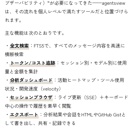
ブザーバビリティ）”が必要になってきた——agentsview
は、その流れを個人レベルで満たすツールだと位置づけら
れます。
主な機能は次のとおりです。
・
全文検索
：FTS5で、すべてのメッセージ内容を高速に
横断検索
・
トークン/コスト追跡
：セッション別・モデル別に使用
量と金額を集計
・
分析ダッシュボード
：活動ヒートマップ・ツール使用
状況・開発速度（velocity）
・
セッションブラウザ
：ライブ更新（SSE）＋キーボード
中心の操作で履歴を素早く閲覧
・
エクスポート
：分析結果や会話をHTMLやGitHub Gistと
して書き出し、共有・記録できる