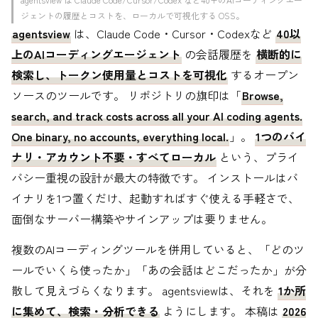
ジェントの履歴とコストを、ローカルで可視化する OSS。
agentsview
は、Claude Code・Cursor・Codexなど
40以
上のAIコーディングエージェント
の会話履歴を
横断的に
検索し、トークン使用量とコストを可視化
するオープン
ソースのツールです。 リポジトリの旗印は「
Browse,
search, and track costs across all your AI coding agents.
One binary, no accounts, everything local.
」。
1つのバイ
ナリ・アカウント不要・すべてローカル
という、プライ
バシー重視の設計が最大の特徴です。 インストールはバ
イナリを1つ置くだけ、起動すればすぐ使える手軽さで、
面倒なサーバー構築やサインアップは要りません。
複数のAIコーディングツールを併用していると、「どのツ
ールでいくら使ったか」「あの会話はどこだったか」が分
散して見えづらくなります。 agentsviewは、それを
1か所
に集めて、検索・分析できる
ようにします。 本稿は
2026