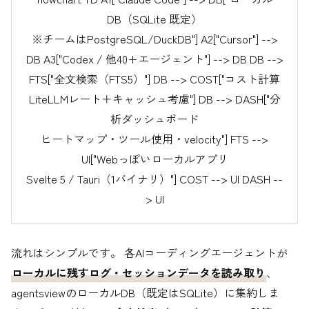
DB（SQLite 既定）
※チームはPostgreSQL/DuckDB"] A2["Cursor"] -->
DB A3["Codex / 他40+エージェント"] --> DB DB -->
FTS["全文検索（FTS5）"] DB --> COST["コスト計算
LiteLLMレート＋キャッシュ考慮"] DB --> DASH["分
析ダッシュボード
ヒートマップ・ツール使用・velocity"] FTS -->
UI["Webっぽいローカルアプリ
Svelte 5 / Tauri（1バイナリ）"] COST --> UI DASH --
> UI
流れはシンプルです。 各AIコーディングエージェントが
ローカルに残すログ・セッションデータを読み取り
、
agentsviewのローカルDB（既定はSQLite）に集約しま