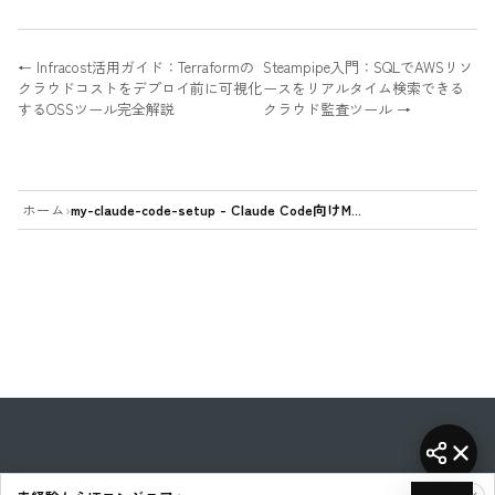
外部送信の有無・Copilotへ渡るデータ・
フォーム別コマンド、cookies認証
機密情報のマスキング不在をv0.3.1のソー
幕・音声抽出、Python連携も網羅
ス実読と実測で検証した。
1400+サイト対応・Unlicense・★16
超。
← Infracost活用ガイド：Terraformの
Steampipe入門：SQLでAWSリソ
クラウドコストをデプロイ前に可視化
ースをリアルタイム検索できる
するOSSツール完全解説
クラウド監査ツール →
ホーム
›
my-claude-code-setup - Claude Code向けM...
AI Heartland
·
英語圏AIツールの最前線を日本語で
·
RSS
·
プライバシーポリシー