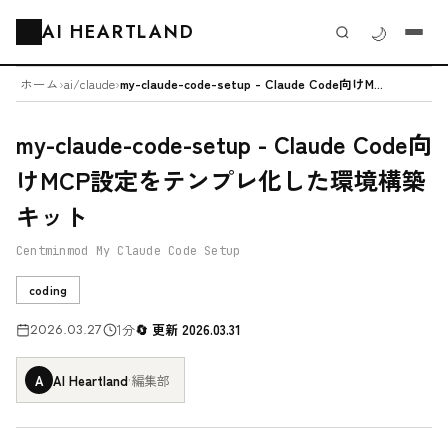
AI HEARTLAND
🌙
🗂️
ホーム
›
ai/claude
›
my-claude-code-setup - Claude Code向けM...
my-claude-code-setup - Claude Code向
けMCP設定をテンプレ化した環境構築
キット
Centminmod My Claude Code Setup
coding
2026.03.27
1分
更新 2026.03.31
A
AI Heartland
·
編集部