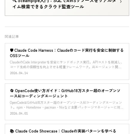
›
🔍 Steampipe入門：SQLでAWSリソースをリアルタ
イム検索できるクラウド監査ツール
関連記事
🛡️ Claude Code Harness：Claudeのコード実行を安全に制御する
OSSツール
ClaudeのCode Interpreterを安全にサンドボックス実行。APIコストを削減し、
コード生成の信頼性を向上させる軽量フレームワーク。AIエージェント開発
者は必見
2026.04.14
🔄 OpenCode使い方ガイド：GitHub18万スター超のオープンソ
ースAIコーディングエージェント
OpenCodeはGitHub18万スター超のオープンソースAIコーディングエージェン
ト。npm・Homebrew・pacman・Nixなど主要パッケージマネージャーに対
応。CLI・デスクトップアプリ・build/planエージェントで複数
2026.04.01
LLM（Claude/GPT等）を使い分けてコーディングを効率化する方法を解説。
📚 Claude Code Showcase：Claudeの実装パターンを学べる