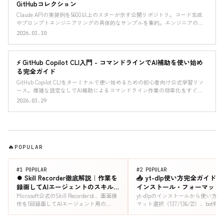
GitHubコレクション
Claude APIの実装例を5600以上のスターが示す公開リポジトリ。コード生成
やプロンプトエンジニアリングの具体的なサンプルを集約。エンジニアの開
発効率向上に直結する資料として活用できる。
2026.03.30
⚡ GitHub Copilot CLI入門 - コマンドラインでAI補助を使い始め
る完全ガイド
GitHub Copilot CLIをターミナルで使い始めるための初心者向け公式学習リソ
ース。複雑な設定なしでAI補助によるコマンドライン作業の効率化をすぐに
始められるステップバイステップの手順を紹介
2026.03.29
POPULAR
#1 POPULAR
#2 POPULAR
⏺️ Skill Recorder徹底解説｜作業を
📥 yt-dlp使い方完全ガイド20
録画してAIエージェントのスキル
インストール・フォーマット
に変えるMicrosoft公式OSS
択・エラー対処・全オプショ
Microsoft公式のSkill Recorderは、画面操
yt-dlpのインストールから使い方
作を1回録画してAIエージェント用の
マット選択（137/136/22）、bot判定
SKILL.mdに変換するElectronアプリ。エ
などエラー別の対処法まで2026年
クスポート先・記録される信号に加え、
とめ。YouTube・TikTok・X等の