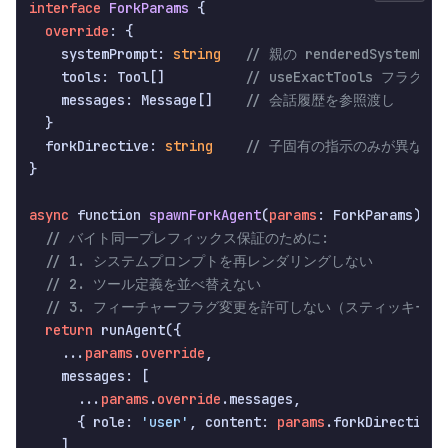
interface
ForkParams
 {

override
: {

    systemPrompt: 
string
// 親の renderedSyste
    tools: Tool[]          
// useExactTools フ
    messages: Message[]    
// 会話履歴を参照渡し
  }

  forkDirective: 
string
// 子固有の指示のみが異なる
}

async
 function 
spawnForkAgent
(
params
: ForkParams
): P
// バイト同一プレフィックス保証のために:
// 1. システムプロンプトを再レンダリングしない
// 2. ツール定義を並べ替えない
// 3. フィーチャーフラグ変更を許可しない（スティッキーラ
return
 runAgent({

    ...
params
.
override
,

    messages: [

      ...
params
.
override
.messages,

      { role: 
'user'
, content: 
params
.forkDirective }
    ]
