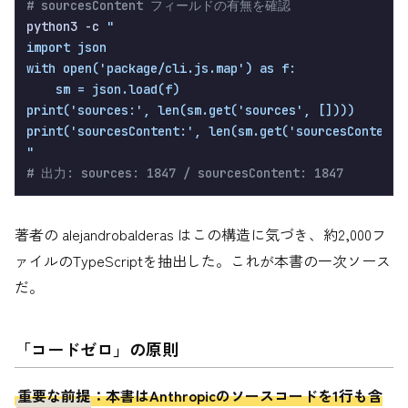
# sourcesContent フィールドの有無を確認
python3 -c 
"

import json

with open('package/cli.js.map') as f:

    sm = json.load(f)

print('sources:', len(sm.get('sources', [])))

print('sourcesContent:', len(sm.get('sourcesContent',
"
# 出力: sources: 1847 / sourcesContent: 1847
著者の alejandrobalderas はこの構造に気づき、約2,000フ
ァイルのTypeScriptを抽出した。これが本書の一次ソース
だ。
「コードゼロ」の原則
重要な前提
：本書はAnthropicのソースコードを1行も含