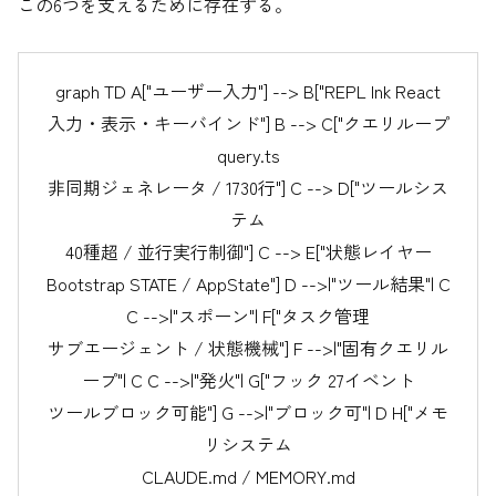
この6つを支えるために存在する。
graph TD A["ユーザー入力"] --> B["REPL Ink React
入力・表示・キーバインド"] B --> C["クエリループ
query.ts
非同期ジェネレータ / 1730行"] C --> D["ツールシス
テム
40種超 / 並行実行制御"] C --> E["状態レイヤー
Bootstrap STATE / AppState"] D -->|"ツール結果"| C
C -->|"スポーン"| F["タスク管理
サブエージェント / 状態機械"] F -->|"固有クエリル
ープ"| C C -->|"発火"| G["フック 27イベント
ツールブロック可能"] G -->|"ブロック可"| D H["メモ
リシステム
CLAUDE.md / MEMORY.md