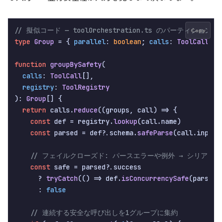
// 擬似コード — toolOrchestration.ts のパーティショ
Copy
type
Group
 = { 
parallel
: 
boolean
; 
calls
: 
ToolCall
[] }
function
groupBySafety
(
calls
: 
ToolCall
[],

registry
: 
ToolRegistry
): 
Group
[] {

return
 calls.
reduce
(
(
groups, call
) =>
 {

const
 def = registry.
lookup
(call.
name
)

const
 parsed = def?.
schema
.
safeParse
(call.
input
)

// フェイルクローズド: パースエラーや例外 → シリアル
const
 safe = parsed?.
success
      ? 
tryCatch
(
() =>
 def.
isConcurrencySafe
(parsed.
      : 
false
// 連続する安全な呼び出しを1グループに集約