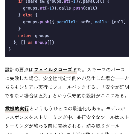
if
 (safe && groups.
at
(-
1
)?.
parallel
) {

      groups.
at
(-
1
)!.
calls
.
push
(call)

    } 
else
 {

      groups.
push
({ 
parallel
: safe, 
calls
: [call] })

    }

return
 groups

  }, [] 
as
Group
[])

設計の要点は
フェイルクローズド
だ。スキーマのパース
に失敗した場合、安全性判定で例外が発生した場合——ど
ちらもシリアル実行にフォールバックする。「安全が証明
できない場合は直列」という保守的な設計がここにある。
投機的実行
というもうひとつの最適化もある。モデルが
レスポンスをストリーミング中、並行安全なツールはスト
リーミングが終わる前に開始される。読み取りツール