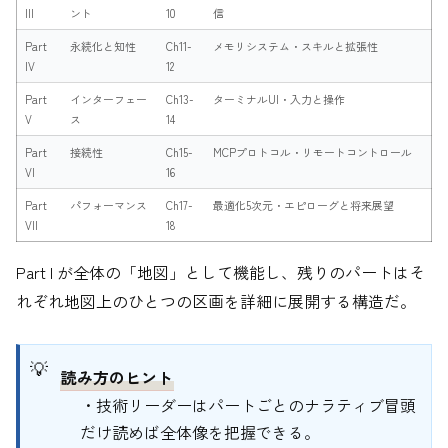
III
ント
10
信
Part
永続化と知性
Ch11-
メモリシステム・スキルと拡張性
IV
12
Part
インターフェー
Ch13-
ターミナルUI・入力と操作
V
ス
14
Part
接続性
Ch15-
MCPプロトコル・リモートコントロール
VI
16
Part
パフォーマンス
Ch17-
最適化5次元・エピローグと将来展望
VII
18
Part I が全体の「地図」として機能し、残りのパートはそ
れぞれ地図上のひとつの区画を詳細に展開する構造だ。
読み方のヒント
・技術リーダーはパートごとのナラティブ冒頭
だけ読めば全体像を把握できる。