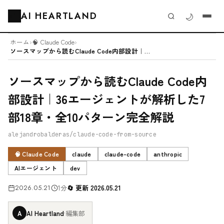
AI HEARTLAND
🌙
🗂️
ホーム
›
🧠 Claude Code
›
ソースマップから読むClaude Code内部設計｜36エージェントが解析...
ソースマップから読むClaude Code内
部設計｜36エージェントが解析した7
部18章・全10パターン完全解説
alejandrobalderas/claude-code-from-source
🧠 Claude Code
claude
claude-code
anthropic
AIエージェント
dev
2026.05.21
1分
更新 2026.05.21
A
AI Heartland
·
編集部