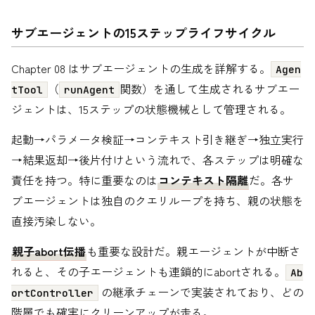
サブエージェントの15ステップライフサイクル
Chapter 08 はサブエージェントの生成を詳解する。
Agen
（
関数）を通して生成されるサブエー
tTool
runAgent
ジェントは、15ステップの状態機械として管理される。
起動→パラメータ検証→コンテキスト引き継ぎ→独立実行
→結果返却→後片付けという流れで、各ステップは明確な
責任を持つ。特に重要なのは
コンテキスト隔離
だ。各サ
ブエージェントは独自のクエリループを持ち、親の状態を
直接汚染しない。
親子abort伝播
も重要な設計だ。親エージェントが中断さ
れると、その子エージェントも連鎖的にabortされる。
Ab
の継承チェーンで実装されており、どの
ortController
階層でも確実にクリーンアップが走る。