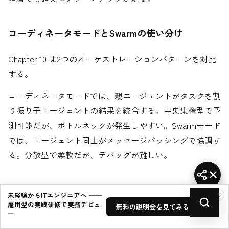
コーディネータモードとSwarmの使い分け
Chapter 10 は2つのオーケストレーションパターンを対比
する。
コーディネータモードでは、親エージェントがタスクを割
り振り子エージェントの結果を統合する。中央集権型で予
測可能だが、ボトルネックが発生しやすい。Swarmモード
では、エージェント同士がメッセージパッシングで協調す
る。分散型で柔軟だが、デバッグが難しい。
ファイルベースメモリとLLM関連性選択
×
未経験からITエンジニアへ ──
雇用型の実践研修で実務デビュ
無料の説明会を見てみる →
ー
Chapter 11 のキーインサイトは「キーワードマッチングで