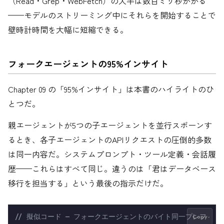
（Read・Grep・WebFetch）の大半は数百ミリ秒かかる
——モデルのストリーミング中にそれらを開始することで
壁時計時間を大幅に短縮できる。
フォークエージェントの95%インサイト
Chapter 09 の「95%インサイト」は本書のハイライトのひ
とつだ。
親エージェントが5つの子エージェントを並行スポーンす
るとき、各子エージェントのAPIリクエストの圧倒的多数
は同一内容だ。システムプロンプト・ツール定義・会話履
歴——これらはすべて同じ。違うのは「君はデータベース
移行を担当する」という最後の指示だけだ。
// 擬似コード — フォークエージェントのバイト同一プレフィッ
Copy