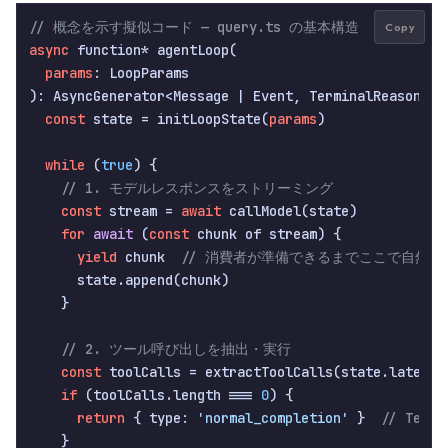
// 概念を示す擬似コード — query.ts の基本構造
Copy
async
 function* agentLoop(

params
: LoopParams

): AsyncGenerator<Message | Event, TerminalReason> {

const
 state = initLoopState(
params
)

while
 (
true
) {

// 1. モデルレスポンスをストリーミング
const
 stream = 
await
 callModel(state)

for
await
 (
const
 chunk of stream
)
 {

yield
 chunk  
// 消費者が準備できるまでここで自然に
      state.append(chunk)

    }

// 2. ツール呼び出しを抽出・実行
const
 toolCalls = extractToolCalls(state.latestAs
if
 (toolCalls.length === 
0
) {

return
 { type: 
'normal_completion'
 }  
// Term
    }
