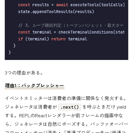
const
 results = 
await
 executeTools(toolCalls)

    state.appendToolResults(results)

// 3. ループ継続判定（トークンバジェット・最大ターン等
const
 terminal = checkTerminalConditions(state)

if
 (terminal) 
return
 terminal

  }

3つの理由がある。
理由1：バックプレッシャー
イベントエミッターは消費者の準備に関係なく発火する。
ジェネレータは消費者が
を呼ぶときだけ yield
.next()
する。REPLのReactレンダラーが前フレームの描画中な
ら、ジェネレータは自然にポーズする。バッファオーバー
フロー・メッセージ消失・「高速プロデューサー/低速コ