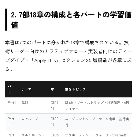
2. 7部18章の構成と各パートの学習価
値
本書は7つのパートに分かれた18章で構成されている。技
術リーダー向けのナラティブフロー・実装者向けのディー
プダイブ・「Apply This」セクションの3層構造が各章にあ
る。
パー
テーマ
章
主なトピック
ト
Part I
基盤
Ch01-
6抽象・ブートストラップ・状態管理・API
04
レイヤー
Part
コアループ
Ch05-
エージェントループ・ツール定義・並行実
II
07
行
Part
マルチエージェ
Ch08-
サブエージェント・フォーク・Swarm通