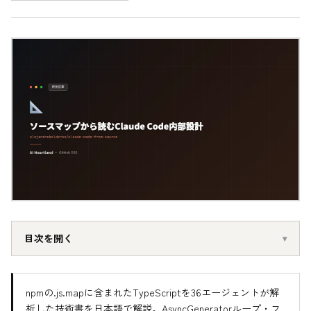
目次を開く
npmの.js.mapに含まれたTypeScriptを36エージェントが解
析した技術書を日本語で解説。AsyncGeneratorループ・フ