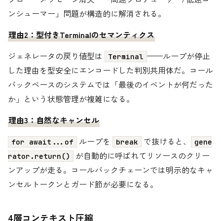
ンシューマー」問題が構造的に解消される。
理由2：型付きTerminalのセマンティクス
ジェネレータの戻り値型は
——ループが停止
Terminal
した理由を型安全にエンコードした判別共用体だ。コール
バックベースのシステムでは「最後のイベントが何だった
か」という状態管理が複雑になる。
理由3：自然なキャンセル
ループを
で抜けると、
for await...of
break
gene
が自動的に呼ばれてリソースのクリー
rator.return()
ンアップが走る。コールバックチェーンでは明示的なキャ
ンセルトークンとガード節が必要になる。
4層コンテキスト圧縮