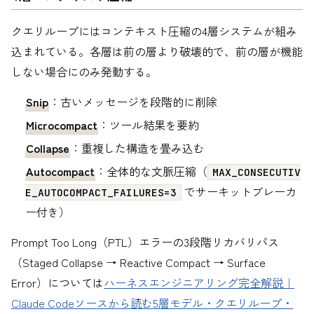
クエリループにはコンテキスト圧縮の4層システムが組み
込まれている。各層は前の層より破壊的で、前の層が機能
しない場合にのみ発動する。
Snip
：古いメッセージを段階的に削除
Microcompact
：ツール結果を要約
Collapse
：重複した構造を畳み込む
Autocompact
：全体的な文脈圧縮（
MAX_CONSECUTIV
でサーキットブレーカ
E_AUTOCOMPACT_FAILURES=3
ー付き）
Prompt Too Long（PTL）エラーの3段階リカバリパス
（Staged Collapse → Reactive Compact → Surface
Error）については
ハーネスエンジニアリング完全解説｜
Claude Codeソースから読む5層モデル・クエリループ・