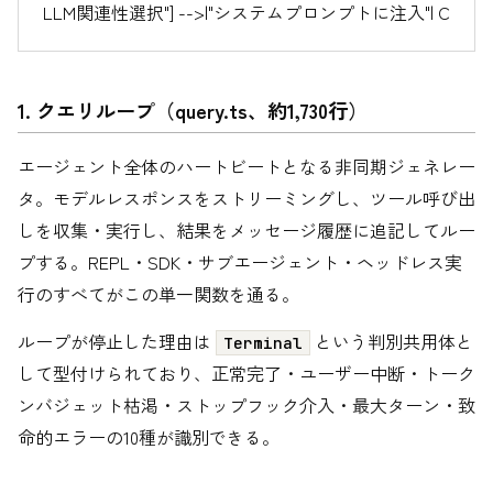
LLM関連性選択"] -->|"システムプロンプトに注入"| C
1. クエリループ（query.ts、約1,730行）
エージェント全体のハートビートとなる非同期ジェネレー
タ。モデルレスポンスをストリーミングし、ツール呼び出
しを収集・実行し、結果をメッセージ履歴に追記してルー
プする。REPL・SDK・サブエージェント・ヘッドレス実
行のすべてがこの単一関数を通る。
ループが停止した理由は
という判別共用体と
Terminal
して型付けられており、正常完了・ユーザー中断・トーク
ンバジェット枯渇・ストップフック介入・最大ターン・致
命的エラーの10種が識別できる。