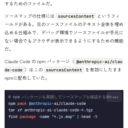
するためのファイルだ。
ソースマップの仕様には
というフィ
sourcesContent
ールドがある。元のソースファイルのテキスト全体を埋め
込める仕組みで、デバッグ環境でソースファイルが手元に
ない場合でもブラウザが表示できるようにするための機能
だ。
Claude Code の npm パッケージ（
@anthropic-ai/clau
）はこの
を有効にしたまま
de-code
sourcesContent
npmに配布していた。
# npm パッケージを展開してソースマップを確認する例
Copy
npm 
pack
@anthropic
-ai/claude-code

tar xf anthropic-ai-claude-code-*.tgz

find 
package
 -name 
"*.js.map"
 | head -
5