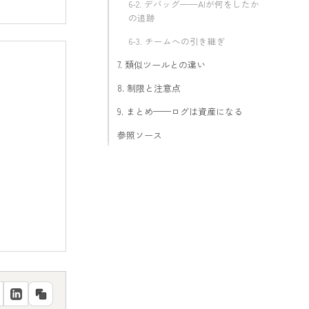
6-2. デバッグ——AIが何をしたか
の追跡
6-3. チームへの引き継ぎ
7. 類似ツールとの違い
8. 制限と注意点
9. まとめ——ログは資産になる
参照ソース