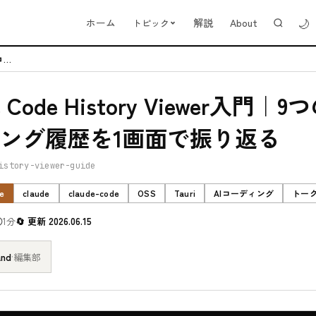
🌙
ホーム
解説
About
トピック
Claude Code History Viewer入門｜9つのAIコーデ...
e Code History Viewer入門｜9
ング履歴を1画面で振り返る
istory-viewer-guide
e
claude
claude-code
OSS
Tauri
AIコーディング
トー
1分
更新 2026.06.15
and
·
編集部