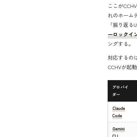
ここがCCHVの
れのホームデ
「振り返るU
ーロックイ
ングする。
対応するの
CCHVが起
プロバイ
ダー
Claude
Code
Gemini
CLI