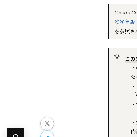
Claud
2026年
を参照さ
この
・
を
・
（
・
ロ
・
内
B!