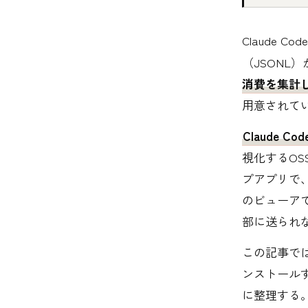
Claude 
（JSONL
消費を集計
用意されて
Claude Code
視化するOSSだ
プアプリで、C
のビューア
部に送られ
この記事では
ンストール
に整理する