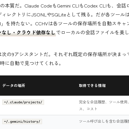
本質だ。Claude CodeもGemini CLIもCodex CLIも、
ィレクトリにJSONLやSQLiteとして残る。だが各ツール
I」を持たない。CCHVは各ツールの保存場所を自動スキャ
ンなし・クラウド依存なし
でローカルの会話ファイルを美
は次の9アシスタントだ。それぞれ既定の保存場所が決まっ
動時に自動で見つけてくれる。
データの場所
取得できる情報
完全な会話履歴、ツール使用
~/.claude/projects/
ス、コスト
ツール呼び出しを含む会話履
~/.gemini/history/