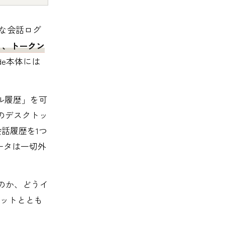
な会話ログ
り、トークン
ode本体には
ル履歴」を可
.6kのデスクトッ
会話履歴を1つ
ータは一切外
るのか、どうイ
ットととも