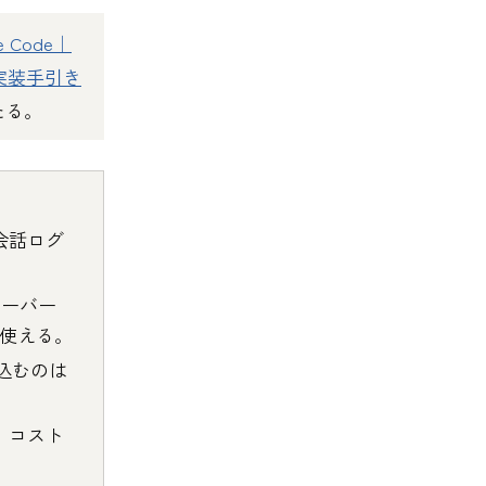
de Code｜
の実装手引き
たる。
L会話ログ
スサーバー
から使える。
込むのは
、コスト