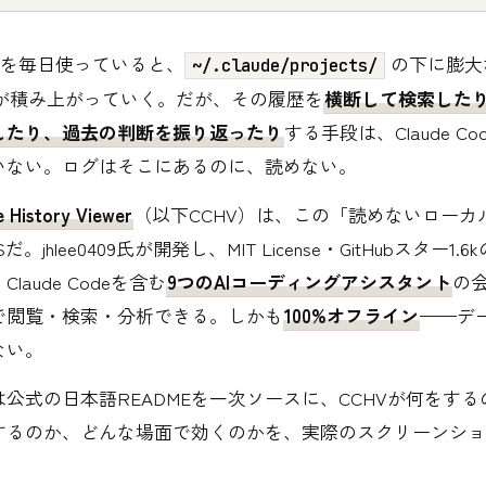
Codeを毎日使っていると、
の下に膨大
~/.claude/projects/
）が積み上がっていく。だが、その履歴を
横断して検索した
したり、過去の判断を振り返ったり
する手段は、Claude C
いない。ログはそこにあるのに、読めない。
 History Viewer
（以下CCHV）は、この「読めないローカ
。jhlee0409氏が開発し、MIT License・GitHubスター1
laude Codeを含む
9つのAIコーディングアシスタント
の
で閲覧・検索・分析できる。しかも
100%オフライン
——デ
ない。
公式の日本語READMEを一次ソースに、CCHVが何をす
するのか、どんな場面で効くのかを、実際のスクリーンショ
。