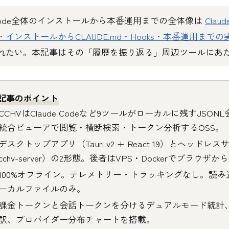
e Code全体のインストールから本番運用までの全体像は
Clau
版・インストールからCLAUDE.md・Hooks・本番運用まで
れたい。本記事はその「履歴を振り返る」周辺ツールにあ
記事のポイント
CCHVはClaude Codeなど9ツールがローカルに残すJSON
統合ビューアで閲覧・横断検索・トークン分析するOSS。
デスクトップアプリ（Tauri v2 + React 19）とヘッドレ
cchv-server）の2形態。後者はVPS・Dockerでブラウザ
100%オフライン。テレメトリー・トラッキングなし。読み
ーカルファイルのみ。
課金トークンと会話トークンを分けるデュアルモード統計
訳、プロバイダー分布チャートを搭載。