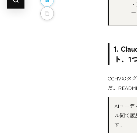
・
ー
1. Cl
ト、1
CCHVのタ
だ。REA
AIコー
ル間で履
す。