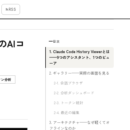
RSS
つのAIコ
目次
1. Claude Code History Viewerとは
——9つのアシスタント、1つのビュ
ーア
2. ギャラリー——実際の画面を見る
クン分析
2-1. 会話ブラウザ
2-2. 分析ダッシュボード
2-3. トークン統計
2-4. 最近の編集
3. アーキテクチャ——なぜ軽くてオ
フラインなのか