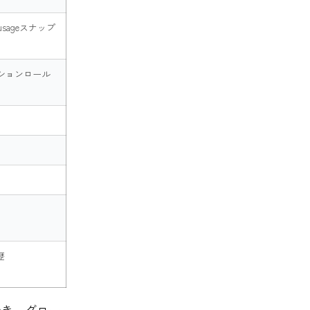
、usageスナップ
ションロール
歴
でき、グロー