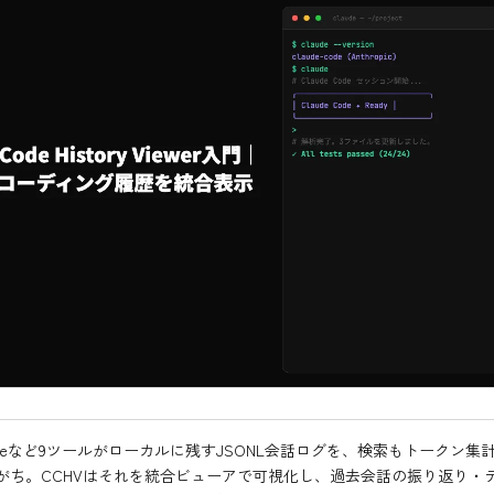
 Codeなど9ツールがローカルに残すJSONL会話ログを、検索もトークン
がち。CCHVはそれを統合ビューアで可視化し、過去会話の振り返り・