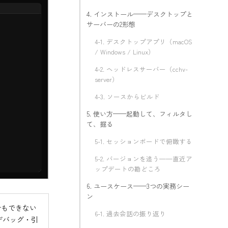
4. インストール——デスクトップと
サーバーの2形態
4-1. デスクトップアプリ（macOS
/ Windows / Linux）
4-2. ヘッドレスサーバー（cchv-
server）
4-3. ソースからビルド
5. 使い方——起動して、フィルタし
て、掘る
5-1. セッションボードで俯瞰する
5-2. バージョンを追う——直近ア
ップデートの勘どころ
6. ユースケース——3つの実務シー
ン
集計もできない
6-1. 過去会話の振り返り
デバッグ・引