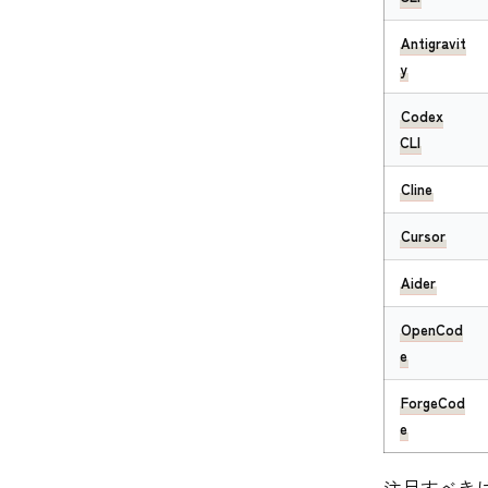
Antigravit
y
Codex
CLI
Cline
Cursor
Aider
OpenCod
e
ForgeCod
e
注目すべき