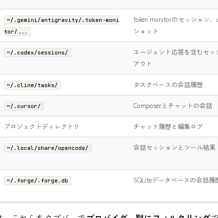
token monitorのセッション
~/.gemini/antigravity/.token-moni
ショット
tor/...
エージェント応答を含むセッ
~/.codex/sessions/
アウト
タスクベースの会話履歴
~/.cline/tasks/
Composerとチャットの会話
~/.cursor/
プロジェクトディレクトリ
チャット履歴と編集ログ
会話セッションとツール結果
~/.local/share/opencode/
SQLiteデータベースの会話履
~/.forge/.forge.db
は、これらをタブバーで
プロバイダー別にフィルタリング