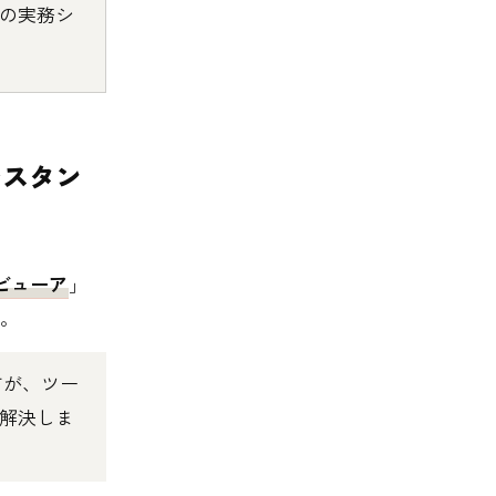
つの実務シ
のアシスタン
ビューア
」
る。
すが、ツー
を解決しま