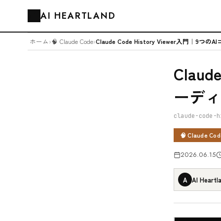
AI HEARTLAND
🗂️
ホーム
›
🧠 Claude Code
›
Claud
ーディ
claude-code-h
🧠 Claude Cod
2026.06.15
A
AI Heartl