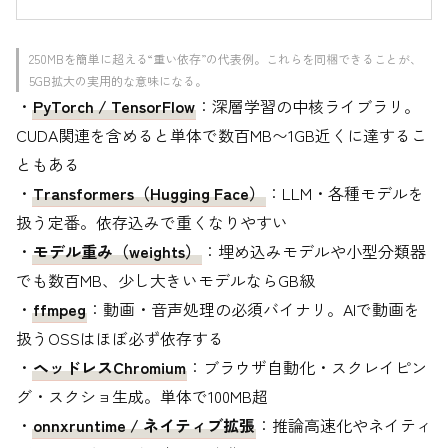
250MBを簡単に超える“重い依存”の代表例。これらを同梱できることが、
5GB拡大の実用的な意味になる。
・
PyTorch / TensorFlow
：深層学習の中核ライブラリ。
CUDA関連を含めると単体で数百MB〜1GB近くに達するこ
ともある
・
Transformers（Hugging Face）
：LLM・各種モデルを
扱う定番。依存込みで重くなりやすい
・
モデル重み（weights）
：埋め込みモデルや小型分類器
でも数百MB、少し大きいモデルならGB級
・
ffmpeg
：動画・音声処理の必須バイナリ。AIで動画を
扱うOSSはほぼ必ず依存する
・
ヘッドレスChromium
：ブラウザ自動化・スクレイピン
グ・スクショ生成。単体で100MB超
・
onnxruntime / ネイティブ拡張
：推論高速化やネイティ