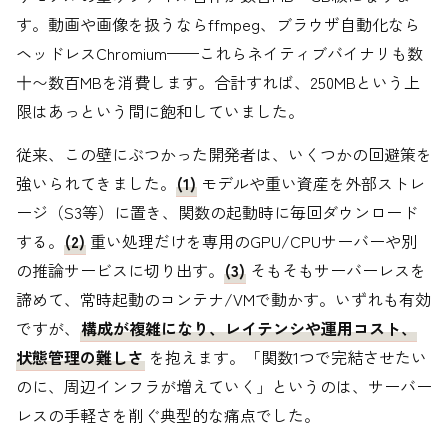
す。動画や画像を扱うならffmpeg、ブラウザ自動化なら
ヘッドレスChromium——これらネイティブバイナリも数
十〜数百MBを消費します。合計すれば、250MBという上
限はあっという間に飽和していました。
従来、この壁にぶつかった開発者は、いくつかの回避策を
強いられてきました。
(1)
モデルや重い資産を外部ストレ
ージ（S3等）に置き、関数の起動時に毎回ダウンロード
する。
(2)
重い処理だけを専用のGPU/CPUサーバーや別
の推論サービスに切り出す。
(3)
そもそもサーバーレスを
諦めて、常時起動のコンテナ/VMで動かす。いずれも有効
ですが、
構成が複雑になり、レイテンシや運用コスト、
状態管理の難しさ
を抱えます。「関数1つで完結させたい
のに、周辺インフラが増えていく」というのは、サーバー
レスの手軽さを削ぐ典型的な痛点でした。