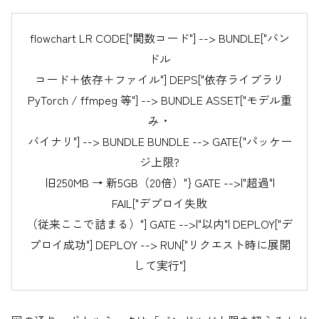
flowchart LR CODE["関数コード"] --> BUNDLE["バン
ドル
コード＋依存＋ファイル"] DEPS["依存ライブラリ
PyTorch / ffmpeg 等"] --> BUNDLE ASSET["モデル重
み・
バイナリ"] --> BUNDLE BUNDLE --> GATE{"パッケー
ジ上限?
旧250MB → 新5GB（20倍）"} GATE -->|"超過"|
FAIL["デプロイ失敗
（従来ここで詰まる）"] GATE -->|"以内"| DEPLOY["デ
プロイ成功"] DEPLOY --> RUN["リクエスト時に展開
して実行"]