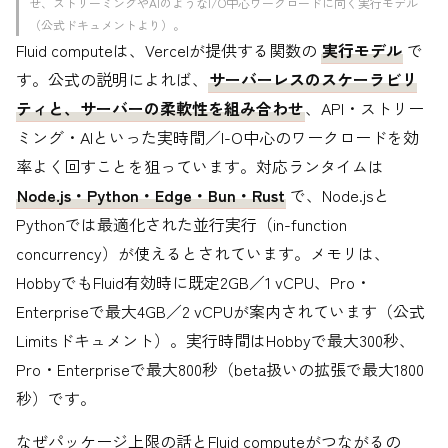
せ、ストリーミングやAIのようなI/O中心ワークロードに向く実行モデル
（公式ドキュメントより）。
Fluid computeは、Vercelが提供する関数の
実行モデル
で
す。公式の説明によれば、
サーバーレスのスケーラビリ
ティと、サーバーの柔軟性を組み合わせ
、API・ストリー
ミング・AIといった実時間／I-O中心のワークロードを効
率よく回すことを狙っています。対応ランタイムは
Node.js・Python・Edge・Bun・Rust
で、Node.jsと
Pythonでは最適化された並行実行（in-function
concurrency）が使えるとされています。メモリは、
HobbyでもFluid有効時に既定2GB／1 vCPU、Pro・
Enterpriseで最大4GB／2 vCPUが案内されています（公式
Limitsドキュメント）。実行時間はHobbyで最大300秒、
Pro・Enterpriseで最大800秒（beta扱いの拡張で最大1800
秒）です。
なぜパッケージ上限の話とFluid computeがつながるの