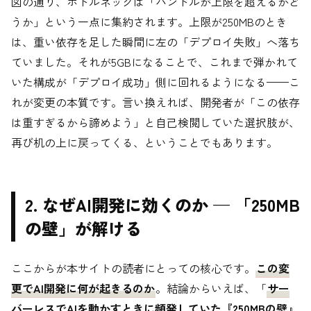
図の通り、ボトルネックは「バンドルが上限を超えるかど
うか」という一点に集約されます。上限が250MBのとき
は、重い依存を足した瞬間に左の「デプロイ失敗」へ落ち
ていました。それが5GBになることで、これまで弾かれて
いた構成が「デプロイ成功」側に回れるようになる——こ
れが変更の本質です。言い換えれば、開発者が「この依存
は重すぎるから諦めよう」と自己検閲していた選択肢が、
再び机の上に戻ってくる、ということでもあります。
2. なぜAI開発に効くのか — 「250MB
の壁」が解ける
ここからが本サイトの読者にとっての核心です。
この変
更でAI開発に何が起きるのか
。結論からいえば、「
サー
バーレスでAIを動かすときに頻発していた『250MBの壁』