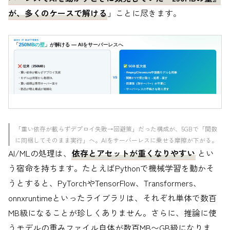
が、多くのケースで解ける
」ことに尽きます。
「重い依存が載らずデプロイ失敗→回避策」だった構成が、5GBで「関数
に同梱してそのまま実行」へ。AIをサーバーレスに乗せる摩擦が下がる。
AI/MLの処理は、
依存とアセットが重くなりやすい
とい
う宿命を持ちます。たとえばPythonで機械学習を動かそ
うとすると、PyTorchやTensorFlow、Transformers、
onnxruntimeといったライブラリは、それぞれ単体で数百
MB級になることが珍しくありません。さらに、推論に使
うモデルの重みファイル自体が数百MB〜GB級になりま