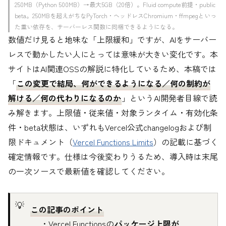
250MB（Python 500MB）→最大5GB（20倍）。Fluid compute前提・public
beta。250MBを超えがちなPyTorch・ヘッドレスChromium・ffmpegといっ
た重い依存を、サーバーレス関数に同梱できるようになる。
数値だけ見ると地味な「上限緩和」ですが、AIをサーバー
レスで動かしたい人にとっては意味が大きい変化です。本
サイトはAI関連OSSの解説に特化しているため、本稿では
「
この変更で結局、何ができるようになる／何の制約が
解ける／何の代わりになるのか
」というAI開発者目線で読
み解きます。上限値・従来値・対象ランタイム・有効化条
件・beta状態は、いずれもVercel公式changelogおよび制
限ドキュメント（
Vercel Functions Limits
）の記載に基づく
確定情報です。仕様は今後変わりうるため、導入時は末尾
の一次ソースで最新値を確認してください。
この記事のポイント
・Vercel Functionsの
パッケージ上限が