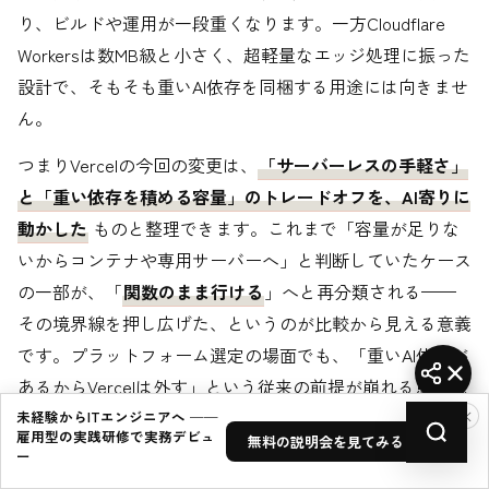
り、ビルドや運用が一段重くなります。一方Cloudflare
Workersは数MB級と小さく、超軽量なエッジ処理に振った
設計で、そもそも重いAI依存を同梱する用途には向きませ
ん。
つまりVercelの今回の変更は、
「サーバーレスの手軽さ」
と「重い依存を積める容量」のトレードオフを、AI寄りに
動かした
ものと整理できます。これまで「容量が足りな
いからコンテナや専用サーバーへ」と判断していたケース
の一部が、「
関数のまま行ける
」へと再分類される——
その境界線を押し広げた、というのが比較から見える意義
です。プラットフォーム選定の場面でも、「重いAI依存が
あるからVercelは外す」という従来の前提が崩れる点は見
×
逃せません。Next.jsなどVercel上で動くアプリに、重いAI
未経験からITエンジニアへ ──
雇用型の実践研修で実務デビュ
無料の説明会を見てみる →
処理を同じ基盤のまま足せるようになるのは、開発体験と
ー
しても無視できない差になります。