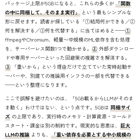
パッケージ上限が5GBになると、これらの多くが
「関数
の中に同梱して、そのまま実行」
という最もシンプルな
形に戻せます。読者が探している「①結局何ができる／②
何を解決する／③何を代替する」に当てはめると——
①
ffmpegやChromium、軽量〜中規模のML依存を含む処理
を、サーバーレス関数1つで動かせる。
②
外部ダウンロー
ドや専用サーバーといった回避策の複雑さを解消する。
③
「重いから」という理由だけで立てていた常時起動サ
ーバーや、別建ての推論用インフラの一部を代替できる
——という整理になります。
ここで誤解を避けたいのは、「5GB載るからLLMがそのま
ま動く」わけではない、という点です。5GBは
同梱サイ
ズ
の上限であり、実行時のメモリ・計算資源・コールド
スタート・課金は別の制約です。現実的な恩恵は、
巨大
LLMの推論
よりも、
「重い依存を必要とする中小規模の