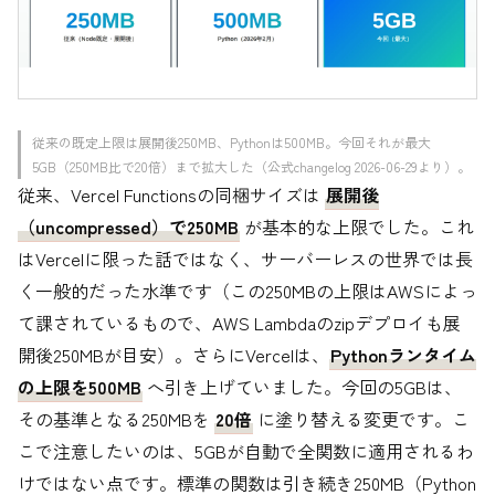
従来の既定上限は展開後250MB、Pythonは500MB。今回それが最大
5GB（250MB比で20倍）まで拡大した（公式changelog 2026-06-29より）。
従来、Vercel Functionsの同梱サイズは
展開後
（uncompressed）で250MB
が基本的な上限でした。これ
はVercelに限った話ではなく、サーバーレスの世界では長
く一般的だった水準です（この250MBの上限はAWSによっ
て課されているもので、AWS Lambdaのzipデプロイも展
開後250MBが目安）。さらにVercelは、
Pythonランタイム
の上限を500MB
へ引き上げていました。今回の5GBは、
その基準となる250MBを
20倍
に塗り替える変更です。こ
こで注意したいのは、5GBが自動で全関数に適用されるわ
けではない点です。標準の関数は引き続き250MB（Python