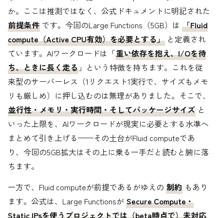
か。ここは推測ではなく、公式ドキュメントに明記された
前提条件
です。今回のLarge Functions（5GB）は
「Fluid
compute（Active CPU有効）を必要とする」
と定義され
ています。AIワークロードは「
重い依存を抱え、I/Oを待
ち、ときに長く走る
」という特徴を持ちます。これを従
来型のサーバーレス（1リクエスト1実行で、サイズもメモ
リも厳しめ）に押し込むのは無理がありました。そこで、
並行性・メモリ・実行時間・そしてパッケージサイズ
と
いった上限を、AIワークロードが現実に必要とする水準へ
まとめて引き上げる——その土台がFluid computeであ
り、今回の5GB拡大はその上に乗る一手だと読むと腑に落
ちます。
一方で、Fluid computeが前提であるがゆえの
制約
もあり
ます。公式は、Large Functionsが
Secure Compute・
Static IPsを使うプロジェクトでは（beta時点で）未対応