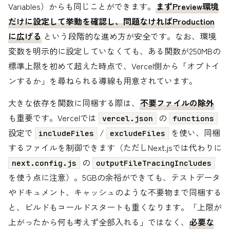
Variables）からも同じことができます。
まずPreview環境
だけに設定して挙動を確認し、問題なければProduction
に広げる
という段階的な進め方が安全です。なお、環境
変数を明示的に設定していなくても、ある関数が250MBの
標準上限を初めて超えた時点で、Vercel側から「オプトイ
ンするか」を尋ねられる導線も用意されています。
大きな依存を関数に同梱する際は、
不要ファイルの除外
も重要です。Vercelでは
の
vercel.json
functions
設定で
/
を使い、同梱
includeFiles
excludeFiles
するファイルを制御できます（ただしNext.jsでは代わりに
の
next.config.js
outputFileTracingIncludes
を使う点に注意）。5GBの余裕ができても、テストデータ
やドキュメント、キャッシュのような不要物まで同梱する
と、ビルドもコールドスタートも重くなります。「上限が
上がったから何も考えず全部入れる」ではなく、
必要な