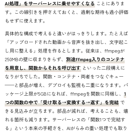
AI処理」をサーバーレスに乗せやすくなる
ことにありま
す。この線引きを押さえておくと、過剰な期待も過小評価
もせずに使えます。
具体的な構成で考えると違いがはっきりします。たとえば
「アップロードされた動画から音声を抜き出し、文字起こ
し用に整える」処理を作るとします。従来は、ffmpegが
250MBの壁に収まりきらず、
別途ffmpeg入りのコンテナ
を用意し、関数からそれを呼び出す
といった二段構えに
なりがちでした。関数・コンテナ・両者をつなぐキュー
——と部品が増え、デプロイも監視も二重になります。パ
ッケージ上限が5GBになれば、ffmpegを関数に同梱し、
1
つの関数の中で「受け取る→変換する→返す」を完結
で
きる見込みが立ちます。部品が減れば、考えることも、壊
れる箇所も減ります。サーバーレスの「関数1つで完結す
る」という本来の手軽さを、AIがらみの重い処理でも取り