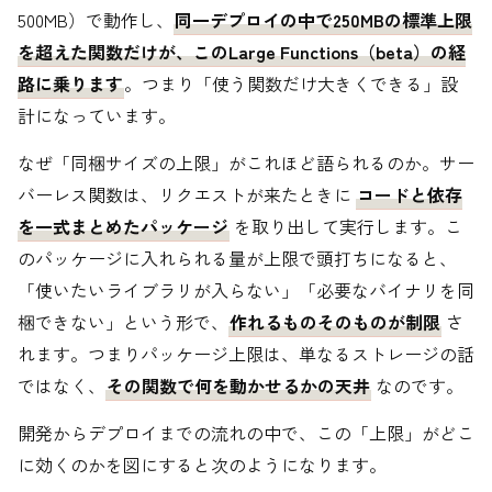
500MB）で動作し、
同一デプロイの中で250MBの標準上限
を超えた関数だけが、このLarge Functions（beta）の経
路に乗ります
。つまり「使う関数だけ大きくできる」設
計になっています。
なぜ「同梱サイズの上限」がこれほど語られるのか。サー
バーレス関数は、リクエストが来たときに
コードと依存
を一式まとめたパッケージ
を取り出して実行します。こ
のパッケージに入れられる量が上限で頭打ちになると、
「使いたいライブラリが入らない」「必要なバイナリを同
梱できない」という形で、
作れるものそのものが制限
さ
れます。つまりパッケージ上限は、単なるストレージの話
ではなく、
その関数で何を動かせるかの天井
なのです。
開発からデプロイまでの流れの中で、この「上限」がどこ
に効くのかを図にすると次のようになります。