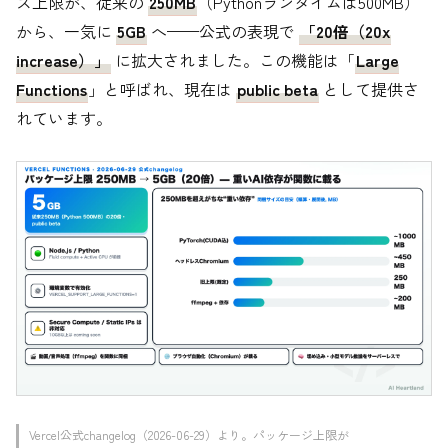
ズ上限が、従来の
250MB
（Pythonランタイムは500MB）
から、一気に
5GB
へ——公式の表現で
「20倍（20x
increase）」
に拡大されました。この機能は「
Large
Functions
」と呼ばれ、現在は
public beta
として提供さ
れています。
Vercel公式changelog（2026-06-29）より。パッケージ上限が