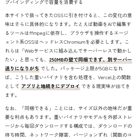
ブバインディングで容量を消費する
本サイトで扱ってきたOSSに引き付けると、この変化の意
味はさらに具体的になります。たとえば動画をAIで編集す
るツールはffmpegに依存し、ブラウザを操作するエージ
ェント系OSSはヘッドレスChromiumを必要とします。こ
れらは「Webサービスに組み込んでサーバーレスで動かし
たい」と思っても、
250MBの壁で同梱できず、別サーバー
送りになりがち
でした。パッケージ上限が5GBになれ
ば、こうした重いバイナリを含む処理を、Vercel上の関数
として
アプリと地続きにデプロイ
できる現実味が出てき
ます。
なお、「同梱できる」ことには、サイズ以外の地味だが重
要な利点もあります。重いバイナリやモデルを外部ストレ
ージから毎回ダウンロードする構成では、ダウンロードの
待ち時間、ネットワーク障害、バージョンずれ（関数のコ