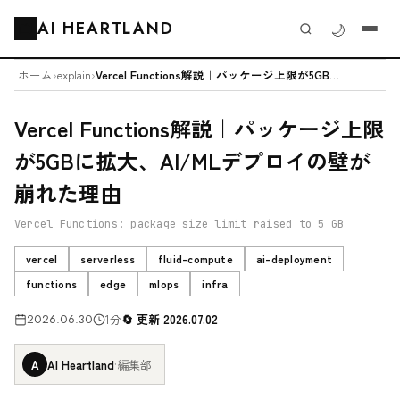
AI HEARTLAND
🌙
🗂️
ホーム
›
explain
›
Vercel Functions解説｜パッケージ上限が5GBに拡大、AI/...
Vercel Functions解説｜パッケージ上限
が5GBに拡大、AI/MLデプロイの壁が
崩れた理由
Vercel Functions: package size limit raised to 5 GB
vercel
serverless
fluid-compute
ai-deployment
functions
edge
mlops
infra
2026.06.30
1分
更新 2026.07.02
A
AI Heartland
·
編集部