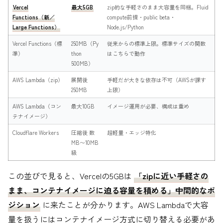
Vercel
最大5GB
zip的な手軽さのまま大容量を同梱。Fluid
Functions（新／
compute前提・public beta・
Large Functions）
Node.js/Python
Vercel Functions（標
250MB（Py
従来からの標準上限。標準サイズの関数
準）
thon
はこちらで動作
500MB）
AWS Lambda（zip）
展開後
手軽だが大きな依存は不可（AWSが課す
250MB
上限）
AWS Lambda（コン
最大10GB
イメージ運用が必要、構成は重め
テナイメージ）
Cloudflare Workers
圧縮後 数
超軽量・エッジ特化
MB〜10MB
級
この並びで見ると、Vercelの5GBは
「zipに近い手軽さの
まま、コンテナイメージに迫る容量を積める」中間的なポ
ジション
に来たことが分かります。AWS Lambdaで大容
量を扱うにはコンテナイメージ方式に切り替える必要があ