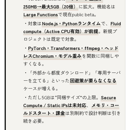
250MB→最大5GB（20倍）
に拡大。機能名は
Large Functions
で現在public beta。
・対象は
Node.js・Pythonランタイム
で、
Fluid
compute（Active CPU有効）が前提
。新規プ
ロジェクトは既定で対象。
・
PyTorch・Transformers・ffmpeg・ヘッド
レスChromium・モデル重み
を関数に同梱しや
すくなる。
・「外部から都度ダウンロード」「専用サーバ
ーを立てる」といった
回避策が要らなくなる
ケースが増える。
・ただし5GBは“同梱サイズ”の上限。
Secure
Compute / Static IPsは未対応
、
メモリ・コー
ルドスタート・課金
は別制約で設計判断は引き
続き必要。