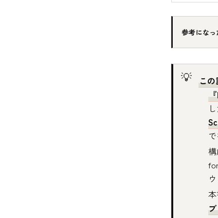
参考になっ
この
『F
し
Sc
で
構
f
ウ
本
ブ