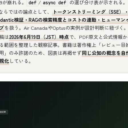
99が崩れる。
/
の選び分け表が示される。
def
async def
Iならではの論点として、
トークンストリーミング（SSE）
ydantic検証・RAGの検索精度とコストの連動・ヒューマ
プ
を扱う。Air CanadaやOptusの実例が設計判断に紐づく
稿は
2026年6月19日（JST）時点
で、PDF原文と公式情報
る範囲を整理した観察記事。書籍は著作権上「レビュー目
用」のみ許諾のため、図表は再掲せず
同じ公知の概念を自
視化
している。