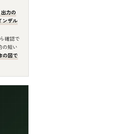
・出力の
ンインザル
。
から確認で
的の短い
作の図で