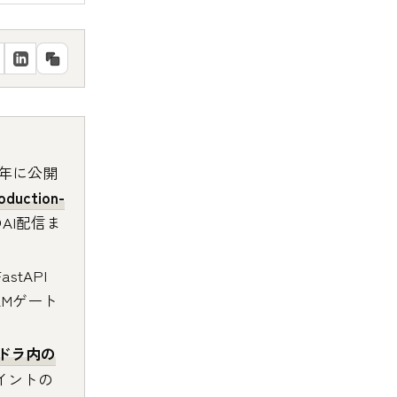
026年に公開
oduction-
AI配信ま
stAPI
LLMゲート
ドラ内の
イントの