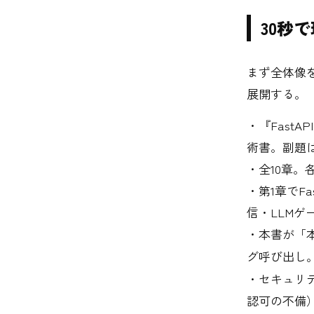
30秒
まず全体像を
展開する。
・『FastAPI
術書。副題は “Fro
・全10章。
・第1章でF
信・LLMゲ
・本書が「
グ呼び出し
・セキュリティ
認可の不備）