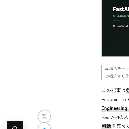
本稿のテー
の概念から
この記事は
Endpoint 
Engineering 
FastAPI
判断
を集め
B!