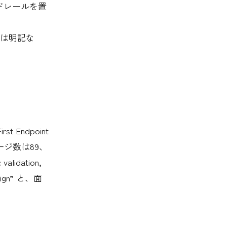
ドレールを置
には明記な
t Endpoint
ージ数は89、
idation,
design” と、面