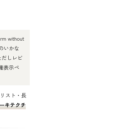
orm without
 （本書のいかな
ただしレビ
著作権表示ペ
リスト・長
ーキテクチ
。