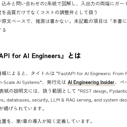
取り込みと問い合わせの2系統で図解し、入出力の両端にガー
度を品質だけでなくコストの調整弁として扱う
DF原文ベースで、推測は書かない。未記載の項目は「本書
する
API for AI Engineers』とは
よると、タイトルは “FastAPI for AI Engineers: From Firs
ion-Scale AI Systems”、発行元は
AI Engineering Insider
、ペ
紙の説明文には、扱う範囲として “REST design, Pydantic val
rns, databases, security, LLM & RAG serving, and system 
問が掲げられています。
位置を、第1章の導入が短く定義しています。