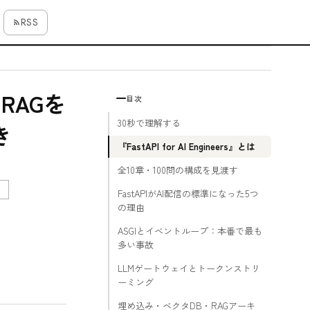
RSS
M・RAGを
目次
30秒で理解する
き
『FastAPI for AI Engineers』とは
全10章・100問の構成を見渡す
c
FastAPIがAI配信の標準になった5つ
の理由
ASGIとイベントループ：本番で最も
多い事故
LLMゲートウェイとトークンストリ
ーミング
埋め込み・ベクタDB・RAGアーキ