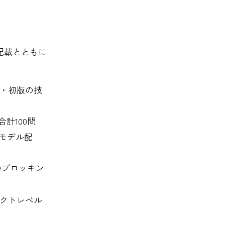
記載とともに
9ページ・初版の技
計100問
でモデル配
のブロッキン
ジェクトレベル