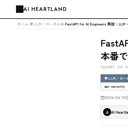
AI HEARTLAND
🗂️
ホーム
›
💬 LLM / ローカルAI
›
FastA
本番で
FastAPI for A
💬 LLM / ロ
api-security
2026.06.19
A
AI Heartl