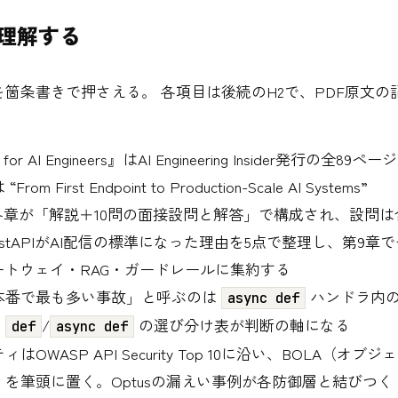
で理解する
箇条書きで押さえる。 各項目は後続のH2で、PDF原文の
 for AI Engineers』はAI Engineering Insider発行の全8
m First Endpoint to Production-Scale AI Systems”
各章が「解説＋10問の面接設問と解答」で構成され、設問は合
astAPIがAI配信の標準になった理由を5点で整理し、第9章
ートウェイ・RAG・ガードレールに集約する
本番で最も多い事故」と呼ぶのは
ハンドラ内
async def
。
/
の選び分け表が判断の軸になる
def
async def
はOWASP API Security Top 10に沿い、BOLA（オブ
を筆頭に置く。Optusの漏えい事例が各防御層と結びつく