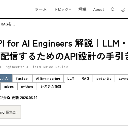
🌙
ホーム
解説
About
トピック
FastAPI for AI Engineers 解説｜LLM・RAGを本...
PI for AI Engineers 解説｜LL
配信するためのAPI設計の手引
I Engineers: A Field-Guide Review
ーカルAI
fastapi
AI Engineering
LLM
RAG
pydantic
asyn
mlops
python
システム設計
2分
更新 2026.06.19
and
·
編集部