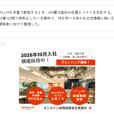
やLLMを本番で配信するとき、API層の設計が品質とコストを左右する
10章100問で体系化した一次資料で、何を学べる本かを公式情報と短い
開発者に向けて整理した。
いて