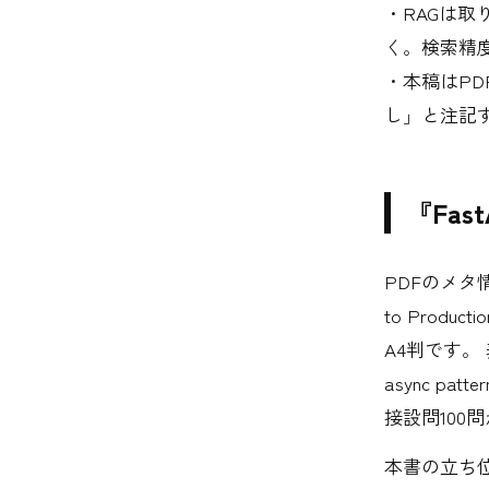
・RAGは
く。検索精
・本稿はP
し」と注記
『Fast
PDFのメタ情報に
to Product
A4判です。 表
async patte
接設問100
本書の立ち