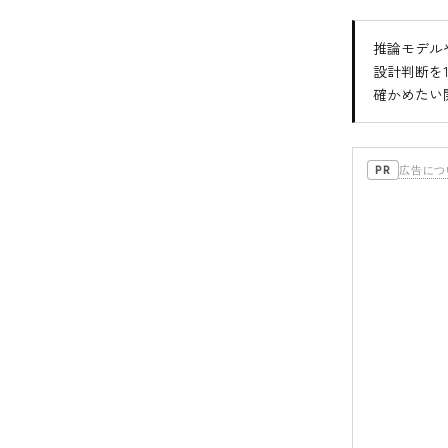
推論モデル
設計判断を
確かめたい
広告につ
PR