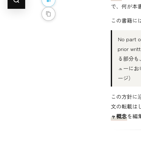
で、何が本
この書籍に
No part o
prior wri
る部分も
ューにおける
ージ）
この方針に
文の転載はし
ャ概念
を編