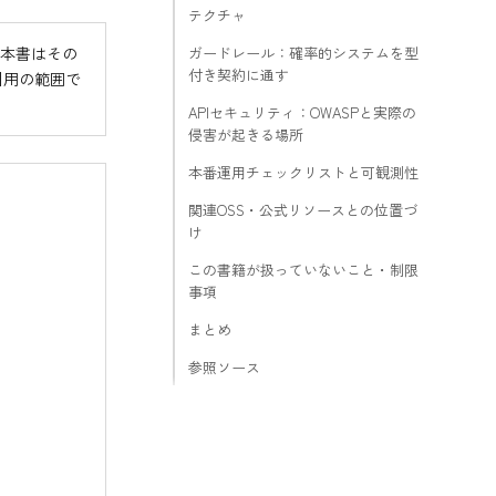
テクチャ
。本書はその
ガードレール：確率的システムを型
付き契約に通す
引用の範囲で
APIセキュリティ：OWASPと実際の
侵害が起きる場所
本番運用チェックリストと可観測性
関連OSS・公式リソースとの位置づ
け
この書籍が扱っていないこと・制限
事項
まとめ
参照ソース