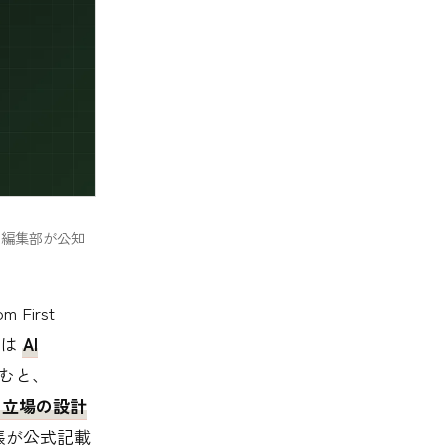
て編集部が公知
m First
発行は
AI
読むと、
る立場の設計
張が公式記載