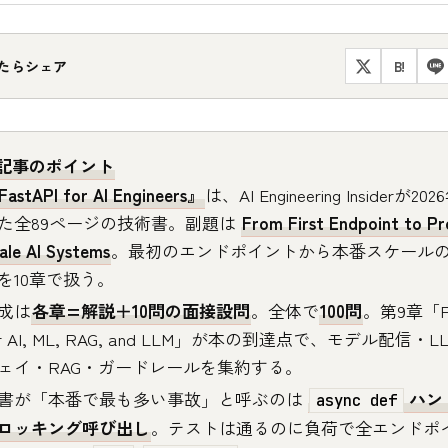
たらシェア
B!
記事のポイント
astAPI for AI Engineers』
は、AI Engineering Insiderが2
た全89ページの技術書。副題は
From First Endpoint to Pr
ale AI Systems
。最初のエンドポイントから本番スケールの
を10章で扱う。
成は
各章=解説＋10問の面接設問
。全体で
100問
。第9章「Fa
or AI, ML, RAG, and LLM」が本の到達点で、モデル配信・
ェイ・RAG・ガードレールを集約する。
書が「本番で最も多い事故」と呼ぶのは
ハン
async def
ロッキング呼び出し
。テストは通るのに負荷で全エンドポ