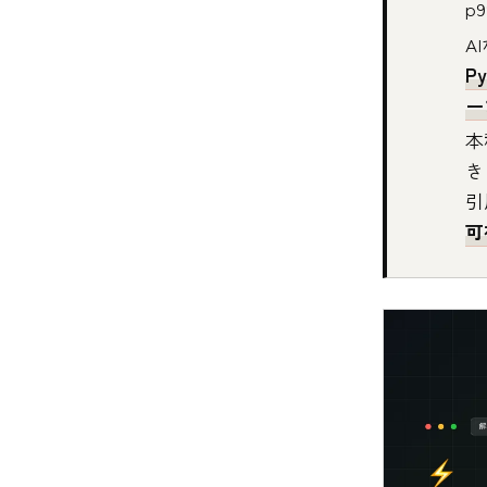
p
A
P
ー
本
き
引
可