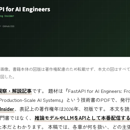
マ画像。書籍本体の図版は著作権配慮のため転載せず、本文の図はすべ
作図した。
観察・解説記事
です。 題材は『FastAPI for AI Engineers: Fro
to Production-Scale AI Systems』という技術書のPDFで、
Insider
、表記上の著作権年は2026年、初版です。 本文を
の入門書ではなく、
推論モデルやLLMをAPIとして本番配信す
た本だとわかります。 本稿では、各章が何を扱い、どの主