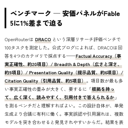
ベンチマーク — 安価パネルがFable
5に1%差まで迫る
OpenRouterは
DRACO
という深層リサーチ評価ベンチで
100タスクを測定した。公式ブログによれば、DRACOは回
答を4つのカテゴリで採点する——
Factual Accuracy（事
実正確性、約20項目）/ Breadth & Depth（広さと深さ、
約9項目）/ Presentation Quality（提示品質、約6項目）/
Citation Quality（引用品質、約5項目）
。項目数が最も多
い事実正確性の重みが大きく、要するに「
根拠を持っ
て、広く深く、読みやすく、引用付きで答えられるか
」
を測るベンチだと理解すればよい。この設計自体が、単発
生成より合議に有利に働く。事実誤認や引用漏れは、複数
モデルを突き合わせると発見されやすいからだ。結果を表