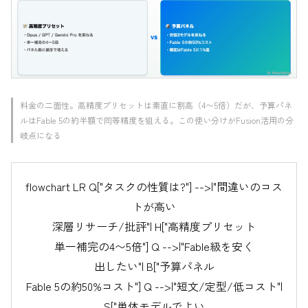
料金の二面性。高精度プリセットは素直に割高（4〜5倍）だが、予算パネ
ルはFable 5の約半額で同等精度を狙える。この使い分けがFusion活用の分
岐点になる
flowchart LR Q["タスクの性質は?"] -->|"間違いのコス
トが高い
深層リサーチ/批評"| H["高精度プリセット
単一補完の4〜5倍"] Q -->|"Fable級を安く
出したい"| B["予算パネル
Fable 5の約50%コスト"] Q -->|"短文/定型/低コスト"|
S["単体モデルでよい