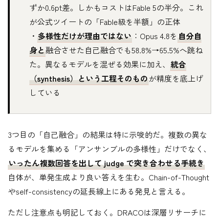
ずか0.6pt差。しかもコストはFable 5の半分。これ
が公式ツイートの「Fable級を半額」の正体
・
多様性だけが理由ではない
：Opus 4.8を
自分自
身と
融合させた自己融合でも58.8%→65.5%へ跳ね
た。異なるモデルを混ぜる効果に加え、
統合
（synthesis）という工程そのもの
が精度を底上げ
している
3つ目の「自己融合」の結果は特に示唆的だ。複数の異な
るモデルを集める「アンサンブルの多様性」だけでなく、
いったん複数回答を出して judge で突き合わせる手続き
自体が、単発生成より良い答えを生む。Chain-of-Thought
やself-consistencyの延長線上にある発見と言える。
ただし注意点も明記しておく。DRACOは深層リサーチに