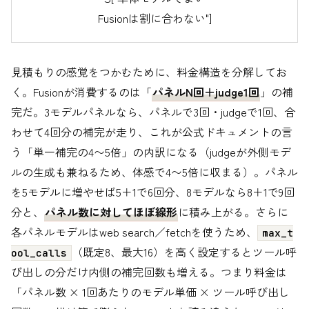
Fusionは割に合わない"]
見積もりの感覚をつかむために、料金構造を分解してお
く。Fusionが消費するのは「
パネルN回＋judge1回
」の補
完だ。3モデルパネルなら、パネルで3回・judgeで1回、合
わせて4回分の補完が走り、これが公式ドキュメントの言
う「単一補完の4〜5倍」の内訳になる（judgeが外側モデ
ルの生成も兼ねるため、体感で4〜5倍に収まる）。パネル
を5モデルに増やせば5＋1で6回分、8モデルなら8＋1で9回
分と、
パネル数に対してほぼ線形
に積み上がる。さらに
各パネルモデルはweb search／fetchを使うため、
max_t
（既定8、最大16）を高く設定するとツール呼
ool_calls
び出しの分だけ内側の補完回数も増える。つまり料金は
「パネル数 × 1回あたりのモデル単価 × ツール呼び出し