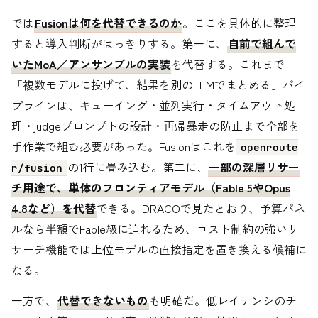
では
Fusionは何を代替できるのか
。ここを具体的に整理
すると導入判断がはっきりする。第一に、
自前で組んで
いたMoA／アンサンブルの実装
を代替する。これまで
「複数モデルに投げて、結果を別のLLMでまとめる」パイ
プラインは、キューイング・並列実行・タイムアウト処
理・judgeプロンプトの設計・再帰暴走の防止まで全部を
手作業で組む必要があった。Fusionはこれを
openroute
の1行に畳み込む。第二に、
一部の深層リサー
r/fusion
チ用途で、単体のフロンティアモデル（Fable 5やOpus
4.8など）を代替
できる。DRACOで見たとおり、予算パネ
ルなら半額でFable級に迫れるため、コスト制約の強いリ
サーチ機能では上位モデルの直接指定を置き換える候補に
なる。
一方で、
代替できないもの
も明確だ。低レイテンシのチ