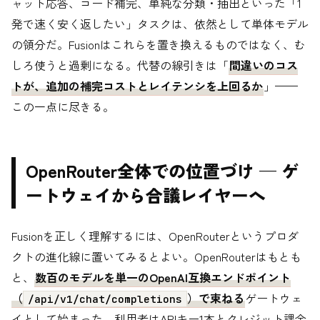
ャット応答、コード補完、単純な分類・抽出といった「1
発で速く安く返したい」タスクは、依然として単体モデル
の領分だ。Fusionはこれらを置き換えるものではなく、む
しろ使うと過剰になる。代替の線引きは「
間違いのコス
トが、追加の補完コストとレイテンシを上回るか
」——
この一点に尽きる。
OpenRouter全体での位置づけ — ゲ
ートウェイから合議レイヤーへ
Fusionを正しく理解するには、OpenRouterというプロダ
クトの進化線に置いてみるとよい。OpenRouterはもとも
と、
数百のモデルを単一のOpenAI互換エンドポイント
（
）で束ねる
ゲートウェ
/api/v1/chat/completions
イとして始まった。利用者はAPIキー1本とクレジット課金