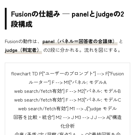
Fusionの仕組み — panelとjudgeの2
段構成
Fusionの動作は、
panel（パネル＝回答者の合議体）
と
judge（判定者）
の2段に分かれる。流れを図にする。
flowchart TD P["ユーザーのプロンプト"] --> F["Fusion
ルーター"] F --> M1["パネル: モデルA
web search/fetch有効"] F --> M2["パネル: モデルB
web search/fetch有効"] F --> M3["パネル: モデルC
web search/fetch有効"] M1 --> J["judge モデル
回答を比較・統合"] M2 --> J M3 --> J J --> A["構造
化分析
合意/矛盾/穴/洞察/盲点"] A --> O["最終回答を合