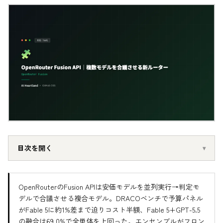
目次を開く
OpenRouterのFusion APIは安価モデルを並列実行→判定モ
デルで合議させる複合モデル。DRACOベンチで予算パネル
がFable 5に約1%差まで迫りコスト半額、Fable 5+GPT-5.5
の融合は69.0%で全単体を上回った。エンセンブルがフロン