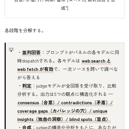
成"]
各段階を分解する。
・
並列回答
：プロンプトがパネルの各モデルに同
時dispatchされる。各モデルは
web search と
web fetch が有効
で、一次ソースを跨いで調べな
がら答える
・
判定
：judgeモデルが全回答を受け取り、比較
分析する。出力は5つの観点に構造化される —
consensus（合意）/ contradictions（矛盾）/
coverage gaps（カバレッジの穴）/ unique
insights（独自の洞察）/ blind spots（盲点）
・
合成
：judgeの構造化分析をもとに、あなたが