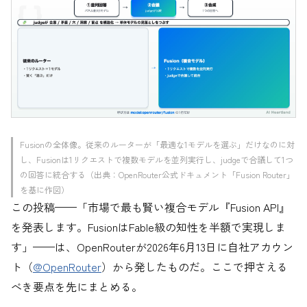
Fusionの全体像。従来のルーターが「最適な1モデルを選ぶ」だけなのに対
し、Fusionは1リクエストで複数モデルを並列実行し、judgeで合議して1つ
の回答に統合する（出典：OpenRouter公式ドキュメント「Fusion Router」
を基に作図）
この投稿——「市場で最も賢い複合モデル『Fusion API』
を発表します。FusionはFable級の知性を半額で実現しま
す」——は、OpenRouterが2026年6月13日に自社アカウン
ト（
@OpenRouter
）から発したものだ。ここで押さえる
べき要点を先にまとめる。