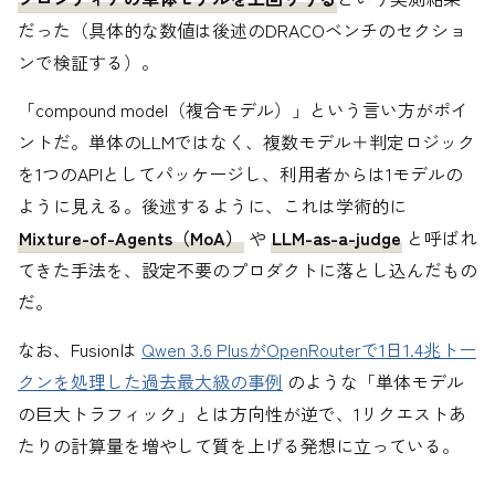
だった（具体的な数値は後述のDRACOベンチのセクショ
ンで検証する）。
「compound model（複合モデル）」という言い方がポイ
ントだ。単体のLLMではなく、複数モデル＋判定ロジック
を1つのAPIとしてパッケージし、利用者からは1モデルの
ように見える。後述するように、これは学術的に
Mixture-of-Agents（MoA）
や
LLM-as-a-judge
と呼ばれ
てきた手法を、設定不要のプロダクトに落とし込んだもの
だ。
なお、Fusionは
Qwen 3.6 PlusがOpenRouterで1日1.4兆トー
クンを処理した過去最大級の事例
のような「単体モデル
の巨大トラフィック」とは方向性が逆で、1リクエストあ
たりの計算量を増やして質を上げる発想に立っている。