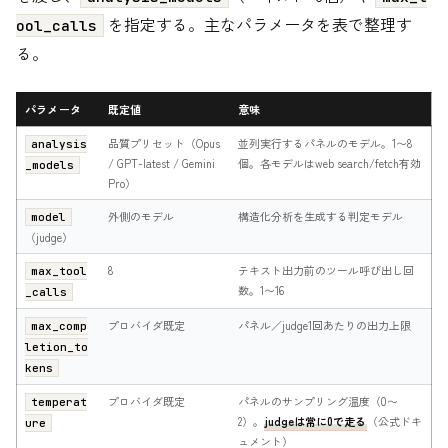
を指定する。主なパラメータを表で整理す
ool_calls
る。
パラメータ
既定値
意味
品質プリセット（Opus
並列実行するパネルのモデル。1〜8
analysis
/ GPT-latest / Gemini
個。各モデルはweb search/fetch有効
_models
Pro）
外側のモデル
構造化分析を生成する判定モデル
model
（judge）
8
テキスト出力前のツール呼び出し回
max_tool
数。1〜16
_calls
プロバイダ既定
パネル／judge1回あたりの出力上限
max_comp
letion_to
kens
プロバイダ既定
パネルのサンプリング温度（0〜
temperat
2）。
judgeは常に0で走る
（公式ドキ
ure
ュメント）