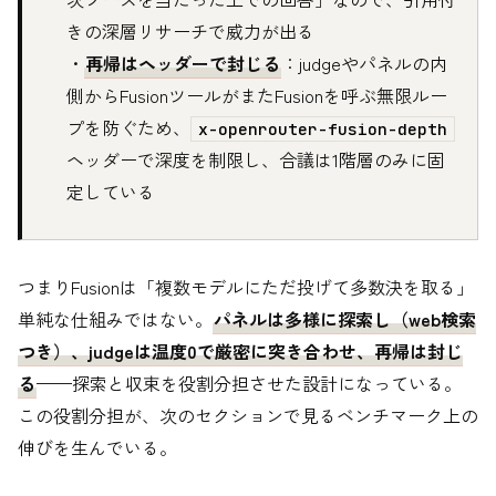
きの深層リサーチで威力が出る
・
再帰はヘッダーで封じる
：judgeやパネルの内
側からFusionツールがまたFusionを呼ぶ無限ルー
プを防ぐため、
x-openrouter-fusion-depth
ヘッダーで深度を制限し、合議は1階層のみに固
定している
つまりFusionは「複数モデルにただ投げて多数決を取る」
単純な仕組みではない。
パネルは多様に探索し（web検索
つき）、judgeは温度0で厳密に突き合わせ、再帰は封じ
る
——探索と収束を役割分担させた設計になっている。
この役割分担が、次のセクションで見るベンチマーク上の
伸びを生んでいる。