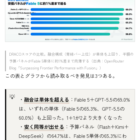
DRACOスコアの比較。融合構成（青緑バー上位）が単体を上回り、半額の
予算パネルがFable 5単体に約1%差まで肉薄する（出典：OpenRouter
Blog「Surpassing Frontier Performance with Fusion」）
この表とグラフから読み取るべき発見は3つある。
・
融合は単体を超える
：Fable 5＋GPT-5.5の69.0%
は、いずれの単体（Fable 5の65.3%、GPT-5.5の
60.0%）も上回った。1+1が2より大きくなった
・
安く同等が出せる
：予算パネル（Flash＋Kimi＋
DeepSeek）の64.7%は、Fable 5単体の65.3%にわ