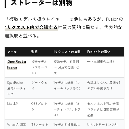
ストレーターは別物
「複数モデルを扱うレイヤー」は他にもあるが、Fusionの
1リクエスト内で合議する
性質は質的に異なる。代表的な
選択肢と並べる。
ツール
形態
1リクエストの挙動
Fusionとの違い
OpenRouter
複合モデル
複数モデルを並列
—（本記事の主役）
Fusion
（マネージ
→judgeで合議→合
ド）
成
OpenRouter
ゲートウェ
1モデルに送る（フ
合議はしない。最適な1
通常ルーティ
イ
ォールバックあり）
モデルを選ぶだけ
ング
LiteLLM
OSSプロキ
1モデルに送る（ル
セルフホスト可。合議
シ
ーティング/リトラ
ロジックは自前実装が
イ）
必要
Vercel AI SDK
TSツールキ
1モデルを抽象化し
UI/ストリーミング向