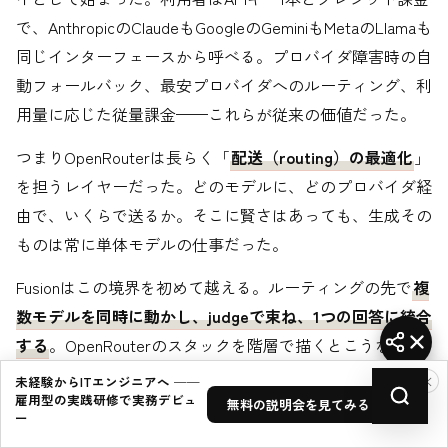
で、AnthropicのClaudeもGoogleのGeminiもMetaのLlamaも
同じインターフェースから呼べる。プロバイダ障害時の自
動フォールバック、最安プロバイダへのルーティング、利
用量に応じた従量課金——これらが従来の価値だった。
つまりOpenRouterは長らく「
配送（routing）の最適化
」
を担うレイヤーだった。どのモデルに、どのプロバイダ経
由で、いくらで送るか。そこに賢さはあっても、生成その
ものは常に単体モデルの仕事だった。
Fusionはこの境界を初めて越える。ルーティングの先で
複
数モデルを同時に動かし、judgeで束ね、1つの回答に統合
する
。OpenRouterのスタックを階層で描くとこうなる。
×
未経験からITエンジニアへ ──
雇用型の実践研修で実務デビュ
無料の説明会を見てみる →
ー