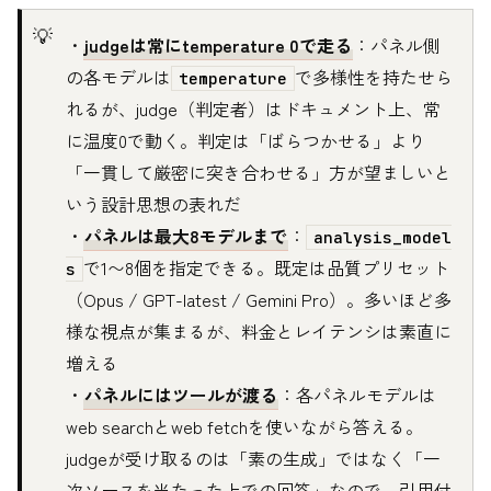
・
judgeは常にtemperature 0で走る
：パネル側
の各モデルは
で多様性を持たせら
temperature
れるが、judge（判定者）はドキュメント上、常
に温度0で動く。判定は「ばらつかせる」より
「一貫して厳密に突き合わせる」方が望ましいと
いう設計思想の表れだ
・
パネルは最大8モデルまで
：
analysis_model
で1〜8個を指定できる。既定は品質プリセット
s
（Opus / GPT-latest / Gemini Pro）。多いほど多
様な視点が集まるが、料金とレイテンシは素直に
増える
・
パネルにはツールが渡る
：各パネルモデルは
web searchとweb fetchを使いながら答える。
judgeが受け取るのは「素の生成」ではなく「一
次ソースを当たった上での回答」なので、引用付