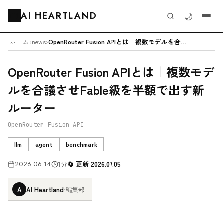
AI HEARTLAND
🌙
🗂️
ホーム
›
news
›
OpenRouter Fusion APIとは｜複数モデルを合議させFab...
OpenRouter Fusion APIとは｜複数モデ
ルを合議させFable級を半額で出す新
ルーター
OpenRouter Fusion API
llm
agent
benchmark
2026.06.14
1分
更新 2026.07.05
A
AI Heartland
·
編集部