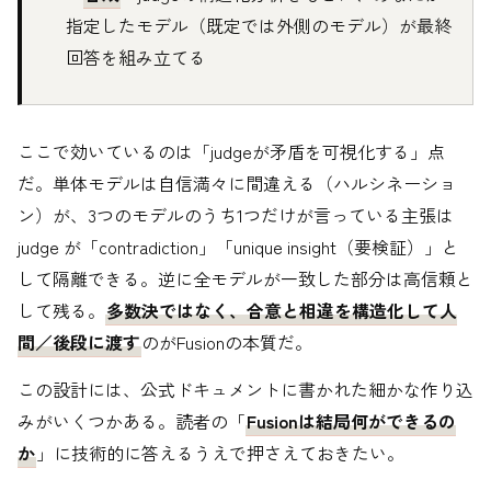
指定したモデル（既定では外側のモデル）が最終
回答を組み立てる
ここで効いているのは「judgeが矛盾を可視化する」点
だ。単体モデルは自信満々に間違える（ハルシネーショ
ン）が、3つのモデルのうち1つだけが言っている主張は
judge が「contradiction」「unique insight（要検証）」と
して隔離できる。逆に全モデルが一致した部分は高信頼と
して残る。
多数決ではなく、合意と相違を構造化して人
間／後段に渡す
のがFusionの本質だ。
この設計には、公式ドキュメントに書かれた細かな作り込
みがいくつかある。読者の「
Fusionは結局何ができるの
か
」に技術的に答えるうえで押さえておきたい。