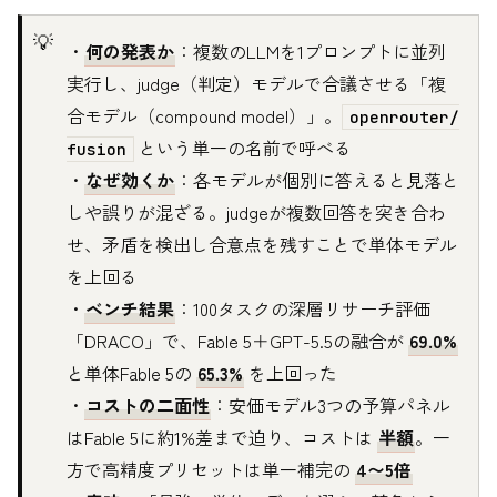
・
何の発表か
：複数のLLMを1プロンプトに並列
実行し、judge（判定）モデルで合議させる「複
合モデル（compound model）」。
openrouter/
という単一の名前で呼べる
fusion
・
なぜ効くか
：各モデルが個別に答えると見落と
しや誤りが混ざる。judgeが複数回答を突き合わ
せ、矛盾を検出し合意点を残すことで単体モデル
を上回る
・
ベンチ結果
：100タスクの深層リサーチ評価
「DRACO」で、Fable 5＋GPT-5.5の融合が
69.0%
と単体Fable 5の
65.3%
を上回った
・
コストの二面性
：安価モデル3つの予算パネル
はFable 5に約1%差まで迫り、コストは
半額
。一
方で高精度プリセットは単一補完の
4〜5倍