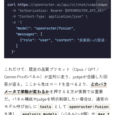
curl https:
//openrouter.ai/api/v1/chat/completions \

Copy
  -H "Authorization: Bearer $OPENROUTER_API_KEY" \

  -H "Content-Type: application/json" \

  -d '{
"model"
: 
"openrouter/fusion"
,

"messages"
: [

      {
"role"
: 
"user"
, 
"content"
: 
"炭素税への賛成・反
    ]

これだけで、既定の品質プリセット（Opus / GPT /
Gemini Proのパネル）が並列に走り、judgeが合議した回
答が返る。ここから先はコードを並べるより、
どのパラ
メータで挙動が変わるか
を押さえる方が実務では重要
だ。パネル構成やjudgeを明示制御したい場合は、通常の
モデル呼び出しに
として
tools
openrouter:fusion
を渡し、
（パネル1〜8個）や
analysis_models
max_t