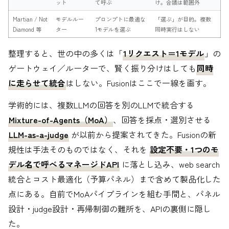
ット
て呼ぶ
け。合議は範囲外
Martian / Not
モデルルー
プロンプトに最適な
「選ぶ」が目的。複数
Diamond 等
ター
1モデルを選ぶ
同時実行はしない
整理すると、世の中の多くは「
1リクエスト＝1モデル
」の
ゲートウェイ／ルーターで、賢く振り分けはしても
同時
に走らせて統合
はしない。Fusionはここで一線を画す。
学術的には、複数LLMの回答を別のLLMで統合する
Mixture-of-Agents（MoA）
、回答を採点・選別させる
LLM-as-a-judge
が以前から提案されてきた。Fusionの新
規性は手法そのものではなく、それを
設定不要・1つのモ
デル名で呼べるマネージドAPI
に落とし込み、web search
統合とコスト最適化（予算パネル）まで含めて製品化した
点にある。自前でMoAパイプラインを組む手間と、パネル
設計・judge設計・再帰制御の難所を、APIの裏側に隠し
た。