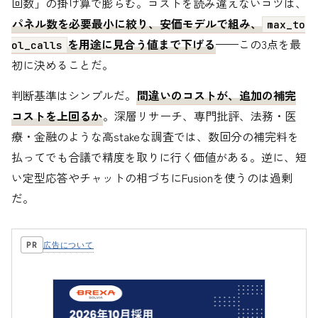
回数」の掛け算で膨らむ。コストを読み違えないコツは、
パネル数を必要最小に絞り、安価モデルで組み、
max_to
を用途に見合う値まで下げる
——この3点を最
ol_calls
初に決めることだ。
判断基準はシンプルだ。
間違いのコストが、追加の補完
コストを上回るか
。深層リサーチ、専門批評、法務・医
療・金融のような高stakeな調査では、数回分の補完料を
払ってでも合議で精度を取りに行く価値がある。逆に、短
い定型応答やチャットの相づちにFusionを使うのは過剰
だ。
広告について
PR