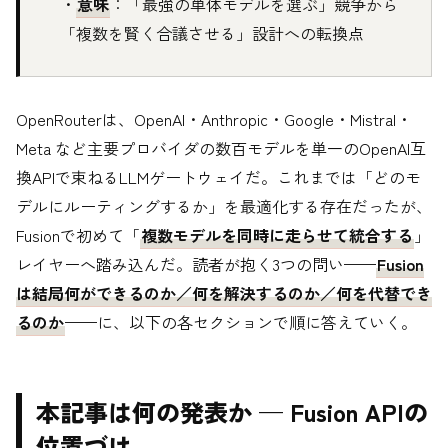
・
意味
：「最強の単体モデルを選ぶ」競争から
「複数を賢く合議させる」設計への転換点
OpenRouterは、OpenAI・Anthropic・Google・Mistral・
Meta など主要プロバイダの数百モデルを単一のOpenAI互
換APIで束ねるLLMゲートウェイだ。これまでは「どのモ
デルにルーティングするか」を最適化する存在だったが、
Fusionで初めて「
複数モデルを同時に走らせて統合する
」
レイヤーへ踏み込んだ。読者が抱く3つの問い——
Fusion
は結局何ができるのか／何を解決するのか／何を代替でき
るのか
——に、以下の各セクションで順に答えていく。
本記事は何の発表か — Fusion APIの
位置づけ