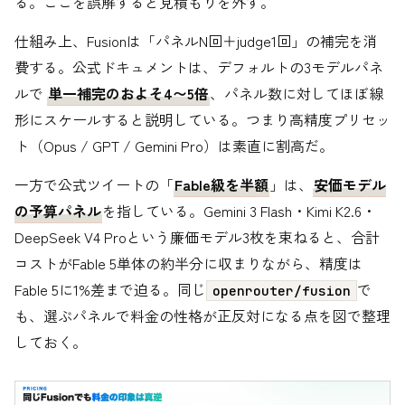
る。ここを誤解すると見積もりを外す。
仕組み上、Fusionは「パネルN回＋judge1回」の補完を消
費する。公式ドキュメントは、デフォルトの3モデルパネ
ルで
単一補完のおよそ4〜5倍
、パネル数に対してほぼ線
形にスケールすると説明している。つまり高精度プリセッ
ト（Opus / GPT / Gemini Pro）は素直に割高だ。
一方で公式ツイートの「
Fable級を半額
」は、
安価モデル
の予算パネル
を指している。Gemini 3 Flash・Kimi K2.6・
DeepSeek V4 Proという廉価モデル3枚を束ねると、合計
コストがFable 5単体の約半分に収まりながら、精度は
Fable 5に1%差まで迫る。同じ
で
openrouter/fusion
も、選ぶパネルで料金の性格が正反対になる点を図で整理
しておく。