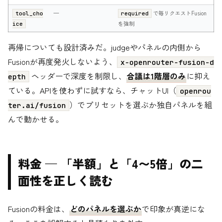
—
で毎リクエストFusion
tool_cho
required
を強制
ice
再帰についても設計済みだ。judgeやパネルの内側から
Fusionが再度発火しないよう、
x-openrouter-fusion-d
ヘッダーで深度を制限し、
合議は1階層のみ
に抑え
epth
ている。APIを使わずに試すなら、チャットUI（
openrou
）でプリセットを選ぶか独自パネルを組
ter.ai/fusion
んで動かせる。
料金 — 「半額」と「4〜5倍」の二
面性を正しく読む
Fusionの料金は、
どのパネルを選ぶか
で印象が真逆にな