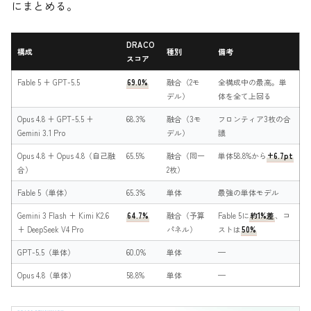
にまとめる。
DRACO
構成
種別
備考
スコア
Fable 5 + GPT-5.5
69.0%
融合（2モ
全構成中の最高。単
デル）
体を全て上回る
Opus 4.8 + GPT-5.5 +
68.3%
融合（3モ
フロンティア3枚の合
Gemini 3.1 Pro
デル）
議
Opus 4.8 + Opus 4.8（自己融
65.5%
融合（同一
単体58.8%から
+6.7pt
合）
2枚）
Fable 5（単体）
65.3%
単体
最強の単体モデル
Gemini 3 Flash + Kimi K2.6
64.7%
融合（予算
Fable 5に
約1%差
、コ
+ DeepSeek V4 Pro
パネル）
ストは
50%
GPT-5.5（単体）
60.0%
単体
—
Opus 4.8（単体）
58.8%
単体
—