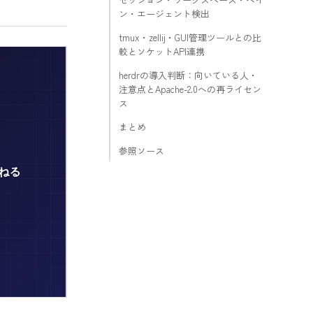
ン・エージェント検出
tmux・zellij・GUI管理ツールとの比
較とソケットAPI連携
herdrの導入判断：向いている人・
注意点とApache-2.0への再ライセン
ス
まとめ
参照ソース