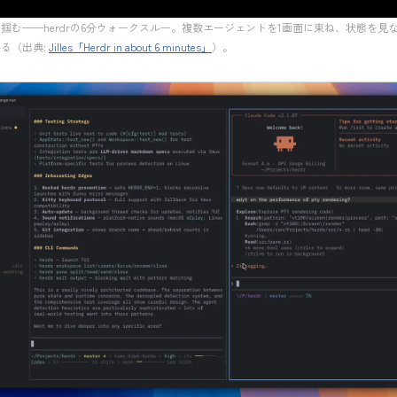
掴む——herdrの6分ウォークスルー。複数エージェントを1画面に束ね、状態を見
る（出典:
Jilles「Herdr in about 6 minutes」
）。