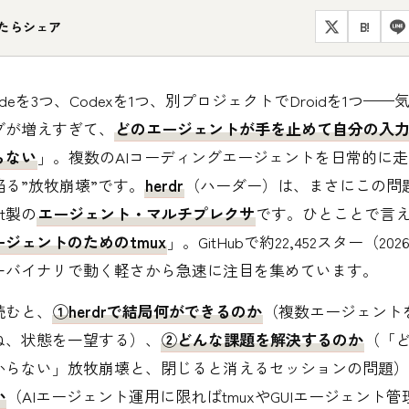
たらシェア
B!
 Codeを3つ、Codexを1つ、別プロジェクトでDroidを1つ—
ブが増えすぎて、
どのエージェントが手を止めて自分の入
らない
」。複数のAIコーディングエージェントを日常的に
る”放牧崩壊”です。
herdr
（ハーダー）は、まさにこの問
t製の
エージェント・マルチプレクサ
です。ひとことで言
ジェントのためのtmux
」。GitHubで約22,452スター（20
一バイナリで動く軽さから急速に注目を集めています。
読むと、
①herdrで結局何ができるのか
（複数エージェント
ね、状態を一望する）、
②どんな課題を解決するのか
（「
からない」放牧崩壊と、閉じると消えるセッションの問題）
か
（AIエージェント運用に限ればtmuxやGUIエージェント