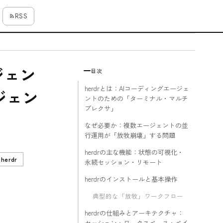
RSS
ジェン
目次
herdrとは：AIコーディングエージェ
ジェン
ントのための「ターミナル・マルチ
プレクサ」
なぜ必要か：複数エージェントの並
行運用が「放牧崩壊」する問題
herdrの主な機能：状態の可視化・
herdr
永続セッション・リモート
herdrのインストールと基本操作
典型的な「放牧」ワークフロー
herdrの仕組みとアーキテクチャ：
セッション・ワークスペース・ペイ