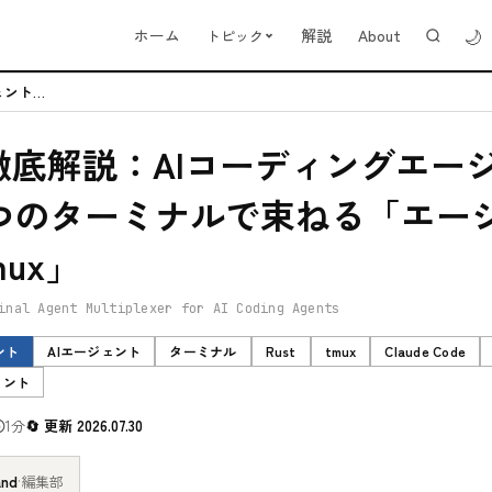
🌙
ホーム
解説
About
トピック
herdr徹底解説：AIコーディングエージェントを1つのターミナルで束ねる...
dr徹底解説：AIコーディングエー
つのターミナルで束ねる「エー
mux」
inal Agent Multiplexer for AI Coding Agents
ント
AIエージェント
ターミナル
Rust
tmux
Claude Code
ェント
1分
更新 2026.07.30
and
·
編集部