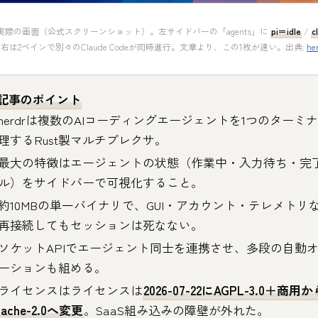
rの実際の画面（公式スクリーンショット）。左サイドバーの「agents」に
pi＝idle
/
c
は2ペインで別々のClaude Codeが同時進行。文章より、この1枚が速い。出典:
he
記事のポイント
herdrは複数のAIコーディングエージェントを1つのターミ
理するRust製マルチプレクサ。
最大の特徴はエージェントの状態（作業中・入力待ち・完
ル）をサイドバーで可視化すること。
約10MBの単一バイナリで、GUI・アカウント・テレメトリな
再接続してもセッションは死なない。
ソケットAPIでエージェント同士を連携させ、多段の自動
ーションも組める。
ライセンスはライセンスは
2026-07-22にAGPL-3.0＋商用か
pache-2.0へ変更
。SaaS組み込みの障壁が外れた。