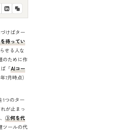
—気づけばター
力を待ってい
走らせる人な
題のために作
えば「
AIコー
26年7月時点）
を1つのター
どれが止まっ
、
③何を代
管理ツールの代