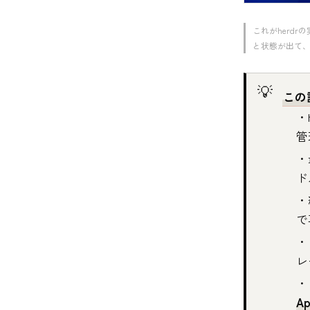
これがherd
と状態が出て、右
この
・
管
・
ド
・
で
・
レ
・
A