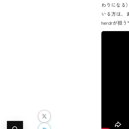
わりになる
いる方は、
herdrが
B!