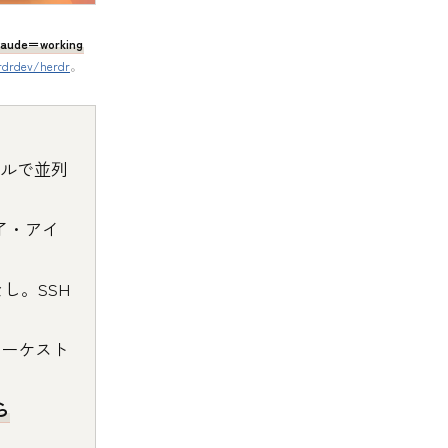
laude＝working
rdrdev/herdr
。
ナルで並列
了・アイ
し。SSH
オーケスト
ら