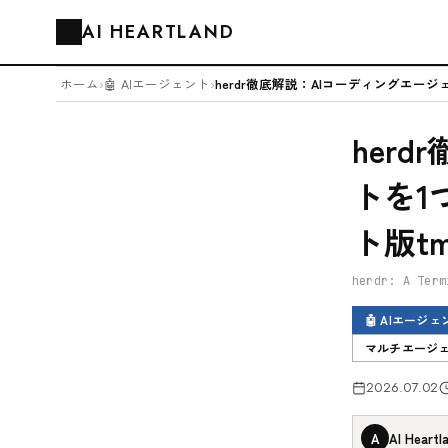
AI HEARTLAND
🗂️
ホーム
›
🤖 AIエージェント
›
her
トを1
ト版t
herdr: A Term
🤖 AIエージェ
マルチエージ
2026.07.02
A
AI Heartl