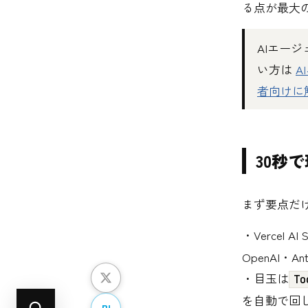
る点が最大
AIエー
い方は
A
者向けに解
30秒で理
まず要点だ
・Vercel A
OpenAI・A
・目玉は
To
を自動で回
B!