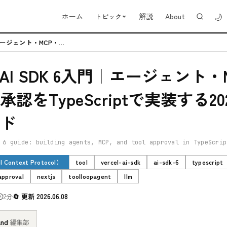
🌙
ホーム
解説
About
トピック
Vercel AI SDK 6入門｜エージェント・MCP・ツール承認をTy...
el AI SDK 6入門｜エージェント
認をTypeScriptで実装する20
ド
 6 guide: building agents, MCP, and tool approval in TypeScrip
 Context Protocol）
tool
vercel-ai-sdk
ai-sdk-6
typescript
approval
nextjs
toolloopagent
llm
2分
更新 2026.06.08
and
·
編集部