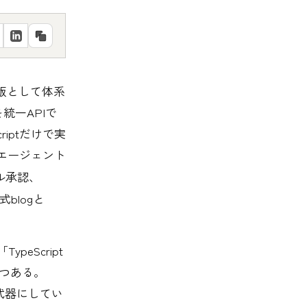
最新版として体系
ルを統一APIで
iptだけで実
エージェント
ル承認、
式blogと
peScript
つつある。
を武器にしてい