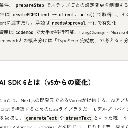
条件、
でステップごとの設定変更を制御す
prepareStep
CPは
→
で取得し、そ
createMCPClient
client.tools()
gentに渡すだけ。承認は
一行で有効化
needsApproval
5資産は
で大半が移行可能。LangChain.js・Microsoft
codemod
rameworkとの棲み分けは「TypeScript完結度」で考える
el AI SDK 6とは（v5からの変化）
I SDK 6とは、Next.jsの開発元であるVercelが提供する、AI
eScriptで構築するためのOSSライブラリだ。モデルプロバ
異を吸収し、
や
といった統一イ
generateText
streamText
nAI・Anthropic・Googleなどを同じコードのまま差し替