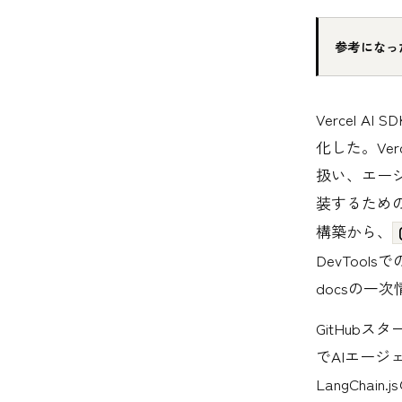
参考になっ
Vercel 
化した。Verc
扱い、エージ
装するため
構築から、
DevTool
docsの一
GitHubス
でAIエー
LangCh