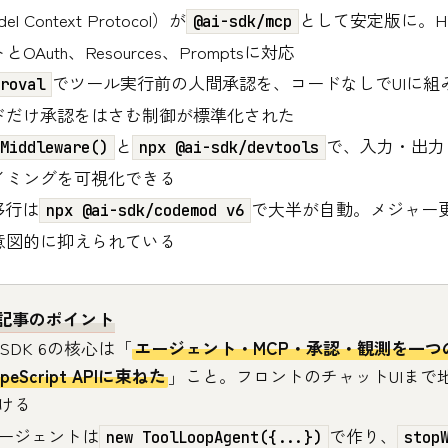
l Context Protocol）が
として安定版に。HTT
@ai-sdk/mcp
Auth、Resources、Promptsに対応
でツール実行前の人間承認を、コードなしでUIに組
roval
ドだけ承認をはさむ制御が標準化された
と
で、入力・出力
Middleware()
npx @ai-sdk/devtools
イミングを可視化できる
移行は
で大半が自動。メジャー
npx @ai-sdk/codemod v6
意図的に抑えられている
記事のポイント
I SDK 6の核心は「
エージェント・MCP・承認・観測を一つ
ypeScript APIに束ねた
」こと。フロントのチャットUIまで
ける
ージェントは
で作り、
new ToolLoopAgent({...})
stop