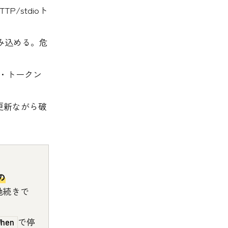
P/stdioト
み込める。危
・トークン
更新ながら破
の
地続きで
で停
When