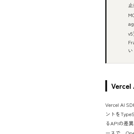
止
M
a
v
F
い
Verc
Vercel A
ントをTyp
るAPIの差
ースで、Ope