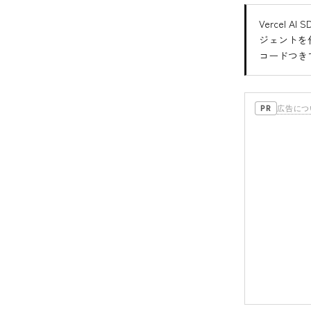
Vercel A
ジェントを
コードつき
広告につ
PR