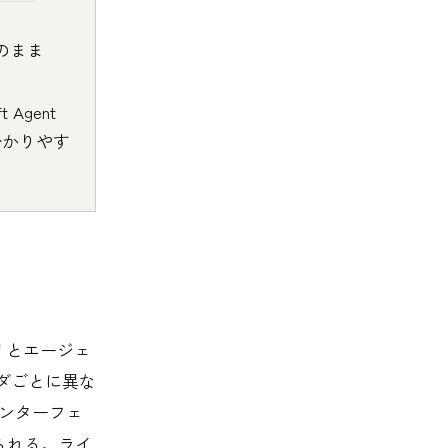
る
のまま
 Agent
と分かりやす
アプリとエージェ
イダごとに異な
ンターフェ
えられる。ライ