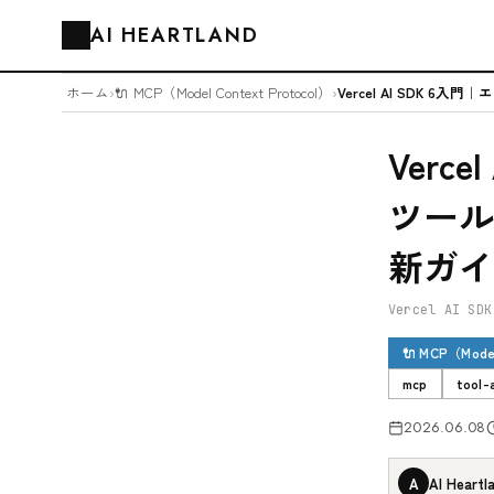
AI HEARTLAND
🗂️
ホーム
›
🔌 MCP（Model Context Protocol）
›
Verc
ツール承
新ガイ
Vercel AI SDK
🔌 MCP（Model
mcp
tool-
2026.06.08
A
AI Heartl