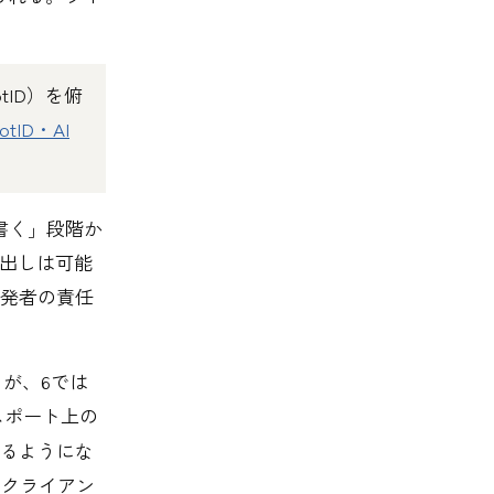
otID）を俯
tID・AI
。
書く」段階か
び出しは可能
発者の責任
トが、6では
スポート上の
扱えるようにな
はクライアン