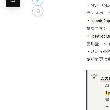
・MCP（Mode
ランスポートとO
・
needsApp
険なコマン
・
devTools
使用量・タ
・v5からの
壊的変更は
この
A
T
書
エ