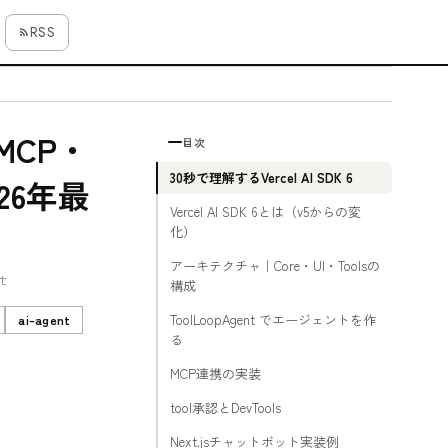
RSS
・MCP・
目次
30秒で理解するVercel AI SDK 6
26年最
Vercel AI SDK 6とは（v5からの変
化）
アーキテクチャ｜Core・UI・Toolsの
t
構成
ToolLoopAgent でエージェントを作
ai-agent
る
MCP連携の実装
tool承認とDevTools
Next.jsチャットボット実装例