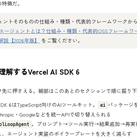
の特徴だ。
ジェントそのものの仕組み・種類・代表的フレームワークか
Iエージェントとは？仕組み・種類・代表的OSSフレームワ
説【2026年版】
をご覧ください。
解するVercel AI SDK 6
け先に押さえる。細部はこのあとのセクションで順に掘り下
I SDK 6はTypeScript向けのAIツールキット。
パッケージ
ai
nthropic・Googleなどを統一APIで切り替えられる
。プロンプト→ツール実行→結果追加→再実
olLoopAgent
し、エージェント実装のボイラープレートを大きく減らす