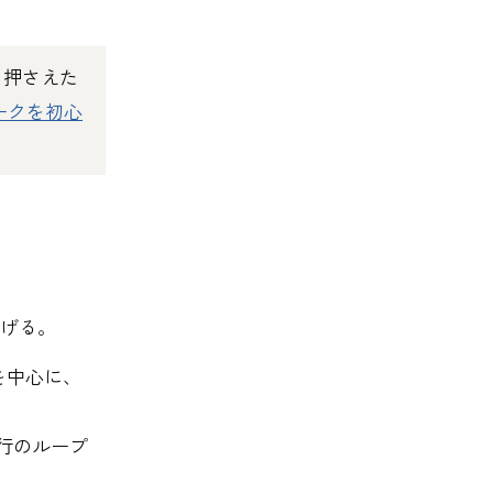
ら押さえた
ークを初心
げる。
を中心に、
行のループ