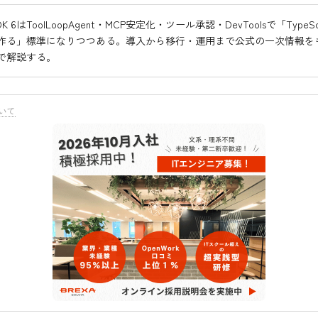
I SDK 6はToolLoopAgent・MCP安定化・ツール承認・DevToolsで「TypeS
作る」標準になりつつある。導入から移行・運用まで公式の一次情報を
で解説する。
いて