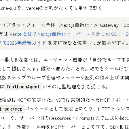
che-2.0で、Vercelの契約がなくても単体で動く。
というプラットフォーム全体（Next.js最適化・AI Gateway・B
方は
Vercelとは？Next.js最適化サーバーレスからAI SDK・Bo
ayまで2026年最新ガイド
を先に読むと位置づけが掴みやすい
への一番大きな変化は、エージェント機能が「自分でループを
として提供される」段階へ進んだことだ。v5でもツール呼
複数ステップのループ管理やメッセージ配列の積み上げは開
は
がその定型処理を引き受ける。
ToolLoopAgent
換点はMCPの安定化だ。v5では実験的だったMCPサポー
パッケージとして安定版になり、HTTPトラン
i-sdk/mcp
フローや、サーバー側のResources・Promptsまで正式に
により「外部ツール群をMCPサーバーとして立て、SDK側