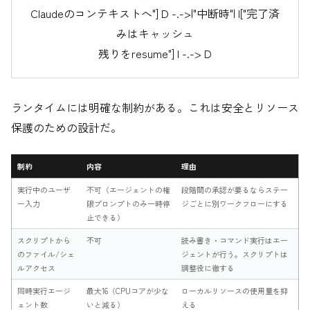
Claudeのコンテキストへ"] D -.->|"中断時"| I["完了済
みはキャッシュ
残りをresume"] I -.-> D
ランタイムには明確な制約がある。これは安全とリソース
保護のための設計だ。
制約
内容
理由
実行中のユーザ
不可（エージェントの権
段階間の承認が要るならステー
ー入力
限プロンプトのみ一時停
ジごとに別ワークフローにする
止できる）
スクリプトから
不可
読み書き・コマンド実行はエー
のファイル/シェ
ジェントが行う。スクリプトは
ルアクセス
調整役に徹する
同時実行エージ
最大16（CPUコアが少な
ローカルリソースの使用量を抑
ェント数
いと減る）
える