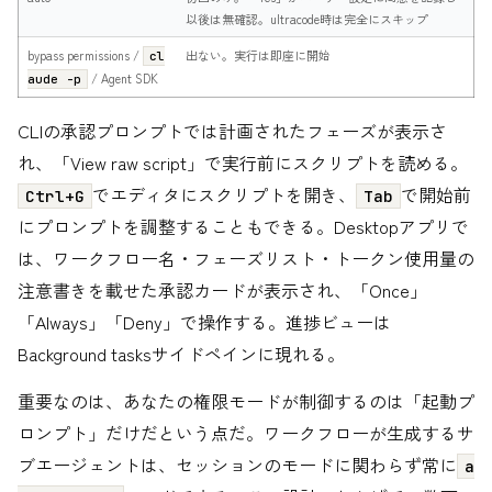
以後は無確認。ultracode時は完全にスキップ
bypass permissions /
出ない。実行は即座に開始
cl
/ Agent SDK
aude -p
CLIの承認プロンプトでは計画されたフェーズが表示さ
れ、「View raw script」で実行前にスクリプトを読める。
でエディタにスクリプトを開き、
で開始前
Ctrl+G
Tab
にプロンプトを調整することもできる。Desktopアプリで
は、ワークフロー名・フェーズリスト・トークン使用量の
注意書きを載せた承認カードが表示され、「Once」
「Always」「Deny」で操作する。進捗ビューは
Background tasksサイドペインに現れる。
重要なのは、あなたの権限モードが制御するのは「起動プ
ロンプト」だけだという点だ。ワークフローが生成するサ
ブエージェントは、セッションのモードに関わらず常に
a