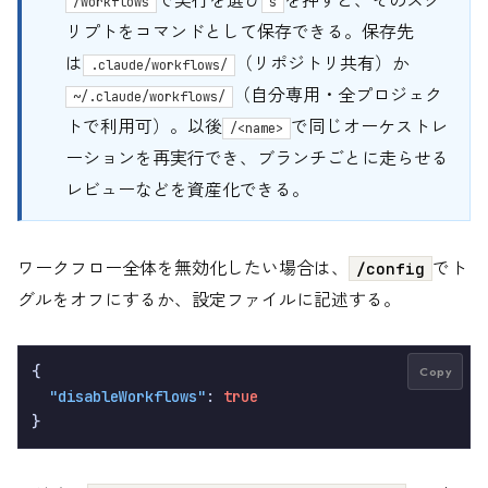
/workflows
s
リプトをコマンドとして保存できる。保存先
は
（リポジトリ共有）か
.claude/workflows/
（自分専用・全プロジェク
~/.claude/workflows/
トで利用可）。以後
で同じオーケストレ
/<name>
ーションを再実行でき、ブランチごとに走らせる
レビューなどを資産化できる。
ワークフロー全体を無効化したい場合は、
でト
/config
グルをオフにするか、設定ファイルに記述する。
{
Copy
"disableWorkflows"
:
true
}