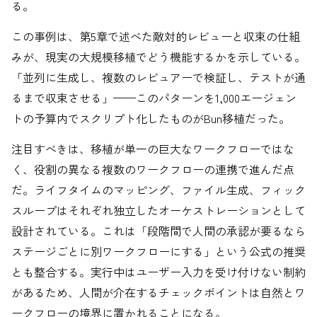
る。
この事例は、第5章で述べた敵対的レビューと収束の仕組
みが、現実の大規模移植でどう機能するかを示している。
「並列に生成し、複数のレビュアーで検証し、テストが通
るまで収束させる」——このパターンを1,000エージェン
トの予算内でスクリプト化したものがBun移植だった。
注目すべきは、移植が単一の巨大なワークフローではな
く、役割の異なる複数のワークフローの連携で進んだ点
だ。ライフタイムのマッピング、ファイル生成、フィック
スループはそれぞれ独立したオーケストレーションとして
設計されている。これは「段階間で人間の承認が要るなら
ステージごとに別ワークフローにする」という公式の推奨
とも整合する。実行中はユーザー入力を受け付けない制約
があるため、人間が介在するチェックポイントは自然とワ
ークフローの境界に置かれることになる。