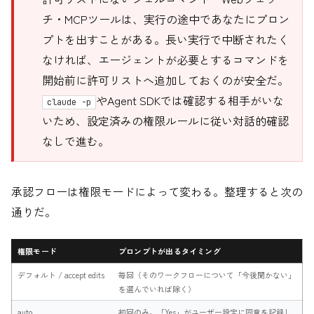
チ・MCPツールは、実行の途中であなたにプロン
プトを出すことがある。長い実行で中断されたく
なければ、エージェントが必要とするコマンドを
開始前に許可リストへ追加しておくのが安全だ。
やAgent SDKでは確認する相手がいな
claude -p
いため、設定済みの権限ルールに従い対話的確認
なしで進む。
承認フローは権限モードによって変わる。整理すると次の
通りだ。
権限モード
プロンプトが出るタイミング
デフォルト / accept edits
毎回（そのワークフローについて「今後聞かない」
を選んでいれば除く）
auto
初回のみ。「Yes」がユーザー設定に同意を記録し