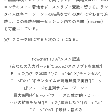
コンテキストに着地せず、スクリプト変数に留まる。ラン
タイムは各エージェントの結果を実行の進行に合わせて追
跡し、この追跡が同一セッション内での再開（resume）
を可能にしている。
実行フローを図にすると次のようになる。
flowchart TD A["タスク記述
(あなたの入力)"] --> B["Claudeがスクリプトを生成"]
B --> C{"実行を承認？"} C -->|"No"| X["キャンセル"]
C -->|"Yes"| D["ランタイムが隔離環境で実行"] D -->
E["フェーズ1: 並列サブエージェント
最大16同時"] E --> F["フェーズ2: 敵対的レビュー
互いの結論を反証"] F --> G{"収束した？"} G -->|"No"|
E G -->|"Yes"| H["最終回答のみ