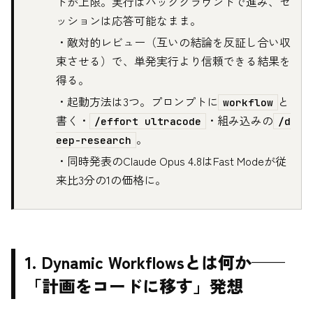
トが上限。実行はバックグラウンドで進み、セ
ッションは応答可能なまま。
・敵対的レビュー（互いの結論を反証し合い収
束させる）で、単発実行より信頼できる結果を
得る。
・起動方法は3つ。プロンプトに
と
workflow
書く・
・組み込みの
/effort ultracode
/d
。
eep-research
・同時発表のClaude Opus 4.8はFast Modeが従
来比3分の1の価格に。
1. Dynamic Workflowsとは何か——
「計画をコードに移す」発想