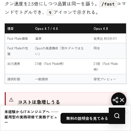
クン速度を2.5倍にしつつ品質は同一を謳う。
コマ
/fast
ンドでトグルでき、
アイコンで示される。
↯
項目
Opus 4.7 / 4.6
Opus 4.8
Fast Mode価格
基準
従来比 約3分の1
Fast Modeの性
Opusの高速構成（別モデルではな
同左
質
い）
出力速度
2.5倍（Fast Mode時）
2.5倍（Fast Mode
時）
提供形態
一般提供
研究プレビュー
コストは急増しうる
Dynamic WorkflowsもFast Modeも、典型的なセッ
×
未経験からITエンジニアへ ──
雇用型の実践研修で実務デビュ
ションより「はるかに多くのトークンを消費しう
無料の説明会を見てみる →
ー
る」と公式が明言している。1回の実行で最大