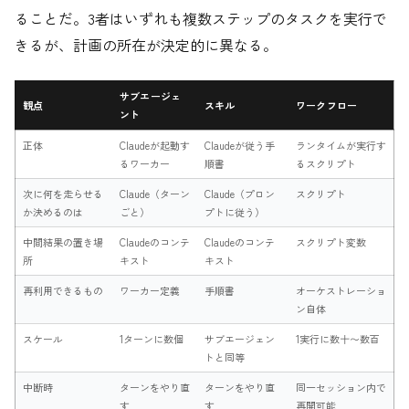
ることだ。3者はいずれも複数ステップのタスクを実行で
きるが、計画の所在が決定的に異なる。
サブエージェ
観点
スキル
ワークフロー
ント
正体
Claudeが起動す
Claudeが従う手
ランタイムが実行す
るワーカー
順書
るスクリプト
次に何を走らせる
Claude（ターン
Claude（プロン
スクリプト
か決めるのは
ごと）
プトに従う）
中間結果の置き場
Claudeのコンテ
Claudeのコンテ
スクリプト変数
所
キスト
キスト
再利用できるもの
ワーカー定義
手順書
オーケストレーショ
ン自体
スケール
1ターンに数個
サブエージェン
1実行に数十〜数百
トと同等
中断時
ターンをやり直
ターンをやり直
同一セッション内で
す
す
再開可能