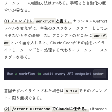
ワークフローの起動方法は3つある。手軽さと自動化の度
合いが異なる。
(1) プロンプトに
と書く。
セッションのeffort
workflow
レベルを変えずに、単発のタスクをワークフローとして走
らせたいときの最短手だ。プロンプトのどこかに
workfl
という語を入れると、Claude Codeがその語をハイラ
ow
イトし、ターンごとに処理する代わりにワークフロースク
リプトを書く。
Run 
a
 workflow 
to
 audit every API endpoint under 
src
Copy
意図せずハイライトされた場合は
でそのプロンプ
alt+w
トに限り無視できる。
(2)
でClaudeに任せる。
ultracode
/effort ultracode