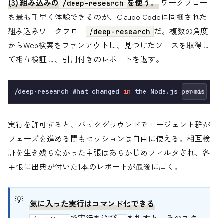
(3) 組み込みの
を使う。
ワークフロー
/deep-research
を最も手早く体験できるのが、Claude Codeに同梱された
組み込みワークフロー
だ。複数の角度
/deep-research
からWeb検索をファンアウトし、見つけたソースを取得し
て相互検証し、引用付きのレポートを返す。
/deep-research What changed 
in
Copy
実行を許可すると、バックグラウンドでエージェント群が
フェーズを進める間もセッションは自由に使える。相互検
証を生き残らなかった主張はあらかじめフィルタされ、各
主張に出典が付いた1本のレポートが最後に届く。
気に入った実行はコマンド化できる
で実行を選び
を押すと、そのスク