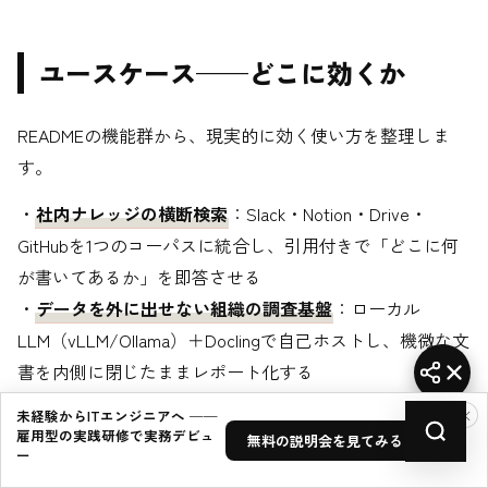
ユースケース——どこに効くか
READMEの機能群から、現実的に効く使い方を整理しま
す。
・
社内ナレッジの横断検索
：Slack・Notion・Drive・
GitHubを1つのコーパスに統合し、引用付きで「どこに何
が書いてあるか」を即答させる
・
データを外に出せない組織の調査基盤
：ローカル
LLM（vLLM/Ollama）＋Doclingで自己ホストし、機微な文
書を内側に閉じたままレポート化する
・
定例レポートの自動生成
：スケジュール実行で、Slack
×
未経験からITエンジニアへ ──
とGmailから週次ステータスを毎週金曜にまとめさせる
雇用型の実践研修で実務デビュ
無料の説明会を見てみる →
ー
・
チームの共同調査
：共有スペースでリアルタイムにAIチ