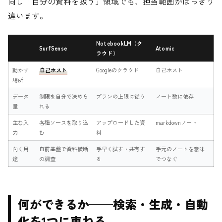
同じ「自分の資料を扱う」領域でも、担当範囲がはっきり
違います。
NotebookLM（ク
SurfSense
Atomic
ラウド）
動かす
自己ホスト
Googleのクラウド
自己ホスト
場所
データ
制限を自分で決めら
プランの上限に従う
ノート数に依存
量
れる
主な入
各種ソースを取り込
アップロードした資
markdownノート
力
む
料
向く用
自前基盤で資料横断
手早く試す・共有す
手元のノートを意味
途
の調査
る
でつなぐ
何ができるか——検索・生成・自動
化を1つに束ねる