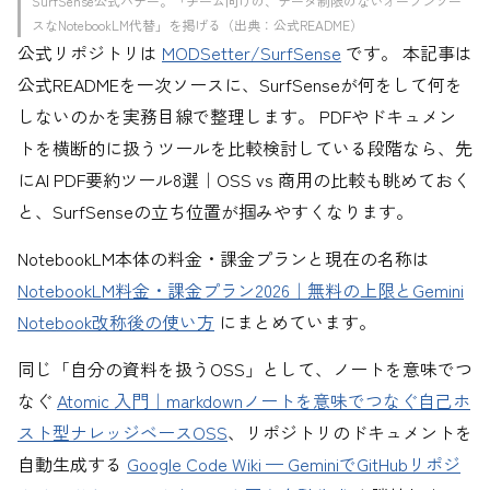
SurfSense公式バナー。「チーム向けの、データ制限のないオープンソー
スなNotebookLM代替」を掲げる（出典：公式README）
公式リポジトリは
MODSetter/SurfSense
です。 本記事は
公式READMEを一次ソースに、SurfSenseが何をして何を
しないのかを実務目線で整理します。 PDFやドキュメン
トを横断的に扱うツールを比較検討している段階なら、先
にAI PDF要約ツール8選｜OSS vs 商用の比較も眺めておく
と、SurfSenseの立ち位置が掴みやすくなります。
NotebookLM本体の料金・課金プランと現在の名称は
NotebookLM料金・課金プラン2026｜無料の上限とGemini
Notebook改称後の使い方
にまとめています。
同じ「自分の資料を扱うOSS」として、ノートを意味でつ
なぐ
Atomic 入門｜markdownノートを意味でつなぐ自己ホ
スト型ナレッジベースOSS
、リポジトリのドキュメントを
自動生成する
Google Code Wiki — GeminiでGitHubリポジ