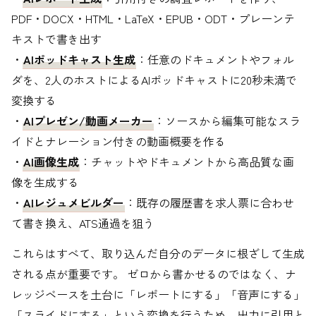
PDF・DOCX・HTML・LaTeX・EPUB・ODT・プレーンテ
キストで書き出す
・
AIポッドキャスト生成
：任意のドキュメントやフォル
ダを、2人のホストによるAIポッドキャストに20秒未満で
変換する
・
AIプレゼン/動画メーカー
：ソースから編集可能なスラ
イドとナレーション付きの動画概要を作る
・
AI画像生成
：チャットやドキュメントから高品質な画
像を生成する
・
AIレジュメビルダー
：既存の履歴書を求人票に合わせ
て書き換え、ATS通過を狙う
これらはすべて、取り込んだ自分のデータに根ざして生成
される点が重要です。 ゼロから書かせるのではなく、ナ
レッジベースを土台に「レポートにする」「音声にする」
「スライドにする」という変換を行うため、出力に引用と