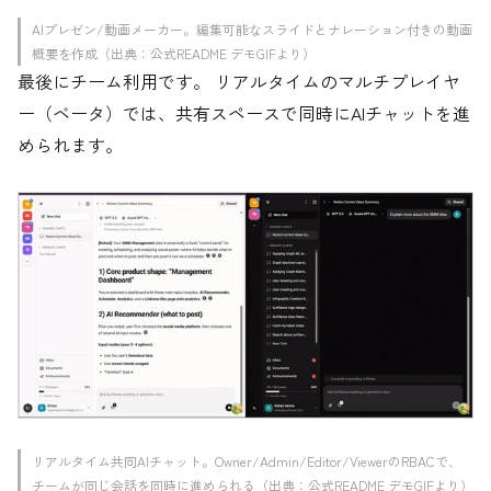
AIプレゼン/動画メーカー。編集可能なスライドとナレーション付きの動画
概要を作成（出典：公式README デモGIFより）
最後にチーム利用です。 リアルタイムのマルチプレイヤ
ー（ベータ）では、共有スペースで同時にAIチャットを進
められます。
リアルタイム共同AIチャット。Owner/Admin/Editor/ViewerのRBACで、
チームが同じ会話を同時に進められる（出典：公式README デモGIFより）