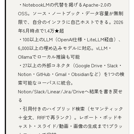
・NotebookLMの代替を掲げるApache-2.0の
OSS。ソース・ノートブック・データ容量が無制
限で、自分のインフラに自己ホストできる。2026
年6月時点で1.4万★超
・100以上のLLM（OpenAI仕様・LiteLLM経由）、
6,000以上の埋め込みモデルに対応。vLLM・
Ollamaでローカル推論も可能
・27以上の外部コネクタ（Google Drive・Slack・
Notion・GitHub・Gmail・Obsidianなど）を1つの検
索可能なコーパスに統合。
Notion/Slack/Linear/Jira/Driveへ結果を書き戻せ
る
・引用付きのハイブリッド検索（セマンティック
＋全文、RRFで再ランク）。レポート・ポッドキ
ャスト・スライド/動画・画像の生成まで1プラッ