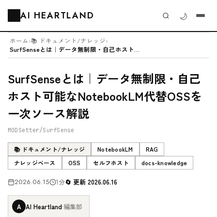
AI HEARTLAND
🌙
🗂️
ホーム
›
📚 ドキュメント/ナレッジ
›
SurfSenseとは｜データ無制限・自己ホスト可能なNotebookLM...
SurfSenseとは｜データ無制限・自己
ホスト可能なNotebookLM代替OSSを
一次ソース解説
MODSetter/SurfSense
📚 ドキュメント/ナレッジ
NotebookLM
RAG
ナレッジベース
OSS
セルフホスト
docs-knowledge
2026.06.15
1分
更新 2026.06.16
A
AI Heartland
·
編集部