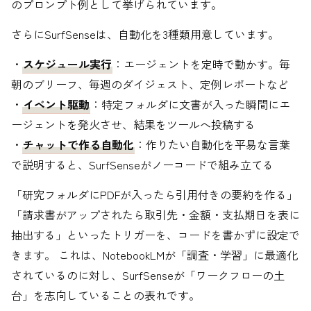
のプロンプト例として挙げられています。
さらにSurfSenseは、自動化を3種類用意しています。
・
スケジュール実行
：エージェントを定時で動かす。毎
朝のブリーフ、毎週のダイジェスト、定例レポートなど
・
イベント駆動
：特定フォルダに文書が入った瞬間にエ
ージェントを発火させ、結果をツールへ投稿する
・
チャットで作る自動化
：作りたい自動化を平易な言葉
で説明すると、SurfSenseがノーコードで組み立てる
「研究フォルダにPDFが入ったら引用付きの要約を作る」
「請求書がアップされたら取引先・金額・支払期日を表に
抽出する」といったトリガーを、コードを書かずに設定で
きます。 これは、NotebookLMが「調査・学習」に最適化
されているのに対し、SurfSenseが「ワークフローの土
台」を志向していることの表れです。