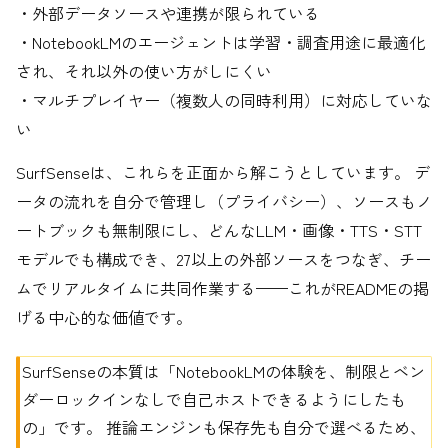
・外部データソースや連携が限られている
・NotebookLMのエージェントは学習・調査用途に最適化
され、それ以外の使い方がしにくい
・マルチプレイヤー（複数人の同時利用）に対応していな
い
SurfSenseは、これらを正面から解こうとしています。 デ
ータの流れを自分で管理し（プライバシー）、ソースもノ
ートブックも無制限にし、どんなLLM・画像・TTS・STT
モデルでも構成でき、27以上の外部ソースをつなぎ、チー
ムでリアルタイムに共同作業する——これがREADMEの掲
げる中心的な価値です。
SurfSenseの本質は「NotebookLMの体験を、制限とベン
ダーロックインなしで自己ホストできるようにしたも
の」です。 推論エンジンも保存先も自分で選べるため、