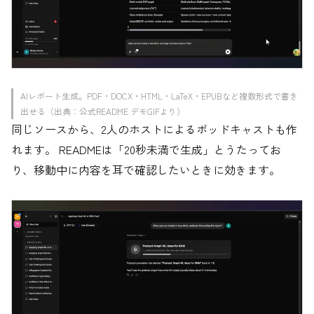
AIレポート生成。PDF・DOCX・HTML・LaTeX・EPUBなど複数形式で書き
出せる（出典：公式README デモGIFより）
同じソースから、2人のホストによるポッドキャストも作
れます。 READMEは「20秒未満で生成」とうたってお
り、移動中に内容を耳で確認したいときに効きます。