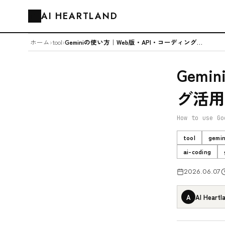
AI HEARTLAND
🗂️
ホーム
›
tool
›
Geminiの使い方｜Web版・API・コーディング活用を2026年最新版で解説
Gem
グ活用
How to use Go
tool
gemin
ai-coding
2026.06.07
A
AI Heartl