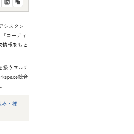
Iアシスタン
I」「コーディ
次情報をもと
画を扱うマルチ
space統合
。
組み・種
。