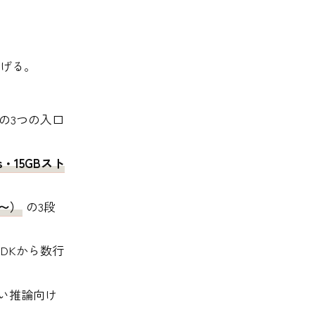
げる。
の3つの入口
vas・15GBスト
00〜）
の3段
SDKから数行
い推論向け