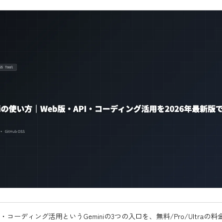
I・コーディング活用というGeminiの3つの入口を、無料/Pro/Ultraの料金