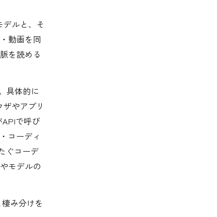
AIモデルと、そ
・動画を同
脈を読める
だ。具体的に
ブラウザやアプリ
がAPIで呼び
I・コーディ
またぐコーデ
やモデルの
譜と棲み分けを