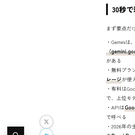
30秒で
まず要点だ
・Gemini
（gemini.
がある
・無料プラ
レージ
が使
・有料はGoog
で、上位モ
・APIは
Goo
で呼べる
・2026年の
B!