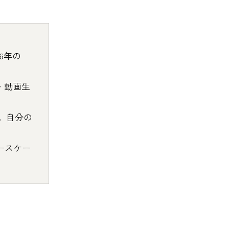
6年の
・動画生
脈。自分の
きユースケー