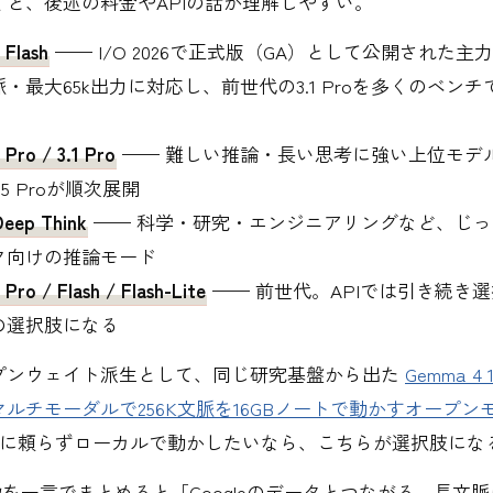
くと、後述の料金やAPIの話が理解しやすい。
 Flash
—— I/O 2026で正式版（GA）として公開された主
・最大65k出力に対応し、前世代の3.1 Proを多くのベン
 Pro / 3.1 Pro
—— 難しい推論・長い思考に強い上位モデル。
5 Proが順次展開
Deep Think
—— 科学・研究・エンジニアリングなど、じ
ク向けの推論モード
 Pro / Flash / Flash-Lite
—— 前世代。APIでは引き続き
の選択肢になる
プンウェイト派生として、同じ研究基盤から出た
Gemma 4
ルチモーダルで256K文脈を16GBノートで動かすオープン
PIに頼らずローカルで動かしたいなら、こちらが選択肢にな
の特徴を一言でまとめると「Googleのデータとつながる、長文