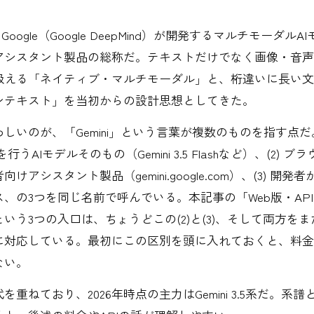
は、Google（Google DeepMind）が開発するマルチモーダル
アシスタント製品の総称だ。テキストだけでなく画像・音声
扱える「ネイティブ・マルチモーダル」と、桁違いに長い文
ンテキスト」を当初からの設計思想としてきた。
しいのが、「Gemini」という言葉が複数のものを指す点
を行うAIモデルそのもの（Gemini 3.5 Flashなど）、(2) 
けアシスタント製品（gemini.google.com）、(3) 開発者
、の3つを同じ名前で呼んでいる。本記事の「Web版・AP
いう3つの入口は、ちょうどこの(2)と(3)、そして両方を
に対応している。最初にこの区別を頭に入れておくと、料金
ない。
を重ねており、2026年時点の主力はGemini 3.5系だ。系