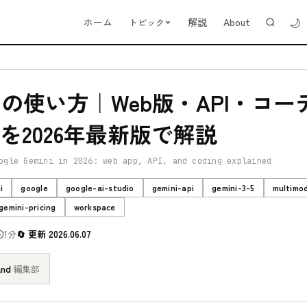
🌙
ホーム
解説
About
トピック
iniの使い方｜Web版・API・コ
を2026年最新版で解説
ogle Gemini in 2026: web app, API, and coding explained
i
google
google-ai-studio
gemini-api
gemini-3-5
multimo
gemini-pricing
workspace
1分
更新 2026.06.07
and
·
編集部