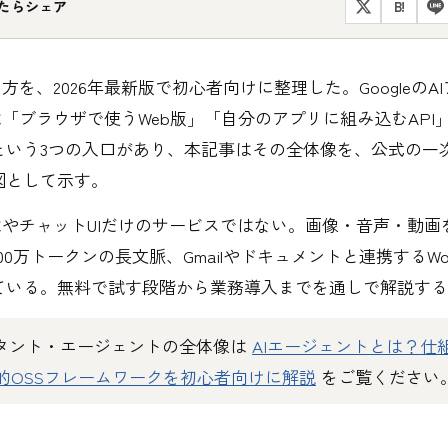
たらシェア
B!
使い方を、2026年最新版で初心者向けに整理した。GoogleのA
iには「ブラウザで使うWeb版」「自分のアプリに組み込むAP
という3つの入口があり、本記事はその全体像を、公式の一
図として示す。
はもはやチャットUIだけのサービスではない。画像・音声・動
00万トークンの長文脈、Gmailやドキュメントと連携するWork
ている。無料で試す段階から業務導入までを通しで解説する
スタント・エージェントの全体像は
AIエージェントとは？仕
的OSSフレームワークを初心者向けに解説
をご覧ください