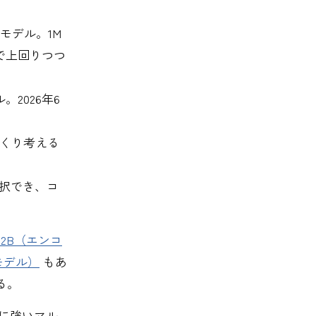
力モデル。1M
チで上回りつつ
2026年6
っくり考える
選択でき、コ
 12B（エンコ
モデル）
もあ
る。
脈に強いマル