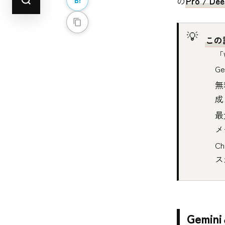
の
Pro / Dee
この
「
G
無
成
最
メ
C
ス
Gem