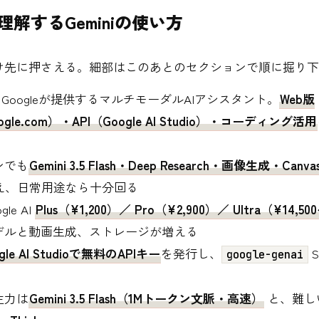
理解するGeminiの使い方
け先に押さえる。細部はこのあとのセクションで順に掘り下
は、Googleが提供するマルチモーダルAIアシスタント。
Web版
google.com）・API（Google AI Studio）・コーディング活用
ンでも
Gemini 3.5 Flash・Deep Research・画像生成・Can
え、日常用途なら十分回る
le AI
Plus（¥1,200）／ Pro（¥2,900）／ Ultra（¥14,5
デルと動画生成、ストレージが増える
gle AI Studioで無料のAPIキー
を発行し、
google-genai
主力は
Gemini 3.5 Flash（1Mトークン文脈・高速）
と、難し