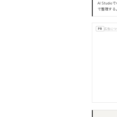
AI Stud
で整理する
広告につ
PR