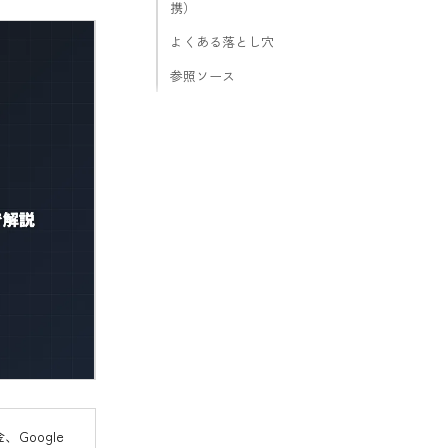
携）
よくある落とし穴
参照ソース
、Google