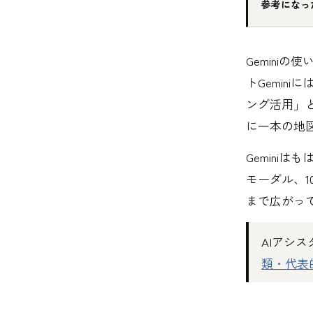
参考になっ
Geminiの
トGemin
ング活用」
に一本の地
Gemini
モーダル、1
まで広がっ
AIアシ
類・代表