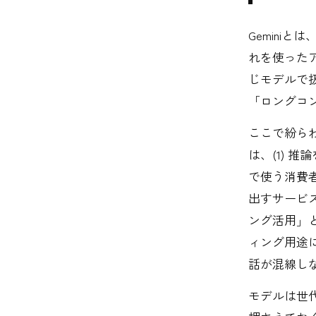
Geminiと
れを使った
じモデルで
「ロングコ
ここで紛らわ
は、(1) 推論
で使う消費者向
出すサービス
ング活用」と
ィング用途
話が混線し
モデルは世代