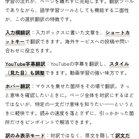
学習の流れが、ページを離れずに完結します。翻訳ツール
でありながら、語学学習ツールとしても機能する二面性
が、この選択翻訳の特徴です。
入力欄翻訳
：入力ボックスに書いた文章を、
ショートカ
ットキー
で翻訳できます。海外サービスへの投稿や問い
合わせに役立ちます。
YouTube字幕翻訳
：YouTubeの字幕を翻訳し、
スタイル
（見た目）も調整
できます。動画学習の強い味方です。
ホバー翻訳
：マウスを乗せた箇所をその場で翻訳。さっ
と意味を確認したいときに。ページ全体を対訳にするほど
ではないが、特定の一文だけ意味を知りたい——というと
きに軽快です。読みの速度を落とさずに、引っかかった箇
所だけをピンポイントで解消できます。
訳のみ表示モード
：対訳ではなく、原文を隠して
訳文だ