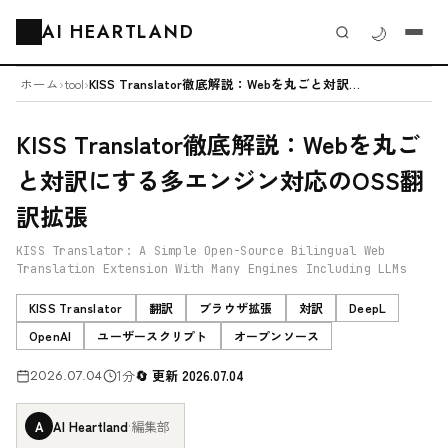
AI HEARTLAND
🌙
🗂️
ホーム
›
tool
›
KISS Translator徹底解説：Webを丸ごと対訳にする多エンジン...
KISS Translator徹底解説：Webを丸ご
と対訳にする多エンジン対応のOSS翻
訳拡張
KISS Translator: A Simple Open-Source Bilingual Web
Translation Extension With Many Engines Including LLMs
KISS Translator
翻訳
ブラウザ拡張
対訳
DeepL
OpenAI
ユーザースクリプト
オープンソース
2026.07.04
1分
更新 2026.07.04
A
AI Heartland
·
編集部