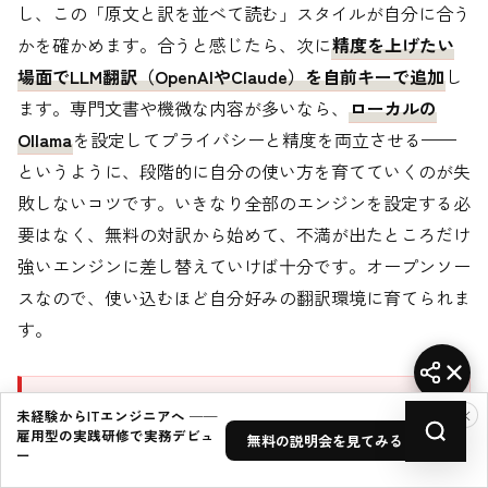
し、この「原文と訳を並べて読む」スタイルが自分に合う
かを確かめます。合うと感じたら、次に
精度を上げたい
場面でLLM翻訳（OpenAIやClaude）を自前キーで追加
し
ます。専門文書や機微な内容が多いなら、
ローカルの
Ollama
を設定してプライバシーと精度を両立させる——
というように、段階的に自分の使い方を育てていくのが失
敗しないコツです。いきなり全部のエンジンを設定する必
要はなく、無料の対訳から始めて、不満が出たところだけ
強いエンジンに差し替えていけば十分です。オープンソー
スなので、使い込むほど自分好みの翻訳環境に育てられま
す。
導入前チェック
×
未経験からITエンジニアへ ──
雇用型の実践研修で実務デビュ
・翻訳精度は選んだエンジン次第。用途（専
無料の説明会を見てみる →
ー
門/口語/学習）に合うエンジンを選ぶ。