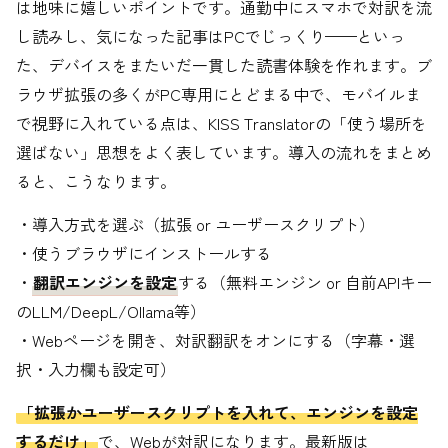
は地味に嬉しいポイントです。通勤中にスマホで対訳を流
し読みし、気になった記事はPCでじっくり——といっ
た、デバイスをまたいだ一貫した読書体験を作れます。ブ
ラウザ拡張の多くがPC専用にとどまる中で、モバイルま
で視野に入れている点は、KISS Translatorの「使う場所を
選ばない」思想をよく表しています。導入の流れをまとめ
ると、こうなります。
・導入方式を選ぶ（拡張 or ユーザースクリプト）
・使うブラウザにインストールする
・
翻訳エンジンを設定
する（無料エンジン or 自前APIキー
のLLM/DeepL/Ollama等）
・Webページを開き、対訳翻訳をオンにする（字幕・選
択・入力欄も設定可）
「拡張かユーザースクリプトを入れて、エンジンを設定
するだけ」
で、Webが対訳になります。最新版は