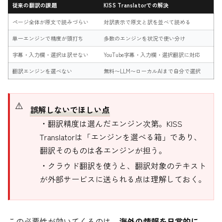
従来の翻訳の課題
KISS Translatorでの解決
ページ全体が原文で読みづらい
対訳表示で原文と訳を並べて読める
単一エンジンで精度が頭打ち
多数のエンジンを状況で使い分け
字幕・入力欄・選択は訳せない
YouTube字幕・入力欄・選択翻訳に対応
翻訳エンジンを選べない
無料〜LLM〜ローカルAIまで自分で選択
誤解しないでほしい点
・翻訳精度は選んだエンジン次第。KISS
Translatorは「エンジンを選べる箱」であり、
翻訳そのものは各エンジンが担う。
・クラウド翻訳を使うと、翻訳対象のテキスト
が外部サービスに送られる点は理解しておく。
この必要性が効いてくるのは、
海外の情報を日常的に、