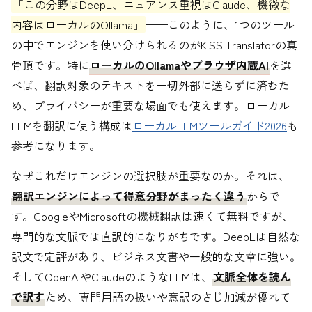
「この分野はDeepL、ニュアンス重視はClaude、機微な
内容はローカルのOllama」
——このように、1つのツール
の中でエンジンを使い分けられるのがKISS Translatorの真
骨頂です。特に
ローカルのOllamaやブラウザ内蔵AI
を選
べば、翻訳対象のテキストを一切外部に送らずに済むた
め、プライバシーが重要な場面でも使えます。ローカル
LLMを翻訳に使う構成は
ローカルLLMツールガイド2026
も
参考になります。
なぜこれだけエンジンの選択肢が重要なのか。それは、
翻訳エンジンによって得意分野がまったく違う
からで
す。GoogleやMicrosoftの機械翻訳は速くて無料ですが、
専門的な文脈では直訳的になりがちです。DeepLは自然な
訳文で定評があり、ビジネス文書や一般的な文章に強い。
そしてOpenAIやClaudeのようなLLMは、
文脈全体を読ん
で訳す
ため、専門用語の扱いや意訳のさじ加減が優れて