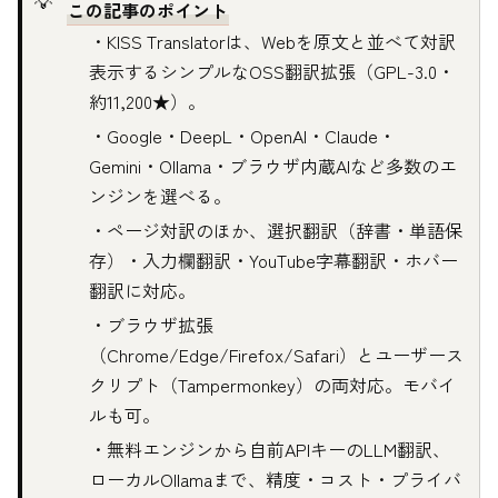
この記事のポイント
・KISS Translatorは、Webを原文と並べて対訳
表示するシンプルなOSS翻訳拡張（GPL-3.0・
約11,200★）。
・Google・DeepL・OpenAI・Claude・
Gemini・Ollama・ブラウザ内蔵AIなど多数のエ
ンジンを選べる。
・ページ対訳のほか、選択翻訳（辞書・単語保
存）・入力欄翻訳・YouTube字幕翻訳・ホバー
翻訳に対応。
・ブラウザ拡張
（Chrome/Edge/Firefox/Safari）とユーザース
クリプト（Tampermonkey）の両対応。モバイ
ルも可。
・無料エンジンから自前APIキーのLLM翻訳、
ローカルOllamaまで、精度・コスト・プライバ