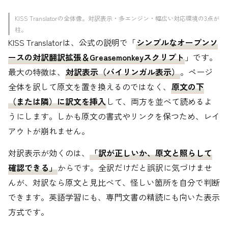
KISS Translatorの全体像。対訳表示・多エンジン・幅広い対応環境の3点が
柱。
KISS Translatorは、公式の説明で「
シンプルなオープンソ
ースの対訳翻訳拡張＆Greasemonkeyスクリプト
」です。
最大の特徴は、
対訳表示（バイリンガル表示）
。ページ
全体を訳して原文を置き換えるのではなく、
原文の下
（または隣）に訳文を挿入
して、両方を並べて読めるよ
うにします。しかも原文の書式やリンクを保つため、レイ
アウトが崩れません。
対訳表示が効くのは、
「訳が正しいか、原文と照らして
確認できる」
からです。全訳だけだと誤訳に気づけませ
んが、対訳なら原文と見比べて、怪しい箇所を自分で判断
できます。英語学習にも、専門文書の精読にも向いた表示
方式です。