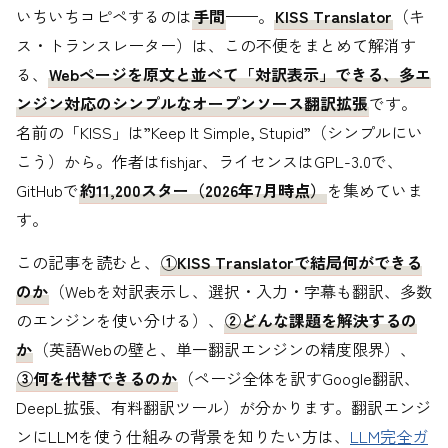
いちいちコピペするのは
手間
——。
KISS Translator
（キ
ス・トランスレーター）は、この不便をまとめて解消す
る、
Webページを原文と並べて「対訳表示」できる、多エ
ンジン対応のシンプルなオープンソース翻訳拡張
です。
名前の「KISS」は”Keep It Simple, Stupid”（シンプルにい
こう）から。作者はfishjar、ライセンスはGPL-3.0で、
GitHubで
約11,200スター（2026年7月時点）
を集めていま
す。
この記事を読むと、
①KISS Translatorで結局何ができる
のか
（Webを対訳表示し、選択・入力・字幕も翻訳、多数
のエンジンを使い分ける）、
②どんな課題を解決するの
か
（英語Webの壁と、単一翻訳エンジンの精度限界）、
③何を代替できるのか
（ページ全体を訳すGoogle翻訳、
DeepL拡張、有料翻訳ツール）が分かります。翻訳エンジ
ンにLLMを使う仕組みの背景を知りたい方は、
LLM完全ガ