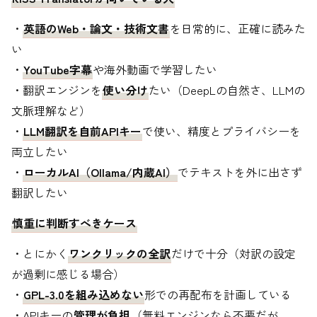
・
英語のWeb・論文・技術文書
を日常的に、正確に読みた
い
・
YouTube字幕
や海外動画で学習したい
・翻訳エンジンを
使い分け
たい（DeepLの自然さ、LLMの
文脈理解など）
・
LLM翻訳を自前APIキー
で使い、精度とプライバシーを
両立したい
・
ローカルAI（Ollama/内蔵AI）
でテキストを外に出さず
翻訳したい
慎重に判断すべきケース
・とにかく
ワンクリックの全訳
だけで十分（対訳の設定
が過剰に感じる場合）
・
GPL-3.0を組み込めない
形での再配布を計画している
・APIキーの
管理が負担
（無料エンジンなら不要だが、