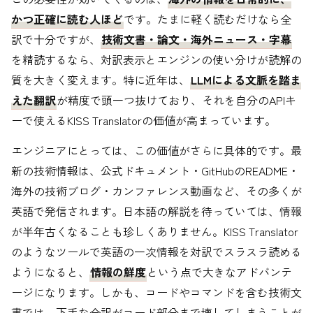
かつ正確に読む人ほど
です。たまに軽く読むだけなら全
訳で十分ですが、
技術文書・論文・海外ニュース・字幕
を精読するなら、対訳表示とエンジンの使い分けが読解の
質を大きく変えます。特に近年は、
LLMによる文脈を踏ま
えた翻訳
が精度で頭一つ抜けており、それを自分のAPIキ
ーで使えるKISS Translatorの価値が高まっています。
エンジニアにとっては、この価値がさらに具体的です。最
新の技術情報は、公式ドキュメント・GitHubのREADME・
海外の技術ブログ・カンファレンス動画など、その多くが
英語で発信されます。日本語の解説を待っていては、情報
が半年古くなることも珍しくありません。KISS Translator
のようなツールで英語の一次情報を対訳でスラスラ読める
ようになると、
情報の鮮度
という点で大きなアドバンテ
ージになります。しかも、コードやコマンドを含む技術文
書では、下手な全訳がコード部分まで壊してしまうことが