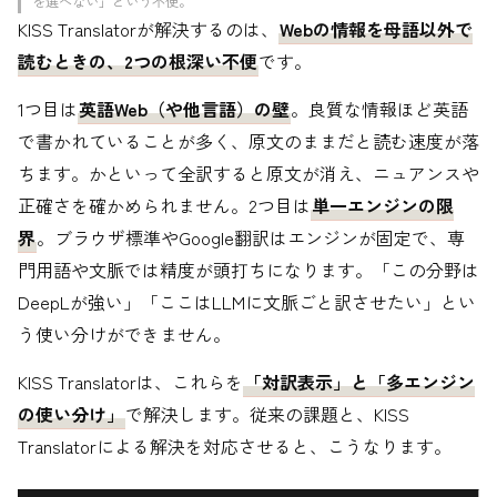
を選べない」という不便。
KISS Translatorが解決するのは、
Webの情報を母語以外で
読むときの、2つの根深い不便
です。
1つ目は
英語Web（や他言語）の壁
。良質な情報ほど英語
で書かれていることが多く、原文のままだと読む速度が落
ちます。かといって全訳すると原文が消え、ニュアンスや
正確さを確かめられません。2つ目は
単一エンジンの限
界
。ブラウザ標準やGoogle翻訳はエンジンが固定で、専
門用語や文脈では精度が頭打ちになります。「この分野は
DeepLが強い」「ここはLLMに文脈ごと訳させたい」とい
う使い分けができません。
KISS Translatorは、これらを
「対訳表示」と「多エンジン
の使い分け」
で解決します。従来の課題と、KISS
Translatorによる解決を対応させると、こうなります。