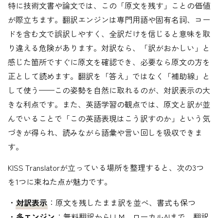
特に技術文書や論文では、この「原文を残す」ことの価値
が際立ちます。翻訳エンジンは専門用語や固有名詞、コー
ドを含む文で誤訳しやすく、全訳だけを信じると意味を取
り違える危険があります。対訳なら、「訳がおかしい」と
感じた箇所ですぐに原文を確認でき、必要なら原文の方を
正として読めます。翻訳を「答え」ではなく「補助線」と
して使う——この姿勢を自然に取れるのが、対訳表示の大
きな利点です。また、英語学習の観点では、原文と訳が並
んでいることで「この英語表現はこう訳すのか」という気
づきが得られ、読みながら語彙や言い回しを吸収できま
す。
KISS Translatorが立っている場所を整理すると、次の3つ
を1つに束ねた点が魅力です。
・
対訳表示
：原文を残したまま訳を並べ、書式も保つ
・
多エンジン
：無料翻訳からLLM、ローカルAIまで、翻訳