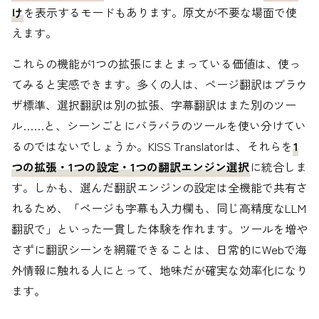
け
を表示するモードもあります。原文が不要な場面で使
えます。
これらの機能が1つの拡張にまとまっている価値は、使っ
てみると実感できます。多くの人は、ページ翻訳はブラウ
ザ標準、選択翻訳は別の拡張、字幕翻訳はまた別のツー
ル……と、シーンごとにバラバラのツールを使い分けてい
るのではないでしょうか。KISS Translatorは、それらを
1
つの拡張・1つの設定・1つの翻訳エンジン選択
に統合しま
す。しかも、選んだ翻訳エンジンの設定は全機能で共有さ
れるため、「ページも字幕も入力欄も、同じ高精度なLLM
翻訳で」といった一貫した体験を作れます。ツールを増や
さずに翻訳シーンを網羅できることは、日常的にWebで海
外情報に触れる人にとって、地味だが確実な効率化になり
ます。