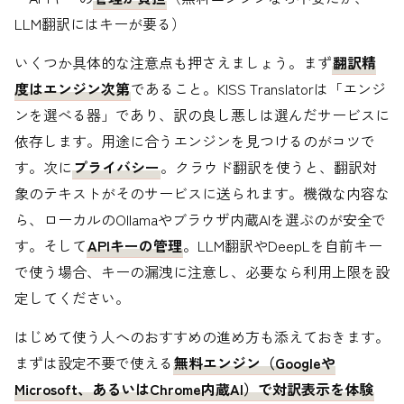
LLM翻訳にはキーが要る）
いくつか具体的な注意点も押さえましょう。まず
翻訳精
度はエンジン次第
であること。KISS Translatorは「エンジ
ンを選べる器」であり、訳の良し悪しは選んだサービスに
依存します。用途に合うエンジンを見つけるのがコツで
す。次に
プライバシー
。クラウド翻訳を使うと、翻訳対
象のテキストがそのサービスに送られます。機微な内容な
ら、ローカルのOllamaやブラウザ内蔵AIを選ぶのが安全で
す。そして
APIキーの管理
。LLM翻訳やDeepLを自前キー
で使う場合、キーの漏洩に注意し、必要なら利用上限を設
定してください。
はじめて使う人へのおすすめの進め方も添えておきます。
まずは設定不要で使える
無料エンジン（Googleや
Microsoft、あるいはChrome内蔵AI）で対訳表示を体験